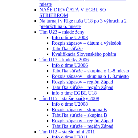
mieste
NAŠE DIEVČATÁ V EGBL SO
STRIEBROM
Na turnaji v Rige naša U18 po 3 výhrach a 2
prehrách na 6. mieste
Tím U23 – mladé ženy
Info o tíme U2003
Rozpis zápasov – dátum a výsledok
Tabuľka súťaže
Kvalifikácia Slovenského pohára
Tím U17 – kadetky 2006
Info o tíme U2006
Tabuľka súťaže – skupina o 1.-8.miesto
Rozpis zápasov – skupina o 1.-8.miesto
Rozpis zápasov – región Západ
Tabuľka súťaže – región Západ
info o tíme EGBL U18
Tím U15 – staršie žiačky 2008
Info o tíme U2008
Rozpis zápasov – skupina B
Tabuľka súťaže – skupina B
Rozpis zápasov – región Západ
Tabuľka súťaže – región Západ
Tím U12 – staršie mini 2011
Info o tíme U2011