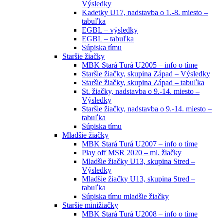
Výsledky
Kadetky U17, nadstavba o 1.-8. miesto –
tabuľka
EGBL – výsledky
EGBL – tabuľka
Súpiska tímu
Staršie žiačky
MBK Stará Turá U2005 – info o tíme
Staršie žiačky, skupina Západ – Výsledky
Staršie žiačky, skupina Západ – tabuľka
St. žiačky, nadstavba o 9.-14. miesto –
Výsledky
Staršie žiačky, nadstavba o 9.-14. miesto –
tabuľka
Súpiska tímu
Mladšie žiačky
MBK Stará Turá U2007 – info o tíme
Play off MSR 2020 – ml. žiačky
Mladšie žiačky U13, skupina Stred –
Výsledky
Mladšie žiačky U13, skupina Stred –
tabuľka
Súpiska tímu mladšie žiačky
Staršie minižiačky
MBK Stará Turá U2008 – info o tíme