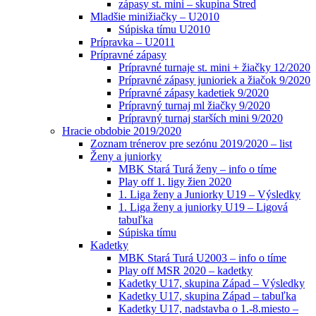
zápasy st. mini – skupina Stred
Mladšie minižiačky – U2010
Súpiska tímu U2010
Prípravka – U2011
Prípravné zápasy
Prípravné turnaje st. mini + žiačky 12/2020
Prípravné zápasy junioriek a žiačok 9/2020
Prípravné zápasy kadetiek 9/2020
Prípravný turnaj ml žiačky 9/2020
Prípravný turnaj starších mini 9/2020
Hracie obdobie 2019/2020
Zoznam trénerov pre sezónu 2019/2020 – list
Ženy a juniorky
MBK Stará Turá ženy – info o tíme
Play off 1. ligy žien 2020
1. Liga ženy a Juniorky U19 – Výsledky
1. Liga ženy a juniorky U19 – Ligová
tabuľka
Súpiska tímu
Kadetky
MBK Stará Turá U2003 – info o tíme
Play off MSR 2020 – kadetky
Kadetky U17, skupina Západ – Výsledky
Kadetky U17, skupina Západ – tabuľka
Kadetky U17, nadstavba o 1.-8.miesto –