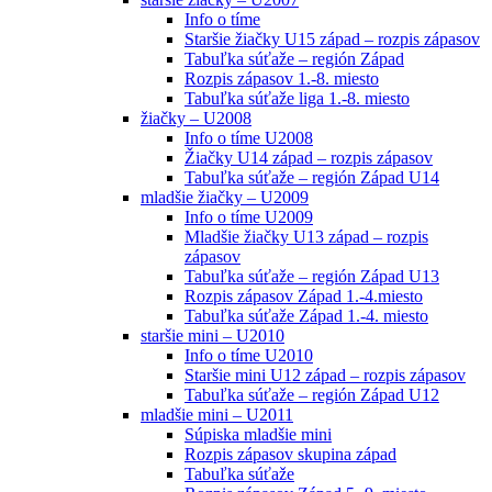
Info o tíme
Staršie žiačky U15 západ – rozpis zápasov
Tabuľka súťaže – región Západ
Rozpis zápasov 1.-8. miesto
Tabuľka súťaže liga 1.-8. miesto
žiačky – U2008
Info o tíme U2008
Žiačky U14 západ – rozpis zápasov
Tabuľka súťaže – región Západ U14
mladšie žiačky – U2009
Info o tíme U2009
Mladšie žiačky U13 západ – rozpis
zápasov
Tabuľka súťaže – región Západ U13
Rozpis zápasov Západ 1.-4.miesto
Tabuľka súťaže Západ 1.-4. miesto
staršie mini – U2010
Info o tíme U2010
Staršie mini U12 západ – rozpis zápasov
Tabuľka súťaže – región Západ U12
mladšie mini – U2011
Súpiska mladšie mini
Rozpis zápasov skupina západ
Tabuľka súťaže