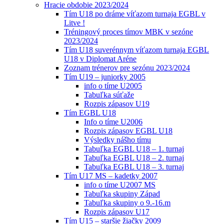
Hracie obdobie 2023/2024
Tím U18 po dráme víťazom turnaja EGBL v
Litve !
Tréningový proces tímov MBK v sezóne
2023/2024
Tím U18 suverénnym víťazom turnaja EGBL
U18 v Diplomat Aréne
Zoznam trénerov pre sezónu 2023/2024
Tím U19 – juniorky 2005
info o tíme U2005
Tabuľka súťaže
Rozpis zápasov U19
Tím EGBL U18
Info o tíme U2006
Rozpis zápasov EGBL U18
Výsledky nášho tímu
Tabuľka EGBL U18 – 1. turnaj
Tabuľka EGBL U18 – 2. turnaj
Tabuľka EGBL U18 – 3. turnaj
Tím U17 MS – kadetky 2007
info o tíme U2007 MS
Tabuľka skupiny Západ
Tabuľka skupiny o 9.-16.m
Rozpis zápasov U17
Tím U15 – staršie žiačky 2009