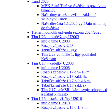
Lund 2025
MBK Stará Turá vo Švédsku s pozitívnou
bilanciou
Naše tímy úspešne zvládli základné
skupiny v Lunde
Naše dievčatá 1.1.2025 vyrážajú na turnaj
do Švédska
Tréneri hodnotili uplynulú sezónu 2024/2025
Tím U23 – mladé ženy U2003
info o tíme U2003
Rozpis zápasov U23
Tabuľka súťaže 1. ligy
Tím U23 vo finále 1. ligy podľahol
Košiciam
Tím U17 – kadetky U2008
info o tíme U2008
Rozpis zápasov U17 o 9-.16.m.
Rozpis zápasov U17 zákl. sk.
Tabuľka súťaže U17 o 9.-16.m.
Tabuľka súťaže U17 zákl. sk.
Tím U17 na MSR ukázal svoje schopnosti
a získal 5. miesto
Tím U15 – staršie žiačky U2010
info o tíme U2010
Rozpis zápasov U15 o 1.-8.m.