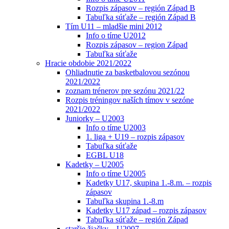
Rozpis zápasov – región Západ B
Tabuľka súťaže – región Západ B
Tím U11 – mladšie mini 2012
Info o tíme U2012
Rozpis zápasov – region Západ
Tabuľka súťaže
Hracie obdobie 2021/2022
Ohliadnutie za basketbalovou sezónou
2021/2022
zoznam trénerov pre sezónu 2021/22
Rozpis tréningov naších tímov v sezóne
2021/2022
Juniorky – U2003
Info o tíme U2003
1. liga + U19 – rozpis zápasov
Tabuľka súťaže
EGBL U18
Kadetky – U2005
Info o tíme U2005
Kadetky U17, skupina 1.-8.m. – rozpis
zápasov
Tabuľka skupina 1.-8.m
Kadetky U17 západ – rozpis zápasov
Tabuľka súťaže – región Západ
staršie žiačky – U2007