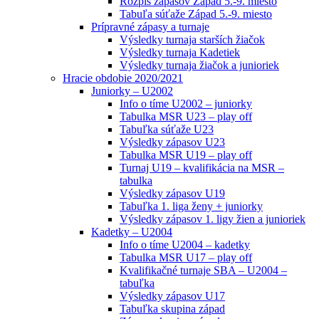
Rozpis zápasov Západ 5.-9. miesto
Tabuľa súťaže Západ 5.-9. miesto
Prípravné zápasy a turnaje
Výsledky turnaja starších žiačok
Výsledky turnaja Kadetiek
Výsledky turnaja žiačok a junioriek
Hracie obdobie 2020/2021
Juniorky – U2002
Info o tíme U2002 – juniorky
Tabulka MSR U23 – play off
Tabuľka súťaže U23
Výsledky zápasov U23
Tabulka MSR U19 – play off
Turnaj U19 – kvalifikácia na MSR –
tabulka
Výsledky zápasov U19
Tabuľka 1. liga ženy + juniorky
Výsledky zápasov 1. ligy žien a junioriek
Kadetky – U2004
Info o tíme U2004 – kadetky
Tabulka MSR U17 – play off
Kvalifikačné turnaje SBA – U2004 –
tabuľka
Výsledky zápasov U17
Tabuľka skupina západ