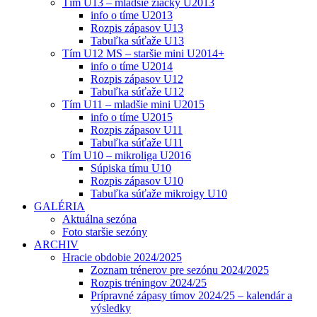
Tím U13 – mladšie žiačky U2013
info o tíme U2013
Rozpis zápasov U13
Tabuľka súťaže U13
Tím U12 MS – staršie mini U2014+
info o tíme U2014
Rozpis zápasov U12
Tabuľka súťaže U12
Tím U11 – mladšie mini U2015
info o tíme U2015
Rozpis zápasov U11
Tabuľka súťaže U11
Tím U10 – mikroliga U2016
Súpiska tímu U10
Rozpis zápasov U10
Tabuľka súťaže mikroigy U10
GALÉRIA
Aktuálna sezóna
Foto staršie sezóny
ARCHIV
Hracie obdobie 2024/2025
Zoznam trénerov pre sezónu 2024/2025
Rozpis tréningov 2024/25
Prípravné zápasy tímov 2024/25 – kalendár a
výsledky