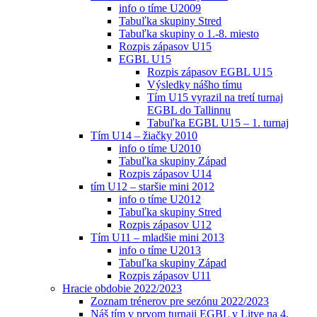
info o tíme U2009
Tabuľka skupiny Stred
Tabuľka skupiny o 1.-8. miesto
Rozpis zápasov U15
EGBL U15
Rozpis zápasov EGBL U15
Výsledky nášho tímu
Tím U15 vyrazil na tretí turnaj
EGBL do Tallinnu
Tabuľka EGBL U15 – 1. turnaj
Tím U14 – žiačky 2010
info o tíme U2010
Tabuľka skupiny Západ
Rozpis zápasov U14
tím U12 – staršie mini 2012
info o tíme U2012
Tabuľka skupiny Stred
Rozpis zápasov U12
Tím U11 – mladšie mini 2013
info o tíme U2013
Tabuľka skupiny Západ
Rozpis zápasov U11
Hracie obdobie 2022/2023
Zoznam trénerov pre sezónu 2022/2023
Náš tím v prvom turnaji EGBL v Litve na 4.