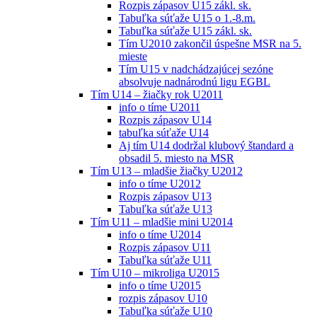
Rozpis zápasov U15 zákl. sk.
Tabuľka súťaže U15 o 1.-8.m.
Tabuľka súťaže U15 zákl. sk.
Tím U2010 zakončil úspešne MSR na 5.
mieste
Tím U15 v nadchádzajúcej sezóne
absolvuje nadnárodnú ligu EGBL
Tím U14 – žiačky rok U2011
info o tíme U2011
Rozpis zápasov U14
tabuľka súťaže U14
Aj tím U14 dodržal klubový štandard a
obsadil 5. miesto na MSR
Tím U13 – mladšie žiačky U2012
info o tíme U2012
Rozpis zápasov U13
Tabuľka súťaže U13
Tím U11 – mladšie mini U2014
info o tíme U2014
Rozpis zápasov U11
Tabuľka súťaže U11
Tím U10 – mikroliga U2015
info o tíme U2015
rozpis zápasov U10
Tabuľka súťaže U10