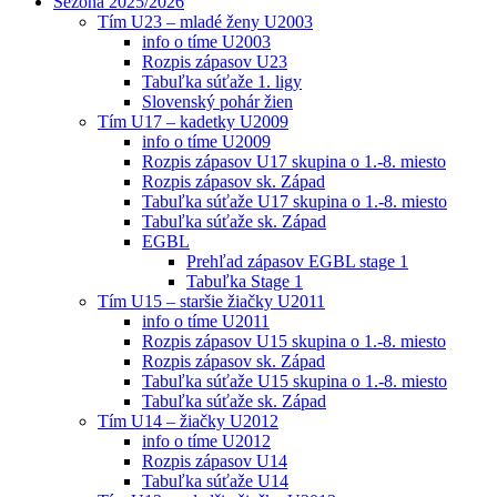
Sezóna 2025/2026
Tím U23 – mladé ženy U2003
info o tíme U2003
Rozpis zápasov U23
Tabuľka súťaže 1. ligy
Slovenský pohár žien
Tím U17 – kadetky U2009
info o tíme U2009
Rozpis zápasov U17 skupina o 1.-8. miesto
Rozpis zápasov sk. Západ
Tabuľka súťaže U17 skupina o 1.-8. miesto
Tabuľka súťaže sk. Západ
EGBL
Prehľad zápasov EGBL stage 1
Tabuľka Stage 1
Tím U15 – staršie žiačky U2011
info o tíme U2011
Rozpis zápasov U15 skupina o 1.-8. miesto
Rozpis zápasov sk. Západ
Tabuľka súťaže U15 skupina o 1.-8. miesto
Tabuľka súťaže sk. Západ
Tím U14 – žiačky U2012
info o tíme U2012
Rozpis zápasov U14
Tabuľka súťaže U14