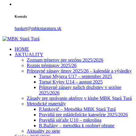
Kontakt
basket@mbkstaratura.sk
HOME
AKTUALITY
Zoznam trénerov pre sezónu 2025/2026
Rozpis tréningov 2025/26
Prípravné zápasy tímov 2025/26 – kalendár a výsledky
Turnaj Myjava U17 – september 2025
Turnaj Kyjov U14 – august 2025
Prípravné zápasy našich družstiev v sezóne
2025/2026
Zásady pre správanie aktérov v klube MBK Stará Turá
Metodické materiály
P.Jankovič – Metodika MBK Stará Turá
Pravidlá pre mládežnícke kategórie 2025/2026
Pravidlá súťaže U10 – mikroliga
B.Bažány – metodika k osobnej obrane
Aktuality zo siete