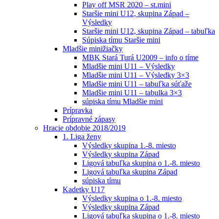
Play off MSR 2020 – st.mini
Staršie mini U12, skupina Západ –
Výsledky
Staršie mini U12, skupina Západ – tabuľka
Súpiska tímu Staršie mini
Mladšie minižiačky
MBK Stará Turá U2009 – info o tíme
Mladšie mini U11 – Výsledky
Mladšie mini U11 – Výsledky 3×3
Mladšie mini U11 – tabuľka súťaže
Mladšie mini U11 – tabulka 3×3
súpiska tímu Mladšie mini
Prípravka
Prípravné zápasy
Hracie obdobie 2018/2019
1. Liga ženy
Výsledky skupina 1.-8. miesto
Výsledky skupina Západ
Ligová tabuľka skupina o 1.-8. miesto
Ligová tabuľka skupina Západ
súpiska tímu
Kadetky U17
Výsledky skupina o 1.-8. miesto
Výsledky skupina Západ
Ligová tabuľka skupina o 1.-8. miesto