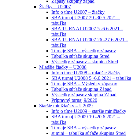
Zápasy skupiny západ
Žiačky – U2007
Info o tíme U2007 – žiačky
SBA turnaj U2007 29.-30.5.2021 –
tabuľka
SBA TURNAJ U2007 5.-6.6.2021 –
tabuľka
SBA TURNAJ U2007 26.-27.6.2021 –
tabuľka
Turnaje SBA – výsledky zápasov
Tabuľka súťaže skupina Stred
Výsledky zápasov – skupina Stred
Mladšie žiačky – U2008
Info o tíme U2008 – mladšie žiačky
SBA turnaj U2008 5.-6.6.2021 – tabuľka
Turnaje SBA – Výsledky zápasov
Tabuľka súťaže skupina Západ
Výsledky zápasov skupina Západ
Prípravný turnaj 9/2020
Staršie minižiačky – U2009
Info o tíme U2009 – staršie minižiačky
SBA turnaj U2009 19.-20.6.2021 –
tabuľka
Turnaje SBA – výsledky zápasov
st mini – tabuľka súťaže skupina Stred