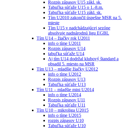
Rozpis zápasov U15 zákl. sk.
Tabuľka súťaže U15 o 1.-8.m.
Tabuľka súťaže U15 zákl. sk.
Tím U2010 zakončil úspešne MSR na 5.
mieste
Tím U15 v nadchádzajúcej sezóne
absolvuje nadnárodnú ligu EGBL
Tím U14 – žiačky rok U2011
info o tíme U2011
Rozpis zápasov U14
tabuľka súťaže U14
Aj tím U14 dodržal klubový štandard a
obsadil 5. miesto na MSR
Tím U13 – mladšie žiačky U2012
info o tíme U2012
Rozpis zápasov U13
Tabuľka súťaže U13
Tím U11 – mladšie mini U2014
info o tíme U2014
Rozpis zápasov U11
Tabuľka súťaže U11
Tím U10 – mikroliga U2015
info o tíme U2015
rozpis zápasov U10
Tabuľka súťaže U10