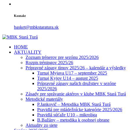
Kontakt
basket@mbkstaratura.sk
HOME
AKTUALITY
Zoznam trénerov pre sezónu 2025/2026
Rozpis tréningov 2025/26
Prípravné zápasy tímov 2025/26 – kalendár a výsledky
Turnaj Myjava U17 – september 2025
Turnaj Kyjov U14 – august 2025
Prípravné zápasy našich družstiev v sezóne
2025/2026
Zásady pre správanie aktérov v klube MBK Stará Turá
Metodické materiály
P.Jankovič – Metodika MBK Stará Turá
Pravidlá pre mládežnícke kategórie 2025/2026
Pravidlá súťaže U10 – mikroliga
B.Bažány – metodika k osobnej obrane
Aktuality zo siete