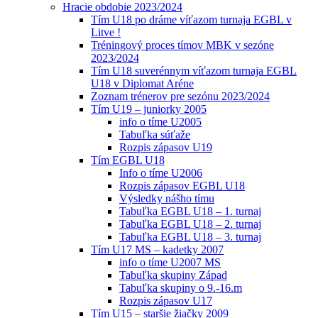
Hracie obdobie 2023/2024
Tím U18 po dráme víťazom turnaja EGBL v
Litve !
Tréningový proces tímov MBK v sezóne
2023/2024
Tím U18 suverénnym víťazom turnaja EGBL
U18 v Diplomat Aréne
Zoznam trénerov pre sezónu 2023/2024
Tím U19 – juniorky 2005
info o tíme U2005
Tabuľka súťaže
Rozpis zápasov U19
Tím EGBL U18
Info o tíme U2006
Rozpis zápasov EGBL U18
Výsledky nášho tímu
Tabuľka EGBL U18 – 1. turnaj
Tabuľka EGBL U18 – 2. turnaj
Tabuľka EGBL U18 – 3. turnaj
Tím U17 MS – kadetky 2007
info o tíme U2007 MS
Tabuľka skupiny Západ
Tabuľka skupiny o 9.-16.m
Rozpis zápasov U17
Tím U15 – staršie žiačky 2009