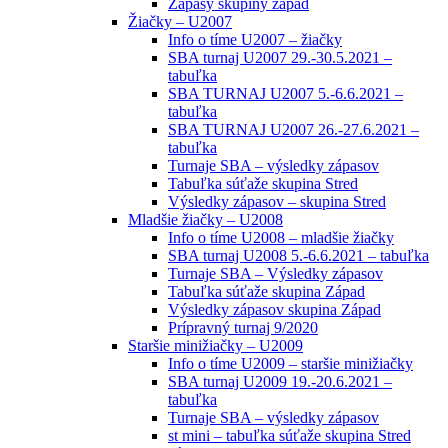
Zápasy skupiny západ
Žiačky – U2007
Info o tíme U2007 – žiačky
SBA turnaj U2007 29.-30.5.2021 –
tabuľka
SBA TURNAJ U2007 5.-6.6.2021 –
tabuľka
SBA TURNAJ U2007 26.-27.6.2021 –
tabuľka
Turnaje SBA – výsledky zápasov
Tabuľka súťaže skupina Stred
Výsledky zápasov – skupina Stred
Mladšie žiačky – U2008
Info o tíme U2008 – mladšie žiačky
SBA turnaj U2008 5.-6.6.2021 – tabuľka
Turnaje SBA – Výsledky zápasov
Tabuľka súťaže skupina Západ
Výsledky zápasov skupina Západ
Prípravný turnaj 9/2020
Staršie minižiačky – U2009
Info o tíme U2009 – staršie minižiačky
SBA turnaj U2009 19.-20.6.2021 –
tabuľka
Turnaje SBA – výsledky zápasov
st mini – tabuľka súťaže skupina Stred