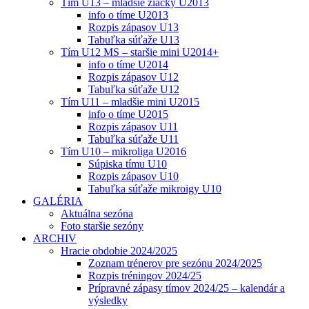
Tím U13 – mladšie žiačky U2013
info o tíme U2013
Rozpis zápasov U13
Tabuľka súťaže U13
Tím U12 MS – staršie mini U2014+
info o tíme U2014
Rozpis zápasov U12
Tabuľka súťaže U12
Tím U11 – mladšie mini U2015
info o tíme U2015
Rozpis zápasov U11
Tabuľka súťaže U11
Tím U10 – mikroliga U2016
Súpiska tímu U10
Rozpis zápasov U10
Tabuľka súťaže mikroigy U10
GALÉRIA
Aktuálna sezóna
Foto staršie sezóny
ARCHIV
Hracie obdobie 2024/2025
Zoznam trénerov pre sezónu 2024/2025
Rozpis tréningov 2024/25
Prípravné zápasy tímov 2024/25 – kalendár a
výsledky