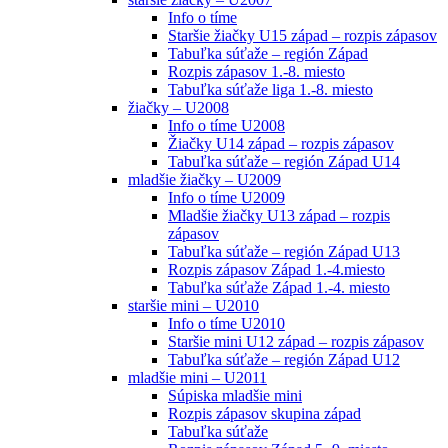
Info o tíme
Staršie žiačky U15 západ – rozpis zápasov
Tabuľka súťaže – región Západ
Rozpis zápasov 1.-8. miesto
Tabuľka súťaže liga 1.-8. miesto
žiačky – U2008
Info o tíme U2008
Žiačky U14 západ – rozpis zápasov
Tabuľka súťaže – región Západ U14
mladšie žiačky – U2009
Info o tíme U2009
Mladšie žiačky U13 západ – rozpis
zápasov
Tabuľka súťaže – región Západ U13
Rozpis zápasov Západ 1.-4.miesto
Tabuľka súťaže Západ 1.-4. miesto
staršie mini – U2010
Info o tíme U2010
Staršie mini U12 západ – rozpis zápasov
Tabuľka súťaže – región Západ U12
mladšie mini – U2011
Súpiska mladšie mini
Rozpis zápasov skupina západ
Tabuľka súťaže