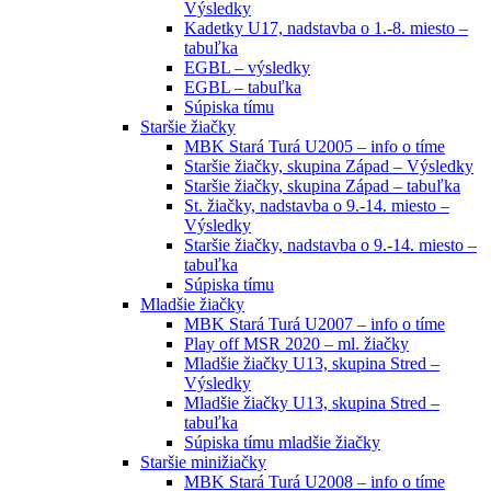
Výsledky
Kadetky U17, nadstavba o 1.-8. miesto –
tabuľka
EGBL – výsledky
EGBL – tabuľka
Súpiska tímu
Staršie žiačky
MBK Stará Turá U2005 – info o tíme
Staršie žiačky, skupina Západ – Výsledky
Staršie žiačky, skupina Západ – tabuľka
St. žiačky, nadstavba o 9.-14. miesto –
Výsledky
Staršie žiačky, nadstavba o 9.-14. miesto –
tabuľka
Súpiska tímu
Mladšie žiačky
MBK Stará Turá U2007 – info o tíme
Play off MSR 2020 – ml. žiačky
Mladšie žiačky U13, skupina Stred –
Výsledky
Mladšie žiačky U13, skupina Stred –
tabuľka
Súpiska tímu mladšie žiačky
Staršie minižiačky
MBK Stará Turá U2008 – info o tíme