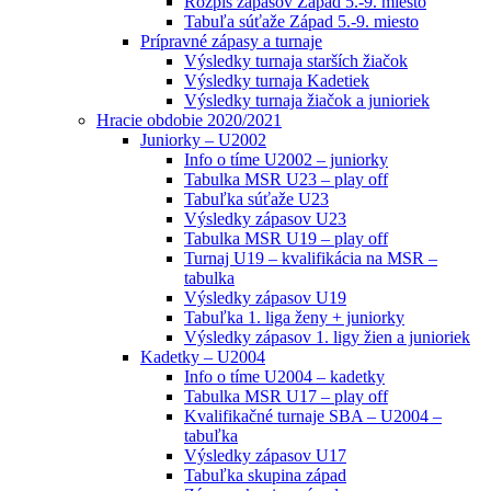
Rozpis zápasov Západ 5.-9. miesto
Tabuľa súťaže Západ 5.-9. miesto
Prípravné zápasy a turnaje
Výsledky turnaja starších žiačok
Výsledky turnaja Kadetiek
Výsledky turnaja žiačok a junioriek
Hracie obdobie 2020/2021
Juniorky – U2002
Info o tíme U2002 – juniorky
Tabulka MSR U23 – play off
Tabuľka súťaže U23
Výsledky zápasov U23
Tabulka MSR U19 – play off
Turnaj U19 – kvalifikácia na MSR –
tabulka
Výsledky zápasov U19
Tabuľka 1. liga ženy + juniorky
Výsledky zápasov 1. ligy žien a junioriek
Kadetky – U2004
Info o tíme U2004 – kadetky
Tabulka MSR U17 – play off
Kvalifikačné turnaje SBA – U2004 –
tabuľka
Výsledky zápasov U17
Tabuľka skupina západ