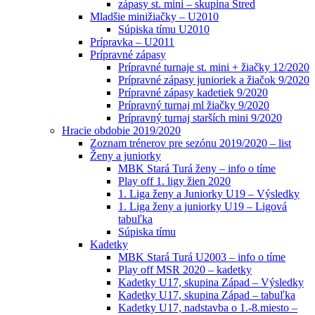
zápasy st. mini – skupina Stred
Mladšie minižiačky – U2010
Súpiska tímu U2010
Prípravka – U2011
Prípravné zápasy
Prípravné turnaje st. mini + žiačky 12/2020
Prípravné zápasy junioriek a žiačok 9/2020
Prípravné zápasy kadetiek 9/2020
Prípravný turnaj ml žiačky 9/2020
Prípravný turnaj starších mini 9/2020
Hracie obdobie 2019/2020
Zoznam trénerov pre sezónu 2019/2020 – list
Ženy a juniorky
MBK Stará Turá ženy – info o tíme
Play off 1. ligy žien 2020
1. Liga ženy a Juniorky U19 – Výsledky
1. Liga ženy a juniorky U19 – Ligová
tabuľka
Súpiska tímu
Kadetky
MBK Stará Turá U2003 – info o tíme
Play off MSR 2020 – kadetky
Kadetky U17, skupina Západ – Výsledky
Kadetky U17, skupina Západ – tabuľka
Kadetky U17, nadstavba o 1.-8.miesto –