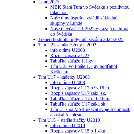
Lund 2025
MBK Stará Turá vo Švédsku s pozitívnou
bilanciou
Naše tímy úspešne zvládli základné
skupiny v Lunde
Naše dievčatá 1.1.2025 vyrážajú na turnaj
do Švédska
Tréneri hodnotili uplynulú sezónu 2024/2025
Tím U23 – mladé ženy U2003
info o tíme U2003
Rozpis zápasov U23
Tabuľka súťaže 1. ligy
Tím U23 vo finále 1. ligy podľahol
Košiciam
Tím U17 – kadetky U2008
info o tíme U2008
Rozpis zápasov U17 o 9-.16.m.
Rozpis zápasov U17 zákl. sk.
Tabuľka súťaže U17 o 9.-16.m.
Tabuľka súťaže U17 zákl. sk.
Tím U17 na MSR ukázal svoje schopnosti
a získal 5. miesto
Tím U15 – staršie žiačky U2010
info o tíme U2010
Rozpis zápasov U15 o 1.-8.m.