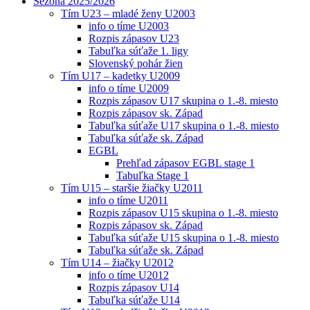
Sezóna 2025/2026
Tím U23 – mladé ženy U2003
info o tíme U2003
Rozpis zápasov U23
Tabuľka súťaže 1. ligy
Slovenský pohár žien
Tím U17 – kadetky U2009
info o tíme U2009
Rozpis zápasov U17 skupina o 1.-8. miesto
Rozpis zápasov sk. Západ
Tabuľka súťaže U17 skupina o 1.-8. miesto
Tabuľka súťaže sk. Západ
EGBL
Prehľad zápasov EGBL stage 1
Tabuľka Stage 1
Tím U15 – staršie žiačky U2011
info o tíme U2011
Rozpis zápasov U15 skupina o 1.-8. miesto
Rozpis zápasov sk. Západ
Tabuľka súťaže U15 skupina o 1.-8. miesto
Tabuľka súťaže sk. Západ
Tím U14 – žiačky U2012
info o tíme U2012
Rozpis zápasov U14
Tabuľka súťaže U14