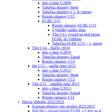
info o tíme U2009
Tabuľka skupiny Stred
Tabuľka skupiny o 1.-8. miesto
Rozpis zápasov U15
EGBL U15
Rozpis zápasov EGBL U15
Výsledky nášho tímu
Tím U15 vyrazil na tretí turnaj
EGBL do Tallinnu
Tabuľka EGBL U15 – 1. turnaj
Tím U14 – žiačky 2010
info o tíme U2010
Tabuľka skupiny Západ
Rozpis zápasov U14
tím U12 – staršie mini 2012
info o tíme U2012
Tabuľka skupiny Stred
Rozpis zápasov U12
Tím U11 – mladšie mini 2013
info o tíme U2013
Tabuľka skupiny Západ
Rozpis zápasov U11
Hracie obdobie 2022/2023
Zoznam trénerov pre sezónu 2022/2023
Náš tím v prvom turnaji EGBL v Litve na 4.