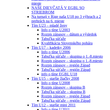
mieste
NAŠE DIEVČATÁ V EGBL SO
STRIEBROM
Na turnaji v Rige naša U18 po 3 výhrach a 2
prehrách na 6. mieste
Tím U23 – mladé ženy
Info o tíme U2003
Rozpis zápasov – dátum a výsledok
Tabuľka súťaže
Kvalifikácia Slovenského pohára
Tím U17 – kadetky 2006
Info o tíme U2006
Tabuľka súťaže – skupina o 1.-8.miesto
Rozpis zápasov – skupina o 1.-8.miesto
Rozpis zápasov – región Západ
Tabuľka súťaže – región Západ
info o tíme EGBL U18
Tím U15 – staršie žiačky 2008
Info o tíme U2008
Rozpis zápasov – skupina B
Tabuľka súťaže – skupina B
Rozpis zápasov – región Západ
Tabuľka súťaže – región Západ
Tím U12 – staršie mini 2011
Info o tíme U2011