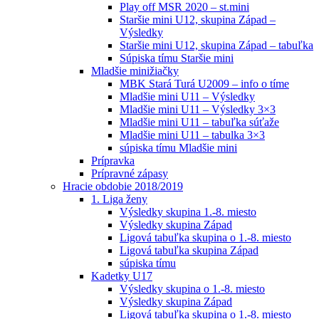
Play off MSR 2020 – st.mini
Staršie mini U12, skupina Západ –
Výsledky
Staršie mini U12, skupina Západ – tabuľka
Súpiska tímu Staršie mini
Mladšie minižiačky
MBK Stará Turá U2009 – info o tíme
Mladšie mini U11 – Výsledky
Mladšie mini U11 – Výsledky 3×3
Mladšie mini U11 – tabuľka súťaže
Mladšie mini U11 – tabulka 3×3
súpiska tímu Mladšie mini
Prípravka
Prípravné zápasy
Hracie obdobie 2018/2019
1. Liga ženy
Výsledky skupina 1.-8. miesto
Výsledky skupina Západ
Ligová tabuľka skupina o 1.-8. miesto
Ligová tabuľka skupina Západ
súpiska tímu
Kadetky U17
Výsledky skupina o 1.-8. miesto
Výsledky skupina Západ
Ligová tabuľka skupina o 1.-8. miesto