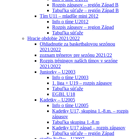
Rozpis zápasov – región Západ B
Tabuľka súťaže – región Západ B
Tím U11 – mladšie mini 2012
Info o tíme U2012
Rozpis zápasov – region Západ
Tabuľka súťaže
Hracie obdobie 2021/2022
Ohliadnutie za basketbalovou sezónou
2021/2022
zoznam trénerov pre sezónu 2021/22
Rozpis tréningov naších tímov v sezóne
2021/2022
Juniorky – U2003
Info o tíme U2003
1. liga + U19 – rozpis zápasov
Tabuľka súťaže
EGBL U18
Kadetky – U2005
Info o tíme U2005
Kadetky U17, skupina 1.-8.m. – rozpis
zápasov
Tabuľka skupina 1.-8.m
Kadetky U17 západ – rozpis zápasov
Tabuľka súťaže – región Západ
staršie žiačky – U2007