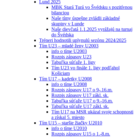
Lund 2025
MBK Stará Turá vo Švédsku s pozitívnou
bilanciou
Naše tímy úspešne zvládli základné
skupiny v Lunde
Naše dievčatá 1.1.2025 vyrážajú na turnaj
do Švédska
Tréneri hodnotili uplynulú sezónu 2024/2025
Tím U23 – mladé ženy U2003
info o tíme U2003
Rozpis zápasov U23
Tabuľka súťaže 1. ligy
Tím U23 vo finále 1. ligy podľahol
Košiciam
Tím U17 – kadetky U2008
info o tíme U2008
Rozpis zápasov U17 o 9-.16.m.
Rozpis zápasov U17 zákl. sk.
Tabuľka súťaže U17 o 9.-16.m.
Tabuľka súťaže U17 zákl. sk.
Tím U17 na MSR ukázal svoje schopnosti
a získal 5. miesto
Tím U15 – staršie žiačky U2010
info o tíme U2010
Rozpis zápasov U15 o 1.-8.m.