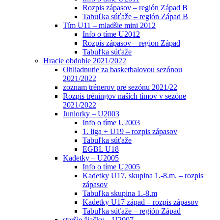
Rozpis zápasov – región Západ B
Tabuľka súťaže – región Západ B
Tím U11 – mladšie mini 2012
Info o tíme U2012
Rozpis zápasov – region Západ
Tabuľka súťaže
Hracie obdobie 2021/2022
Ohliadnutie za basketbalovou sezónou
2021/2022
zoznam trénerov pre sezónu 2021/22
Rozpis tréningov naších tímov v sezóne
2021/2022
Juniorky – U2003
Info o tíme U2003
1. liga + U19 – rozpis zápasov
Tabuľka súťaže
EGBL U18
Kadetky – U2005
Info o tíme U2005
Kadetky U17, skupina 1.-8.m. – rozpis
zápasov
Tabuľka skupina 1.-8.m
Kadetky U17 západ – rozpis zápasov
Tabuľka súťaže – región Západ
staršie žiačky – U2007