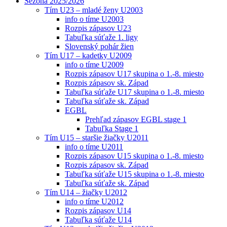
Sezóna 2025/2026
Tím U23 – mladé ženy U2003
info o tíme U2003
Rozpis zápasov U23
Tabuľka súťaže 1. ligy
Slovenský pohár žien
Tím U17 – kadetky U2009
info o tíme U2009
Rozpis zápasov U17 skupina o 1.-8. miesto
Rozpis zápasov sk. Západ
Tabuľka súťaže U17 skupina o 1.-8. miesto
Tabuľka súťaže sk. Západ
EGBL
Prehľad zápasov EGBL stage 1
Tabuľka Stage 1
Tím U15 – staršie žiačky U2011
info o tíme U2011
Rozpis zápasov U15 skupina o 1.-8. miesto
Rozpis zápasov sk. Západ
Tabuľka súťaže U15 skupina o 1.-8. miesto
Tabuľka súťaže sk. Západ
Tím U14 – žiačky U2012
info o tíme U2012
Rozpis zápasov U14
Tabuľka súťaže U14