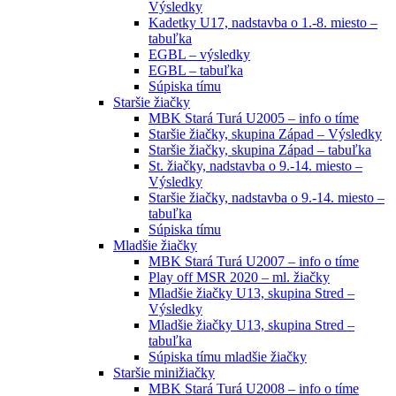
Výsledky
Kadetky U17, nadstavba o 1.-8. miesto –
tabuľka
EGBL – výsledky
EGBL – tabuľka
Súpiska tímu
Staršie žiačky
MBK Stará Turá U2005 – info o tíme
Staršie žiačky, skupina Západ – Výsledky
Staršie žiačky, skupina Západ – tabuľka
St. žiačky, nadstavba o 9.-14. miesto –
Výsledky
Staršie žiačky, nadstavba o 9.-14. miesto –
tabuľka
Súpiska tímu
Mladšie žiačky
MBK Stará Turá U2007 – info o tíme
Play off MSR 2020 – ml. žiačky
Mladšie žiačky U13, skupina Stred –
Výsledky
Mladšie žiačky U13, skupina Stred –
tabuľka
Súpiska tímu mladšie žiačky
Staršie minižiačky
MBK Stará Turá U2008 – info o tíme