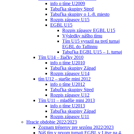
info o tíme U2009
Tabuľka skupiny Stred
Tabuľka skupiny o 1.-8. miesto
Rozpis zápasov U15
EGBL U15
Rozpis zápasov EGBL U15
Výsledky nášho tímu
Tím U15 vyrazil na tretí turnaj
EGBL do Tallinnu
Tabuľka EGBL U15 – 1. turnaj
Tím U14 – žiačky 2010
info o tíme U2010
Tabuľka skupiny Západ
Rozpis zápasov U14
tím U12 – staršie mini 2012
info o tíme U2012
Tabuľka skupiny Stred
Rozpis zápasov U12
Tím U11 – mladšie mini 2013
info o tíme U2013
Tabuľka skupiny Západ
Rozpis zápasov U11
Hracie obdobie 2022/2023
Zoznam trénerov pre sezónu 2022/2023
Náš tím v prvom turnaji EGBL v Litve na 4.