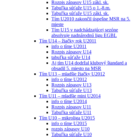
Rozpis zápasov U15 zákl. sk.
Tabuľka súťaže U15 o 1.-8.m.
Tabuľka súťaže U15 zákl. sk.
Tím U2010 zakončil úspešne MSR na 5.
mieste
Tím U15 v nadchádzajúcej sezóne
absolvuje nadnárodnú ligu EGBL
Tím U14 – žiačky rok U2011
info o tíme U2011
Rozpis zápasov U14
tabuľka súťaže U14
Aj tím U14 dodržal klubový štandard a
obsadil 5. miesto na MSR
Tím U13 – mladšie žiačky U2012
info o tíme U2012
Rozpis zápasov U13
Tabuľka súťaže U13
Tím U11 – mladšie mini U2014
info o tíme U2014
Rozpis zápasov U11
Tabuľka súťaže U11
Tím U10 – mikroliga U2015
info o tíme U2015
rozpis zápasov U10
Tabuľka súťaže U10