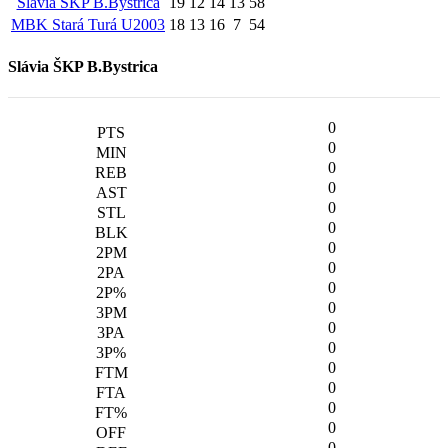
Slávia ŠKP B.Bystrica
19
12
14
13
58
MBK Stará Turá U2003
18
13
16
7
54
Slávia ŠKP B.Bystrica
0
0
0
0
0
0
0
0
0
0
0
0
0
0
0
0
0