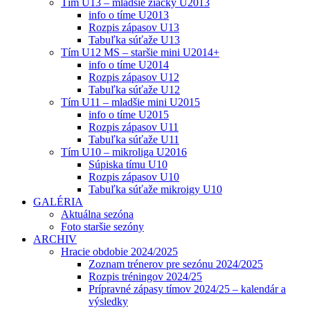
Tím U13 – mladšie žiačky U2013
info o tíme U2013
Rozpis zápasov U13
Tabuľka súťaže U13
Tím U12 MS – staršie mini U2014+
info o tíme U2014
Rozpis zápasov U12
Tabuľka súťaže U12
Tím U11 – mladšie mini U2015
info o tíme U2015
Rozpis zápasov U11
Tabuľka súťaže U11
Tím U10 – mikroliga U2016
Súpiska tímu U10
Rozpis zápasov U10
Tabuľka súťaže mikroigy U10
GALÉRIA
Aktuálna sezóna
Foto staršie sezóny
ARCHIV
Hracie obdobie 2024/2025
Zoznam trénerov pre sezónu 2024/2025
Rozpis tréningov 2024/25
Prípravné zápasy tímov 2024/25 – kalendár a
výsledky