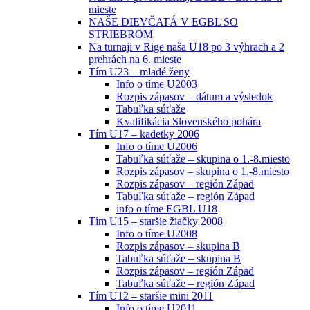
mieste
NAŠE DIEVČATÁ V EGBL SO
STRIEBROM
Na turnaji v Rige naša U18 po 3 výhrach a 2
prehrách na 6. mieste
Tím U23 – mladé ženy
Info o tíme U2003
Rozpis zápasov – dátum a výsledok
Tabuľka súťaže
Kvalifikácia Slovenského pohára
Tím U17 – kadetky 2006
Info o tíme U2006
Tabuľka súťaže – skupina o 1.-8.miesto
Rozpis zápasov – skupina o 1.-8.miesto
Rozpis zápasov – región Západ
Tabuľka súťaže – región Západ
info o tíme EGBL U18
Tím U15 – staršie žiačky 2008
Info o tíme U2008
Rozpis zápasov – skupina B
Tabuľka súťaže – skupina B
Rozpis zápasov – región Západ
Tabuľka súťaže – región Západ
Tím U12 – staršie mini 2011
Info o tíme U2011