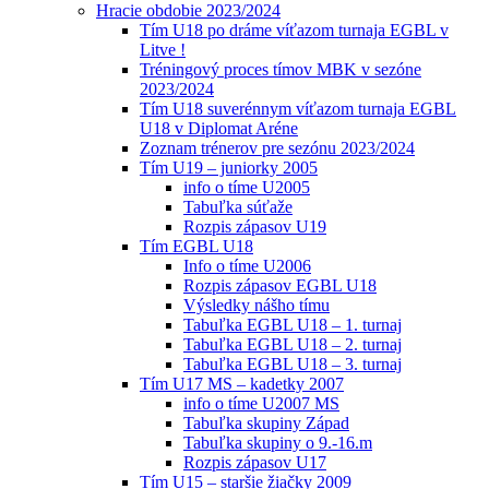
Hracie obdobie 2023/2024
Tím U18 po dráme víťazom turnaja EGBL v
Litve !
Tréningový proces tímov MBK v sezóne
2023/2024
Tím U18 suverénnym víťazom turnaja EGBL
U18 v Diplomat Aréne
Zoznam trénerov pre sezónu 2023/2024
Tím U19 – juniorky 2005
info o tíme U2005
Tabuľka súťaže
Rozpis zápasov U19
Tím EGBL U18
Info o tíme U2006
Rozpis zápasov EGBL U18
Výsledky nášho tímu
Tabuľka EGBL U18 – 1. turnaj
Tabuľka EGBL U18 – 2. turnaj
Tabuľka EGBL U18 – 3. turnaj
Tím U17 MS – kadetky 2007
info o tíme U2007 MS
Tabuľka skupiny Západ
Tabuľka skupiny o 9.-16.m
Rozpis zápasov U17
Tím U15 – staršie žiačky 2009