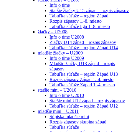
Info o tíme
Staršie žiačky U15 západ – rozpis zápasov
Tabuľka súťaže – región Západ
Rozpis zápasov 1.-8. miesto
Tabuľka súťaže liga 1.-8. miesto
žiačky – U2008
Info o tíme U2008
Žiačky U14 západ – rozpis zápasov
Tabuľka súťaže – región Západ U14
mladšie žiačky – U2009
Info o tíme U2009
Mladšie žiačky U13 západ – rozpis
zápasov
Tabuľka súťaže – región Západ U13
Rozpis zápasov Západ 1.-4.miesto
Tabuľka súťaže Západ 1.-4. miesto
staršie mini – U2010
Info o tíme U2010
Staršie mini U12 západ – rozpis zápasov
Tabuľka súťaže – región Západ U12
mladšie mini – U2011
Súpiska mladšie mini
Rozpis zápasov skupina západ
Tabuľka súťaže