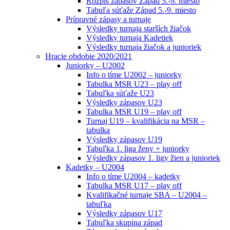
Rozpis zápasov Západ 5.-9. miesto
Tabuľa súťaže Západ 5.-9. miesto
Prípravné zápasy a turnaje
Výsledky turnaja starších žiačok
Výsledky turnaja Kadetiek
Výsledky turnaja žiačok a junioriek
Hracie obdobie 2020/2021
Juniorky – U2002
Info o tíme U2002 – juniorky
Tabulka MSR U23 – play off
Tabuľka súťaže U23
Výsledky zápasov U23
Tabulka MSR U19 – play off
Turnaj U19 – kvalifikácia na MSR –
tabulka
Výsledky zápasov U19
Tabuľka 1. liga ženy + juniorky
Výsledky zápasov 1. ligy žien a junioriek
Kadetky – U2004
Info o tíme U2004 – kadetky
Tabulka MSR U17 – play off
Kvalifikačné turnaje SBA – U2004 –
tabuľka
Výsledky zápasov U17
Tabuľka skupina západ