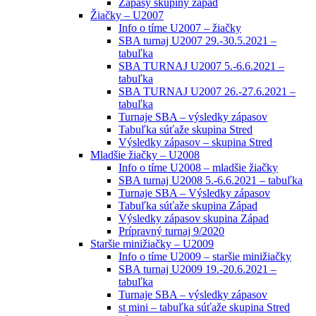
Zápasy skupiny západ
Žiačky – U2007
Info o tíme U2007 – žiačky
SBA turnaj U2007 29.-30.5.2021 –
tabuľka
SBA TURNAJ U2007 5.-6.6.2021 –
tabuľka
SBA TURNAJ U2007 26.-27.6.2021 –
tabuľka
Turnaje SBA – výsledky zápasov
Tabuľka súťaže skupina Stred
Výsledky zápasov – skupina Stred
Mladšie žiačky – U2008
Info o tíme U2008 – mladšie žiačky
SBA turnaj U2008 5.-6.6.2021 – tabuľka
Turnaje SBA – Výsledky zápasov
Tabuľka súťaže skupina Západ
Výsledky zápasov skupina Západ
Prípravný turnaj 9/2020
Staršie minižiačky – U2009
Info o tíme U2009 – staršie minižiačky
SBA turnaj U2009 19.-20.6.2021 –
tabuľka
Turnaje SBA – výsledky zápasov
st mini – tabuľka súťaže skupina Stred