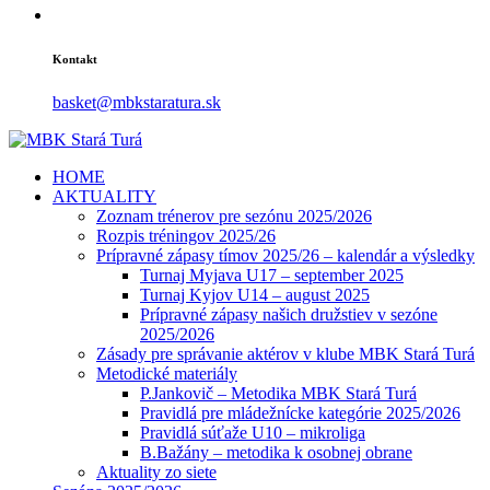
Kontakt
basket@mbkstaratura.sk
HOME
AKTUALITY
Zoznam trénerov pre sezónu 2025/2026
Rozpis tréningov 2025/26
Prípravné zápasy tímov 2025/26 – kalendár a výsledky
Turnaj Myjava U17 – september 2025
Turnaj Kyjov U14 – august 2025
Prípravné zápasy našich družstiev v sezóne
2025/2026
Zásady pre správanie aktérov v klube MBK Stará Turá
Metodické materiály
P.Jankovič – Metodika MBK Stará Turá
Pravidlá pre mládežnícke kategórie 2025/2026
Pravidlá súťaže U10 – mikroliga
B.Bažány – metodika k osobnej obrane
Aktuality zo siete