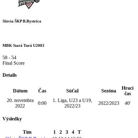
Slávia ŠKP B.Bystrica
MBK Stará Turá U2003
58
-
54
Final Score
Details
Hrací
Dátum
Čas
Súťaž
Sezóna
čas
20. novembra
1. Liga, U23 a U19,
0:00
2022/2023
40'
2022
2022/23
Výsledky
Tím
1
2
3
4
T