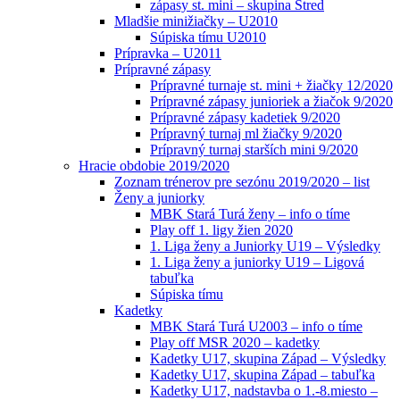
zápasy st. mini – skupina Stred
Mladšie minižiačky – U2010
Súpiska tímu U2010
Prípravka – U2011
Prípravné zápasy
Prípravné turnaje st. mini + žiačky 12/2020
Prípravné zápasy junioriek a žiačok 9/2020
Prípravné zápasy kadetiek 9/2020
Prípravný turnaj ml žiačky 9/2020
Prípravný turnaj starších mini 9/2020
Hracie obdobie 2019/2020
Zoznam trénerov pre sezónu 2019/2020 – list
Ženy a juniorky
MBK Stará Turá ženy – info o tíme
Play off 1. ligy žien 2020
1. Liga ženy a Juniorky U19 – Výsledky
1. Liga ženy a juniorky U19 – Ligová
tabuľka
Súpiska tímu
Kadetky
MBK Stará Turá U2003 – info o tíme
Play off MSR 2020 – kadetky
Kadetky U17, skupina Západ – Výsledky
Kadetky U17, skupina Západ – tabuľka
Kadetky U17, nadstavba o 1.-8.miesto –