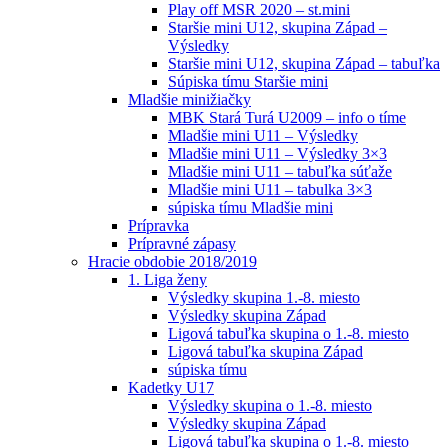
Play off MSR 2020 – st.mini
Staršie mini U12, skupina Západ –
Výsledky
Staršie mini U12, skupina Západ – tabuľka
Súpiska tímu Staršie mini
Mladšie minižiačky
MBK Stará Turá U2009 – info o tíme
Mladšie mini U11 – Výsledky
Mladšie mini U11 – Výsledky 3×3
Mladšie mini U11 – tabuľka súťaže
Mladšie mini U11 – tabulka 3×3
súpiska tímu Mladšie mini
Prípravka
Prípravné zápasy
Hracie obdobie 2018/2019
1. Liga ženy
Výsledky skupina 1.-8. miesto
Výsledky skupina Západ
Ligová tabuľka skupina o 1.-8. miesto
Ligová tabuľka skupina Západ
súpiska tímu
Kadetky U17
Výsledky skupina o 1.-8. miesto
Výsledky skupina Západ
Ligová tabuľka skupina o 1.-8. miesto