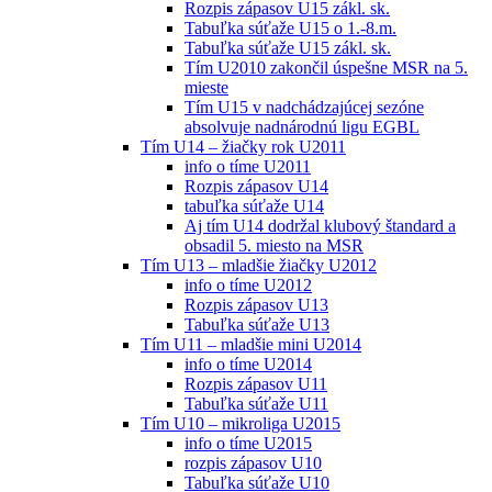
Rozpis zápasov U15 zákl. sk.
Tabuľka súťaže U15 o 1.-8.m.
Tabuľka súťaže U15 zákl. sk.
Tím U2010 zakončil úspešne MSR na 5.
mieste
Tím U15 v nadchádzajúcej sezóne
absolvuje nadnárodnú ligu EGBL
Tím U14 – žiačky rok U2011
info o tíme U2011
Rozpis zápasov U14
tabuľka súťaže U14
Aj tím U14 dodržal klubový štandard a
obsadil 5. miesto na MSR
Tím U13 – mladšie žiačky U2012
info o tíme U2012
Rozpis zápasov U13
Tabuľka súťaže U13
Tím U11 – mladšie mini U2014
info o tíme U2014
Rozpis zápasov U11
Tabuľka súťaže U11
Tím U10 – mikroliga U2015
info o tíme U2015
rozpis zápasov U10
Tabuľka súťaže U10