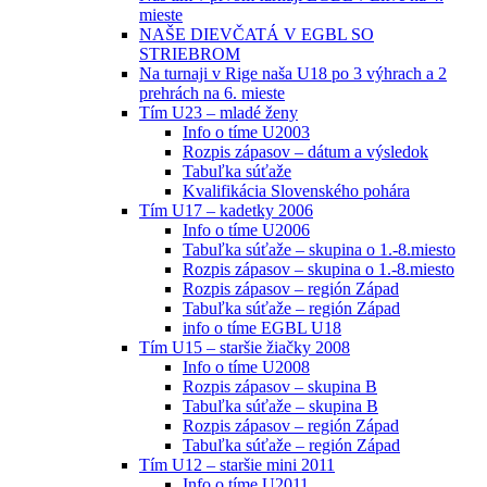
mieste
NAŠE DIEVČATÁ V EGBL SO
STRIEBROM
Na turnaji v Rige naša U18 po 3 výhrach a 2
prehrách na 6. mieste
Tím U23 – mladé ženy
Info o tíme U2003
Rozpis zápasov – dátum a výsledok
Tabuľka súťaže
Kvalifikácia Slovenského pohára
Tím U17 – kadetky 2006
Info o tíme U2006
Tabuľka súťaže – skupina o 1.-8.miesto
Rozpis zápasov – skupina o 1.-8.miesto
Rozpis zápasov – región Západ
Tabuľka súťaže – región Západ
info o tíme EGBL U18
Tím U15 – staršie žiačky 2008
Info o tíme U2008
Rozpis zápasov – skupina B
Tabuľka súťaže – skupina B
Rozpis zápasov – región Západ
Tabuľka súťaže – región Západ
Tím U12 – staršie mini 2011
Info o tíme U2011