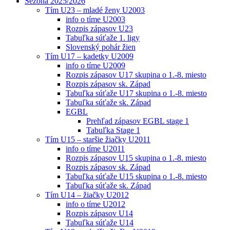
Sezóna 2025/2026
Tím U23 – mladé ženy U2003
info o tíme U2003
Rozpis zápasov U23
Tabuľka súťaže 1. ligy
Slovenský pohár žien
Tím U17 – kadetky U2009
info o tíme U2009
Rozpis zápasov U17 skupina o 1.-8. miesto
Rozpis zápasov sk. Západ
Tabuľka súťaže U17 skupina o 1.-8. miesto
Tabuľka súťaže sk. Západ
EGBL
Prehľad zápasov EGBL stage 1
Tabuľka Stage 1
Tím U15 – staršie žiačky U2011
info o tíme U2011
Rozpis zápasov U15 skupina o 1.-8. miesto
Rozpis zápasov sk. Západ
Tabuľka súťaže U15 skupina o 1.-8. miesto
Tabuľka súťaže sk. Západ
Tím U14 – žiačky U2012
info o tíme U2012
Rozpis zápasov U14
Tabuľka súťaže U14