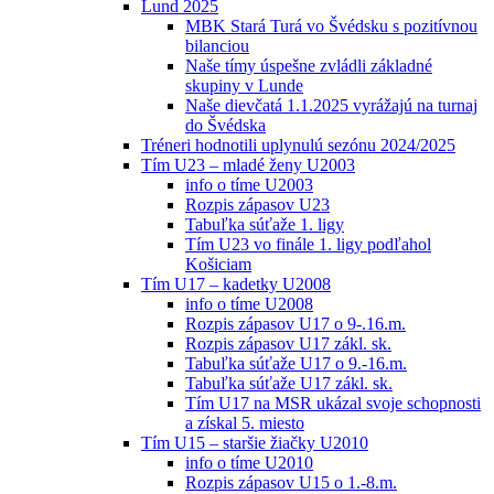
Lund 2025
MBK Stará Turá vo Švédsku s pozitívnou
bilanciou
Naše tímy úspešne zvládli základné
skupiny v Lunde
Naše dievčatá 1.1.2025 vyrážajú na turnaj
do Švédska
Tréneri hodnotili uplynulú sezónu 2024/2025
Tím U23 – mladé ženy U2003
info o tíme U2003
Rozpis zápasov U23
Tabuľka súťaže 1. ligy
Tím U23 vo finále 1. ligy podľahol
Košiciam
Tím U17 – kadetky U2008
info o tíme U2008
Rozpis zápasov U17 o 9-.16.m.
Rozpis zápasov U17 zákl. sk.
Tabuľka súťaže U17 o 9.-16.m.
Tabuľka súťaže U17 zákl. sk.
Tím U17 na MSR ukázal svoje schopnosti
a získal 5. miesto
Tím U15 – staršie žiačky U2010
info o tíme U2010
Rozpis zápasov U15 o 1.-8.m.