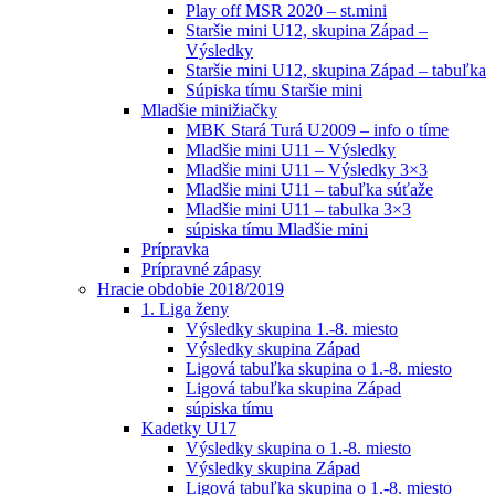
Play off MSR 2020 – st.mini
Staršie mini U12, skupina Západ –
Výsledky
Staršie mini U12, skupina Západ – tabuľka
Súpiska tímu Staršie mini
Mladšie minižiačky
MBK Stará Turá U2009 – info o tíme
Mladšie mini U11 – Výsledky
Mladšie mini U11 – Výsledky 3×3
Mladšie mini U11 – tabuľka súťaže
Mladšie mini U11 – tabulka 3×3
súpiska tímu Mladšie mini
Prípravka
Prípravné zápasy
Hracie obdobie 2018/2019
1. Liga ženy
Výsledky skupina 1.-8. miesto
Výsledky skupina Západ
Ligová tabuľka skupina o 1.-8. miesto
Ligová tabuľka skupina Západ
súpiska tímu
Kadetky U17
Výsledky skupina o 1.-8. miesto
Výsledky skupina Západ
Ligová tabuľka skupina o 1.-8. miesto