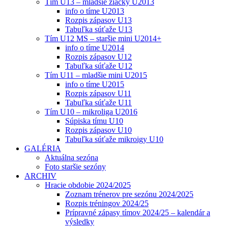
Tím U13 – mladšie žiačky U2013
info o tíme U2013
Rozpis zápasov U13
Tabuľka súťaže U13
Tím U12 MS – staršie mini U2014+
info o tíme U2014
Rozpis zápasov U12
Tabuľka súťaže U12
Tím U11 – mladšie mini U2015
info o tíme U2015
Rozpis zápasov U11
Tabuľka súťaže U11
Tím U10 – mikroliga U2016
Súpiska tímu U10
Rozpis zápasov U10
Tabuľka súťaže mikroigy U10
GALÉRIA
Aktuálna sezóna
Foto staršie sezóny
ARCHIV
Hracie obdobie 2024/2025
Zoznam trénerov pre sezónu 2024/2025
Rozpis tréningov 2024/25
Prípravné zápasy tímov 2024/25 – kalendár a
výsledky