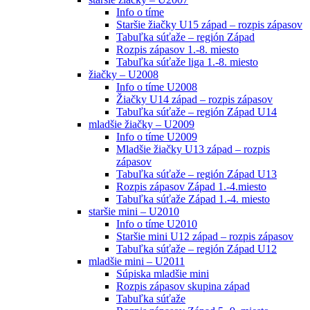
Info o tíme
Staršie žiačky U15 západ – rozpis zápasov
Tabuľka súťaže – región Západ
Rozpis zápasov 1.-8. miesto
Tabuľka súťaže liga 1.-8. miesto
žiačky – U2008
Info o tíme U2008
Žiačky U14 západ – rozpis zápasov
Tabuľka súťaže – región Západ U14
mladšie žiačky – U2009
Info o tíme U2009
Mladšie žiačky U13 západ – rozpis
zápasov
Tabuľka súťaže – región Západ U13
Rozpis zápasov Západ 1.-4.miesto
Tabuľka súťaže Západ 1.-4. miesto
staršie mini – U2010
Info o tíme U2010
Staršie mini U12 západ – rozpis zápasov
Tabuľka súťaže – región Západ U12
mladšie mini – U2011
Súpiska mladšie mini
Rozpis zápasov skupina západ
Tabuľka súťaže