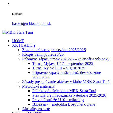
Kontakt
basket@mbkstaratura.sk
HOME
AKTUALITY
Zoznam trénerov pre sezónu 2025/2026
Rozpis tréningov 2025/26
Prípravné zápasy tímov 2025/26 – kalendár a výsledky
Turnaj Myjava U17 – september 2025
Turnaj Kyjov U14 – august 2025
Prípravné zápasy našich družstiev v sezóne
2025/2026
Zásady pre správanie aktérov v klube MBK Stará Turá
Metodické materiály
P.Jankovič – Metodika MBK Stará Turá
Pravidlá pre mládežnícke kategórie 2025/2026
Pravidlá súťaže U10 – mikroliga
B.Bažány – metodika k osobnej obrane
Aktuality zo siete