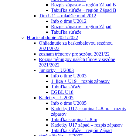
Rozpis zápasov – región Západ B
Tabuľka súťaže – región Západ B
Tím U11 – mladšie mini 2012
Info o tíme U2012
Rozpis zápasov – region Západ
Tabuľka súťaže
Hracie obdobie 2021/2022
Ohliadnutie za basketbalovou sezónou
2021/2022
zoznam trénerov pre sezónu 2021/22
Rozpis tréningov naších tímov v sezóne
2021/2022
Juniorky – U2003
Info o tíme U2003
1. liga + U19 – rozpis zápasov
Tabuľka súťaže
EGBL U18
Kadetky – U2005
Info o tíme U2005
Kadetky U17, skupina 1.-8.m. – rozpis
zápasov
Tabuľka skupina 1.-8.m
Kadetky U17 západ – rozpis zápasov
Tabuľka súťaže – región Západ
staršie žiačky – U2007