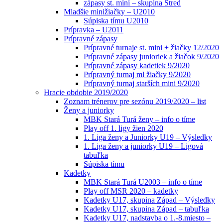
zápasy st. mini – skupina Stred
Mladšie minižiačky – U2010
Súpiska tímu U2010
Prípravka – U2011
Prípravné zápasy
Prípravné turnaje st. mini + žiačky 12/2020
Prípravné zápasy junioriek a žiačok 9/2020
Prípravné zápasy kadetiek 9/2020
Prípravný turnaj ml žiačky 9/2020
Prípravný turnaj starších mini 9/2020
Hracie obdobie 2019/2020
Zoznam trénerov pre sezónu 2019/2020 – list
Ženy a juniorky
MBK Stará Turá ženy – info o tíme
Play off 1. ligy žien 2020
1. Liga ženy a Juniorky U19 – Výsledky
1. Liga ženy a juniorky U19 – Ligová
tabuľka
Súpiska tímu
Kadetky
MBK Stará Turá U2003 – info o tíme
Play off MSR 2020 – kadetky
Kadetky U17, skupina Západ – Výsledky
Kadetky U17, skupina Západ – tabuľka
Kadetky U17, nadstavba o 1.-8.miesto –