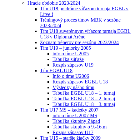
Hracie obdobie 2023/2024
Tím U18 po dráme víťazom turnaja EGBL v
Litve !
Tréningový proces tímov MBK v sezóne
2023/2024
Tím U18 suverénnym víťazom turnaja EGBL
U18 v Diplomat Aréne
Zoznam trénerov pre sezónu 2023/2024
Tím U19 – juniorky 2005
info o tíme U2005
Tabuľka súťaže
Rozpis zápasov U19
Tím EGBL U18
Info o tíme U2006
Rozpis zápasov EGBL U18
Výsledky nášho tímu
Tabuľka EGBL U18 – 1. turnaj
Tabuľka EGBL U18 – 2. turnaj
Tabuľka EGBL U18 – 3. turnaj
Tím U17 MS – kadetky 2007
info o tíme U2007 MS
Tabuľka skupiny Západ
Tabuľka skupiny o 9.-16.m
Rozpis zápasov U17
Tím U15 – staršie žiačky 2009