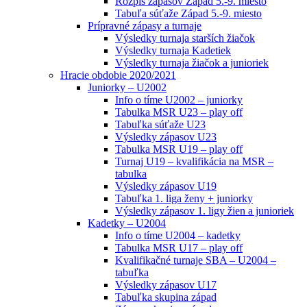
Rozpis zápasov Západ 5.-9. miesto
Tabuľa súťaže Západ 5.-9. miesto
Prípravné zápasy a turnaje
Výsledky turnaja starších žiačok
Výsledky turnaja Kadetiek
Výsledky turnaja žiačok a junioriek
Hracie obdobie 2020/2021
Juniorky – U2002
Info o tíme U2002 – juniorky
Tabulka MSR U23 – play off
Tabuľka súťaže U23
Výsledky zápasov U23
Tabulka MSR U19 – play off
Turnaj U19 – kvalifikácia na MSR –
tabulka
Výsledky zápasov U19
Tabuľka 1. liga ženy + juniorky
Výsledky zápasov 1. ligy žien a junioriek
Kadetky – U2004
Info o tíme U2004 – kadetky
Tabulka MSR U17 – play off
Kvalifikačné turnaje SBA – U2004 –
tabuľka
Výsledky zápasov U17
Tabuľka skupina západ