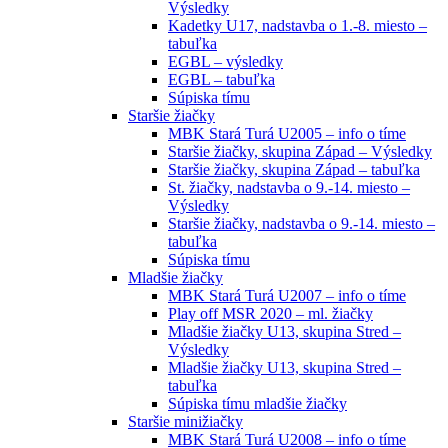
Výsledky
Kadetky U17, nadstavba o 1.-8. miesto –
tabuľka
EGBL – výsledky
EGBL – tabuľka
Súpiska tímu
Staršie žiačky
MBK Stará Turá U2005 – info o tíme
Staršie žiačky, skupina Západ – Výsledky
Staršie žiačky, skupina Západ – tabuľka
St. žiačky, nadstavba o 9.-14. miesto –
Výsledky
Staršie žiačky, nadstavba o 9.-14. miesto –
tabuľka
Súpiska tímu
Mladšie žiačky
MBK Stará Turá U2007 – info o tíme
Play off MSR 2020 – ml. žiačky
Mladšie žiačky U13, skupina Stred –
Výsledky
Mladšie žiačky U13, skupina Stred –
tabuľka
Súpiska tímu mladšie žiačky
Staršie minižiačky
MBK Stará Turá U2008 – info o tíme