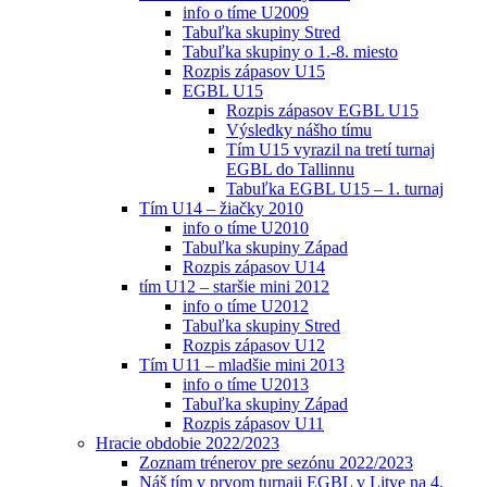
info o tíme U2009
Tabuľka skupiny Stred
Tabuľka skupiny o 1.-8. miesto
Rozpis zápasov U15
EGBL U15
Rozpis zápasov EGBL U15
Výsledky nášho tímu
Tím U15 vyrazil na tretí turnaj
EGBL do Tallinnu
Tabuľka EGBL U15 – 1. turnaj
Tím U14 – žiačky 2010
info o tíme U2010
Tabuľka skupiny Západ
Rozpis zápasov U14
tím U12 – staršie mini 2012
info o tíme U2012
Tabuľka skupiny Stred
Rozpis zápasov U12
Tím U11 – mladšie mini 2013
info o tíme U2013
Tabuľka skupiny Západ
Rozpis zápasov U11
Hracie obdobie 2022/2023
Zoznam trénerov pre sezónu 2022/2023
Náš tím v prvom turnaji EGBL v Litve na 4.