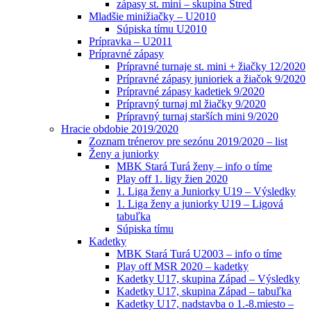
zápasy st. mini – skupina Stred
Mladšie minižiačky – U2010
Súpiska tímu U2010
Prípravka – U2011
Prípravné zápasy
Prípravné turnaje st. mini + žiačky 12/2020
Prípravné zápasy junioriek a žiačok 9/2020
Prípravné zápasy kadetiek 9/2020
Prípravný turnaj ml žiačky 9/2020
Prípravný turnaj starších mini 9/2020
Hracie obdobie 2019/2020
Zoznam trénerov pre sezónu 2019/2020 – list
Ženy a juniorky
MBK Stará Turá ženy – info o tíme
Play off 1. ligy žien 2020
1. Liga ženy a Juniorky U19 – Výsledky
1. Liga ženy a juniorky U19 – Ligová
tabuľka
Súpiska tímu
Kadetky
MBK Stará Turá U2003 – info o tíme
Play off MSR 2020 – kadetky
Kadetky U17, skupina Západ – Výsledky
Kadetky U17, skupina Západ – tabuľka
Kadetky U17, nadstavba o 1.-8.miesto –