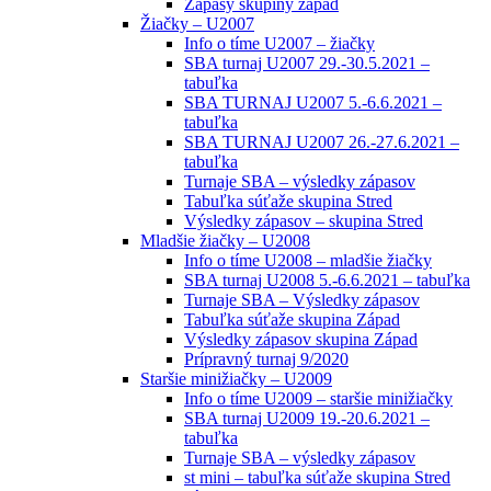
Zápasy skupiny západ
Žiačky – U2007
Info o tíme U2007 – žiačky
SBA turnaj U2007 29.-30.5.2021 –
tabuľka
SBA TURNAJ U2007 5.-6.6.2021 –
tabuľka
SBA TURNAJ U2007 26.-27.6.2021 –
tabuľka
Turnaje SBA – výsledky zápasov
Tabuľka súťaže skupina Stred
Výsledky zápasov – skupina Stred
Mladšie žiačky – U2008
Info o tíme U2008 – mladšie žiačky
SBA turnaj U2008 5.-6.6.2021 – tabuľka
Turnaje SBA – Výsledky zápasov
Tabuľka súťaže skupina Západ
Výsledky zápasov skupina Západ
Prípravný turnaj 9/2020
Staršie minižiačky – U2009
Info o tíme U2009 – staršie minižiačky
SBA turnaj U2009 19.-20.6.2021 –
tabuľka
Turnaje SBA – výsledky zápasov
st mini – tabuľka súťaže skupina Stred