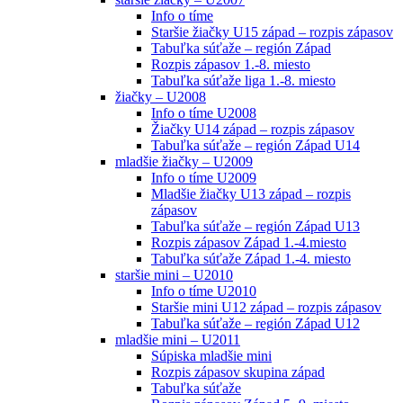
Info o tíme
Staršie žiačky U15 západ – rozpis zápasov
Tabuľka súťaže – región Západ
Rozpis zápasov 1.-8. miesto
Tabuľka súťaže liga 1.-8. miesto
žiačky – U2008
Info o tíme U2008
Žiačky U14 západ – rozpis zápasov
Tabuľka súťaže – región Západ U14
mladšie žiačky – U2009
Info o tíme U2009
Mladšie žiačky U13 západ – rozpis
zápasov
Tabuľka súťaže – región Západ U13
Rozpis zápasov Západ 1.-4.miesto
Tabuľka súťaže Západ 1.-4. miesto
staršie mini – U2010
Info o tíme U2010
Staršie mini U12 západ – rozpis zápasov
Tabuľka súťaže – región Západ U12
mladšie mini – U2011
Súpiska mladšie mini
Rozpis zápasov skupina západ
Tabuľka súťaže