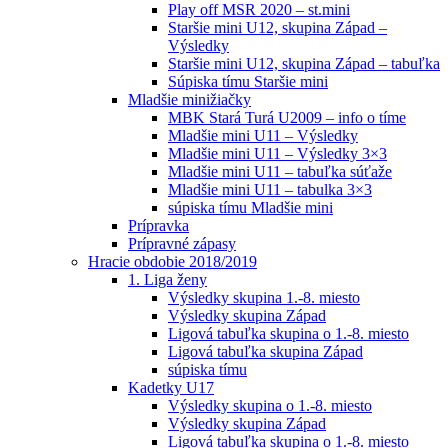
Play off MSR 2020 – st.mini
Staršie mini U12, skupina Západ –
Výsledky
Staršie mini U12, skupina Západ – tabuľka
Súpiska tímu Staršie mini
Mladšie minižiačky
MBK Stará Turá U2009 – info o tíme
Mladšie mini U11 – Výsledky
Mladšie mini U11 – Výsledky 3×3
Mladšie mini U11 – tabuľka súťaže
Mladšie mini U11 – tabulka 3×3
súpiska tímu Mladšie mini
Prípravka
Prípravné zápasy
Hracie obdobie 2018/2019
1. Liga ženy
Výsledky skupina 1.-8. miesto
Výsledky skupina Západ
Ligová tabuľka skupina o 1.-8. miesto
Ligová tabuľka skupina Západ
súpiska tímu
Kadetky U17
Výsledky skupina o 1.-8. miesto
Výsledky skupina Západ
Ligová tabuľka skupina o 1.-8. miesto