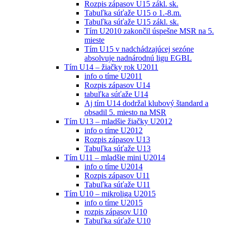
Rozpis zápasov U15 zákl. sk.
Tabuľka súťaže U15 o 1.-8.m.
Tabuľka súťaže U15 zákl. sk.
Tím U2010 zakončil úspešne MSR na 5.
mieste
Tím U15 v nadchádzajúcej sezóne
absolvuje nadnárodnú ligu EGBL
Tím U14 – žiačky rok U2011
info o tíme U2011
Rozpis zápasov U14
tabuľka súťaže U14
Aj tím U14 dodržal klubový štandard a
obsadil 5. miesto na MSR
Tím U13 – mladšie žiačky U2012
info o tíme U2012
Rozpis zápasov U13
Tabuľka súťaže U13
Tím U11 – mladšie mini U2014
info o tíme U2014
Rozpis zápasov U11
Tabuľka súťaže U11
Tím U10 – mikroliga U2015
info o tíme U2015
rozpis zápasov U10
Tabuľka súťaže U10