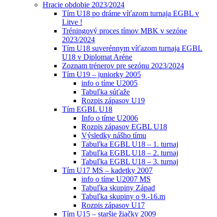
Hracie obdobie 2023/2024
Tím U18 po dráme víťazom turnaja EGBL v
Litve !
Tréningový proces tímov MBK v sezóne
2023/2024
Tím U18 suverénnym víťazom turnaja EGBL
U18 v Diplomat Aréne
Zoznam trénerov pre sezónu 2023/2024
Tím U19 – juniorky 2005
info o tíme U2005
Tabuľka súťaže
Rozpis zápasov U19
Tím EGBL U18
Info o tíme U2006
Rozpis zápasov EGBL U18
Výsledky nášho tímu
Tabuľka EGBL U18 – 1. turnaj
Tabuľka EGBL U18 – 2. turnaj
Tabuľka EGBL U18 – 3. turnaj
Tím U17 MS – kadetky 2007
info o tíme U2007 MS
Tabuľka skupiny Západ
Tabuľka skupiny o 9.-16.m
Rozpis zápasov U17
Tím U15 – staršie žiačky 2009