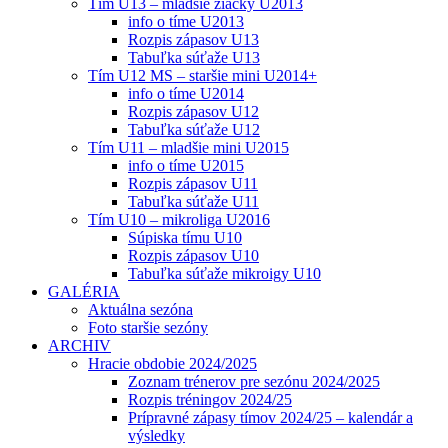
Tím U13 – mladšie žiačky U2013
info o tíme U2013
Rozpis zápasov U13
Tabuľka súťaže U13
Tím U12 MS – staršie mini U2014+
info o tíme U2014
Rozpis zápasov U12
Tabuľka súťaže U12
Tím U11 – mladšie mini U2015
info o tíme U2015
Rozpis zápasov U11
Tabuľka súťaže U11
Tím U10 – mikroliga U2016
Súpiska tímu U10
Rozpis zápasov U10
Tabuľka súťaže mikroigy U10
GALÉRIA
Aktuálna sezóna
Foto staršie sezóny
ARCHIV
Hracie obdobie 2024/2025
Zoznam trénerov pre sezónu 2024/2025
Rozpis tréningov 2024/25
Prípravné zápasy tímov 2024/25 – kalendár a
výsledky