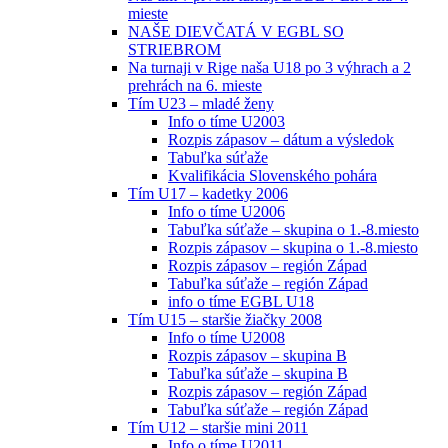
mieste
NAŠE DIEVČATÁ V EGBL SO
STRIEBROM
Na turnaji v Rige naša U18 po 3 výhrach a 2
prehrách na 6. mieste
Tím U23 – mladé ženy
Info o tíme U2003
Rozpis zápasov – dátum a výsledok
Tabuľka súťaže
Kvalifikácia Slovenského pohára
Tím U17 – kadetky 2006
Info o tíme U2006
Tabuľka súťaže – skupina o 1.-8.miesto
Rozpis zápasov – skupina o 1.-8.miesto
Rozpis zápasov – región Západ
Tabuľka súťaže – región Západ
info o tíme EGBL U18
Tím U15 – staršie žiačky 2008
Info o tíme U2008
Rozpis zápasov – skupina B
Tabuľka súťaže – skupina B
Rozpis zápasov – región Západ
Tabuľka súťaže – región Západ
Tím U12 – staršie mini 2011
Info o tíme U2011