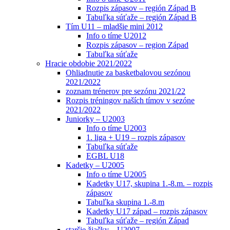
Rozpis zápasov – región Západ B
Tabuľka súťaže – región Západ B
Tím U11 – mladšie mini 2012
Info o tíme U2012
Rozpis zápasov – region Západ
Tabuľka súťaže
Hracie obdobie 2021/2022
Ohliadnutie za basketbalovou sezónou
2021/2022
zoznam trénerov pre sezónu 2021/22
Rozpis tréningov naších tímov v sezóne
2021/2022
Juniorky – U2003
Info o tíme U2003
1. liga + U19 – rozpis zápasov
Tabuľka súťaže
EGBL U18
Kadetky – U2005
Info o tíme U2005
Kadetky U17, skupina 1.-8.m. – rozpis
zápasov
Tabuľka skupina 1.-8.m
Kadetky U17 západ – rozpis zápasov
Tabuľka súťaže – región Západ
staršie žiačky – U2007