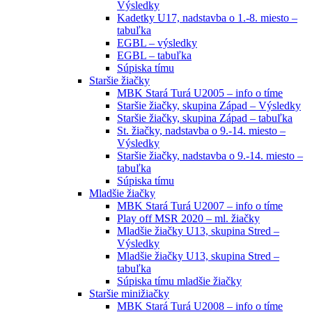
Výsledky
Kadetky U17, nadstavba o 1.-8. miesto –
tabuľka
EGBL – výsledky
EGBL – tabuľka
Súpiska tímu
Staršie žiačky
MBK Stará Turá U2005 – info o tíme
Staršie žiačky, skupina Západ – Výsledky
Staršie žiačky, skupina Západ – tabuľka
St. žiačky, nadstavba o 9.-14. miesto –
Výsledky
Staršie žiačky, nadstavba o 9.-14. miesto –
tabuľka
Súpiska tímu
Mladšie žiačky
MBK Stará Turá U2007 – info o tíme
Play off MSR 2020 – ml. žiačky
Mladšie žiačky U13, skupina Stred –
Výsledky
Mladšie žiačky U13, skupina Stred –
tabuľka
Súpiska tímu mladšie žiačky
Staršie minižiačky
MBK Stará Turá U2008 – info o tíme