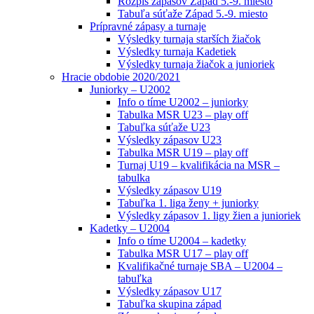
Rozpis zápasov Západ 5.-9. miesto
Tabuľa súťaže Západ 5.-9. miesto
Prípravné zápasy a turnaje
Výsledky turnaja starších žiačok
Výsledky turnaja Kadetiek
Výsledky turnaja žiačok a junioriek
Hracie obdobie 2020/2021
Juniorky – U2002
Info o tíme U2002 – juniorky
Tabulka MSR U23 – play off
Tabuľka súťaže U23
Výsledky zápasov U23
Tabulka MSR U19 – play off
Turnaj U19 – kvalifikácia na MSR –
tabulka
Výsledky zápasov U19
Tabuľka 1. liga ženy + juniorky
Výsledky zápasov 1. ligy žien a junioriek
Kadetky – U2004
Info o tíme U2004 – kadetky
Tabulka MSR U17 – play off
Kvalifikačné turnaje SBA – U2004 –
tabuľka
Výsledky zápasov U17
Tabuľka skupina západ