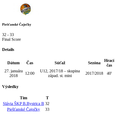
Piešťanské Čajočky
32
-
33
Final Score
Details
Hrací
Dátum
Čas
Súťaž
Sezóna
čas
27. januára
U12, 2017/18 – skupina
12:00
2017/2018
40'
2018
západ. st. mini
Výsledky
Tím
T
Slávia ŠKP B.Bystrica B
32
Piešťanské Čajočky
33