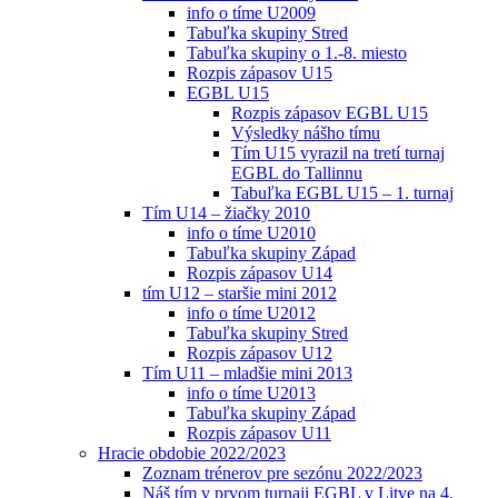
info o tíme U2009
Tabuľka skupiny Stred
Tabuľka skupiny o 1.-8. miesto
Rozpis zápasov U15
EGBL U15
Rozpis zápasov EGBL U15
Výsledky nášho tímu
Tím U15 vyrazil na tretí turnaj
EGBL do Tallinnu
Tabuľka EGBL U15 – 1. turnaj
Tím U14 – žiačky 2010
info o tíme U2010
Tabuľka skupiny Západ
Rozpis zápasov U14
tím U12 – staršie mini 2012
info o tíme U2012
Tabuľka skupiny Stred
Rozpis zápasov U12
Tím U11 – mladšie mini 2013
info o tíme U2013
Tabuľka skupiny Západ
Rozpis zápasov U11
Hracie obdobie 2022/2023
Zoznam trénerov pre sezónu 2022/2023
Náš tím v prvom turnaji EGBL v Litve na 4.