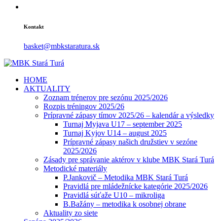
Kontakt
basket@mbkstaratura.sk
HOME
AKTUALITY
Zoznam trénerov pre sezónu 2025/2026
Rozpis tréningov 2025/26
Prípravné zápasy tímov 2025/26 – kalendár a výsledky
Turnaj Myjava U17 – september 2025
Turnaj Kyjov U14 – august 2025
Prípravné zápasy našich družstiev v sezóne
2025/2026
Zásady pre správanie aktérov v klube MBK Stará Turá
Metodické materiály
P.Jankovič – Metodika MBK Stará Turá
Pravidlá pre mládežnícke kategórie 2025/2026
Pravidlá súťaže U10 – mikroliga
B.Bažány – metodika k osobnej obrane
Aktuality zo siete