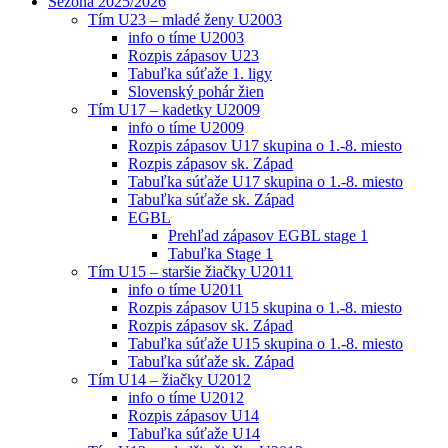
Sezóna 2025/2026
Tím U23 – mladé ženy U2003
info o tíme U2003
Rozpis zápasov U23
Tabuľka súťaže 1. ligy
Slovenský pohár žien
Tím U17 – kadetky U2009
info o tíme U2009
Rozpis zápasov U17 skupina o 1.-8. miesto
Rozpis zápasov sk. Západ
Tabuľka súťaže U17 skupina o 1.-8. miesto
Tabuľka súťaže sk. Západ
EGBL
Prehľad zápasov EGBL stage 1
Tabuľka Stage 1
Tím U15 – staršie žiačky U2011
info o tíme U2011
Rozpis zápasov U15 skupina o 1.-8. miesto
Rozpis zápasov sk. Západ
Tabuľka súťaže U15 skupina o 1.-8. miesto
Tabuľka súťaže sk. Západ
Tím U14 – žiačky U2012
info o tíme U2012
Rozpis zápasov U14
Tabuľka súťaže U14