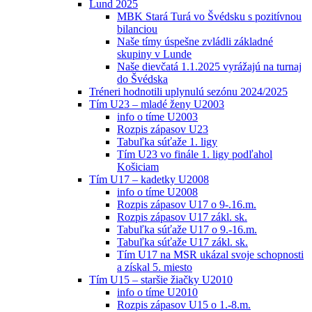
Lund 2025
MBK Stará Turá vo Švédsku s pozitívnou
bilanciou
Naše tímy úspešne zvládli základné
skupiny v Lunde
Naše dievčatá 1.1.2025 vyrážajú na turnaj
do Švédska
Tréneri hodnotili uplynulú sezónu 2024/2025
Tím U23 – mladé ženy U2003
info o tíme U2003
Rozpis zápasov U23
Tabuľka súťaže 1. ligy
Tím U23 vo finále 1. ligy podľahol
Košiciam
Tím U17 – kadetky U2008
info o tíme U2008
Rozpis zápasov U17 o 9-.16.m.
Rozpis zápasov U17 zákl. sk.
Tabuľka súťaže U17 o 9.-16.m.
Tabuľka súťaže U17 zákl. sk.
Tím U17 na MSR ukázal svoje schopnosti
a získal 5. miesto
Tím U15 – staršie žiačky U2010
info o tíme U2010
Rozpis zápasov U15 o 1.-8.m.