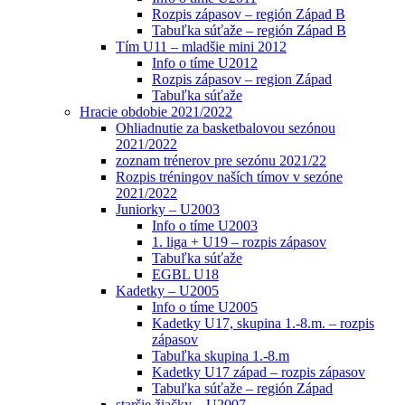
Rozpis zápasov – región Západ B
Tabuľka súťaže – región Západ B
Tím U11 – mladšie mini 2012
Info o tíme U2012
Rozpis zápasov – region Západ
Tabuľka súťaže
Hracie obdobie 2021/2022
Ohliadnutie za basketbalovou sezónou
2021/2022
zoznam trénerov pre sezónu 2021/22
Rozpis tréningov naších tímov v sezóne
2021/2022
Juniorky – U2003
Info o tíme U2003
1. liga + U19 – rozpis zápasov
Tabuľka súťaže
EGBL U18
Kadetky – U2005
Info o tíme U2005
Kadetky U17, skupina 1.-8.m. – rozpis
zápasov
Tabuľka skupina 1.-8.m
Kadetky U17 západ – rozpis zápasov
Tabuľka súťaže – región Západ
staršie žiačky – U2007