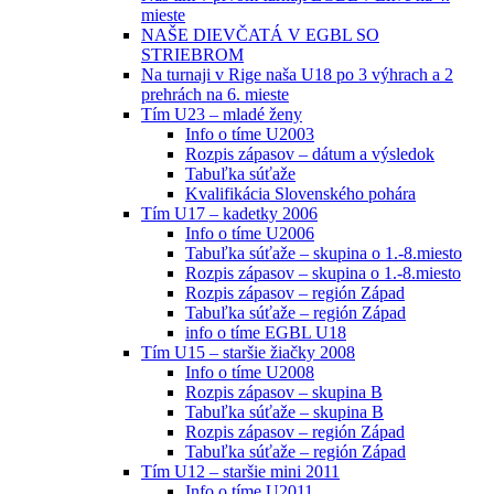
mieste
NAŠE DIEVČATÁ V EGBL SO
STRIEBROM
Na turnaji v Rige naša U18 po 3 výhrach a 2
prehrách na 6. mieste
Tím U23 – mladé ženy
Info o tíme U2003
Rozpis zápasov – dátum a výsledok
Tabuľka súťaže
Kvalifikácia Slovenského pohára
Tím U17 – kadetky 2006
Info o tíme U2006
Tabuľka súťaže – skupina o 1.-8.miesto
Rozpis zápasov – skupina o 1.-8.miesto
Rozpis zápasov – región Západ
Tabuľka súťaže – región Západ
info o tíme EGBL U18
Tím U15 – staršie žiačky 2008
Info o tíme U2008
Rozpis zápasov – skupina B
Tabuľka súťaže – skupina B
Rozpis zápasov – región Západ
Tabuľka súťaže – región Západ
Tím U12 – staršie mini 2011
Info o tíme U2011