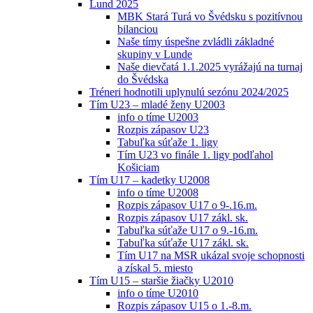
Lund 2025
MBK Stará Turá vo Švédsku s pozitívnou
bilanciou
Naše tímy úspešne zvládli základné
skupiny v Lunde
Naše dievčatá 1.1.2025 vyrážajú na turnaj
do Švédska
Tréneri hodnotili uplynulú sezónu 2024/2025
Tím U23 – mladé ženy U2003
info o tíme U2003
Rozpis zápasov U23
Tabuľka súťaže 1. ligy
Tím U23 vo finále 1. ligy podľahol
Košiciam
Tím U17 – kadetky U2008
info o tíme U2008
Rozpis zápasov U17 o 9-.16.m.
Rozpis zápasov U17 zákl. sk.
Tabuľka súťaže U17 o 9.-16.m.
Tabuľka súťaže U17 zákl. sk.
Tím U17 na MSR ukázal svoje schopnosti
a získal 5. miesto
Tím U15 – staršie žiačky U2010
info o tíme U2010
Rozpis zápasov U15 o 1.-8.m.