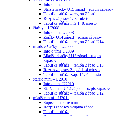
Info o tíme
Staršie žiačky U15 západ – rozpis zápasov
Tabuľka súťaže – región Západ
Rozpis zápasov 1.-8. miesto
Tabuľka súťaže liga 1.-8. miesto
žiačky – U2008
Info o tíme U2008
Žiačky U14 západ – rozpis zápasov
Tabuľka súťaže – región Západ U14
mladšie žiačky – U2009
Info o tíme U2009
Mladšie žiačky U13 západ – rozpis
zápasov
Tabuľka súťaže – región Západ U13
Rozpis zápasov Západ 1.-4.miesto
Tabuľka súťaže Západ 1.-4. miesto
staršie mini – U2010
Info o tíme U2010
Staršie mini U12 západ – rozpis zápasov
Tabuľka súťaže – región Západ U12
mladšie mini – U2011
Súpiska mladšie mini
Rozpis zápasov skupina západ
Tabuľka súťaže