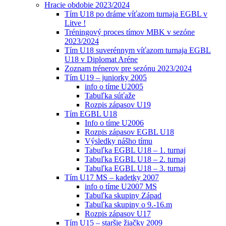
Hracie obdobie 2023/2024
Tím U18 po dráme víťazom turnaja EGBL v
Litve !
Tréningový proces tímov MBK v sezóne
2023/2024
Tím U18 suverénnym víťazom turnaja EGBL
U18 v Diplomat Aréne
Zoznam trénerov pre sezónu 2023/2024
Tím U19 – juniorky 2005
info o tíme U2005
Tabuľka súťaže
Rozpis zápasov U19
Tím EGBL U18
Info o tíme U2006
Rozpis zápasov EGBL U18
Výsledky nášho tímu
Tabuľka EGBL U18 – 1. turnaj
Tabuľka EGBL U18 – 2. turnaj
Tabuľka EGBL U18 – 3. turnaj
Tím U17 MS – kadetky 2007
info o tíme U2007 MS
Tabuľka skupiny Západ
Tabuľka skupiny o 9.-16.m
Rozpis zápasov U17
Tím U15 – staršie žiačky 2009