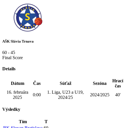
AŠK Slávia Trnava
60
-
45
Final Score
Details
Hrací
Dátum
Čas
Súťaž
Sezóna
čas
16. februára
1. Liga, U23 a U19,
0:00
2024/2025
40'
2025
2024/25
Výsledky
Tím
T
BK Slovan Bratislava
60