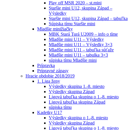
Play off MSR 2020 – st.mini
Staršie mini U12, skupina Západ –
Výsledky
Staršie mini U12, skupina Západ – tabuľka
Súpiska tímu Staršie mini
Mladšie minižiačky
MBK Stará Turá U2009 – info o tíme
Mladšie mini U11 – Výsledky
Mladšie mini U11 – Výsledky 3×3
Mladšie mini U11 – tabuľka súťaže
Mladšie mini U11 – tabulka 3×3
súpiska tímu Mladšie mini
Prípravka
Prípravné zápasy
Hracie obdobie 2018/2019
1. Liga ženy
Výsledky skupina 1.-8. miesto
Výsledky skupina Západ
Ligová tabuľka skupina o 1.-8. miesto
Ligová tabuľka skupina Západ
súpiska tímu
Kadetky U17
Výsledky skupina o 1.-8. miesto
Výsledky skupina Západ
Ligová tabuľka skupina o 1.-8. miesto