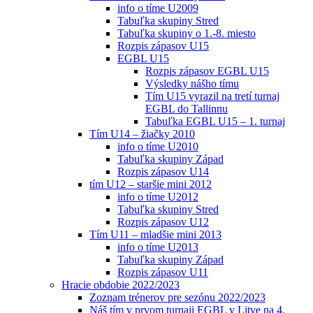
info o tíme U2009
Tabuľka skupiny Stred
Tabuľka skupiny o 1.-8. miesto
Rozpis zápasov U15
EGBL U15
Rozpis zápasov EGBL U15
Výsledky nášho tímu
Tím U15 vyrazil na tretí turnaj
EGBL do Tallinnu
Tabuľka EGBL U15 – 1. turnaj
Tím U14 – žiačky 2010
info o tíme U2010
Tabuľka skupiny Západ
Rozpis zápasov U14
tím U12 – staršie mini 2012
info o tíme U2012
Tabuľka skupiny Stred
Rozpis zápasov U12
Tím U11 – mladšie mini 2013
info o tíme U2013
Tabuľka skupiny Západ
Rozpis zápasov U11
Hracie obdobie 2022/2023
Zoznam trénerov pre sezónu 2022/2023
Náš tím v prvom turnaji EGBL v Litve na 4.