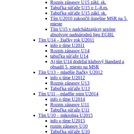
Rozpis zápasov U15 zákl. sk.
Tabuľka súťaže U15 o 1.-8.m.
Tabuľka súťaže U15 zákl. sk.
Tím U2010 zakončil úspešne MSR na 5.
mieste
Tím U15 v nadchádzajúcej sezóne
absolvuje nadnárodnú ligu EGBL
Tím U14 – žiačky rok U2011
info o tíme U2011
Rozpis zápasov U14
tabuľka súťaže U14
Aj tím U14 dodržal klubový štandard a
obsadil 5. miesto na MSR
Tím U13 – mladšie žiačky U2012
info o tíme U2012
Rozpis zápasov U13
Tabuľka súťaže U13
Tím U11 – mladšie mini U2014
info o tíme U2014
Rozpis zápasov U11
Tabuľka súťaže U11
Tím U10 – mikroliga U2015
info o tíme U2015
rozpis zápasov U10
Tabuľka súťaže U10