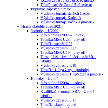
Rozpis zápasov Západ 5.-9. miesto
Tabuľa súťaže Západ 5.-9. miesto
Prípravné zápasy a turnaje
Výsledky turnaja starších žiačok
Výsledky turnaja Kadetiek
Výsledky turnaja žiačok a junioriek
Hracie obdobie 2020/2021
Juniorky – U2002
Info o tíme U2002 – juniorky
Tabulka MSR U23 – play off
Tabuľka súťaže U23
Výsledky zápasov U23
Tabulka MSR U19 – play off
Turnaj U19 – kvalifikácia na MSR –
tabulka
Výsledky zápasov U19
Tabuľka 1. liga ženy + juniorky
Výsledky zápasov 1. ligy žien a junioriek
Kadetky – U2004
Info o tíme U2004 – kadetky
Tabulka MSR U17 – play off
Kvalifikačné turnaje SBA – U2004 –
tabuľka
Výsledky zápasov U17
Tabuľka skupina západ