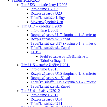
Sezóna 2025/2026
Tím U23 – mladé ženy U2003
info o tíme U2003
Rozpis zápasov U23
Tabuľka súťaže 1. ligy
Slovenský pohár žien
Tím U17 – kadetky U2009
info o tíme U2009
Rozpis zápasov U17 skupina o 1.-8. miesto
Rozpis zápasov sk. Západ
Tabuľka súťaže U17 skupina o 1.-8. miesto
Tabuľka súťaže sk. Západ
EGBL
Prehľad zápasov EGBL stage 1
Tabuľka Stage 1
Tím U15 – staršie žiačky U2011
info o tíme U2011
Rozpis zápasov U15 skupina o 1.-8. miesto
Rozpis zápasov sk. Západ
Tabuľka súťaže U15 skupina o 1.-8. miesto
Tabuľka súťaže sk. Západ
Tím U14 – žiačky U2012
info o tíme U2012
Rozpis zápasov U14
Tabuľka súťaže U14