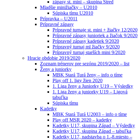
zápasy st. mini – skupina Stred
Mladšie minižiačky – U2010
Súpiska tímu U2010
Prípravka – U2011
Prípravné zápasy
Prípravné turnaje st. mini + žiačky 12/2020
Prípravné zápasy junioriek a žiačok 9/2020
Prípravné zápasy kadetiek 9/2020
Prípravný turnaj ml žiačky 9/2020
Prípravný turnaj starších mini 9/2020
Hracie obdobie 2019/2020
Zoznam trénerov pre sezónu 2019/2020 – list
Ženy a juniorky
MBK Stará Turá ženy – info o tíme
Play off 1. ligy žien 2020
1. Liga ženy a Juniorky U19 – Výsledky
1. Liga ženy a juniorky U19 – Ligová
tabuľka
Súpiska tímu
Kadetky
MBK Stará Turá U2003 – info o tíme
Play off MSR 2020 – kadetky
Kadetky U17, skupina Západ – Výsledky
Kadetky U17, skupina Západ – tabuľka
Kadetky U17, nadstavba o 1.-8.miesto –