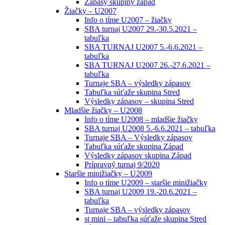
Zápasy skupiny západ
Žiačky – U2007
Info o tíme U2007 – žiačky
SBA turnaj U2007 29.-30.5.2021 –
tabuľka
SBA TURNAJ U2007 5.-6.6.2021 –
tabuľka
SBA TURNAJ U2007 26.-27.6.2021 –
tabuľka
Turnaje SBA – výsledky zápasov
Tabuľka súťaže skupina Stred
Výsledky zápasov – skupina Stred
Mladšie žiačky – U2008
Info o tíme U2008 – mladšie žiačky
SBA turnaj U2008 5.-6.6.2021 – tabuľka
Turnaje SBA – Výsledky zápasov
Tabuľka súťaže skupina Západ
Výsledky zápasov skupina Západ
Prípravný turnaj 9/2020
Staršie minižiačky – U2009
Info o tíme U2009 – staršie minižiačky
SBA turnaj U2009 19.-20.6.2021 –
tabuľka
Turnaje SBA – výsledky zápasov
st mini – tabuľka súťaže skupina Stred