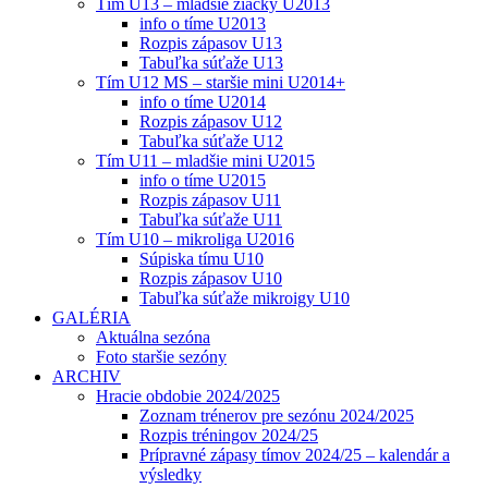
Tím U13 – mladšie žiačky U2013
info o tíme U2013
Rozpis zápasov U13
Tabuľka súťaže U13
Tím U12 MS – staršie mini U2014+
info o tíme U2014
Rozpis zápasov U12
Tabuľka súťaže U12
Tím U11 – mladšie mini U2015
info o tíme U2015
Rozpis zápasov U11
Tabuľka súťaže U11
Tím U10 – mikroliga U2016
Súpiska tímu U10
Rozpis zápasov U10
Tabuľka súťaže mikroigy U10
GALÉRIA
Aktuálna sezóna
Foto staršie sezóny
ARCHIV
Hracie obdobie 2024/2025
Zoznam trénerov pre sezónu 2024/2025
Rozpis tréningov 2024/25
Prípravné zápasy tímov 2024/25 – kalendár a
výsledky