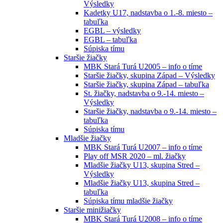
Výsledky
Kadetky U17, nadstavba o 1.-8. miesto –
tabuľka
EGBL – výsledky
EGBL – tabuľka
Súpiska tímu
Staršie žiačky
MBK Stará Turá U2005 – info o tíme
Staršie žiačky, skupina Západ – Výsledky
Staršie žiačky, skupina Západ – tabuľka
St. žiačky, nadstavba o 9.-14. miesto –
Výsledky
Staršie žiačky, nadstavba o 9.-14. miesto –
tabuľka
Súpiska tímu
Mladšie žiačky
MBK Stará Turá U2007 – info o tíme
Play off MSR 2020 – ml. žiačky
Mladšie žiačky U13, skupina Stred –
Výsledky
Mladšie žiačky U13, skupina Stred –
tabuľka
Súpiska tímu mladšie žiačky
Staršie minižiačky
MBK Stará Turá U2008 – info o tíme