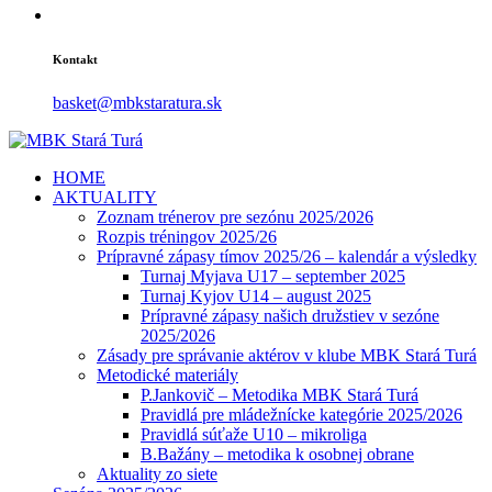
Kontakt
basket@mbkstaratura.sk
HOME
AKTUALITY
Zoznam trénerov pre sezónu 2025/2026
Rozpis tréningov 2025/26
Prípravné zápasy tímov 2025/26 – kalendár a výsledky
Turnaj Myjava U17 – september 2025
Turnaj Kyjov U14 – august 2025
Prípravné zápasy našich družstiev v sezóne
2025/2026
Zásady pre správanie aktérov v klube MBK Stará Turá
Metodické materiály
P.Jankovič – Metodika MBK Stará Turá
Pravidlá pre mládežnícke kategórie 2025/2026
Pravidlá súťaže U10 – mikroliga
B.Bažány – metodika k osobnej obrane
Aktuality zo siete