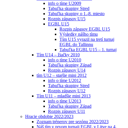
info o tíme U2009
Tabuľka skupiny Stred
Tabuľka skupiny o 1.-8. miesto
Rozpis zápasov U15
EGBL U15
Rozpis zápasov EGBL U15
Výsledky nášho tímu
Tím U15 vyrazil na tretí turnaj
EGBL do Tallinnu
Tabuľka EGBL U15 – 1. turnaj
Tím U14 – žiačky 2010
info o tíme U2010
Tabuľka skupiny Západ
Rozpis zápasov U14
tím U12 – staršie mini 2012
info o tíme U2012
Tabuľka skupiny Stred
Rozpis zápasov U12
Tím U11 – mladšie mini 2013
info o tíme U2013
Tabuľka skupiny Západ
Rozpis zápasov U11
Hracie obdobie 2022/2023
Zoznam trénerov pre sezónu 2022/2023
Náš tím v prvom turnaji EGBL v Litve na 4.