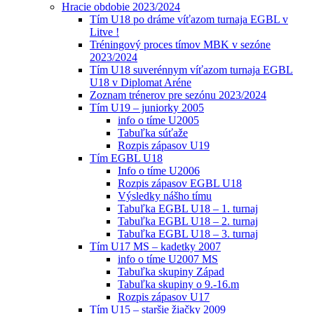
Hracie obdobie 2023/2024
Tím U18 po dráme víťazom turnaja EGBL v
Litve !
Tréningový proces tímov MBK v sezóne
2023/2024
Tím U18 suverénnym víťazom turnaja EGBL
U18 v Diplomat Aréne
Zoznam trénerov pre sezónu 2023/2024
Tím U19 – juniorky 2005
info o tíme U2005
Tabuľka súťaže
Rozpis zápasov U19
Tím EGBL U18
Info o tíme U2006
Rozpis zápasov EGBL U18
Výsledky nášho tímu
Tabuľka EGBL U18 – 1. turnaj
Tabuľka EGBL U18 – 2. turnaj
Tabuľka EGBL U18 – 3. turnaj
Tím U17 MS – kadetky 2007
info o tíme U2007 MS
Tabuľka skupiny Západ
Tabuľka skupiny o 9.-16.m
Rozpis zápasov U17
Tím U15 – staršie žiačky 2009