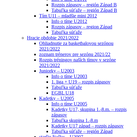
Rozpis zápasov – región Západ B
Tabuľka súťaže – región Západ B
Tím U11 – mladšie mini 2012
Info o tíme U2012
Rozpis zápasov – region Západ
Tabuľka súťaže
Hracie obdobie 2021/2022
Ohliadnutie za basketbalovou sezónou
2021/2022
zoznam trénerov pre sezónu 2021/22
Rozpis tréningov naších tímov v sezóne
2021/2022
Juniorky – U2003
Info o tíme U2003
1. liga + U19 – rozpis zápasov
Tabuľka súťaže
EGBL U18
Kadetky – U2005
Info o tíme U2005
Kadetky U17, skupina 1.-8.m. – rozpis
zápasov
Tabuľka skupina 1.-8.m
Kadetky U17 západ – rozpis zápasov
Tabuľka súťaže – región Západ
staršie žiačky – U2007