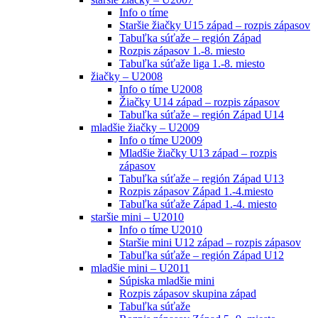
Info o tíme
Staršie žiačky U15 západ – rozpis zápasov
Tabuľka súťaže – región Západ
Rozpis zápasov 1.-8. miesto
Tabuľka súťaže liga 1.-8. miesto
žiačky – U2008
Info o tíme U2008
Žiačky U14 západ – rozpis zápasov
Tabuľka súťaže – región Západ U14
mladšie žiačky – U2009
Info o tíme U2009
Mladšie žiačky U13 západ – rozpis
zápasov
Tabuľka súťaže – región Západ U13
Rozpis zápasov Západ 1.-4.miesto
Tabuľka súťaže Západ 1.-4. miesto
staršie mini – U2010
Info o tíme U2010
Staršie mini U12 západ – rozpis zápasov
Tabuľka súťaže – región Západ U12
mladšie mini – U2011
Súpiska mladšie mini
Rozpis zápasov skupina západ
Tabuľka súťaže