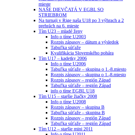
mieste
NAŠE DIEVČATÁ V EGBL SO
STRIEBROM
Na turnaji v Rige naša U18 po 3 výhrach a 2
prehrách na 6. mieste
Tím U23 – mladé ženy
Info o tíme U2003
Rozpis zápasov – dátum a výsledok
Tabuľka súťaže
Kvalifikácia Slovenského pohára
Tím U17 – kadetky 2006
Info o tíme U2006
Tabuľka súťaže – skupina o 1.-8.miesto
Rozpis zápasov – skupina o 1.-8.miesto
Rozpis zápasov – región Západ
Tabuľka súťaže – región Západ
info o tíme EGBL U18
Tím U15 – staršie žiačky 2008
Info o tíme U2008
Rozpis zápasov – skupina B
Tabuľka súťaže – skupina B
Rozpis zápasov – región Západ
Tabuľka súťaže – región Západ
Tím U12 – staršie mini 2011
Info o tíme U2011