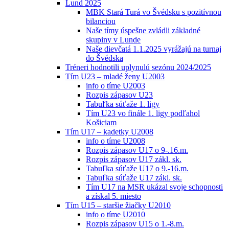
Lund 2025
MBK Stará Turá vo Švédsku s pozitívnou
bilanciou
Naše tímy úspešne zvládli základné
skupiny v Lunde
Naše dievčatá 1.1.2025 vyrážajú na turnaj
do Švédska
Tréneri hodnotili uplynulú sezónu 2024/2025
Tím U23 – mladé ženy U2003
info o tíme U2003
Rozpis zápasov U23
Tabuľka súťaže 1. ligy
Tím U23 vo finále 1. ligy podľahol
Košiciam
Tím U17 – kadetky U2008
info o tíme U2008
Rozpis zápasov U17 o 9-.16.m.
Rozpis zápasov U17 zákl. sk.
Tabuľka súťaže U17 o 9.-16.m.
Tabuľka súťaže U17 zákl. sk.
Tím U17 na MSR ukázal svoje schopnosti
a získal 5. miesto
Tím U15 – staršie žiačky U2010
info o tíme U2010
Rozpis zápasov U15 o 1.-8.m.