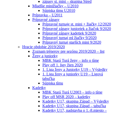
zápasy st. mini – skupina Stred
Mladšie minižiačky – U2010
Súpiska tímu U2010
Prípravka – U2011
Prípravné zápasy
Prípravné turnaje st. mini + žiačky 12/2020
Prípravné zápasy junioriek a žiačok 9/2020
Prípravné zápasy kadetiek 9/2020
Prípravný turnaj ml žiačky 9/2020
Prípravný turnaj starších mini 9/2020
Hracie obdobie 2019/2020
Zoznam trénerov pre sezónu 2019/2020 – list
Ženy a juniorky
MBK Stará Turá ženy – info o tíme
Play off 1. ligy žien 2020
1. Liga ženy a Juniorky U19 – Výsledky
1. Liga ženy a juniorky U19 – Ligová
tabuľka
Súpiska tímu
Kadetky
MBK Stará Turá U2003 – info o tíme
Play off MSR 2020 – kadetky
Kadetky U17, skupina Západ – Výsledky
Kadetky U17, skupina Západ – tabuľka
Kadetky U17, nadstavba o 1.-8.miesto –