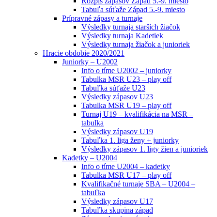
Rozpis zápasov Západ 5.-9. miesto
Tabuľa súťaže Západ 5.-9. miesto
Prípravné zápasy a turnaje
Výsledky turnaja starších žiačok
Výsledky turnaja Kadetiek
Výsledky turnaja žiačok a junioriek
Hracie obdobie 2020/2021
Juniorky – U2002
Info o tíme U2002 – juniorky
Tabulka MSR U23 – play off
Tabuľka súťaže U23
Výsledky zápasov U23
Tabulka MSR U19 – play off
Turnaj U19 – kvalifikácia na MSR –
tabulka
Výsledky zápasov U19
Tabuľka 1. liga ženy + juniorky
Výsledky zápasov 1. ligy žien a junioriek
Kadetky – U2004
Info o tíme U2004 – kadetky
Tabulka MSR U17 – play off
Kvalifikačné turnaje SBA – U2004 –
tabuľka
Výsledky zápasov U17
Tabuľka skupina západ