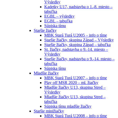
Výsledky
Kadetky U17, nadstavba o 1.-8. miesto –
tabuľka
EGBL – výsledky
EGBL – tabuľka
Súpiska tímu
Staršie žiačky
MBK Stará Turá U2005 – info o tíme
Staršie žiačky, skupina Západ – Výsledky
Staršie žiačky, skupina Západ – tabuľka
St. žiačky, nadstavba o 9.-14. miesto –
Výsledky
Staršie žiačky, nadstavba o 9.-14. miesto –
tabuľka
Súpiska tímu
Mladšie žiačky
MBK Stará Turá U2007 – info o tíme
Play off MSR 2020 – ml. žiačky
Mladšie žiačky U13, skupina Stred –
Výsledky
Mladšie žiačky U13, skupina Stred –
tabuľka
Súpiska tímu mladšie žiačky
Staršie minižiačky
MBK Stará Turá U2008 – info o tíme