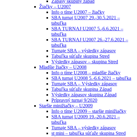
Zápasy skupiny západ
Žiačky – U2007
Info o tíme U2007 – žiačky
SBA turnaj U2007 29.-30.5.2021 –
tabuľka
SBA TURNAJ U2007 5.-6.6.2021 –
tabuľka
SBA TURNAJ U2007 26.-27.6.2021 –
tabuľka
Turnaje SBA – výsledky zápasov
Tabuľka súťaže skupina Stred
Výsledky zápasov – skupina Stred
Mladšie žiačky – U2008
Info o tíme U2008 – mladšie žiačky
SBA turnaj U2008 5.-6.6.2021 – tabuľka
Turnaje SBA – Výsledky zápasov
Tabuľka súťaže skupina Západ
Výsledky zápasov skupina Západ
Prípravný turnaj 9/2020
Staršie minižiačky – U2009
Info o tíme U2009 – staršie minižiačky
SBA turnaj U2009 19.-20.6.2021 –
tabuľka
Turnaje SBA – výsledky zápasov
st mini – tabuľka súťaže skupina Stred