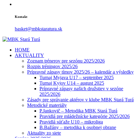
Kontakt
basket@mbkstaratura.sk
HOME
AKTUALITY
Zoznam trénerov pre sezónu 2025/2026
Rozpis tréningov 2025/26
Prípravné zápasy tímov 2025/26 – kalendár a výsledky
Turnaj Myjava U17 – september 2025
Turnaj Kyjov U14 – august 2025
Prípravné zápasy našich družstiev v sezóne
2025/2026
Zásady pre správanie aktérov v klube MBK Stará Turá
Metodické materiály
P.Jankovič – Metodika MBK Stará Turá
Pravidlá pre mládežnícke kategórie 2025/2026
Pravidlá súťaže U10 – mikroliga
B.Bažány – metodika k osobnej obrane
Aktuality zo siete