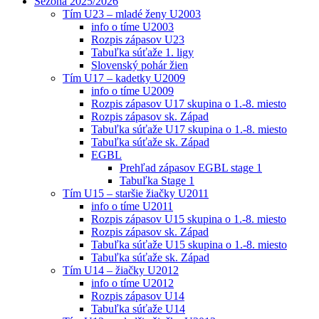
Sezóna 2025/2026
Tím U23 – mladé ženy U2003
info o tíme U2003
Rozpis zápasov U23
Tabuľka súťaže 1. ligy
Slovenský pohár žien
Tím U17 – kadetky U2009
info o tíme U2009
Rozpis zápasov U17 skupina o 1.-8. miesto
Rozpis zápasov sk. Západ
Tabuľka súťaže U17 skupina o 1.-8. miesto
Tabuľka súťaže sk. Západ
EGBL
Prehľad zápasov EGBL stage 1
Tabuľka Stage 1
Tím U15 – staršie žiačky U2011
info o tíme U2011
Rozpis zápasov U15 skupina o 1.-8. miesto
Rozpis zápasov sk. Západ
Tabuľka súťaže U15 skupina o 1.-8. miesto
Tabuľka súťaže sk. Západ
Tím U14 – žiačky U2012
info o tíme U2012
Rozpis zápasov U14
Tabuľka súťaže U14