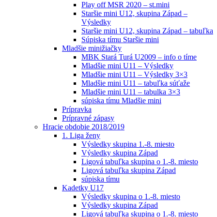
Play off MSR 2020 – st.mini
Staršie mini U12, skupina Západ –
Výsledky
Staršie mini U12, skupina Západ – tabuľka
Súpiska tímu Staršie mini
Mladšie minižiačky
MBK Stará Turá U2009 – info o tíme
Mladšie mini U11 – Výsledky
Mladšie mini U11 – Výsledky 3×3
Mladšie mini U11 – tabuľka súťaže
Mladšie mini U11 – tabulka 3×3
súpiska tímu Mladšie mini
Prípravka
Prípravné zápasy
Hracie obdobie 2018/2019
1. Liga ženy
Výsledky skupina 1.-8. miesto
Výsledky skupina Západ
Ligová tabuľka skupina o 1.-8. miesto
Ligová tabuľka skupina Západ
súpiska tímu
Kadetky U17
Výsledky skupina o 1.-8. miesto
Výsledky skupina Západ
Ligová tabuľka skupina o 1.-8. miesto