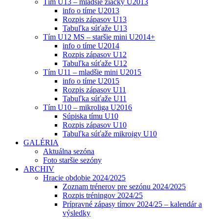
Tím U13 – mladšie žiačky U2013
info o tíme U2013
Rozpis zápasov U13
Tabuľka súťaže U13
Tím U12 MS – staršie mini U2014+
info o tíme U2014
Rozpis zápasov U12
Tabuľka súťaže U12
Tím U11 – mladšie mini U2015
info o tíme U2015
Rozpis zápasov U11
Tabuľka súťaže U11
Tím U10 – mikroliga U2016
Súpiska tímu U10
Rozpis zápasov U10
Tabuľka súťaže mikroigy U10
GALÉRIA
Aktuálna sezóna
Foto staršie sezóny
ARCHIV
Hracie obdobie 2024/2025
Zoznam trénerov pre sezónu 2024/2025
Rozpis tréningov 2024/25
Prípravné zápasy tímov 2024/25 – kalendár a
výsledky