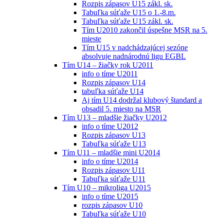
Rozpis zápasov U15 zákl. sk.
Tabuľka súťaže U15 o 1.-8.m.
Tabuľka súťaže U15 zákl. sk.
Tím U2010 zakončil úspešne MSR na 5.
mieste
Tím U15 v nadchádzajúcej sezóne
absolvuje nadnárodnú ligu EGBL
Tím U14 – žiačky rok U2011
info o tíme U2011
Rozpis zápasov U14
tabuľka súťaže U14
Aj tím U14 dodržal klubový štandard a
obsadil 5. miesto na MSR
Tím U13 – mladšie žiačky U2012
info o tíme U2012
Rozpis zápasov U13
Tabuľka súťaže U13
Tím U11 – mladšie mini U2014
info o tíme U2014
Rozpis zápasov U11
Tabuľka súťaže U11
Tím U10 – mikroliga U2015
info o tíme U2015
rozpis zápasov U10
Tabuľka súťaže U10