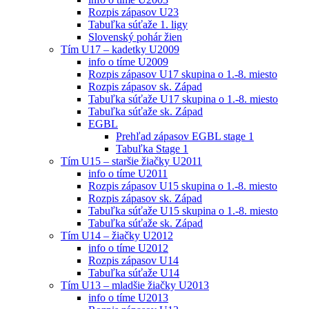
Rozpis zápasov U23
Tabuľka súťaže 1. ligy
Slovenský pohár žien
Tím U17 – kadetky U2009
info o tíme U2009
Rozpis zápasov U17 skupina o 1.-8. miesto
Rozpis zápasov sk. Západ
Tabuľka súťaže U17 skupina o 1.-8. miesto
Tabuľka súťaže sk. Západ
EGBL
Prehľad zápasov EGBL stage 1
Tabuľka Stage 1
Tím U15 – staršie žiačky U2011
info o tíme U2011
Rozpis zápasov U15 skupina o 1.-8. miesto
Rozpis zápasov sk. Západ
Tabuľka súťaže U15 skupina o 1.-8. miesto
Tabuľka súťaže sk. Západ
Tím U14 – žiačky U2012
info o tíme U2012
Rozpis zápasov U14
Tabuľka súťaže U14
Tím U13 – mladšie žiačky U2013
info o tíme U2013