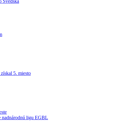
do Švédska
am
ískal 5. miesto
este
je nadnárodnú ligu EGBL