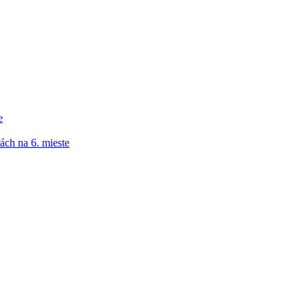
e
ách na 6. mieste