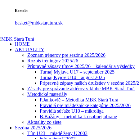
Kontakt
basket@mbkstaratura.sk
HOME
AKTUALITY
Zoznam trénerov pre sezónu 2025/2026
Rozpis tréningov 2025/26
Prípravné zápasy tímov 2025/26 – kalendár a výsledky
Turnaj Myjava U17 – september 2025
Turnaj Kyjov U14 – august 2025
Prípravné zápasy našich družstiev v sezóne 2025/
Zásady pre správanie aktérov v klube MBK Stará Turá
Metodické materiály
P.Jankovič – Metodika MBK Stará Turá
Pravidlá pre mládežnícke kategórie 2025/2026
Pravidlá súťaže U10 – mikroliga
B.Bažány – metodika k osobnej obrane
Aktuality zo siete
Sezóna 2025/2026
Tím U23 – mladé ženy U2003
info o tíme U2003