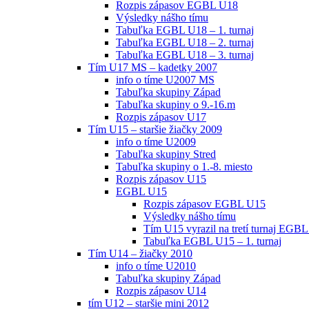
Rozpis zápasov EGBL U18
Výsledky nášho tímu
Tabuľka EGBL U18 – 1. turnaj
Tabuľka EGBL U18 – 2. turnaj
Tabuľka EGBL U18 – 3. turnaj
Tím U17 MS – kadetky 2007
info o tíme U2007 MS
Tabuľka skupiny Západ
Tabuľka skupiny o 9.-16.m
Rozpis zápasov U17
Tím U15 – staršie žiačky 2009
info o tíme U2009
Tabuľka skupiny Stred
Tabuľka skupiny o 1.-8. miesto
Rozpis zápasov U15
EGBL U15
Rozpis zápasov EGBL U15
Výsledky nášho tímu
Tím U15 vyrazil na tretí turnaj EGBL
Tabuľka EGBL U15 – 1. turnaj
Tím U14 – žiačky 2010
info o tíme U2010
Tabuľka skupiny Západ
Rozpis zápasov U14
tím U12 – staršie mini 2012