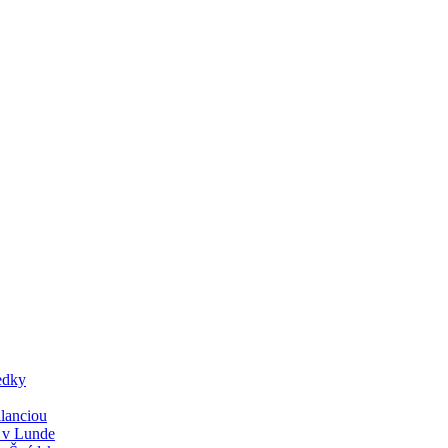
edky
lanciou
y v Lunde