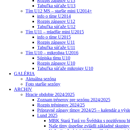
Rozpis zápasov U13
Tabuľka súťaže U13
Tím U12 MS – staršie mini U2014+
info o tíme U2014
Rozpis zápasov U12
Tabuľka súťaže U12
Tím U11 – mladšie mini U2015
info o tíme U2015
Rozpis zápasov U11
Tabuľka súťaže U11
Tím U10 – mikroliga U2016
Súpiska tímu U10
Rozpis zápasov U10
Tabuľka súťaže mikroigy U10
GALÉRIA
Aktuálna sezóna
Foto staršie sezóny
ARCHIV
Hracie obdobie 2024/2025
Zoznam trénerov pre sezónu 2024/2025
Rozpis tréningov 2024/25
Prípravné zápasy tímov 2024/25 – kalendár a výsl
Lund 2025
MBK Stará Turá vo Švédsku s pozitívnou bi
Naše tímy úspešne zvládli základné skupin