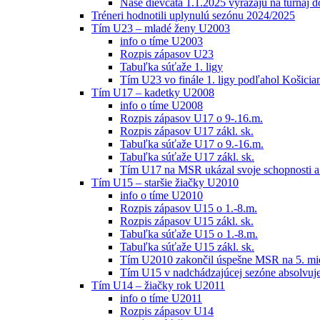
Naše dievčatá 1.1.2025 vyrážajú na turnaj 
Tréneri hodnotili uplynulú sezónu 2024/2025
Tím U23 – mladé ženy U2003
info o tíme U2003
Rozpis zápasov U23
Tabuľka súťaže 1. ligy
Tím U23 vo finále 1. ligy podľahol Košici
Tím U17 – kadetky U2008
info o tíme U2008
Rozpis zápasov U17 o 9-.16.m.
Rozpis zápasov U17 zákl. sk.
Tabuľka súťaže U17 o 9.-16.m.
Tabuľka súťaže U17 zákl. sk.
Tím U17 na MSR ukázal svoje schopnosti a z
Tím U15 – staršie žiačky U2010
info o tíme U2010
Rozpis zápasov U15 o 1.-8.m.
Rozpis zápasov U15 zákl. sk.
Tabuľka súťaže U15 o 1.-8.m.
Tabuľka súťaže U15 zákl. sk.
Tím U2010 zakončil úspešne MSR na 5. mi
Tím U15 v nadchádzajúcej sezóne absolvu
Tím U14 – žiačky rok U2011
info o tíme U2011
Rozpis zápasov U14