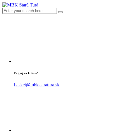
Pripoj sa k tímu!
basket@mbkstaratura.sk