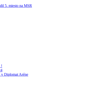
adil 5. miesto na MSR
 !
24
 v Diplomat Aréne