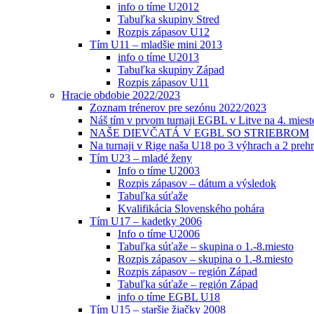
info o tíme U2012
Tabuľka skupiny Stred
Rozpis zápasov U12
Tím U11 – mladšie mini 2013
info o tíme U2013
Tabuľka skupiny Západ
Rozpis zápasov U11
Hracie obdobie 2022/2023
Zoznam trénerov pre sezónu 2022/2023
Náš tím v prvom turnaji EGBL v Litve na 4. miest
NAŠE DIEVČATÁ V EGBL SO STRIEBROM
Na turnaji v Rige naša U18 po 3 výhrach a 2 prehr
Tím U23 – mladé ženy
Info o tíme U2003
Rozpis zápasov – dátum a výsledok
Tabuľka súťaže
Kvalifikácia Slovenského pohára
Tím U17 – kadetky 2006
Info o tíme U2006
Tabuľka súťaže – skupina o 1.-8.miesto
Rozpis zápasov – skupina o 1.-8.miesto
Rozpis zápasov – región Západ
Tabuľka súťaže – región Západ
info o tíme EGBL U18
Tím U15 – staršie žiačky 2008