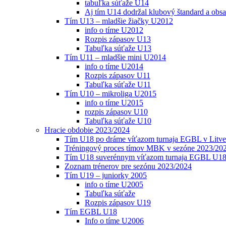
tabuľka súťaže U14
Aj tím U14 dodržal klubový štandard a obs
Tím U13 – mladšie žiačky U2012
info o tíme U2012
Rozpis zápasov U13
Tabuľka súťaže U13
Tím U11 – mladšie mini U2014
info o tíme U2014
Rozpis zápasov U11
Tabuľka súťaže U11
Tím U10 – mikroliga U2015
info o tíme U2015
rozpis zápasov U10
Tabuľka súťaže U10
Hracie obdobie 2023/2024
Tím U18 po dráme víťazom turnaja EGBL v Litve
Tréningový proces tímov MBK v sezóne 2023/20
Tím U18 suverénnym víťazom turnaja EGBL U18
Zoznam trénerov pre sezónu 2023/2024
Tím U19 – juniorky 2005
info o tíme U2005
Tabuľka súťaže
Rozpis zápasov U19
Tím EGBL U18
Info o tíme U2006