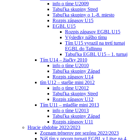
info o tíme U2009
Tabuľka skupiny Stred
Tabuľka skupiny o 1.-8. miesto
Rozpis zápasov U15
EGBL U15
Rozpis zápasov EGBL U15
Výsledky nášho tímu
Tím U15 vyrazil na tretí turnaj
EGBL do Tallinnu
Tabuľka EGBL U15 – 1. turnaj
Tím U14 – žiačky 2010
info o tíme U2010
Tabuľka skupiny Západ
Rozpis zápasov U14
tím U12 – staršie mini 2012
info o tíme U2012
Tabuľka skupiny Stred
Rozpis zápasov U12
Tím U11 – mladšie mini 2013
info o tíme U2013
Tabuľka skupiny Západ
Rozpis zápasov U11
Hracie obdobie 2022/2023
Zoznam trénerov pre sezónu 2022/2023
Náš tím v prvom turnaji EGBL v Litve na 4.