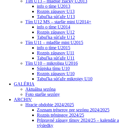
Tím U13 – mladšie žiačky U2013
info o tíme U2013
Rozpis zápasov U13
Tabuľka súťaže U13
Tím U12 MS – staršie mini U2014+
info o tíme U2014
Rozpis zápasov U12
Tabuľka súťaže U12
Tím U11 – mladšie mini U2015
info o tíme U2015
Rozpis zápasov U11
Tabuľka súťaže U11
Tím U10 – mikroliga U2016
Súpiska tímu U10
Rozpis zápasov U10
Tabuľka súťaže mikroigy U10
GALÉRIA
Aktuálna sezóna
Foto staršie sezóny
ARCHIV
Hracie obdobie 2024/2025
Zoznam trénerov pre sezónu 2024/2025
Rozpis tréningov 2024/25
Prípravné zápasy tímov 2024/25 – kalendár a
výsledky