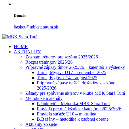
Kontakt
basket@mbkstaratura.sk
HOME
AKTUALITY
Zoznam trénerov pre sezónu 2025/2026
Rozpis tréningov 2025/26
Prípravné zápasy tímov 2025/26 – kalendár a výsledky
Turnaj Myjava U17 – september 2025
Turnaj Kyjov U14 – august 2025
Prípravné zápasy našich družstiev v sezóne
2025/2026
Zásady pre správanie aktérov v klube MBK Stará Turá
Metodické materiály
P.Jankovič – Metodika MBK Stará Turá
Pravidlá pre mládežnícke kategórie 2025/2026
Pravidlá súťaže U10 – mikroliga
B.Bažány – metodika k osobnej obrane
Aktuality zo siete