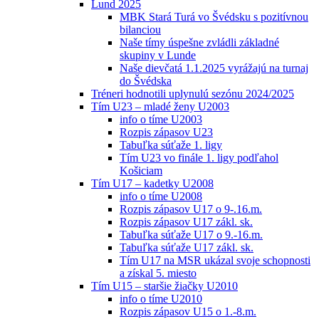
Lund 2025
MBK Stará Turá vo Švédsku s pozitívnou
bilanciou
Naše tímy úspešne zvládli základné
skupiny v Lunde
Naše dievčatá 1.1.2025 vyrážajú na turnaj
do Švédska
Tréneri hodnotili uplynulú sezónu 2024/2025
Tím U23 – mladé ženy U2003
info o tíme U2003
Rozpis zápasov U23
Tabuľka súťaže 1. ligy
Tím U23 vo finále 1. ligy podľahol
Košiciam
Tím U17 – kadetky U2008
info o tíme U2008
Rozpis zápasov U17 o 9-.16.m.
Rozpis zápasov U17 zákl. sk.
Tabuľka súťaže U17 o 9.-16.m.
Tabuľka súťaže U17 zákl. sk.
Tím U17 na MSR ukázal svoje schopnosti
a získal 5. miesto
Tím U15 – staršie žiačky U2010
info o tíme U2010
Rozpis zápasov U15 o 1.-8.m.