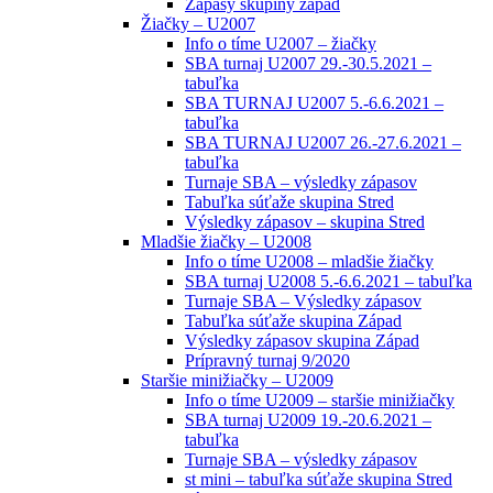
Zápasy skupiny západ
Žiačky – U2007
Info o tíme U2007 – žiačky
SBA turnaj U2007 29.-30.5.2021 –
tabuľka
SBA TURNAJ U2007 5.-6.6.2021 –
tabuľka
SBA TURNAJ U2007 26.-27.6.2021 –
tabuľka
Turnaje SBA – výsledky zápasov
Tabuľka súťaže skupina Stred
Výsledky zápasov – skupina Stred
Mladšie žiačky – U2008
Info o tíme U2008 – mladšie žiačky
SBA turnaj U2008 5.-6.6.2021 – tabuľka
Turnaje SBA – Výsledky zápasov
Tabuľka súťaže skupina Západ
Výsledky zápasov skupina Západ
Prípravný turnaj 9/2020
Staršie minižiačky – U2009
Info o tíme U2009 – staršie minižiačky
SBA turnaj U2009 19.-20.6.2021 –
tabuľka
Turnaje SBA – výsledky zápasov
st mini – tabuľka súťaže skupina Stred