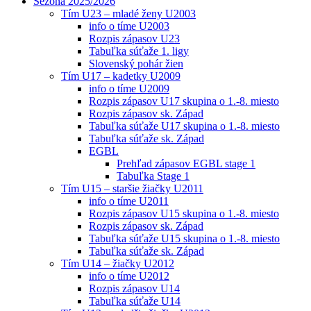
Sezóna 2025/2026
Tím U23 – mladé ženy U2003
info o tíme U2003
Rozpis zápasov U23
Tabuľka súťaže 1. ligy
Slovenský pohár žien
Tím U17 – kadetky U2009
info o tíme U2009
Rozpis zápasov U17 skupina o 1.-8. miesto
Rozpis zápasov sk. Západ
Tabuľka súťaže U17 skupina o 1.-8. miesto
Tabuľka súťaže sk. Západ
EGBL
Prehľad zápasov EGBL stage 1
Tabuľka Stage 1
Tím U15 – staršie žiačky U2011
info o tíme U2011
Rozpis zápasov U15 skupina o 1.-8. miesto
Rozpis zápasov sk. Západ
Tabuľka súťaže U15 skupina o 1.-8. miesto
Tabuľka súťaže sk. Západ
Tím U14 – žiačky U2012
info o tíme U2012
Rozpis zápasov U14
Tabuľka súťaže U14