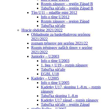
Rozpis zápasov – región Západ B
Tabuľka súťaže – región Západ B
Tím U11 – mladšie mini 2012
Info o tíme U2012
Rozpis zápasov – region Západ
Tabuľka súťaže
Hracie obdobie 2021/2022
Ohliadnutie za basketbalovou sezónou
2021/2022
zoznam trénerov pre sezónu 2021/22
Rozpis tréningov naších tímov v sezóne
2021/2022
Juniorky – U2003
Info o tíme U2003
1. liga + U19 – rozpis zápasov
Tabuľka súťaže
EGBL U18
Kadetky – U2005
Info o tíme U2005
Kadetky U17, skupina 1.-8.m. – rozpis
zápasov
Tabuľka skupina 1.-8.m
Kadetky U17 západ – rozpis zápasov
Tabuľka súťaže – región Západ
staršie žiačky – U2007