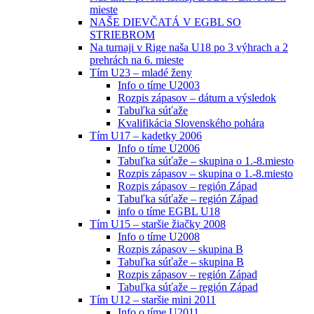
mieste
NAŠE DIEVČATÁ V EGBL SO
STRIEBROM
Na turnaji v Rige naša U18 po 3 výhrach a 2
prehrách na 6. mieste
Tím U23 – mladé ženy
Info o tíme U2003
Rozpis zápasov – dátum a výsledok
Tabuľka súťaže
Kvalifikácia Slovenského pohára
Tím U17 – kadetky 2006
Info o tíme U2006
Tabuľka súťaže – skupina o 1.-8.miesto
Rozpis zápasov – skupina o 1.-8.miesto
Rozpis zápasov – región Západ
Tabuľka súťaže – región Západ
info o tíme EGBL U18
Tím U15 – staršie žiačky 2008
Info o tíme U2008
Rozpis zápasov – skupina B
Tabuľka súťaže – skupina B
Rozpis zápasov – región Západ
Tabuľka súťaže – región Západ
Tím U12 – staršie mini 2011
Info o tíme U2011