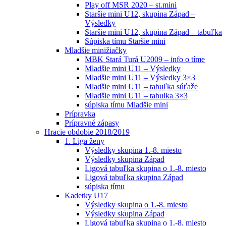
Play off MSR 2020 – st.mini
Staršie mini U12, skupina Západ –
Výsledky
Staršie mini U12, skupina Západ – tabuľka
Súpiska tímu Staršie mini
Mladšie minižiačky
MBK Stará Turá U2009 – info o tíme
Mladšie mini U11 – Výsledky
Mladšie mini U11 – Výsledky 3×3
Mladšie mini U11 – tabuľka súťaže
Mladšie mini U11 – tabulka 3×3
súpiska tímu Mladšie mini
Prípravka
Prípravné zápasy
Hracie obdobie 2018/2019
1. Liga ženy
Výsledky skupina 1.-8. miesto
Výsledky skupina Západ
Ligová tabuľka skupina o 1.-8. miesto
Ligová tabuľka skupina Západ
súpiska tímu
Kadetky U17
Výsledky skupina o 1.-8. miesto
Výsledky skupina Západ
Ligová tabuľka skupina o 1.-8. miesto