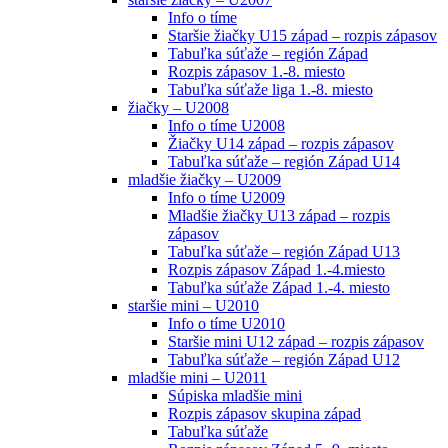
Info o tíme
Staršie žiačky U15 západ – rozpis zápasov
Tabuľka súťaže – región Západ
Rozpis zápasov 1.-8. miesto
Tabuľka súťaže liga 1.-8. miesto
žiačky – U2008
Info o tíme U2008
Žiačky U14 západ – rozpis zápasov
Tabuľka súťaže – región Západ U14
mladšie žiačky – U2009
Info o tíme U2009
Mladšie žiačky U13 západ – rozpis
zápasov
Tabuľka súťaže – región Západ U13
Rozpis zápasov Západ 1.-4.miesto
Tabuľka súťaže Západ 1.-4. miesto
staršie mini – U2010
Info o tíme U2010
Staršie mini U12 západ – rozpis zápasov
Tabuľka súťaže – región Západ U12
mladšie mini – U2011
Súpiska mladšie mini
Rozpis zápasov skupina západ
Tabuľka súťaže