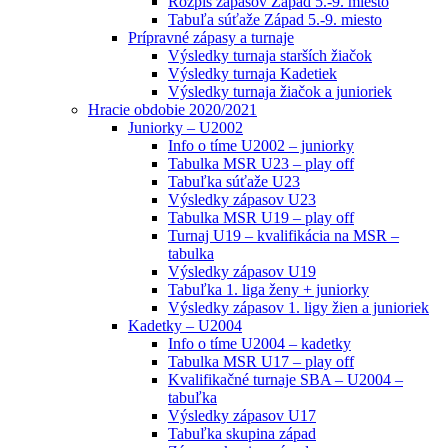
Rozpis zápasov Západ 5.-9. miesto
Tabuľa súťaže Západ 5.-9. miesto
Prípravné zápasy a turnaje
Výsledky turnaja starších žiačok
Výsledky turnaja Kadetiek
Výsledky turnaja žiačok a junioriek
Hracie obdobie 2020/2021
Juniorky – U2002
Info o tíme U2002 – juniorky
Tabulka MSR U23 – play off
Tabuľka súťaže U23
Výsledky zápasov U23
Tabulka MSR U19 – play off
Turnaj U19 – kvalifikácia na MSR –
tabulka
Výsledky zápasov U19
Tabuľka 1. liga ženy + juniorky
Výsledky zápasov 1. ligy žien a junioriek
Kadetky – U2004
Info o tíme U2004 – kadetky
Tabulka MSR U17 – play off
Kvalifikačné turnaje SBA – U2004 –
tabuľka
Výsledky zápasov U17
Tabuľka skupina západ