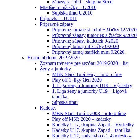
zápasy st. mini – skupina Stred
Mladšie minižiačky – U2010
Súpiska tímu U2010
Prípravka – U2011
Prípravné zápasy
Prípravné turnaje st. mini + žiačky 12/2020
Prípravné zápasy junioriek a žiačok 9/2020
Prípravné zápasy kadetiek 9/2020
Prípravný turnaj ml žiačky 9/2020
Prípravný turnaj starších mini 9/2020
Hracie obdobie 2019/2020
Zoznam trénerov pre sezónu 2019/2020 – list
Ženy a juniorky
MBK Stará Turá ženy – info o tíme
Play off 1. ligy žien 2020
1. Liga ženy a Juniorky U19 – Výsledky
1. Liga ženy a juniorky U19 – Ligová
tabuľka
Súpiska tímu
Kadetky
MBK Stará Turá U2003 – info o tíme
Play off MSR 2020 – kadetky
Kadetky U17, skupina Západ – Výsledky
Kadetky U17, skupina Západ – tabuľka
Kadetky U17, nadstavba o 1.-8.miesto –