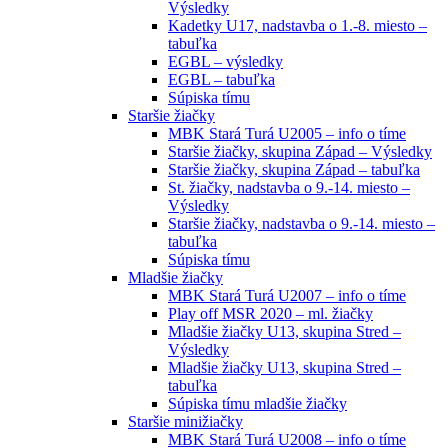
Výsledky
Kadetky U17, nadstavba o 1.-8. miesto –
tabuľka
EGBL – výsledky
EGBL – tabuľka
Súpiska tímu
Staršie žiačky
MBK Stará Turá U2005 – info o tíme
Staršie žiačky, skupina Západ – Výsledky
Staršie žiačky, skupina Západ – tabuľka
St. žiačky, nadstavba o 9.-14. miesto –
Výsledky
Staršie žiačky, nadstavba o 9.-14. miesto –
tabuľka
Súpiska tímu
Mladšie žiačky
MBK Stará Turá U2007 – info o tíme
Play off MSR 2020 – ml. žiačky
Mladšie žiačky U13, skupina Stred –
Výsledky
Mladšie žiačky U13, skupina Stred –
tabuľka
Súpiska tímu mladšie žiačky
Staršie minižiačky
MBK Stará Turá U2008 – info o tíme