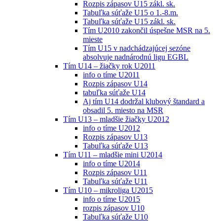
Rozpis zápasov U15 zákl. sk.
Tabuľka súťaže U15 o 1.-8.m.
Tabuľka súťaže U15 zákl. sk.
Tím U2010 zakončil úspešne MSR na 5.
mieste
Tím U15 v nadchádzajúcej sezóne
absolvuje nadnárodnú ligu EGBL
Tím U14 – žiačky rok U2011
info o tíme U2011
Rozpis zápasov U14
tabuľka súťaže U14
Aj tím U14 dodržal klubový štandard a
obsadil 5. miesto na MSR
Tím U13 – mladšie žiačky U2012
info o tíme U2012
Rozpis zápasov U13
Tabuľka súťaže U13
Tím U11 – mladšie mini U2014
info o tíme U2014
Rozpis zápasov U11
Tabuľka súťaže U11
Tím U10 – mikroliga U2015
info o tíme U2015
rozpis zápasov U10
Tabuľka súťaže U10