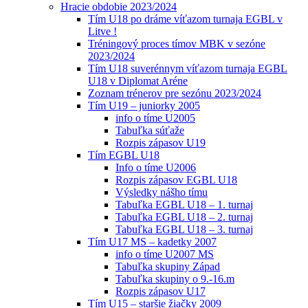
Hracie obdobie 2023/2024
Tím U18 po dráme víťazom turnaja EGBL v
Litve !
Tréningový proces tímov MBK v sezóne
2023/2024
Tím U18 suverénnym víťazom turnaja EGBL
U18 v Diplomat Aréne
Zoznam trénerov pre sezónu 2023/2024
Tím U19 – juniorky 2005
info o tíme U2005
Tabuľka súťaže
Rozpis zápasov U19
Tím EGBL U18
Info o tíme U2006
Rozpis zápasov EGBL U18
Výsledky nášho tímu
Tabuľka EGBL U18 – 1. turnaj
Tabuľka EGBL U18 – 2. turnaj
Tabuľka EGBL U18 – 3. turnaj
Tím U17 MS – kadetky 2007
info o tíme U2007 MS
Tabuľka skupiny Západ
Tabuľka skupiny o 9.-16.m
Rozpis zápasov U17
Tím U15 – staršie žiačky 2009