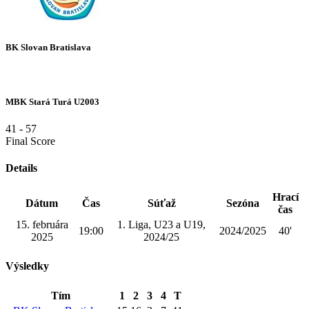
BK Slovan Bratislava
MBK Stará Turá U2003
41
-
57
Final Score
Details
Hrací
Dátum
Čas
Súťaž
Sezóna
čas
15. februára
1. Liga, U23 a U19,
19:00
2024/2025
40'
2025
2024/25
Výsledky
Tím
1
2
3
4
T