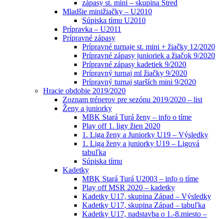
zápasy st. mini – skupina Stred
Mladšie minižiačky – U2010
Súpiska tímu U2010
Prípravka – U2011
Prípravné zápasy
Prípravné turnaje st. mini + žiačky 12/2020
Prípravné zápasy junioriek a žiačok 9/2020
Prípravné zápasy kadetiek 9/2020
Prípravný turnaj ml žiačky 9/2020
Prípravný turnaj starších mini 9/2020
Hracie obdobie 2019/2020
Zoznam trénerov pre sezónu 2019/2020 – list
Ženy a juniorky
MBK Stará Turá ženy – info o tíme
Play off 1. ligy žien 2020
1. Liga ženy a Juniorky U19 – Výsledky
1. Liga ženy a juniorky U19 – Ligová
tabuľka
Súpiska tímu
Kadetky
MBK Stará Turá U2003 – info o tíme
Play off MSR 2020 – kadetky
Kadetky U17, skupina Západ – Výsledky
Kadetky U17, skupina Západ – tabuľka
Kadetky U17, nadstavba o 1.-8.miesto –