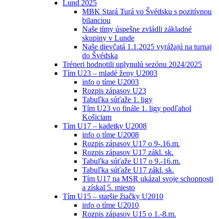
Lund 2025
MBK Stará Turá vo Švédsku s pozitívnou
bilanciou
Naše tímy úspešne zvládli základné
skupiny v Lunde
Naše dievčatá 1.1.2025 vyrážajú na turnaj
do Švédska
Tréneri hodnotili uplynulú sezónu 2024/2025
Tím U23 – mladé ženy U2003
info o tíme U2003
Rozpis zápasov U23
Tabuľka súťaže 1. ligy
Tím U23 vo finále 1. ligy podľahol
Košiciam
Tím U17 – kadetky U2008
info o tíme U2008
Rozpis zápasov U17 o 9-.16.m.
Rozpis zápasov U17 zákl. sk.
Tabuľka súťaže U17 o 9.-16.m.
Tabuľka súťaže U17 zákl. sk.
Tím U17 na MSR ukázal svoje schopnosti
a získal 5. miesto
Tím U15 – staršie žiačky U2010
info o tíme U2010
Rozpis zápasov U15 o 1.-8.m.