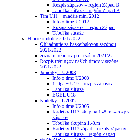
Rozpis zápasov – región Západ B
Tabuľka súťaže – región Západ B
Tím U11 – mladšie mini 2012
Info o tíme U2012
Rozpis zápasov – region Západ
Tabuľka súťaže
Hracie obdobie 2021/2022
Ohliadnutie za basketbalovou sezónou
2021/2022
zoznam trénerov pre sezónu 2021/22
Rozpis tréningov naších tímov v sezóne
2021/2022
Juniorky – U2003
Info o tíme U2003
1. liga + U19 – rozpis zápasov
Tabuľka súťaže
EGBL U18
Kadetky – U2005
Info o tíme U2005
Kadetky U17, skupina 1.-8.m. – rozpis
zápasov
Tabuľka skupina 1.-8.m
Kadetky U17 západ – rozpis zápasov
Tabuľka súťaže – región Západ
staršie žiačky – U2007