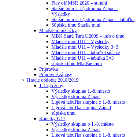
Play off MSR 2020 – st.mini
Staršie mini U12, skupina Západ –
Výsledky
Staršie mini U12, skupina Západ – tabuľka
Súpiska tímu Staršie mini
Mladšie minižiačky
MBK Stará Turá U2009 – info o tíme
Mladšie mini U11 – Výsledky
Mladšie mini U11 – Výsledky 3×3
Mladšie mini U11 – tabuľka súťaže
Mladšie mini U11 – tabulka 3×3
súpiska tímu Mladšie mini
Prípravka
Prípravné zápasy
Hracie obdobie 2018/2019
1. Liga ženy
Výsledky skupina 1.-8. miesto
Výsledky skupina Západ
Ligová tabuľka skupina o 1.-8. miesto
Ligová tabuľka skupina Západ
súpiska tímu
Kadetky U17
Výsledky skupina o 1.-8. miesto
Výsledky skupina Západ
Ligová tabuľka skupina o 1.-8. miesto