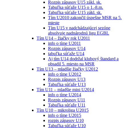
Rozpis zápasov U15 zákl. sk.
Tabuľka súťaže U15 o 1.-8.m.
Tabuľka súťaže U15 zákl. sk.
Tím U2010 zakončil úspešne MSR na 5.
mieste
Tím U15 v nadchádzajúcej sezóne
absolvuje nadnárodnú ligu EGBL
Tím U14 – žiačky rok U2011
info o tíme U2011
Rozpis zápasov U14
tabuľka súťaže U14
Aj tím U14 dodržal klubový štandard a
obsadil 5. miesto na MSR
Tím U13 – mladšie žiačky U2012
info o tíme U2012
Rozpis zápasov U13
Tabuľka súťaže U13
Tím U11 – mladšie mini U2014
info o tíme U2014
Rozpis zápasov U11
Tabuľka súťaže U11
Tím U10 – mikroliga U2015
info o tíme U2015
rozpis zápasov U10
Tabuľka súťaže U10