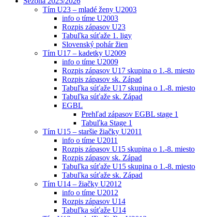
Sezóna 2025/2026
Tím U23 – mladé ženy U2003
info o tíme U2003
Rozpis zápasov U23
Tabuľka súťaže 1. ligy
Slovenský pohár žien
Tím U17 – kadetky U2009
info o tíme U2009
Rozpis zápasov U17 skupina o 1.-8. miesto
Rozpis zápasov sk. Západ
Tabuľka súťaže U17 skupina o 1.-8. miesto
Tabuľka súťaže sk. Západ
EGBL
Prehľad zápasov EGBL stage 1
Tabuľka Stage 1
Tím U15 – staršie žiačky U2011
info o tíme U2011
Rozpis zápasov U15 skupina o 1.-8. miesto
Rozpis zápasov sk. Západ
Tabuľka súťaže U15 skupina o 1.-8. miesto
Tabuľka súťaže sk. Západ
Tím U14 – žiačky U2012
info o tíme U2012
Rozpis zápasov U14
Tabuľka súťaže U14