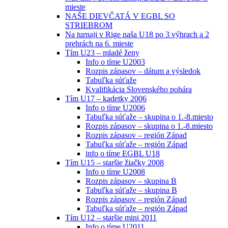
mieste
NAŠE DIEVČATÁ V EGBL SO
STRIEBROM
Na turnaji v Rige naša U18 po 3 výhrach a 2
prehrách na 6. mieste
Tím U23 – mladé ženy
Info o tíme U2003
Rozpis zápasov – dátum a výsledok
Tabuľka súťaže
Kvalifikácia Slovenského pohára
Tím U17 – kadetky 2006
Info o tíme U2006
Tabuľka súťaže – skupina o 1.-8.miesto
Rozpis zápasov – skupina o 1.-8.miesto
Rozpis zápasov – región Západ
Tabuľka súťaže – región Západ
info o tíme EGBL U18
Tím U15 – staršie žiačky 2008
Info o tíme U2008
Rozpis zápasov – skupina B
Tabuľka súťaže – skupina B
Rozpis zápasov – región Západ
Tabuľka súťaže – región Západ
Tím U12 – staršie mini 2011
Info o tíme U2011