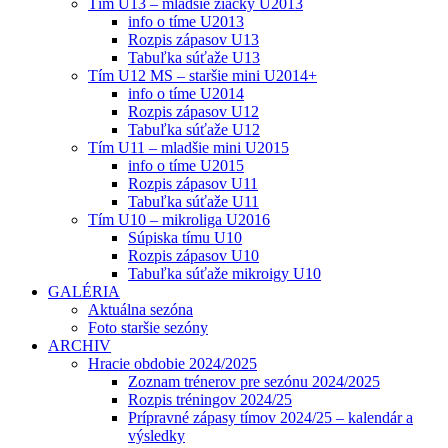
Tím U13 – mladšie žiačky U2013
info o tíme U2013
Rozpis zápasov U13
Tabuľka súťaže U13
Tím U12 MS – staršie mini U2014+
info o tíme U2014
Rozpis zápasov U12
Tabuľka súťaže U12
Tím U11 – mladšie mini U2015
info o tíme U2015
Rozpis zápasov U11
Tabuľka súťaže U11
Tím U10 – mikroliga U2016
Súpiska tímu U10
Rozpis zápasov U10
Tabuľka súťaže mikroigy U10
GALÉRIA
Aktuálna sezóna
Foto staršie sezóny
ARCHIV
Hracie obdobie 2024/2025
Zoznam trénerov pre sezónu 2024/2025
Rozpis tréningov 2024/25
Prípravné zápasy tímov 2024/25 – kalendár a
výsledky