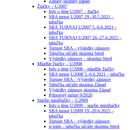
Zápasy skupiny západ
Žiačky – U2007
Info o tíme U2007 – žiačky
SBA turnaj U2007 29.-30.5.2021 –
tabuľka
SBA TURNAJ U2007 5.-6.6.2021 –
tabuľka
SBA TURNAJ U2007 26.-27.6.2021 –
tabuľka
Turnaje SBA – výsledky zápasov
Tabuľka súťaže skupina Stred
Výsledky zápasov – skupina Stred
Mladšie žiačky – U2008
Info o tíme U2008 – mladšie žiačky
SBA turnaj U2008 5.-6.6.2021 – tabuľka
Turnaje SBA – Výsledky zápasov
Tabuľka súťaže skupina Západ
Výsledky zápasov skupina Západ
Prípravný turnaj 9/2020
Staršie minižiačky – U2009
Info o tíme U2009 – staršie minižiačky
SBA turnaj U2009 19.-20.6.2021 –
tabuľka
Turnaje SBA – výsledky zápasov
st mini – tabuľka súťaže skupina Stred