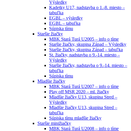
Výsledky
Kadetky U17, nadstavba o 1.-8. miesto –
tabuľka
EGBL – výsledky
EGBL – tabuľka
Súpiska tímu
Staršie žiačky
MBK Stará Turá U2005 – info o tíme
Staršie žiačky, skupina Západ – Výsledky
Staršie žiačky, skupina Západ – tabuľka
St. žiačky, nadstavba o 9.-14. miesto –
Výsledky
Staršie žiačky, nadstavba o 9.-14. miesto –
tabuľka
Súpiska tímu
Mladšie žiačky
MBK Stará Turá U2007 – info o tíme
Play off MSR 2020 – ml. žiačky
Mladšie žiačky U13, skupina Stred –
Výsledky
Mladšie žiačky U13, skupina Stred –
tabuľka
Súpiska tímu mladšie žiačky
Staršie minižiačky
MBK Stará Turá U2008 – info o tíme