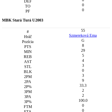
0
0
MBK Stará Turá U2003
55
Szmereková Ema
G
8
29
5
4
3
0
3
9
33.3
2
2
100.0
0
0