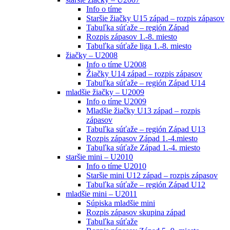
Info o tíme
Staršie žiačky U15 západ – rozpis zápasov
Tabuľka súťaže – región Západ
Rozpis zápasov 1.-8. miesto
Tabuľka súťaže liga 1.-8. miesto
žiačky – U2008
Info o tíme U2008
Žiačky U14 západ – rozpis zápasov
Tabuľka súťaže – región Západ U14
mladšie žiačky – U2009
Info o tíme U2009
Mladšie žiačky U13 západ – rozpis
zápasov
Tabuľka súťaže – región Západ U13
Rozpis zápasov Západ 1.-4.miesto
Tabuľka súťaže Západ 1.-4. miesto
staršie mini – U2010
Info o tíme U2010
Staršie mini U12 západ – rozpis zápasov
Tabuľka súťaže – región Západ U12
mladšie mini – U2011
Súpiska mladšie mini
Rozpis zápasov skupina západ
Tabuľka súťaže