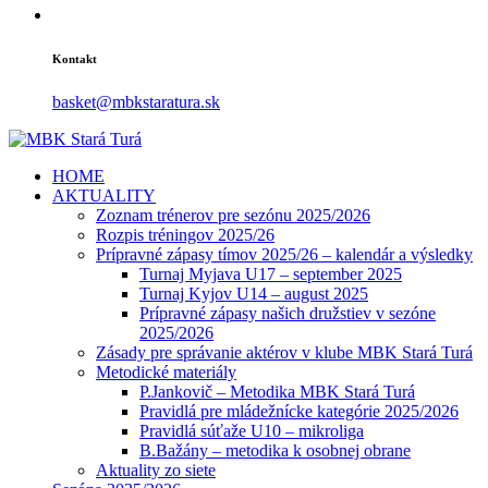
Kontakt
basket@mbkstaratura.sk
HOME
AKTUALITY
Zoznam trénerov pre sezónu 2025/2026
Rozpis tréningov 2025/26
Prípravné zápasy tímov 2025/26 – kalendár a výsledky
Turnaj Myjava U17 – september 2025
Turnaj Kyjov U14 – august 2025
Prípravné zápasy našich družstiev v sezóne
2025/2026
Zásady pre správanie aktérov v klube MBK Stará Turá
Metodické materiály
P.Jankovič – Metodika MBK Stará Turá
Pravidlá pre mládežnícke kategórie 2025/2026
Pravidlá súťaže U10 – mikroliga
B.Bažány – metodika k osobnej obrane
Aktuality zo siete