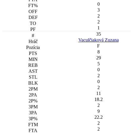
0
3
2
2
1
35
Vaculčiaková Zuzana
F
8
29
5
0
2
0
2
11
18.2
2
9
22.2
2
2