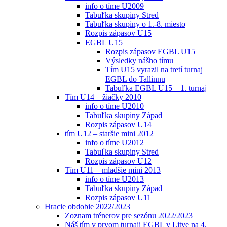
info o tíme U2009
Tabuľka skupiny Stred
Tabuľka skupiny o 1.-8. miesto
Rozpis zápasov U15
EGBL U15
Rozpis zápasov EGBL U15
Výsledky nášho tímu
Tím U15 vyrazil na tretí turnaj
EGBL do Tallinnu
Tabuľka EGBL U15 – 1. turnaj
Tím U14 – žiačky 2010
info o tíme U2010
Tabuľka skupiny Západ
Rozpis zápasov U14
tím U12 – staršie mini 2012
info o tíme U2012
Tabuľka skupiny Stred
Rozpis zápasov U12
Tím U11 – mladšie mini 2013
info o tíme U2013
Tabuľka skupiny Západ
Rozpis zápasov U11
Hracie obdobie 2022/2023
Zoznam trénerov pre sezónu 2022/2023
Náš tím v prvom turnaji EGBL v Litve na 4.