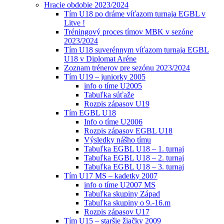
Hracie obdobie 2023/2024
Tím U18 po dráme víťazom turnaja EGBL v
Litve !
Tréningový proces tímov MBK v sezóne
2023/2024
Tím U18 suverénnym víťazom turnaja EGBL
U18 v Diplomat Aréne
Zoznam trénerov pre sezónu 2023/2024
Tím U19 – juniorky 2005
info o tíme U2005
Tabuľka súťaže
Rozpis zápasov U19
Tím EGBL U18
Info o tíme U2006
Rozpis zápasov EGBL U18
Výsledky nášho tímu
Tabuľka EGBL U18 – 1. turnaj
Tabuľka EGBL U18 – 2. turnaj
Tabuľka EGBL U18 – 3. turnaj
Tím U17 MS – kadetky 2007
info o tíme U2007 MS
Tabuľka skupiny Západ
Tabuľka skupiny o 9.-16.m
Rozpis zápasov U17
Tím U15 – staršie žiačky 2009