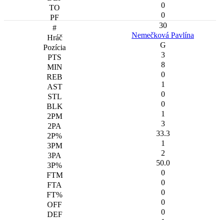
0
0
30
Nemečková Pavlína
G
3
8
0
1
0
0
1
3
33.3
1
2
50.0
0
0
0
0
0