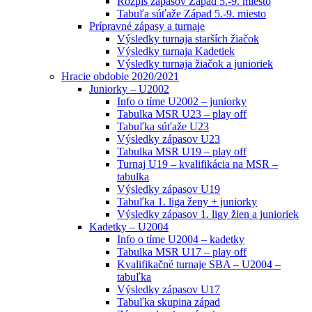
Rozpis zápasov Západ 5.-9. miesto
Tabuľa súťaže Západ 5.-9. miesto
Prípravné zápasy a turnaje
Výsledky turnaja starších žiačok
Výsledky turnaja Kadetiek
Výsledky turnaja žiačok a junioriek
Hracie obdobie 2020/2021
Juniorky – U2002
Info o tíme U2002 – juniorky
Tabulka MSR U23 – play off
Tabuľka súťaže U23
Výsledky zápasov U23
Tabulka MSR U19 – play off
Turnaj U19 – kvalifikácia na MSR –
tabulka
Výsledky zápasov U19
Tabuľka 1. liga ženy + juniorky
Výsledky zápasov 1. ligy žien a junioriek
Kadetky – U2004
Info o tíme U2004 – kadetky
Tabulka MSR U17 – play off
Kvalifikačné turnaje SBA – U2004 –
tabuľka
Výsledky zápasov U17
Tabuľka skupina západ