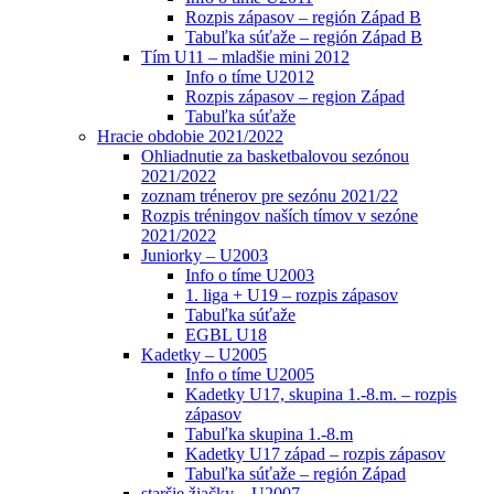
Rozpis zápasov – región Západ B
Tabuľka súťaže – región Západ B
Tím U11 – mladšie mini 2012
Info o tíme U2012
Rozpis zápasov – region Západ
Tabuľka súťaže
Hracie obdobie 2021/2022
Ohliadnutie za basketbalovou sezónou
2021/2022
zoznam trénerov pre sezónu 2021/22
Rozpis tréningov naších tímov v sezóne
2021/2022
Juniorky – U2003
Info o tíme U2003
1. liga + U19 – rozpis zápasov
Tabuľka súťaže
EGBL U18
Kadetky – U2005
Info o tíme U2005
Kadetky U17, skupina 1.-8.m. – rozpis
zápasov
Tabuľka skupina 1.-8.m
Kadetky U17 západ – rozpis zápasov
Tabuľka súťaže – región Západ
staršie žiačky – U2007