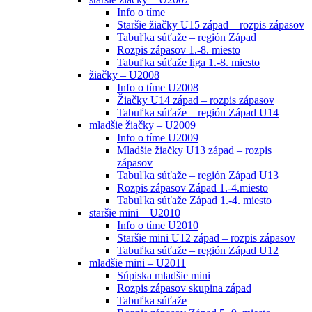
Info o tíme
Staršie žiačky U15 západ – rozpis zápasov
Tabuľka súťaže – región Západ
Rozpis zápasov 1.-8. miesto
Tabuľka súťaže liga 1.-8. miesto
žiačky – U2008
Info o tíme U2008
Žiačky U14 západ – rozpis zápasov
Tabuľka súťaže – región Západ U14
mladšie žiačky – U2009
Info o tíme U2009
Mladšie žiačky U13 západ – rozpis
zápasov
Tabuľka súťaže – región Západ U13
Rozpis zápasov Západ 1.-4.miesto
Tabuľka súťaže Západ 1.-4. miesto
staršie mini – U2010
Info o tíme U2010
Staršie mini U12 západ – rozpis zápasov
Tabuľka súťaže – región Západ U12
mladšie mini – U2011
Súpiska mladšie mini
Rozpis zápasov skupina západ
Tabuľka súťaže