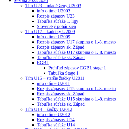
Sezóna 2025/2026
Tím U23 – mladé ženy U2003
info o tíme U2003
Rozpis zápasov U23
Tabuľka súťaže 1. ligy
Slovenský pohár žien
Tím U17 – kadetky U2009
info o tíme U2009
Rozpis zápasov U17 skupina o 1.-8. miesto
Rozpis zápasov sk. Západ
Tabuľka súťaže U17 skupina o 1.-8. miesto
Tabuľka súťaže sk. Západ
EGBL
Prehľad zápasov EGBL stage 1
Tabuľka Stage 1
Tím U15 – staršie žiačky U2011
info o tíme U2011
Rozpis zápasov U15 skupina o 1.-8. miesto
Rozpis zápasov sk. Západ
Tabuľka súťaže U15 skupina o 1.-8. miesto
Tabuľka súťaže sk. Západ
Tím U14 – žiačky U2012
info o tíme U2012
Rozpis zápasov U14
Tabuľka súťaže U14