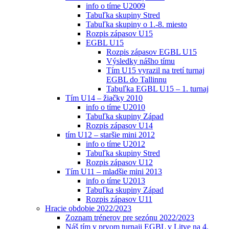
info o tíme U2009
Tabuľka skupiny Stred
Tabuľka skupiny o 1.-8. miesto
Rozpis zápasov U15
EGBL U15
Rozpis zápasov EGBL U15
Výsledky nášho tímu
Tím U15 vyrazil na tretí turnaj
EGBL do Tallinnu
Tabuľka EGBL U15 – 1. turnaj
Tím U14 – žiačky 2010
info o tíme U2010
Tabuľka skupiny Západ
Rozpis zápasov U14
tím U12 – staršie mini 2012
info o tíme U2012
Tabuľka skupiny Stred
Rozpis zápasov U12
Tím U11 – mladšie mini 2013
info o tíme U2013
Tabuľka skupiny Západ
Rozpis zápasov U11
Hracie obdobie 2022/2023
Zoznam trénerov pre sezónu 2022/2023
Náš tím v prvom turnaji EGBL v Litve na 4.