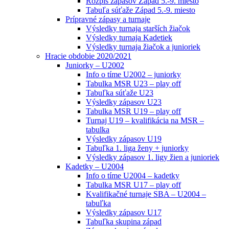
Rozpis zápasov Západ 5.-9. miesto
Tabuľa súťaže Západ 5.-9. miesto
Prípravné zápasy a turnaje
Výsledky turnaja starších žiačok
Výsledky turnaja Kadetiek
Výsledky turnaja žiačok a junioriek
Hracie obdobie 2020/2021
Juniorky – U2002
Info o tíme U2002 – juniorky
Tabulka MSR U23 – play off
Tabuľka súťaže U23
Výsledky zápasov U23
Tabulka MSR U19 – play off
Turnaj U19 – kvalifikácia na MSR –
tabulka
Výsledky zápasov U19
Tabuľka 1. liga ženy + juniorky
Výsledky zápasov 1. ligy žien a junioriek
Kadetky – U2004
Info o tíme U2004 – kadetky
Tabulka MSR U17 – play off
Kvalifikačné turnaje SBA – U2004 –
tabuľka
Výsledky zápasov U17
Tabuľka skupina západ