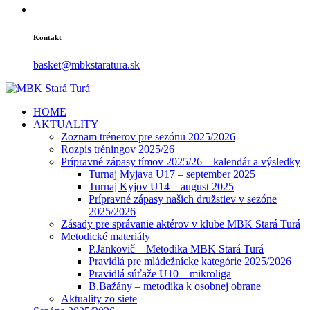
Kontakt
basket@mbkstaratura.sk
HOME
AKTUALITY
Zoznam trénerov pre sezónu 2025/2026
Rozpis tréningov 2025/26
Prípravné zápasy tímov 2025/26 – kalendár a výsledky
Turnaj Myjava U17 – september 2025
Turnaj Kyjov U14 – august 2025
Prípravné zápasy našich družstiev v sezóne
2025/2026
Zásady pre správanie aktérov v klube MBK Stará Turá
Metodické materiály
P.Jankovič – Metodika MBK Stará Turá
Pravidlá pre mládežnícke kategórie 2025/2026
Pravidlá súťaže U10 – mikroliga
B.Bažány – metodika k osobnej obrane
Aktuality zo siete