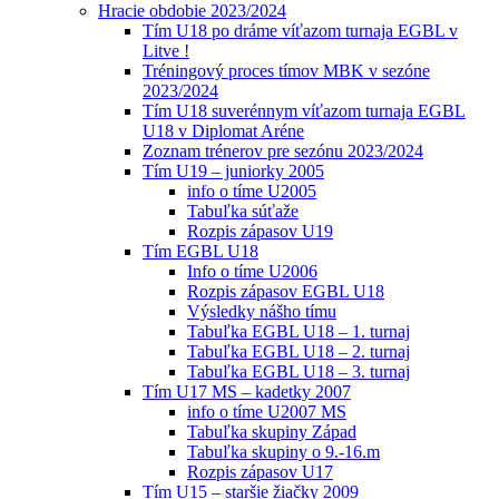
Hracie obdobie 2023/2024
Tím U18 po dráme víťazom turnaja EGBL v
Litve !
Tréningový proces tímov MBK v sezóne
2023/2024
Tím U18 suverénnym víťazom turnaja EGBL
U18 v Diplomat Aréne
Zoznam trénerov pre sezónu 2023/2024
Tím U19 – juniorky 2005
info o tíme U2005
Tabuľka súťaže
Rozpis zápasov U19
Tím EGBL U18
Info o tíme U2006
Rozpis zápasov EGBL U18
Výsledky nášho tímu
Tabuľka EGBL U18 – 1. turnaj
Tabuľka EGBL U18 – 2. turnaj
Tabuľka EGBL U18 – 3. turnaj
Tím U17 MS – kadetky 2007
info o tíme U2007 MS
Tabuľka skupiny Západ
Tabuľka skupiny o 9.-16.m
Rozpis zápasov U17
Tím U15 – staršie žiačky 2009