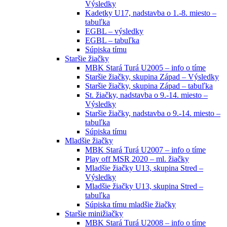
Výsledky
Kadetky U17, nadstavba o 1.-8. miesto –
tabuľka
EGBL – výsledky
EGBL – tabuľka
Súpiska tímu
Staršie žiačky
MBK Stará Turá U2005 – info o tíme
Staršie žiačky, skupina Západ – Výsledky
Staršie žiačky, skupina Západ – tabuľka
St. žiačky, nadstavba o 9.-14. miesto –
Výsledky
Staršie žiačky, nadstavba o 9.-14. miesto –
tabuľka
Súpiska tímu
Mladšie žiačky
MBK Stará Turá U2007 – info o tíme
Play off MSR 2020 – ml. žiačky
Mladšie žiačky U13, skupina Stred –
Výsledky
Mladšie žiačky U13, skupina Stred –
tabuľka
Súpiska tímu mladšie žiačky
Staršie minižiačky
MBK Stará Turá U2008 – info o tíme