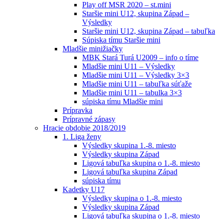
Play off MSR 2020 – st.mini
Staršie mini U12, skupina Západ –
Výsledky
Staršie mini U12, skupina Západ – tabuľka
Súpiska tímu Staršie mini
Mladšie minižiačky
MBK Stará Turá U2009 – info o tíme
Mladšie mini U11 – Výsledky
Mladšie mini U11 – Výsledky 3×3
Mladšie mini U11 – tabuľka súťaže
Mladšie mini U11 – tabulka 3×3
súpiska tímu Mladšie mini
Prípravka
Prípravné zápasy
Hracie obdobie 2018/2019
1. Liga ženy
Výsledky skupina 1.-8. miesto
Výsledky skupina Západ
Ligová tabuľka skupina o 1.-8. miesto
Ligová tabuľka skupina Západ
súpiska tímu
Kadetky U17
Výsledky skupina o 1.-8. miesto
Výsledky skupina Západ
Ligová tabuľka skupina o 1.-8. miesto