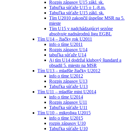
Rozpis zápasov U15 zákl. sk.
Tabuľka súťaže U15 o 1.-8.m.
Tabuľka súťaže U15 zákl. sk.
Tím U2010 zakončil úspešne MSR na 5.
mieste
Tím U15 v nadchádzajúcej sezóne
absolvuje nadnárodnú ligu EGBL
Tím U14 – žiačky rok U2011
info o tíme U2011
Rozpis zápasov U14
tabuľka súťaže U14
Aj tím U14 dodržal klubový štandard a
obsadil 5. miesto na MSR
Tím U13 – mladšie žiačky U2012
info o tíme U2012
Rozpis zápasov U13
Tabuľka súťaže U13
Tím U11 – mladšie mini U2014
info o tíme U2014
Rozpis zápasov U11
Tabuľka súťaže U11
Tím U10 – mikroliga U2015
info o tíme U2015
rozpis zápasov U10
Tabuľka súťaže U10