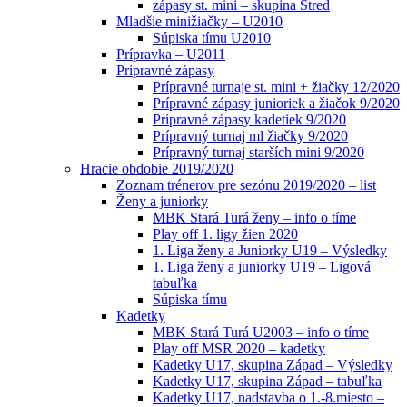
zápasy st. mini – skupina Stred
Mladšie minižiačky – U2010
Súpiska tímu U2010
Prípravka – U2011
Prípravné zápasy
Prípravné turnaje st. mini + žiačky 12/2020
Prípravné zápasy junioriek a žiačok 9/2020
Prípravné zápasy kadetiek 9/2020
Prípravný turnaj ml žiačky 9/2020
Prípravný turnaj starších mini 9/2020
Hracie obdobie 2019/2020
Zoznam trénerov pre sezónu 2019/2020 – list
Ženy a juniorky
MBK Stará Turá ženy – info o tíme
Play off 1. ligy žien 2020
1. Liga ženy a Juniorky U19 – Výsledky
1. Liga ženy a juniorky U19 – Ligová
tabuľka
Súpiska tímu
Kadetky
MBK Stará Turá U2003 – info o tíme
Play off MSR 2020 – kadetky
Kadetky U17, skupina Západ – Výsledky
Kadetky U17, skupina Západ – tabuľka
Kadetky U17, nadstavba o 1.-8.miesto –