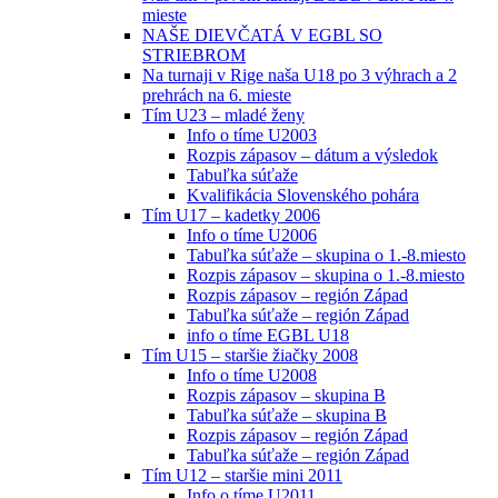
mieste
NAŠE DIEVČATÁ V EGBL SO
STRIEBROM
Na turnaji v Rige naša U18 po 3 výhrach a 2
prehrách na 6. mieste
Tím U23 – mladé ženy
Info o tíme U2003
Rozpis zápasov – dátum a výsledok
Tabuľka súťaže
Kvalifikácia Slovenského pohára
Tím U17 – kadetky 2006
Info o tíme U2006
Tabuľka súťaže – skupina o 1.-8.miesto
Rozpis zápasov – skupina o 1.-8.miesto
Rozpis zápasov – región Západ
Tabuľka súťaže – región Západ
info o tíme EGBL U18
Tím U15 – staršie žiačky 2008
Info o tíme U2008
Rozpis zápasov – skupina B
Tabuľka súťaže – skupina B
Rozpis zápasov – región Západ
Tabuľka súťaže – región Západ
Tím U12 – staršie mini 2011
Info o tíme U2011