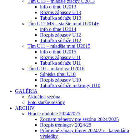
Tím U13 – mladšie žiačky U2013
info o tíme U2013
Rozpis zápasov U13
Tabuľka súťaže U13
Tím U12 MS – staršie mini U2014+
info o tíme U2014
Rozpis zápasov U12
Tabuľka súťaže U12
Tím U11 – mladšie mini U2015
info o tíme U2015
Rozpis zápasov U11
Tabuľka súťaže U11
Tím U10 – mikroliga U2016
Súpiska tímu U10
Rozpis zápasov U10
Tabuľka súťaže mikroigy U10
GALÉRIA
Aktuálna sezóna
Foto staršie sezóny
ARCHIV
Hracie obdobie 2024/2025
Zoznam trénerov pre sezónu 2024/2025
Rozpis tréningov 2024/25
Prípravné zápasy tímov 2024/25 – kalendár a
výsledky