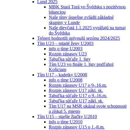
Lund 2025
MBK Stará Turá vo Švédsku s pozitívnou
bilanciou
Naše tímy úspešne zvládli základné
skupiny v Lunde
Naše dievčatá 1.1.2025 vyrážajú na turnaj
do Švédska
Tréneri hodnotili uplynulú sezónu 2024/2025
Tím U23 – mladé ženy U2003
info o tíme U2003
Rozpis zápasov U23
Tabuľka súťaže 1. ligy
Tím U23 vo finále 1. ligy podľahol
Košiciam
Tím U17 – kadetky U2008
info o tíme U2008
Rozpis zápasov U17 o 9-.16.m.
Rozpis zápasov U17 zákl. sk.
Tabuľka súťaže U17 o 9.-16.m.
Tabuľka súťaže U17 zákl. sk.
Tím U17 na MSR ukázal svoje schopnosti
a získal 5. miesto
Tím U15 – staršie žiačky U2010
info o tíme U2010
Rozpis zápasov U15 o 1.-8.m.