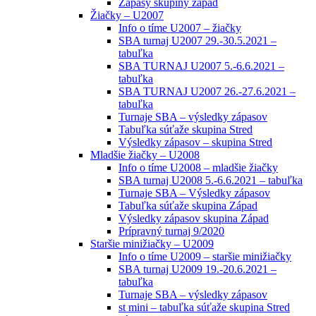
Zápasy skupiny západ
Žiačky – U2007
Info o tíme U2007 – žiačky
SBA turnaj U2007 29.-30.5.2021 –
tabuľka
SBA TURNAJ U2007 5.-6.6.2021 –
tabuľka
SBA TURNAJ U2007 26.-27.6.2021 –
tabuľka
Turnaje SBA – výsledky zápasov
Tabuľka súťaže skupina Stred
Výsledky zápasov – skupina Stred
Mladšie žiačky – U2008
Info o tíme U2008 – mladšie žiačky
SBA turnaj U2008 5.-6.6.2021 – tabuľka
Turnaje SBA – Výsledky zápasov
Tabuľka súťaže skupina Západ
Výsledky zápasov skupina Západ
Prípravný turnaj 9/2020
Staršie minižiačky – U2009
Info o tíme U2009 – staršie minižiačky
SBA turnaj U2009 19.-20.6.2021 –
tabuľka
Turnaje SBA – výsledky zápasov
st mini – tabuľka súťaže skupina Stred