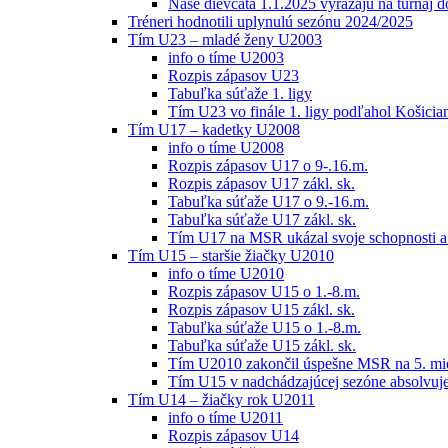
Naše dievčatá 1.1.2025 vyrážajú na turnaj 
Tréneri hodnotili uplynulú sezónu 2024/2025
Tím U23 – mladé ženy U2003
info o tíme U2003
Rozpis zápasov U23
Tabuľka súťaže 1. ligy
Tím U23 vo finále 1. ligy podľahol Košici
Tím U17 – kadetky U2008
info o tíme U2008
Rozpis zápasov U17 o 9-.16.m.
Rozpis zápasov U17 zákl. sk.
Tabuľka súťaže U17 o 9.-16.m.
Tabuľka súťaže U17 zákl. sk.
Tím U17 na MSR ukázal svoje schopnosti a z
Tím U15 – staršie žiačky U2010
info o tíme U2010
Rozpis zápasov U15 o 1.-8.m.
Rozpis zápasov U15 zákl. sk.
Tabuľka súťaže U15 o 1.-8.m.
Tabuľka súťaže U15 zákl. sk.
Tím U2010 zakončil úspešne MSR na 5. mi
Tím U15 v nadchádzajúcej sezóne absolvu
Tím U14 – žiačky rok U2011
info o tíme U2011
Rozpis zápasov U14