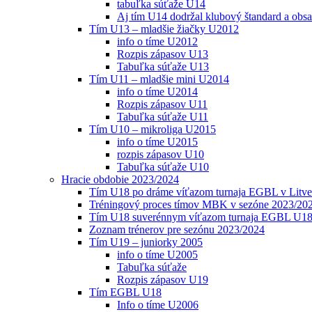
tabuľka súťaže U14
Aj tím U14 dodržal klubový štandard a obs
Tím U13 – mladšie žiačky U2012
info o tíme U2012
Rozpis zápasov U13
Tabuľka súťaže U13
Tím U11 – mladšie mini U2014
info o tíme U2014
Rozpis zápasov U11
Tabuľka súťaže U11
Tím U10 – mikroliga U2015
info o tíme U2015
rozpis zápasov U10
Tabuľka súťaže U10
Hracie obdobie 2023/2024
Tím U18 po dráme víťazom turnaja EGBL v Litve
Tréningový proces tímov MBK v sezóne 2023/20
Tím U18 suverénnym víťazom turnaja EGBL U18
Zoznam trénerov pre sezónu 2023/2024
Tím U19 – juniorky 2005
info o tíme U2005
Tabuľka súťaže
Rozpis zápasov U19
Tím EGBL U18
Info o tíme U2006