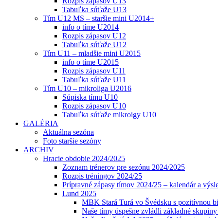
Rozpis zápasov U13
Tabuľka súťaže U13
Tím U12 MS – staršie mini U2014+
info o tíme U2014
Rozpis zápasov U12
Tabuľka súťaže U12
Tím U11 – mladšie mini U2015
info o tíme U2015
Rozpis zápasov U11
Tabuľka súťaže U11
Tím U10 – mikroliga U2016
Súpiska tímu U10
Rozpis zápasov U10
Tabuľka súťaže mikroigy U10
GALÉRIA
Aktuálna sezóna
Foto staršie sezóny
ARCHIV
Hracie obdobie 2024/2025
Zoznam trénerov pre sezónu 2024/2025
Rozpis tréningov 2024/25
Prípravné zápasy tímov 2024/25 – kalendár a výsl
Lund 2025
MBK Stará Turá vo Švédsku s pozitívnou bi
Naše tímy úspešne zvládli základné skupin