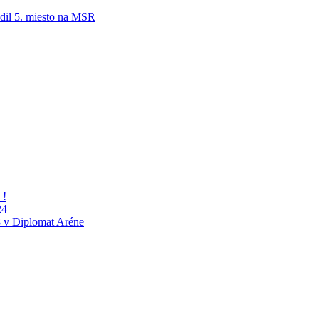
adil 5. miesto na MSR
 !
24
 v Diplomat Aréne