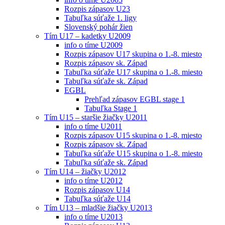
Rozpis zápasov U23
Tabuľka súťaže 1. ligy
Slovenský pohár žien
Tím U17 – kadetky U2009
info o tíme U2009
Rozpis zápasov U17 skupina o 1.-8. miesto
Rozpis zápasov sk. Západ
Tabuľka súťaže U17 skupina o 1.-8. miesto
Tabuľka súťaže sk. Západ
EGBL
Prehľad zápasov EGBL stage 1
Tabuľka Stage 1
Tím U15 – staršie žiačky U2011
info o tíme U2011
Rozpis zápasov U15 skupina o 1.-8. miesto
Rozpis zápasov sk. Západ
Tabuľka súťaže U15 skupina o 1.-8. miesto
Tabuľka súťaže sk. Západ
Tím U14 – žiačky U2012
info o tíme U2012
Rozpis zápasov U14
Tabuľka súťaže U14
Tím U13 – mladšie žiačky U2013
info o tíme U2013