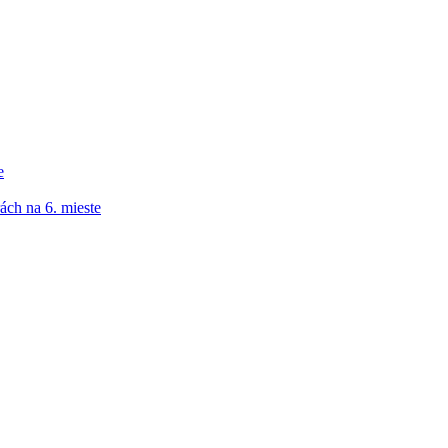
e
ách na 6. mieste