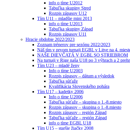
info o tíme U2012
Tabuľka skupiny Stred
Rozpis zápasov U12
Tím U11 – mladšie mini 2013
info o tíme U2013
Tabuľka skupiny Západ
Rozpis zápasov U11
Hracie obdobie 2022/2023
Zoznam trénerov pre sezónu 2022/2023
Náš tím v prvom turnaji EGBL v Litve na 4. miest
NAŠE DIEVČATÁ V EGBL SO STRIEBROM
Na turnaji v Rige naša U18 po 3 výhrach a 2 prehr
Tím U23 – mladé ženy
Info o tíme U2003
Rozpis zápasov – dátum a výsledok
Tabuľka súťaže
Kvalifikácia Slovenského pohára
Tím U17 – kadetky 2006
Info o tíme U2006
Tabuľka súťaže – skupina o 1.-8.miesto
Rozpis zápasov – skupina o 1.-8.miesto
Rozpis zápasov – región Západ
Tabuľka súťaže – región Západ
info o tíme EGBL U18
Tím U15 – staršie žiačky 2008