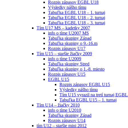
Rozpis zápasov EGBL U18
Výsledky nášho tímu
Tabuľka EGBL U18 – 1. turnaj
Tabuľka EGBL U18 – 2. turnaj
Tabuľka EGBL U18 – 3. turnaj
Tím U17 MS – kadetky 2007
info o tíme U2007 MS
Tabuľka skupiny Západ
Tabuľka skupiny o 9.-16.m
Rozpis zápasov U17
Tím U15 – staršie žiačky 2009
info o tíme U2009
Tabuľka skupiny Stred
Tabuľka skupiny o 1.-8. miesto
Rozpis zápasov U15
EGBL U15
Rozpis zápasov EGBL U15
Výsledky nášho tímu
Tím U15 vyrazil na tretí turnaj EGBL
Tabuľka EGBL U15 – 1. turnaj
Tím U14 – žiačky 2010
info o tíme U2010
Tabuľka skupiny Západ
Rozpis zápasov U14
tím U12 – staršie mini 2012