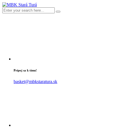
Pripoj sa k tímu!
basket@mbkstaratura.sk