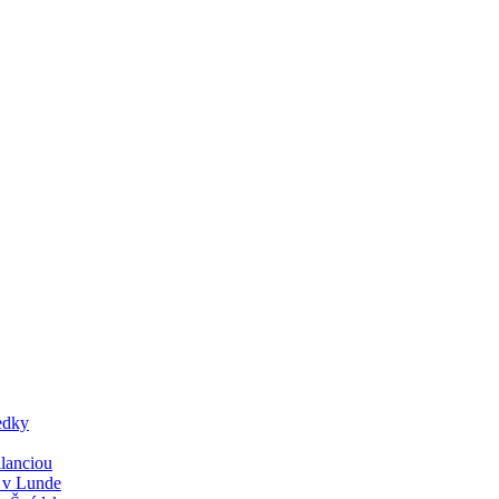
edky
lanciou
y v Lunde