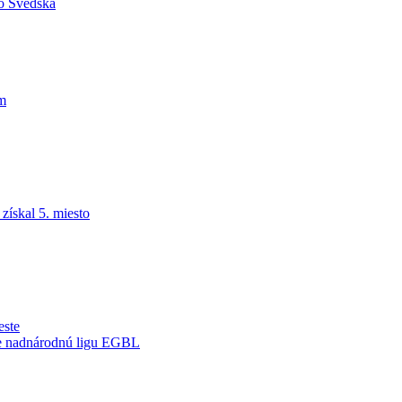
do Švédska
am
ískal 5. miesto
este
je nadnárodnú ligu EGBL