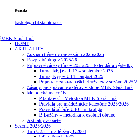
Kontakt
basket@mbkstaratura.sk
HOME
AKTUALITY
Zoznam trénerov pre sezónu 2025/2026
Rozpis tréningov 2025/26
Prípravné zápasy tímov 2025/26 – kalendár a výsledky
Turnaj Myjava U17 – september 2025
Turnaj Kyjov U14 – august 2025
Prípravné zápasy našich družstiev v sezóne 2025/
Zásady pre správanie aktérov v klube MBK Stará Turá
Metodické materiály
P.Jankovič – Metodika MBK Stará Turá
Pravidlá pre mládežnícke kategórie 2025/2026
Pravidlá súťaže U10 – mikroliga
B.Bažány – metodika k osobnej obrane
Aktuality zo siete
Sezóna 2025/2026
Tím U23 – mladé ženy U2003
info o tíme U2003