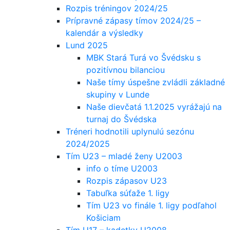
Rozpis tréningov 2024/25
Prípravné zápasy tímov 2024/25 –
kalendár a výsledky
Lund 2025
MBK Stará Turá vo Švédsku s
pozitívnou bilanciou
Naše tímy úspešne zvládli základné
skupiny v Lunde
Naše dievčatá 1.1.2025 vyrážajú na
turnaj do Švédska
Tréneri hodnotili uplynulú sezónu
2024/2025
Tím U23 – mladé ženy U2003
info o tíme U2003
Rozpis zápasov U23
Tabuľka súťaže 1. ligy
Tím U23 vo finále 1. ligy podľahol
Košiciam
Tím U17 – kadetky U2008