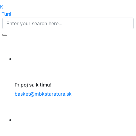
Pripoj sa k tímu!
basket@mbkstaratura.sk