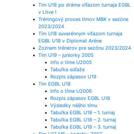
Tím U18 po dráme víťazom turnaja EGBL
v Litve !
Tréningový proces tímov MBK v sezóne
2023/2024
Tím U18 suverénnym víťazom turnaja
EGBL U18 v Diplomat Aréne
Zoznam trénerov pre sezónu 2023/2024
Tím U19 – juniorky 2005
info o tíme U2005
Tabuľka súťaže
Rozpis zápasov U19
Tím EGBL U18
Info o tíme U2006
Rozpis zápasov EGBL U18
Výsledky nášho tímu
Tabuľka EGBL U18 – 1. turnaj
Tabuľka EGBL U18 – 2. turnaj
Tabuľka EGBL U18 – 3. turnaj
Tím U17 MS – kadetky 2007