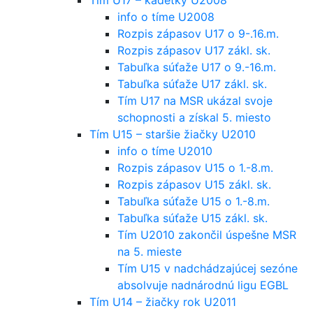
info o tíme U2008
Rozpis zápasov U17 o 9-.16.m.
Rozpis zápasov U17 zákl. sk.
Tabuľka súťaže U17 o 9.-16.m.
Tabuľka súťaže U17 zákl. sk.
Tím U17 na MSR ukázal svoje
schopnosti a získal 5. miesto
Tím U15 – staršie žiačky U2010
info o tíme U2010
Rozpis zápasov U15 o 1.-8.m.
Rozpis zápasov U15 zákl. sk.
Tabuľka súťaže U15 o 1.-8.m.
Tabuľka súťaže U15 zákl. sk.
Tím U2010 zakončil úspešne MSR
na 5. mieste
Tím U15 v nadchádzajúcej sezóne
absolvuje nadnárodnú ligu EGBL
Tím U14 – žiačky rok U2011