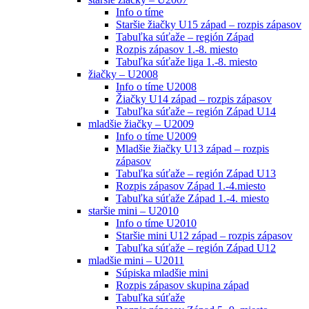
Info o tíme
Staršie žiačky U15 západ – rozpis zápasov
Tabuľka súťaže – región Západ
Rozpis zápasov 1.-8. miesto
Tabuľka súťaže liga 1.-8. miesto
žiačky – U2008
Info o tíme U2008
Žiačky U14 západ – rozpis zápasov
Tabuľka súťaže – región Západ U14
mladšie žiačky – U2009
Info o tíme U2009
Mladšie žiačky U13 západ – rozpis
zápasov
Tabuľka súťaže – región Západ U13
Rozpis zápasov Západ 1.-4.miesto
Tabuľka súťaže Západ 1.-4. miesto
staršie mini – U2010
Info o tíme U2010
Staršie mini U12 západ – rozpis zápasov
Tabuľka súťaže – región Západ U12
mladšie mini – U2011
Súpiska mladšie mini
Rozpis zápasov skupina západ
Tabuľka súťaže