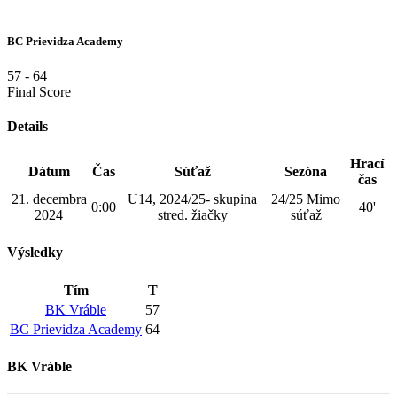
BC Prievidza Academy
57
-
64
Final Score
Details
Hrací
Dátum
Čas
Súťaž
Sezóna
čas
21. decembra
U14, 2024/25- skupina
24/25 Mimo
0:00
40'
2024
stred. žiačky
súťaž
Výsledky
Tím
T
BK Vráble
57
BC Prievidza Academy
64
BK Vráble