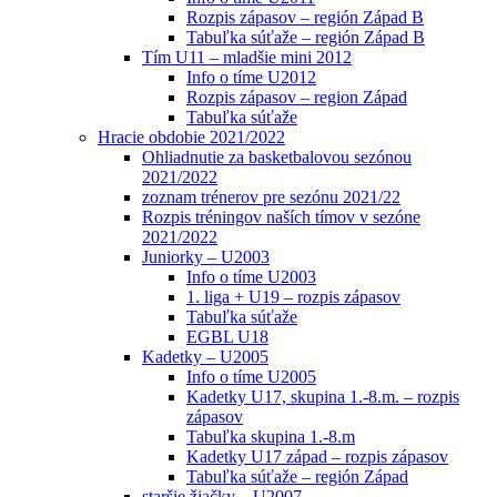
Rozpis zápasov – región Západ B
Tabuľka súťaže – región Západ B
Tím U11 – mladšie mini 2012
Info o tíme U2012
Rozpis zápasov – region Západ
Tabuľka súťaže
Hracie obdobie 2021/2022
Ohliadnutie za basketbalovou sezónou
2021/2022
zoznam trénerov pre sezónu 2021/22
Rozpis tréningov naších tímov v sezóne
2021/2022
Juniorky – U2003
Info o tíme U2003
1. liga + U19 – rozpis zápasov
Tabuľka súťaže
EGBL U18
Kadetky – U2005
Info o tíme U2005
Kadetky U17, skupina 1.-8.m. – rozpis
zápasov
Tabuľka skupina 1.-8.m
Kadetky U17 západ – rozpis zápasov
Tabuľka súťaže – región Západ
staršie žiačky – U2007