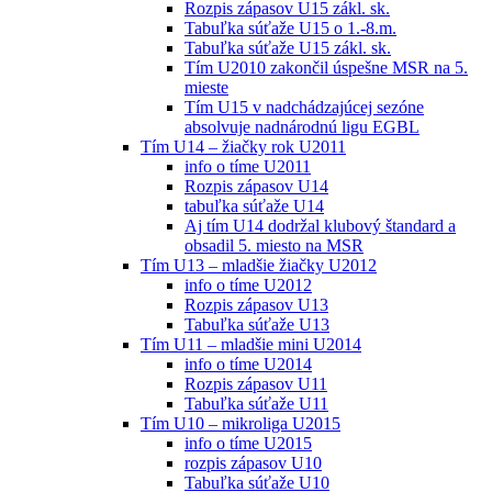
Rozpis zápasov U15 zákl. sk.
Tabuľka súťaže U15 o 1.-8.m.
Tabuľka súťaže U15 zákl. sk.
Tím U2010 zakončil úspešne MSR na 5.
mieste
Tím U15 v nadchádzajúcej sezóne
absolvuje nadnárodnú ligu EGBL
Tím U14 – žiačky rok U2011
info o tíme U2011
Rozpis zápasov U14
tabuľka súťaže U14
Aj tím U14 dodržal klubový štandard a
obsadil 5. miesto na MSR
Tím U13 – mladšie žiačky U2012
info o tíme U2012
Rozpis zápasov U13
Tabuľka súťaže U13
Tím U11 – mladšie mini U2014
info o tíme U2014
Rozpis zápasov U11
Tabuľka súťaže U11
Tím U10 – mikroliga U2015
info o tíme U2015
rozpis zápasov U10
Tabuľka súťaže U10