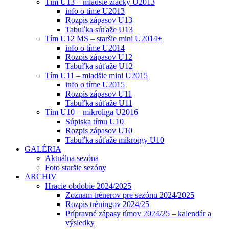
Tím U13 – mladšie žiačky U2013
info o tíme U2013
Rozpis zápasov U13
Tabuľka súťaže U13
Tím U12 MS – staršie mini U2014+
info o tíme U2014
Rozpis zápasov U12
Tabuľka súťaže U12
Tím U11 – mladšie mini U2015
info o tíme U2015
Rozpis zápasov U11
Tabuľka súťaže U11
Tím U10 – mikroliga U2016
Súpiska tímu U10
Rozpis zápasov U10
Tabuľka súťaže mikroigy U10
GALÉRIA
Aktuálna sezóna
Foto staršie sezóny
ARCHIV
Hracie obdobie 2024/2025
Zoznam trénerov pre sezónu 2024/2025
Rozpis tréningov 2024/25
Prípravné zápasy tímov 2024/25 – kalendár a
výsledky