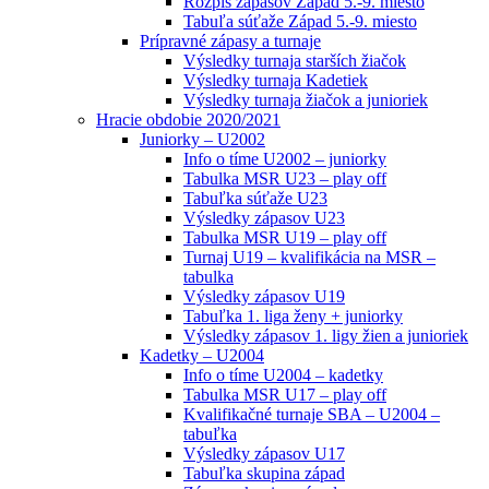
Rozpis zápasov Západ 5.-9. miesto
Tabuľa súťaže Západ 5.-9. miesto
Prípravné zápasy a turnaje
Výsledky turnaja starších žiačok
Výsledky turnaja Kadetiek
Výsledky turnaja žiačok a junioriek
Hracie obdobie 2020/2021
Juniorky – U2002
Info o tíme U2002 – juniorky
Tabulka MSR U23 – play off
Tabuľka súťaže U23
Výsledky zápasov U23
Tabulka MSR U19 – play off
Turnaj U19 – kvalifikácia na MSR –
tabulka
Výsledky zápasov U19
Tabuľka 1. liga ženy + juniorky
Výsledky zápasov 1. ligy žien a junioriek
Kadetky – U2004
Info o tíme U2004 – kadetky
Tabulka MSR U17 – play off
Kvalifikačné turnaje SBA – U2004 –
tabuľka
Výsledky zápasov U17
Tabuľka skupina západ