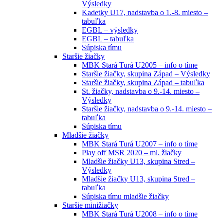
Výsledky
Kadetky U17, nadstavba o 1.-8. miesto –
tabuľka
EGBL – výsledky
EGBL – tabuľka
Súpiska tímu
Staršie žiačky
MBK Stará Turá U2005 – info o tíme
Staršie žiačky, skupina Západ – Výsledky
Staršie žiačky, skupina Západ – tabuľka
St. žiačky, nadstavba o 9.-14. miesto –
Výsledky
Staršie žiačky, nadstavba o 9.-14. miesto –
tabuľka
Súpiska tímu
Mladšie žiačky
MBK Stará Turá U2007 – info o tíme
Play off MSR 2020 – ml. žiačky
Mladšie žiačky U13, skupina Stred –
Výsledky
Mladšie žiačky U13, skupina Stred –
tabuľka
Súpiska tímu mladšie žiačky
Staršie minižiačky
MBK Stará Turá U2008 – info o tíme