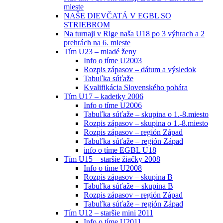
mieste
NAŠE DIEVČATÁ V EGBL SO
STRIEBROM
Na turnaji v Rige naša U18 po 3 výhrach a 2
prehrách na 6. mieste
Tím U23 – mladé ženy
Info o tíme U2003
Rozpis zápasov – dátum a výsledok
Tabuľka súťaže
Kvalifikácia Slovenského pohára
Tím U17 – kadetky 2006
Info o tíme U2006
Tabuľka súťaže – skupina o 1.-8.miesto
Rozpis zápasov – skupina o 1.-8.miesto
Rozpis zápasov – región Západ
Tabuľka súťaže – región Západ
info o tíme EGBL U18
Tím U15 – staršie žiačky 2008
Info o tíme U2008
Rozpis zápasov – skupina B
Tabuľka súťaže – skupina B
Rozpis zápasov – región Západ
Tabuľka súťaže – región Západ
Tím U12 – staršie mini 2011
Info o tíme U2011