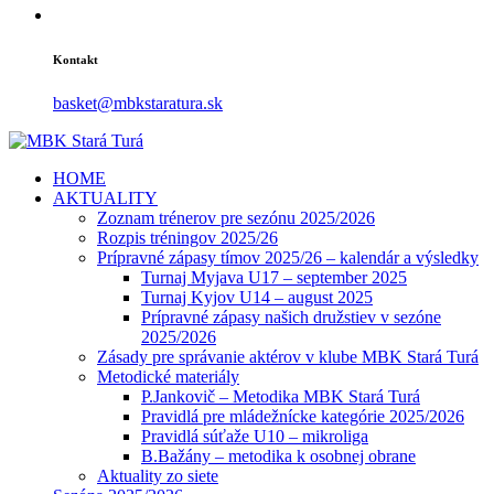
Kontakt
basket@mbkstaratura.sk
HOME
AKTUALITY
Zoznam trénerov pre sezónu 2025/2026
Rozpis tréningov 2025/26
Prípravné zápasy tímov 2025/26 – kalendár a výsledky
Turnaj Myjava U17 – september 2025
Turnaj Kyjov U14 – august 2025
Prípravné zápasy našich družstiev v sezóne
2025/2026
Zásady pre správanie aktérov v klube MBK Stará Turá
Metodické materiály
P.Jankovič – Metodika MBK Stará Turá
Pravidlá pre mládežnícke kategórie 2025/2026
Pravidlá súťaže U10 – mikroliga
B.Bažány – metodika k osobnej obrane
Aktuality zo siete