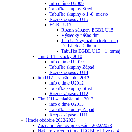
info o tíme U2009
Tabuľka skupiny Stred
Tabuľka skupiny o 1.-8. miesto
Rozpis zápasov U15
EGBL U15
Rozpis zápasov EGBL U15
Výsledky nášho tímu
Tím U15 vyrazil na tretí turnaj
EGBL do Tallinnu
Tabuľka EGBL U15 – 1. turnaj
Tím U14 – žiačky 2010
info o tíme U2010
Tabuľka skupiny Západ
Rozpis zápasov U14
tím U12 – staršie mini 2012
info o tíme U2012
Tabuľka skupiny Stred
Rozpis zápasov U12
Tím U11 – mladšie mini 2013
info o tíme U2013
Tabuľka skupiny Západ
Rozpis zápasov U11
Hracie obdobie 2022/2023
Zoznam trénerov pre sezónu 2022/2023
Náš tím v prvom turnaji EGBL v Litve na 4.