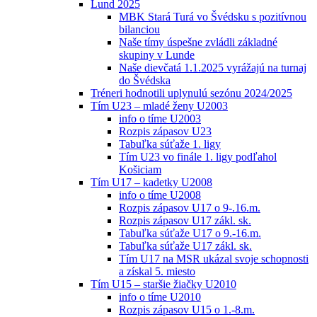
Lund 2025
MBK Stará Turá vo Švédsku s pozitívnou
bilanciou
Naše tímy úspešne zvládli základné
skupiny v Lunde
Naše dievčatá 1.1.2025 vyrážajú na turnaj
do Švédska
Tréneri hodnotili uplynulú sezónu 2024/2025
Tím U23 – mladé ženy U2003
info o tíme U2003
Rozpis zápasov U23
Tabuľka súťaže 1. ligy
Tím U23 vo finále 1. ligy podľahol
Košiciam
Tím U17 – kadetky U2008
info o tíme U2008
Rozpis zápasov U17 o 9-.16.m.
Rozpis zápasov U17 zákl. sk.
Tabuľka súťaže U17 o 9.-16.m.
Tabuľka súťaže U17 zákl. sk.
Tím U17 na MSR ukázal svoje schopnosti
a získal 5. miesto
Tím U15 – staršie žiačky U2010
info o tíme U2010
Rozpis zápasov U15 o 1.-8.m.