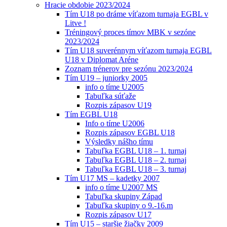
Hracie obdobie 2023/2024
Tím U18 po dráme víťazom turnaja EGBL v
Litve !
Tréningový proces tímov MBK v sezóne
2023/2024
Tím U18 suverénnym víťazom turnaja EGBL
U18 v Diplomat Aréne
Zoznam trénerov pre sezónu 2023/2024
Tím U19 – juniorky 2005
info o tíme U2005
Tabuľka súťaže
Rozpis zápasov U19
Tím EGBL U18
Info o tíme U2006
Rozpis zápasov EGBL U18
Výsledky nášho tímu
Tabuľka EGBL U18 – 1. turnaj
Tabuľka EGBL U18 – 2. turnaj
Tabuľka EGBL U18 – 3. turnaj
Tím U17 MS – kadetky 2007
info o tíme U2007 MS
Tabuľka skupiny Západ
Tabuľka skupiny o 9.-16.m
Rozpis zápasov U17
Tím U15 – staršie žiačky 2009