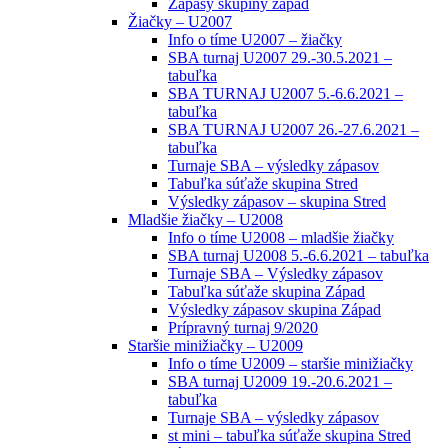
Zápasy skupiny západ
Žiačky – U2007
Info o tíme U2007 – žiačky
SBA turnaj U2007 29.-30.5.2021 –
tabuľka
SBA TURNAJ U2007 5.-6.6.2021 –
tabuľka
SBA TURNAJ U2007 26.-27.6.2021 –
tabuľka
Turnaje SBA – výsledky zápasov
Tabuľka súťaže skupina Stred
Výsledky zápasov – skupina Stred
Mladšie žiačky – U2008
Info o tíme U2008 – mladšie žiačky
SBA turnaj U2008 5.-6.6.2021 – tabuľka
Turnaje SBA – Výsledky zápasov
Tabuľka súťaže skupina Západ
Výsledky zápasov skupina Západ
Prípravný turnaj 9/2020
Staršie minižiačky – U2009
Info o tíme U2009 – staršie minižiačky
SBA turnaj U2009 19.-20.6.2021 –
tabuľka
Turnaje SBA – výsledky zápasov
st mini – tabuľka súťaže skupina Stred