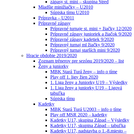
zápasy st. mini – skupina Stred
Mladšie minižiačky – U2010
Súpiska tímu U2010
Prípravka – U2011
Prípravné zápasy
Prípravné turnaje st. mini + žiačky 12/2020
Prípravné zápasy junioriek a žiačok 9/2020
Prípravné zápasy kadetiek 9/2020
Prípravný turnaj ml žiačky 9/2020
Prípravný turnaj starších mini 9/2020
Hracie obdobie 2019/2020
Zoznam trénerov pre sezónu 2019/2020 – list
Ženy a juniorky
MBK Stará Turá ženy – info o tíme
Play off 1. ligy žien 2020
1. Liga ženy a Juniorky U19 – Výsledky
1. Liga ženy a juniorky U19 – Ligová
tabuľka
Súpiska tímu
Kadetky
MBK Stará Turá U2003 – info o tíme
Play off MSR 2020 – kadetky
Kadetky U17, skupina Západ – Výsledky
Kadetky U17, skupina Západ – tabuľka
Kadetky U17, nadstavba o 1.-8.miesto –