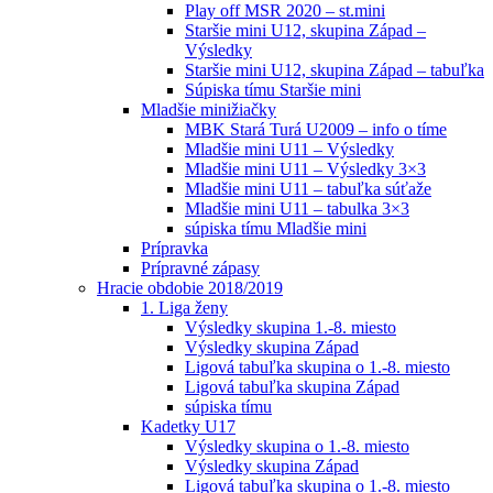
Play off MSR 2020 – st.mini
Staršie mini U12, skupina Západ –
Výsledky
Staršie mini U12, skupina Západ – tabuľka
Súpiska tímu Staršie mini
Mladšie minižiačky
MBK Stará Turá U2009 – info o tíme
Mladšie mini U11 – Výsledky
Mladšie mini U11 – Výsledky 3×3
Mladšie mini U11 – tabuľka súťaže
Mladšie mini U11 – tabulka 3×3
súpiska tímu Mladšie mini
Prípravka
Prípravné zápasy
Hracie obdobie 2018/2019
1. Liga ženy
Výsledky skupina 1.-8. miesto
Výsledky skupina Západ
Ligová tabuľka skupina o 1.-8. miesto
Ligová tabuľka skupina Západ
súpiska tímu
Kadetky U17
Výsledky skupina o 1.-8. miesto
Výsledky skupina Západ
Ligová tabuľka skupina o 1.-8. miesto