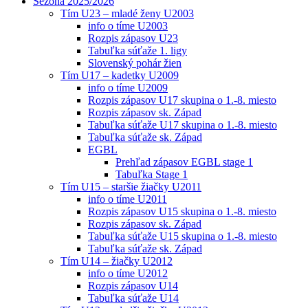
Sezóna 2025/2026
Tím U23 – mladé ženy U2003
info o tíme U2003
Rozpis zápasov U23
Tabuľka súťaže 1. ligy
Slovenský pohár žien
Tím U17 – kadetky U2009
info o tíme U2009
Rozpis zápasov U17 skupina o 1.-8. miesto
Rozpis zápasov sk. Západ
Tabuľka súťaže U17 skupina o 1.-8. miesto
Tabuľka súťaže sk. Západ
EGBL
Prehľad zápasov EGBL stage 1
Tabuľka Stage 1
Tím U15 – staršie žiačky U2011
info o tíme U2011
Rozpis zápasov U15 skupina o 1.-8. miesto
Rozpis zápasov sk. Západ
Tabuľka súťaže U15 skupina o 1.-8. miesto
Tabuľka súťaže sk. Západ
Tím U14 – žiačky U2012
info o tíme U2012
Rozpis zápasov U14
Tabuľka súťaže U14