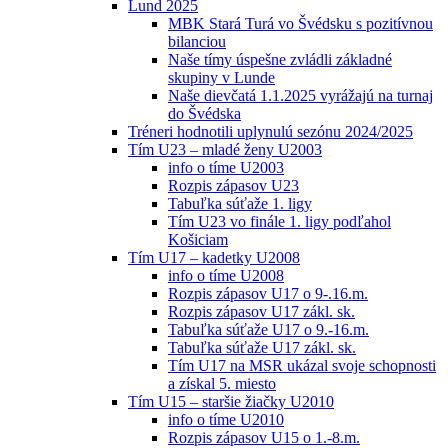
Lund 2025
MBK Stará Turá vo Švédsku s pozitívnou
bilanciou
Naše tímy úspešne zvládli základné
skupiny v Lunde
Naše dievčatá 1.1.2025 vyrážajú na turnaj
do Švédska
Tréneri hodnotili uplynulú sezónu 2024/2025
Tím U23 – mladé ženy U2003
info o tíme U2003
Rozpis zápasov U23
Tabuľka súťaže 1. ligy
Tím U23 vo finále 1. ligy podľahol
Košiciam
Tím U17 – kadetky U2008
info o tíme U2008
Rozpis zápasov U17 o 9-.16.m.
Rozpis zápasov U17 zákl. sk.
Tabuľka súťaže U17 o 9.-16.m.
Tabuľka súťaže U17 zákl. sk.
Tím U17 na MSR ukázal svoje schopnosti
a získal 5. miesto
Tím U15 – staršie žiačky U2010
info o tíme U2010
Rozpis zápasov U15 o 1.-8.m.