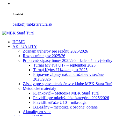
Kontakt
basket@mbkstaratura.sk
HOME
AKTUALITY
Zoznam trénerov pre sezónu 2025/2026
Rozpis tréningov 2025/26
Prípravné zápasy tímov 2025/26 – kalendár a výsledky
Turnaj Myjava U17 – september 2025
Turnaj Kyjov U14 – august 2025
Prípravné zápasy našich družstiev v sezóne
2025/2026
Zásady pre správanie aktérov v klube MBK Stará Turá
Metodické materiály
P.Jankovič – Metodika MBK Stará Turá
Pravidlá pre mládežnícke kategórie 2025/2026
Pravidlá súťaže U10 – mikroliga
B.Bažány – metodika k osobnej obrane
Aktuality zo siete