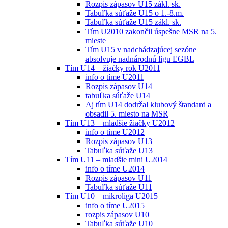
Rozpis zápasov U15 zákl. sk.
Tabuľka súťaže U15 o 1.-8.m.
Tabuľka súťaže U15 zákl. sk.
Tím U2010 zakončil úspešne MSR na 5.
mieste
Tím U15 v nadchádzajúcej sezóne
absolvuje nadnárodnú ligu EGBL
Tím U14 – žiačky rok U2011
info o tíme U2011
Rozpis zápasov U14
tabuľka súťaže U14
Aj tím U14 dodržal klubový štandard a
obsadil 5. miesto na MSR
Tím U13 – mladšie žiačky U2012
info o tíme U2012
Rozpis zápasov U13
Tabuľka súťaže U13
Tím U11 – mladšie mini U2014
info o tíme U2014
Rozpis zápasov U11
Tabuľka súťaže U11
Tím U10 – mikroliga U2015
info o tíme U2015
rozpis zápasov U10
Tabuľka súťaže U10