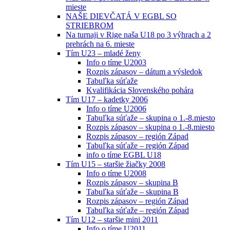
mieste
NAŠE DIEVČATÁ V EGBL SO
STRIEBROM
Na turnaji v Rige naša U18 po 3 výhrach a 2
prehrách na 6. mieste
Tím U23 – mladé ženy
Info o tíme U2003
Rozpis zápasov – dátum a výsledok
Tabuľka súťaže
Kvalifikácia Slovenského pohára
Tím U17 – kadetky 2006
Info o tíme U2006
Tabuľka súťaže – skupina o 1.-8.miesto
Rozpis zápasov – skupina o 1.-8.miesto
Rozpis zápasov – región Západ
Tabuľka súťaže – región Západ
info o tíme EGBL U18
Tím U15 – staršie žiačky 2008
Info o tíme U2008
Rozpis zápasov – skupina B
Tabuľka súťaže – skupina B
Rozpis zápasov – región Západ
Tabuľka súťaže – región Západ
Tím U12 – staršie mini 2011
Info o tíme U2011