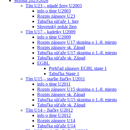
Sezóna 2025/2026
Tím U23 – mladé ženy U2003
info o tíme U2003
Rozpis zápasov U23
Tabuľka súťaže 1. ligy
Slovenský pohár žien
Tím U17 – kadetky U2009
info o tíme U2009
Rozpis zápasov U17 skupina o 1.-8. miesto
Rozpis zápasov sk. Západ
Tabuľka súťaže U17 skupina o 1.-8. miesto
Tabuľka súťaže sk. Západ
EGBL
Prehľad zápasov EGBL stage 1
Tabuľka Stage 1
Tím U15 – staršie žiačky U2011
info o tíme U2011
Rozpis zápasov U15 skupina o 1.-8. miesto
Rozpis zápasov sk. Západ
Tabuľka súťaže U15 skupina o 1.-8. miesto
Tabuľka súťaže sk. Západ
Tím U14 – žiačky U2012
info o tíme U2012
Rozpis zápasov U14
Tabuľka súťaže U14