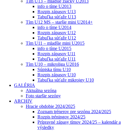
Tím U13 – mladšie žiačky U2013
info o tíme U2013
Rozpis zápasov U13
Tabuľka súťaže U13
Tím U12 MS – staršie mini U2014+
info o tíme U2014
Rozpis zápasov U12
Tabuľka súťaže U12
Tím U11 – mladšie mini U2015
info o tíme U2015
Rozpis zápasov U11
Tabuľka súťaže U11
Tím U10 – mikroliga U2016
Súpiska tímu U10
Rozpis zápasov U10
Tabuľka súťaže mikroigy U10
GALÉRIA
Aktuálna sezóna
Foto staršie sezóny
ARCHIV
Hracie obdobie 2024/2025
Zoznam trénerov pre sezónu 2024/2025
Rozpis tréningov 2024/25
Prípravné zápasy tímov 2024/25 – kalendár a
výsledky