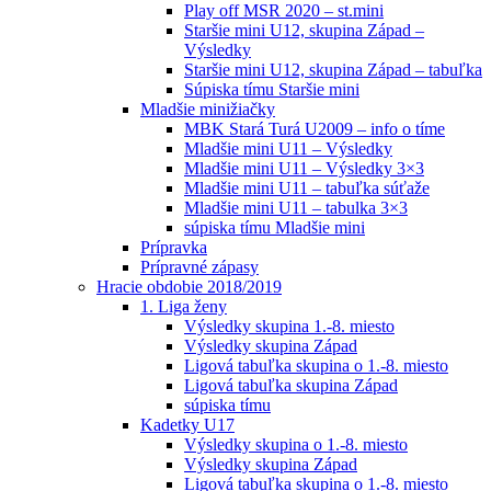
Play off MSR 2020 – st.mini
Staršie mini U12, skupina Západ –
Výsledky
Staršie mini U12, skupina Západ – tabuľka
Súpiska tímu Staršie mini
Mladšie minižiačky
MBK Stará Turá U2009 – info o tíme
Mladšie mini U11 – Výsledky
Mladšie mini U11 – Výsledky 3×3
Mladšie mini U11 – tabuľka súťaže
Mladšie mini U11 – tabulka 3×3
súpiska tímu Mladšie mini
Prípravka
Prípravné zápasy
Hracie obdobie 2018/2019
1. Liga ženy
Výsledky skupina 1.-8. miesto
Výsledky skupina Západ
Ligová tabuľka skupina o 1.-8. miesto
Ligová tabuľka skupina Západ
súpiska tímu
Kadetky U17
Výsledky skupina o 1.-8. miesto
Výsledky skupina Západ
Ligová tabuľka skupina o 1.-8. miesto