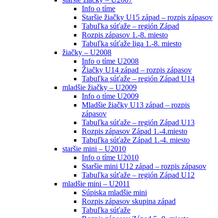
Info o tíme
Staršie žiačky U15 západ – rozpis zápasov
Tabuľka súťaže – región Západ
Rozpis zápasov 1.-8. miesto
Tabuľka súťaže liga 1.-8. miesto
žiačky – U2008
Info o tíme U2008
Žiačky U14 západ – rozpis zápasov
Tabuľka súťaže – región Západ U14
mladšie žiačky – U2009
Info o tíme U2009
Mladšie žiačky U13 západ – rozpis
zápasov
Tabuľka súťaže – región Západ U13
Rozpis zápasov Západ 1.-4.miesto
Tabuľka súťaže Západ 1.-4. miesto
staršie mini – U2010
Info o tíme U2010
Staršie mini U12 západ – rozpis zápasov
Tabuľka súťaže – región Západ U12
mladšie mini – U2011
Súpiska mladšie mini
Rozpis zápasov skupina západ
Tabuľka súťaže