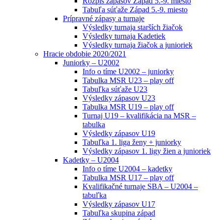
Rozpis zápasov Západ 5.-9. miesto
Tabuľa súťaže Západ 5.-9. miesto
Prípravné zápasy a turnaje
Výsledky turnaja starších žiačok
Výsledky turnaja Kadetiek
Výsledky turnaja žiačok a junioriek
Hracie obdobie 2020/2021
Juniorky – U2002
Info o tíme U2002 – juniorky
Tabulka MSR U23 – play off
Tabuľka súťaže U23
Výsledky zápasov U23
Tabulka MSR U19 – play off
Turnaj U19 – kvalifikácia na MSR –
tabulka
Výsledky zápasov U19
Tabuľka 1. liga ženy + juniorky
Výsledky zápasov 1. ligy žien a junioriek
Kadetky – U2004
Info o tíme U2004 – kadetky
Tabulka MSR U17 – play off
Kvalifikačné turnaje SBA – U2004 –
tabuľka
Výsledky zápasov U17
Tabuľka skupina západ