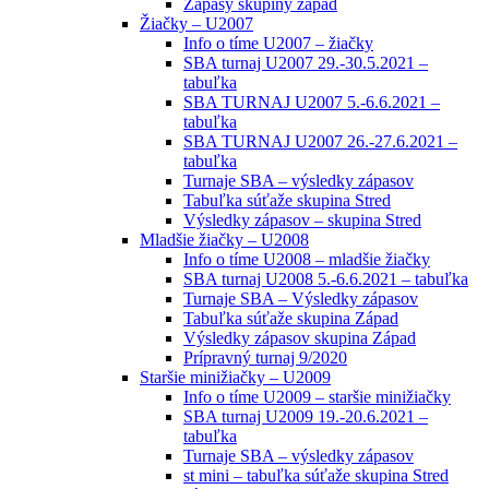
Zápasy skupiny západ
Žiačky – U2007
Info o tíme U2007 – žiačky
SBA turnaj U2007 29.-30.5.2021 –
tabuľka
SBA TURNAJ U2007 5.-6.6.2021 –
tabuľka
SBA TURNAJ U2007 26.-27.6.2021 –
tabuľka
Turnaje SBA – výsledky zápasov
Tabuľka súťaže skupina Stred
Výsledky zápasov – skupina Stred
Mladšie žiačky – U2008
Info o tíme U2008 – mladšie žiačky
SBA turnaj U2008 5.-6.6.2021 – tabuľka
Turnaje SBA – Výsledky zápasov
Tabuľka súťaže skupina Západ
Výsledky zápasov skupina Západ
Prípravný turnaj 9/2020
Staršie minižiačky – U2009
Info o tíme U2009 – staršie minižiačky
SBA turnaj U2009 19.-20.6.2021 –
tabuľka
Turnaje SBA – výsledky zápasov
st mini – tabuľka súťaže skupina Stred