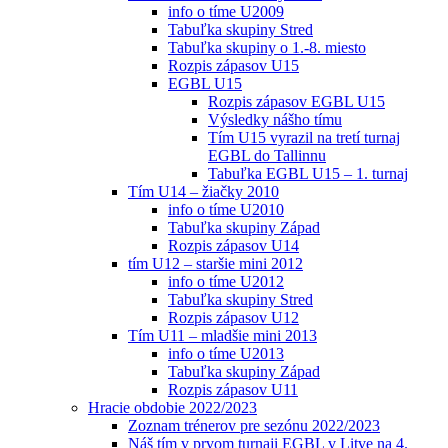
info o tíme U2009
Tabuľka skupiny Stred
Tabuľka skupiny o 1.-8. miesto
Rozpis zápasov U15
EGBL U15
Rozpis zápasov EGBL U15
Výsledky nášho tímu
Tím U15 vyrazil na tretí turnaj
EGBL do Tallinnu
Tabuľka EGBL U15 – 1. turnaj
Tím U14 – žiačky 2010
info o tíme U2010
Tabuľka skupiny Západ
Rozpis zápasov U14
tím U12 – staršie mini 2012
info o tíme U2012
Tabuľka skupiny Stred
Rozpis zápasov U12
Tím U11 – mladšie mini 2013
info o tíme U2013
Tabuľka skupiny Západ
Rozpis zápasov U11
Hracie obdobie 2022/2023
Zoznam trénerov pre sezónu 2022/2023
Náš tím v prvom turnaji EGBL v Litve na 4.