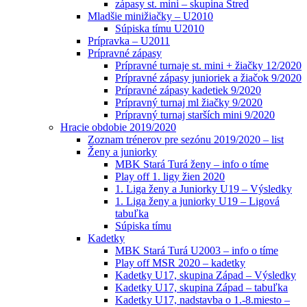
zápasy st. mini – skupina Stred
Mladšie minižiačky – U2010
Súpiska tímu U2010
Prípravka – U2011
Prípravné zápasy
Prípravné turnaje st. mini + žiačky 12/2020
Prípravné zápasy junioriek a žiačok 9/2020
Prípravné zápasy kadetiek 9/2020
Prípravný turnaj ml žiačky 9/2020
Prípravný turnaj starších mini 9/2020
Hracie obdobie 2019/2020
Zoznam trénerov pre sezónu 2019/2020 – list
Ženy a juniorky
MBK Stará Turá ženy – info o tíme
Play off 1. ligy žien 2020
1. Liga ženy a Juniorky U19 – Výsledky
1. Liga ženy a juniorky U19 – Ligová
tabuľka
Súpiska tímu
Kadetky
MBK Stará Turá U2003 – info o tíme
Play off MSR 2020 – kadetky
Kadetky U17, skupina Západ – Výsledky
Kadetky U17, skupina Západ – tabuľka
Kadetky U17, nadstavba o 1.-8.miesto –