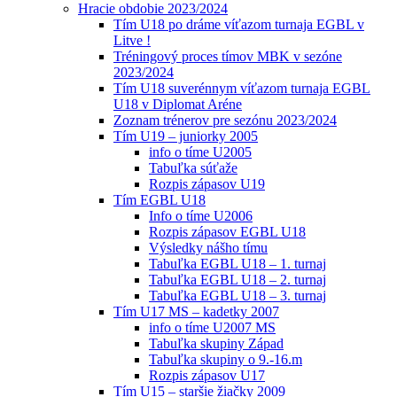
Hracie obdobie 2023/2024
Tím U18 po dráme víťazom turnaja EGBL v
Litve !
Tréningový proces tímov MBK v sezóne
2023/2024
Tím U18 suverénnym víťazom turnaja EGBL
U18 v Diplomat Aréne
Zoznam trénerov pre sezónu 2023/2024
Tím U19 – juniorky 2005
info o tíme U2005
Tabuľka súťaže
Rozpis zápasov U19
Tím EGBL U18
Info o tíme U2006
Rozpis zápasov EGBL U18
Výsledky nášho tímu
Tabuľka EGBL U18 – 1. turnaj
Tabuľka EGBL U18 – 2. turnaj
Tabuľka EGBL U18 – 3. turnaj
Tím U17 MS – kadetky 2007
info o tíme U2007 MS
Tabuľka skupiny Západ
Tabuľka skupiny o 9.-16.m
Rozpis zápasov U17
Tím U15 – staršie žiačky 2009