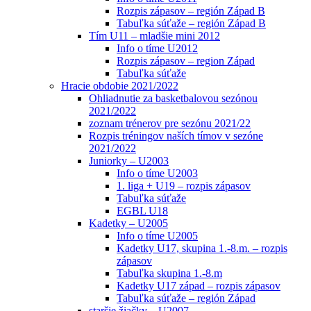
Rozpis zápasov – región Západ B
Tabuľka súťaže – región Západ B
Tím U11 – mladšie mini 2012
Info o tíme U2012
Rozpis zápasov – region Západ
Tabuľka súťaže
Hracie obdobie 2021/2022
Ohliadnutie za basketbalovou sezónou
2021/2022
zoznam trénerov pre sezónu 2021/22
Rozpis tréningov naších tímov v sezóne
2021/2022
Juniorky – U2003
Info o tíme U2003
1. liga + U19 – rozpis zápasov
Tabuľka súťaže
EGBL U18
Kadetky – U2005
Info o tíme U2005
Kadetky U17, skupina 1.-8.m. – rozpis
zápasov
Tabuľka skupina 1.-8.m
Kadetky U17 západ – rozpis zápasov
Tabuľka súťaže – región Západ
staršie žiačky – U2007