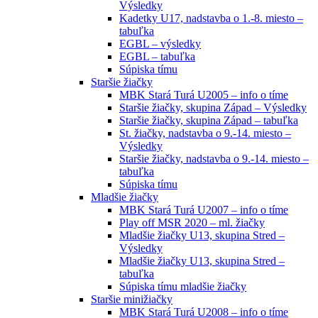
Výsledky
Kadetky U17, nadstavba o 1.-8. miesto –
tabuľka
EGBL – výsledky
EGBL – tabuľka
Súpiska tímu
Staršie žiačky
MBK Stará Turá U2005 – info o tíme
Staršie žiačky, skupina Západ – Výsledky
Staršie žiačky, skupina Západ – tabuľka
St. žiačky, nadstavba o 9.-14. miesto –
Výsledky
Staršie žiačky, nadstavba o 9.-14. miesto –
tabuľka
Súpiska tímu
Mladšie žiačky
MBK Stará Turá U2007 – info o tíme
Play off MSR 2020 – ml. žiačky
Mladšie žiačky U13, skupina Stred –
Výsledky
Mladšie žiačky U13, skupina Stred –
tabuľka
Súpiska tímu mladšie žiačky
Staršie minižiačky
MBK Stará Turá U2008 – info o tíme