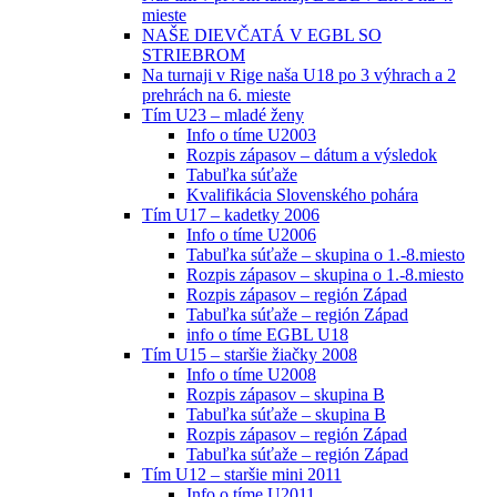
mieste
NAŠE DIEVČATÁ V EGBL SO
STRIEBROM
Na turnaji v Rige naša U18 po 3 výhrach a 2
prehrách na 6. mieste
Tím U23 – mladé ženy
Info o tíme U2003
Rozpis zápasov – dátum a výsledok
Tabuľka súťaže
Kvalifikácia Slovenského pohára
Tím U17 – kadetky 2006
Info o tíme U2006
Tabuľka súťaže – skupina o 1.-8.miesto
Rozpis zápasov – skupina o 1.-8.miesto
Rozpis zápasov – región Západ
Tabuľka súťaže – región Západ
info o tíme EGBL U18
Tím U15 – staršie žiačky 2008
Info o tíme U2008
Rozpis zápasov – skupina B
Tabuľka súťaže – skupina B
Rozpis zápasov – región Západ
Tabuľka súťaže – región Západ
Tím U12 – staršie mini 2011
Info o tíme U2011