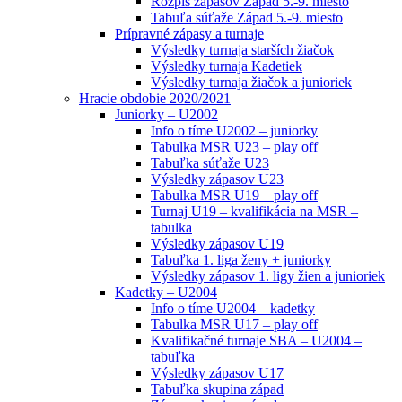
Rozpis zápasov Západ 5.-9. miesto
Tabuľa súťaže Západ 5.-9. miesto
Prípravné zápasy a turnaje
Výsledky turnaja starších žiačok
Výsledky turnaja Kadetiek
Výsledky turnaja žiačok a junioriek
Hracie obdobie 2020/2021
Juniorky – U2002
Info o tíme U2002 – juniorky
Tabulka MSR U23 – play off
Tabuľka súťaže U23
Výsledky zápasov U23
Tabulka MSR U19 – play off
Turnaj U19 – kvalifikácia na MSR –
tabulka
Výsledky zápasov U19
Tabuľka 1. liga ženy + juniorky
Výsledky zápasov 1. ligy žien a junioriek
Kadetky – U2004
Info o tíme U2004 – kadetky
Tabulka MSR U17 – play off
Kvalifikačné turnaje SBA – U2004 –
tabuľka
Výsledky zápasov U17
Tabuľka skupina západ