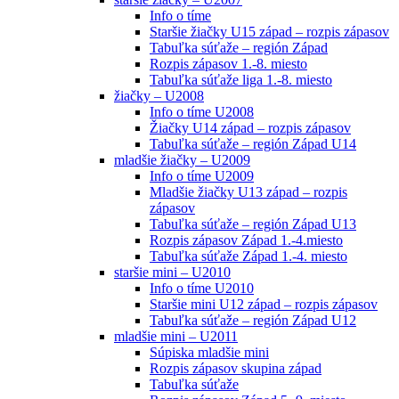
Info o tíme
Staršie žiačky U15 západ – rozpis zápasov
Tabuľka súťaže – región Západ
Rozpis zápasov 1.-8. miesto
Tabuľka súťaže liga 1.-8. miesto
žiačky – U2008
Info o tíme U2008
Žiačky U14 západ – rozpis zápasov
Tabuľka súťaže – región Západ U14
mladšie žiačky – U2009
Info o tíme U2009
Mladšie žiačky U13 západ – rozpis
zápasov
Tabuľka súťaže – región Západ U13
Rozpis zápasov Západ 1.-4.miesto
Tabuľka súťaže Západ 1.-4. miesto
staršie mini – U2010
Info o tíme U2010
Staršie mini U12 západ – rozpis zápasov
Tabuľka súťaže – región Západ U12
mladšie mini – U2011
Súpiska mladšie mini
Rozpis zápasov skupina západ
Tabuľka súťaže