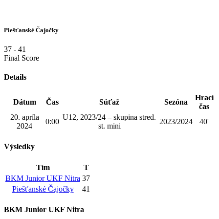
Piešťanské Čajočky
37
-
41
Final Score
Details
Hrací
Dátum
Čas
Súťaž
Sezóna
čas
20. apríla
U12, 2023/24 – skupina stred.
0:00
2023/2024
40'
2024
st. mini
Výsledky
Tím
T
BKM Junior UKF Nitra
37
Piešťanské Čajočky
41
BKM Junior UKF Nitra