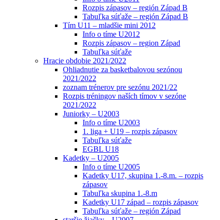
Rozpis zápasov – región Západ B
Tabuľka súťaže – región Západ B
Tím U11 – mladšie mini 2012
Info o tíme U2012
Rozpis zápasov – region Západ
Tabuľka súťaže
Hracie obdobie 2021/2022
Ohliadnutie za basketbalovou sezónou
2021/2022
zoznam trénerov pre sezónu 2021/22
Rozpis tréningov naších tímov v sezóne
2021/2022
Juniorky – U2003
Info o tíme U2003
1. liga + U19 – rozpis zápasov
Tabuľka súťaže
EGBL U18
Kadetky – U2005
Info o tíme U2005
Kadetky U17, skupina 1.-8.m. – rozpis
zápasov
Tabuľka skupina 1.-8.m
Kadetky U17 západ – rozpis zápasov
Tabuľka súťaže – región Západ
staršie žiačky – U2007