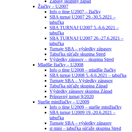
Zápasy skupiny západ
Žiačky – U2007
Info o tíme U2007 – žiačky
SBA turnaj U2007 29.-30.5.2021 –
tabuľka
SBA TURNAJ U2007 5.-6.6.2021 –
tabuľka
SBA TURNAJ U2007 26.-27.6.2021 –
tabuľka
Turnaje SBA – výsledky zápasov
Tabuľka súťaže skupina Stred
Výsledky zápasov – skupina Stred
Mladšie žiačky – U2008
Info o tíme U2008 – mladšie žiačky
SBA turnaj U2008 5.-6.6.2021 – tabuľka
Turnaje SBA – Výsledky zápasov
Tabuľka súťaže skupina Západ
Výsledky zápasov skupina Západ
Prípravný turnaj 9/2020
Staršie minižiačky – U2009
Info o tíme U2009 – staršie minižiačky
SBA turnaj U2009 19.-20.6.2021 –
tabuľka
Turnaje SBA – výsledky zápasov
st mini – tabuľka súťaže skupina Stred