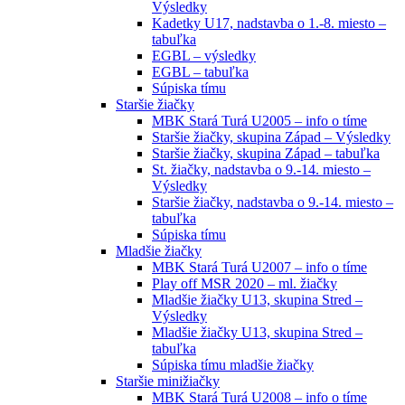
Výsledky
Kadetky U17, nadstavba o 1.-8. miesto –
tabuľka
EGBL – výsledky
EGBL – tabuľka
Súpiska tímu
Staršie žiačky
MBK Stará Turá U2005 – info o tíme
Staršie žiačky, skupina Západ – Výsledky
Staršie žiačky, skupina Západ – tabuľka
St. žiačky, nadstavba o 9.-14. miesto –
Výsledky
Staršie žiačky, nadstavba o 9.-14. miesto –
tabuľka
Súpiska tímu
Mladšie žiačky
MBK Stará Turá U2007 – info o tíme
Play off MSR 2020 – ml. žiačky
Mladšie žiačky U13, skupina Stred –
Výsledky
Mladšie žiačky U13, skupina Stred –
tabuľka
Súpiska tímu mladšie žiačky
Staršie minižiačky
MBK Stará Turá U2008 – info o tíme