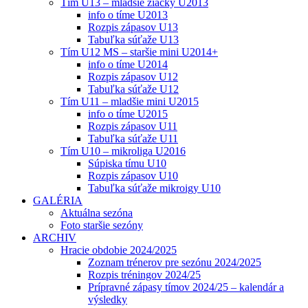
Tím U13 – mladšie žiačky U2013
info o tíme U2013
Rozpis zápasov U13
Tabuľka súťaže U13
Tím U12 MS – staršie mini U2014+
info o tíme U2014
Rozpis zápasov U12
Tabuľka súťaže U12
Tím U11 – mladšie mini U2015
info o tíme U2015
Rozpis zápasov U11
Tabuľka súťaže U11
Tím U10 – mikroliga U2016
Súpiska tímu U10
Rozpis zápasov U10
Tabuľka súťaže mikroigy U10
GALÉRIA
Aktuálna sezóna
Foto staršie sezóny
ARCHIV
Hracie obdobie 2024/2025
Zoznam trénerov pre sezónu 2024/2025
Rozpis tréningov 2024/25
Prípravné zápasy tímov 2024/25 – kalendár a
výsledky