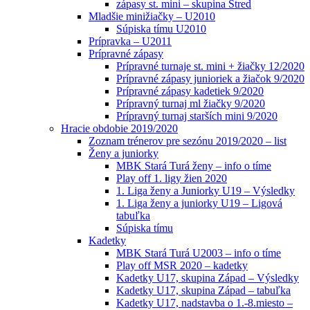
zápasy st. mini – skupina Stred
Mladšie minižiačky – U2010
Súpiska tímu U2010
Prípravka – U2011
Prípravné zápasy
Prípravné turnaje st. mini + žiačky 12/2020
Prípravné zápasy junioriek a žiačok 9/2020
Prípravné zápasy kadetiek 9/2020
Prípravný turnaj ml žiačky 9/2020
Prípravný turnaj starších mini 9/2020
Hracie obdobie 2019/2020
Zoznam trénerov pre sezónu 2019/2020 – list
Ženy a juniorky
MBK Stará Turá ženy – info o tíme
Play off 1. ligy žien 2020
1. Liga ženy a Juniorky U19 – Výsledky
1. Liga ženy a juniorky U19 – Ligová
tabuľka
Súpiska tímu
Kadetky
MBK Stará Turá U2003 – info o tíme
Play off MSR 2020 – kadetky
Kadetky U17, skupina Západ – Výsledky
Kadetky U17, skupina Západ – tabuľka
Kadetky U17, nadstavba o 1.-8.miesto –