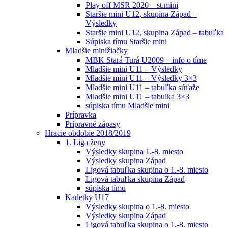
Play off MSR 2020 – st.mini
Staršie mini U12, skupina Západ –
Výsledky
Staršie mini U12, skupina Západ – tabuľka
Súpiska tímu Staršie mini
Mladšie minižiačky
MBK Stará Turá U2009 – info o tíme
Mladšie mini U11 – Výsledky
Mladšie mini U11 – Výsledky 3×3
Mladšie mini U11 – tabuľka súťaže
Mladšie mini U11 – tabulka 3×3
súpiska tímu Mladšie mini
Prípravka
Prípravné zápasy
Hracie obdobie 2018/2019
1. Liga ženy
Výsledky skupina 1.-8. miesto
Výsledky skupina Západ
Ligová tabuľka skupina o 1.-8. miesto
Ligová tabuľka skupina Západ
súpiska tímu
Kadetky U17
Výsledky skupina o 1.-8. miesto
Výsledky skupina Západ
Ligová tabuľka skupina o 1.-8. miesto