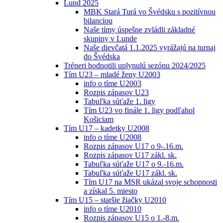
Lund 2025
MBK Stará Turá vo Švédsku s pozitívnou
bilanciou
Naše tímy úspešne zvládli základné
skupiny v Lunde
Naše dievčatá 1.1.2025 vyrážajú na turnaj
do Švédska
Tréneri hodnotili uplynulú sezónu 2024/2025
Tím U23 – mladé ženy U2003
info o tíme U2003
Rozpis zápasov U23
Tabuľka súťaže 1. ligy
Tím U23 vo finále 1. ligy podľahol
Košiciam
Tím U17 – kadetky U2008
info o tíme U2008
Rozpis zápasov U17 o 9-.16.m.
Rozpis zápasov U17 zákl. sk.
Tabuľka súťaže U17 o 9.-16.m.
Tabuľka súťaže U17 zákl. sk.
Tím U17 na MSR ukázal svoje schopnosti
a získal 5. miesto
Tím U15 – staršie žiačky U2010
info o tíme U2010
Rozpis zápasov U15 o 1.-8.m.