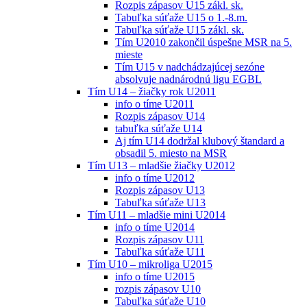
Rozpis zápasov U15 zákl. sk.
Tabuľka súťaže U15 o 1.-8.m.
Tabuľka súťaže U15 zákl. sk.
Tím U2010 zakončil úspešne MSR na 5.
mieste
Tím U15 v nadchádzajúcej sezóne
absolvuje nadnárodnú ligu EGBL
Tím U14 – žiačky rok U2011
info o tíme U2011
Rozpis zápasov U14
tabuľka súťaže U14
Aj tím U14 dodržal klubový štandard a
obsadil 5. miesto na MSR
Tím U13 – mladšie žiačky U2012
info o tíme U2012
Rozpis zápasov U13
Tabuľka súťaže U13
Tím U11 – mladšie mini U2014
info o tíme U2014
Rozpis zápasov U11
Tabuľka súťaže U11
Tím U10 – mikroliga U2015
info o tíme U2015
rozpis zápasov U10
Tabuľka súťaže U10