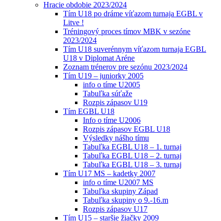
Hracie obdobie 2023/2024
Tím U18 po dráme víťazom turnaja EGBL v
Litve !
Tréningový proces tímov MBK v sezóne
2023/2024
Tím U18 suverénnym víťazom turnaja EGBL
U18 v Diplomat Aréne
Zoznam trénerov pre sezónu 2023/2024
Tím U19 – juniorky 2005
info o tíme U2005
Tabuľka súťaže
Rozpis zápasov U19
Tím EGBL U18
Info o tíme U2006
Rozpis zápasov EGBL U18
Výsledky nášho tímu
Tabuľka EGBL U18 – 1. turnaj
Tabuľka EGBL U18 – 2. turnaj
Tabuľka EGBL U18 – 3. turnaj
Tím U17 MS – kadetky 2007
info o tíme U2007 MS
Tabuľka skupiny Západ
Tabuľka skupiny o 9.-16.m
Rozpis zápasov U17
Tím U15 – staršie žiačky 2009