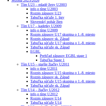
Sezóna 2025/2026
Tím U23 – mladé ženy U2003
info o tíme U2003
Rozpis zápasov U23
Tabuľka súťaže 1. ligy
Slovenský pohár žien
Tím U17 – kadetky U2009
info o tíme U2009
Rozpis zápasov U17 skupina o 1.-8. miesto
Rozpis zápasov sk. Západ
Tabuľka súťaže U17 skupina o 1.-8. miesto
Tabuľka súťaže sk. Západ
EGBL
Prehľad zápasov EGBL stage 1
Tabuľka Stage 1
Tím U15 – staršie žiačky U2011
info o tíme U2011
Rozpis zápasov U15 skupina o 1.-8. miesto
Rozpis zápasov sk. Západ
Tabuľka súťaže U15 skupina o 1.-8. miesto
Tabuľka súťaže sk. Západ
Tím U14 – žiačky U2012
info o tíme U2012
Rozpis zápasov U14
Tabuľka súťaže U14