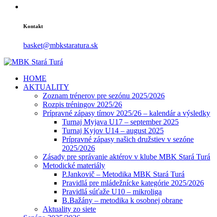
Kontakt
basket@mbkstaratura.sk
HOME
AKTUALITY
Zoznam trénerov pre sezónu 2025/2026
Rozpis tréningov 2025/26
Prípravné zápasy tímov 2025/26 – kalendár a výsledky
Turnaj Myjava U17 – september 2025
Turnaj Kyjov U14 – august 2025
Prípravné zápasy našich družstiev v sezóne
2025/2026
Zásady pre správanie aktérov v klube MBK Stará Turá
Metodické materiály
P.Jankovič – Metodika MBK Stará Turá
Pravidlá pre mládežnícke kategórie 2025/2026
Pravidlá súťaže U10 – mikroliga
B.Bažány – metodika k osobnej obrane
Aktuality zo siete