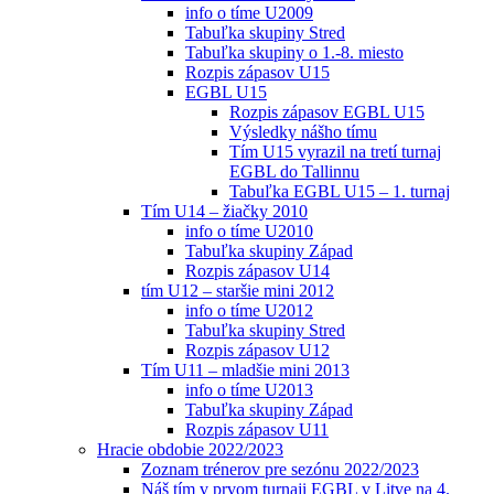
info o tíme U2009
Tabuľka skupiny Stred
Tabuľka skupiny o 1.-8. miesto
Rozpis zápasov U15
EGBL U15
Rozpis zápasov EGBL U15
Výsledky nášho tímu
Tím U15 vyrazil na tretí turnaj
EGBL do Tallinnu
Tabuľka EGBL U15 – 1. turnaj
Tím U14 – žiačky 2010
info o tíme U2010
Tabuľka skupiny Západ
Rozpis zápasov U14
tím U12 – staršie mini 2012
info o tíme U2012
Tabuľka skupiny Stred
Rozpis zápasov U12
Tím U11 – mladšie mini 2013
info o tíme U2013
Tabuľka skupiny Západ
Rozpis zápasov U11
Hracie obdobie 2022/2023
Zoznam trénerov pre sezónu 2022/2023
Náš tím v prvom turnaji EGBL v Litve na 4.