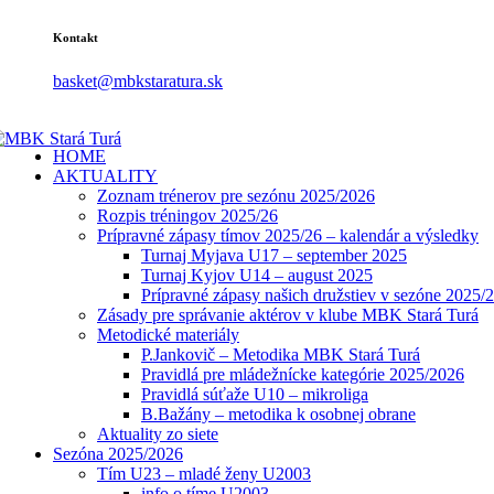
Kontakt
basket@mbkstaratura.sk
HOME
AKTUALITY
Zoznam trénerov pre sezónu 2025/2026
Rozpis tréningov 2025/26
Prípravné zápasy tímov 2025/26 – kalendár a výsledky
Turnaj Myjava U17 – september 2025
Turnaj Kyjov U14 – august 2025
Prípravné zápasy našich družstiev v sezóne 2025/
Zásady pre správanie aktérov v klube MBK Stará Turá
Metodické materiály
P.Jankovič – Metodika MBK Stará Turá
Pravidlá pre mládežnícke kategórie 2025/2026
Pravidlá súťaže U10 – mikroliga
B.Bažány – metodika k osobnej obrane
Aktuality zo siete
Sezóna 2025/2026
Tím U23 – mladé ženy U2003
info o tíme U2003