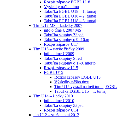
Rozpis zápasov EGBL U18
Výsledky nášho tímu
Tabuľka EGBL U18 – 1. turnaj
Tabuľka EGBL U18 – 2. turnaj
Tabuľka EGBL U18 – 3. turnaj
Tím U17 MS – kadetky 2007
info o tíme U2007 MS
Tabuľka skupiny Západ
Tabuľka skupiny o 9.-16.m
Rozpis zápasov U17
Tím U15 – staršie žiačky 2009
info o tíme U2009
Tabuľka skupiny Stred
Tabuľka skupiny o 1.-8. miesto
Rozpis zápasov U15
EGBL U15
Rozpis zápasov EGBL U15
Výsledky nášho tímu
Tím U15 vyrazil na tretí turnaj EGBL
Tabuľka EGBL U15 – 1. turnaj
Tím U14 – žiačky 2010
info o tíme U2010
Tabuľka skupiny Západ
Rozpis zápasov U14
tím U12 – staršie mini 2012