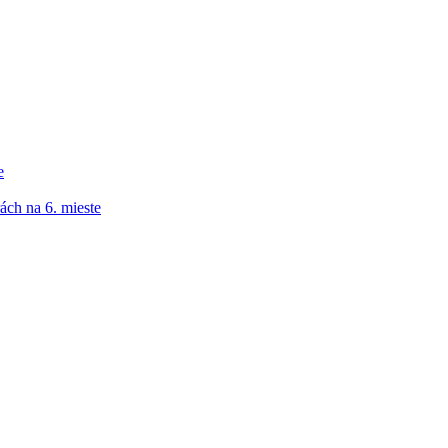
e
ách na 6. mieste