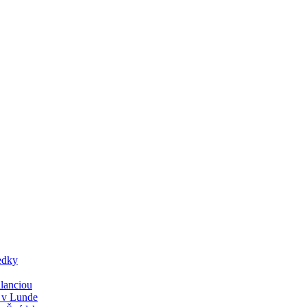
edky
lanciou
y v Lunde