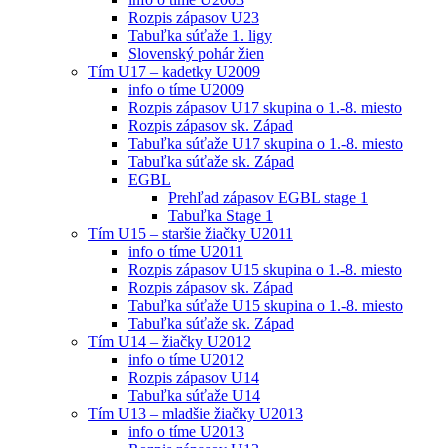
Rozpis zápasov U23
Tabuľka súťaže 1. ligy
Slovenský pohár žien
Tím U17 – kadetky U2009
info o tíme U2009
Rozpis zápasov U17 skupina o 1.-8. miesto
Rozpis zápasov sk. Západ
Tabuľka súťaže U17 skupina o 1.-8. miesto
Tabuľka súťaže sk. Západ
EGBL
Prehľad zápasov EGBL stage 1
Tabuľka Stage 1
Tím U15 – staršie žiačky U2011
info o tíme U2011
Rozpis zápasov U15 skupina o 1.-8. miesto
Rozpis zápasov sk. Západ
Tabuľka súťaže U15 skupina o 1.-8. miesto
Tabuľka súťaže sk. Západ
Tím U14 – žiačky U2012
info o tíme U2012
Rozpis zápasov U14
Tabuľka súťaže U14
Tím U13 – mladšie žiačky U2013
info o tíme U2013