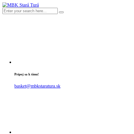
Pripoj sa k tímu!
basket@mbkstaratura.sk