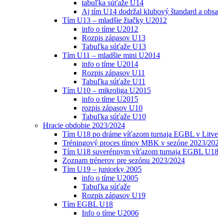
tabuľka súťaže U14
Aj tím U14 dodržal klubový štandard a obs
Tím U13 – mladšie žiačky U2012
info o tíme U2012
Rozpis zápasov U13
Tabuľka súťaže U13
Tím U11 – mladšie mini U2014
info o tíme U2014
Rozpis zápasov U11
Tabuľka súťaže U11
Tím U10 – mikroliga U2015
info o tíme U2015
rozpis zápasov U10
Tabuľka súťaže U10
Hracie obdobie 2023/2024
Tím U18 po dráme víťazom turnaja EGBL v Litve
Tréningový proces tímov MBK v sezóne 2023/20
Tím U18 suverénnym víťazom turnaja EGBL U18
Zoznam trénerov pre sezónu 2023/2024
Tím U19 – juniorky 2005
info o tíme U2005
Tabuľka súťaže
Rozpis zápasov U19
Tím EGBL U18
Info o tíme U2006