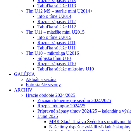
Rozpis zápasov U13
Tabuľka súťaže U13
Tím U12 MS – staršie mini U2014+
info o tíme U2014
Rozpis zápasov U12
Tabuľka súťaže U12
Tím U11 – mladšie mini U2015
info o tíme U2015
Rozpis zápasov U11
Tabuľka súťaže U11
Tím U10 – mikroliga U2016
Súpiska tímu U10
Rozpis zápasov U10
Tabuľka súťaže mikroigy U10
GALÉRIA
Aktuálna sezóna
Foto staršie sezóny
ARCHIV
Hracie obdobie 2024/2025
Zoznam trénerov pre sezónu 2024/2025
Rozpis tréningov 2024/25
Prípravné zápasy tímov 2024/25 – kalendár a výsl
Lund 2025
MBK Stará Turá vo Švédsku s pozitívnou bi
Naše tímy úspešne zvládli základné skupin