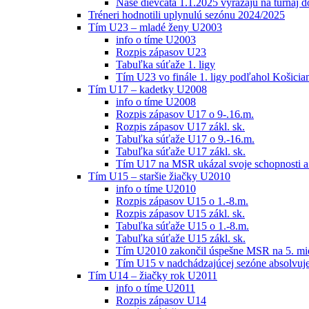
Naše dievčatá 1.1.2025 vyrážajú na turnaj 
Tréneri hodnotili uplynulú sezónu 2024/2025
Tím U23 – mladé ženy U2003
info o tíme U2003
Rozpis zápasov U23
Tabuľka súťaže 1. ligy
Tím U23 vo finále 1. ligy podľahol Košici
Tím U17 – kadetky U2008
info o tíme U2008
Rozpis zápasov U17 o 9-.16.m.
Rozpis zápasov U17 zákl. sk.
Tabuľka súťaže U17 o 9.-16.m.
Tabuľka súťaže U17 zákl. sk.
Tím U17 na MSR ukázal svoje schopnosti a z
Tím U15 – staršie žiačky U2010
info o tíme U2010
Rozpis zápasov U15 o 1.-8.m.
Rozpis zápasov U15 zákl. sk.
Tabuľka súťaže U15 o 1.-8.m.
Tabuľka súťaže U15 zákl. sk.
Tím U2010 zakončil úspešne MSR na 5. mi
Tím U15 v nadchádzajúcej sezóne absolvu
Tím U14 – žiačky rok U2011
info o tíme U2011
Rozpis zápasov U14