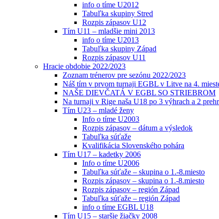
info o tíme U2012
Tabuľka skupiny Stred
Rozpis zápasov U12
Tím U11 – mladšie mini 2013
info o tíme U2013
Tabuľka skupiny Západ
Rozpis zápasov U11
Hracie obdobie 2022/2023
Zoznam trénerov pre sezónu 2022/2023
Náš tím v prvom turnaji EGBL v Litve na 4. miest
NAŠE DIEVČATÁ V EGBL SO STRIEBROM
Na turnaji v Rige naša U18 po 3 výhrach a 2 prehr
Tím U23 – mladé ženy
Info o tíme U2003
Rozpis zápasov – dátum a výsledok
Tabuľka súťaže
Kvalifikácia Slovenského pohára
Tím U17 – kadetky 2006
Info o tíme U2006
Tabuľka súťaže – skupina o 1.-8.miesto
Rozpis zápasov – skupina o 1.-8.miesto
Rozpis zápasov – región Západ
Tabuľka súťaže – región Západ
info o tíme EGBL U18
Tím U15 – staršie žiačky 2008