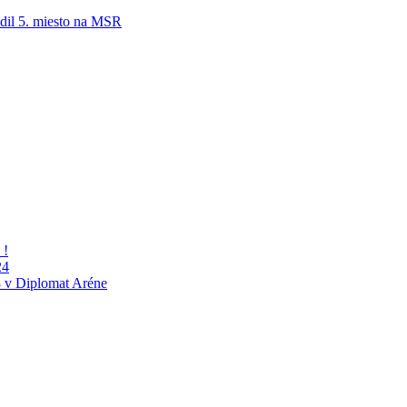
adil 5. miesto na MSR
 !
24
 v Diplomat Aréne