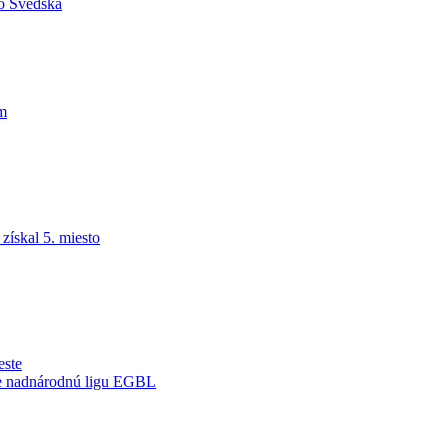
do Švédska
am
ískal 5. miesto
este
je nadnárodnú ligu EGBL