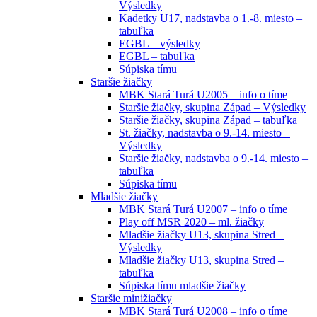
Výsledky
Kadetky U17, nadstavba o 1.-8. miesto –
tabuľka
EGBL – výsledky
EGBL – tabuľka
Súpiska tímu
Staršie žiačky
MBK Stará Turá U2005 – info o tíme
Staršie žiačky, skupina Západ – Výsledky
Staršie žiačky, skupina Západ – tabuľka
St. žiačky, nadstavba o 9.-14. miesto –
Výsledky
Staršie žiačky, nadstavba o 9.-14. miesto –
tabuľka
Súpiska tímu
Mladšie žiačky
MBK Stará Turá U2007 – info o tíme
Play off MSR 2020 – ml. žiačky
Mladšie žiačky U13, skupina Stred –
Výsledky
Mladšie žiačky U13, skupina Stred –
tabuľka
Súpiska tímu mladšie žiačky
Staršie minižiačky
MBK Stará Turá U2008 – info o tíme