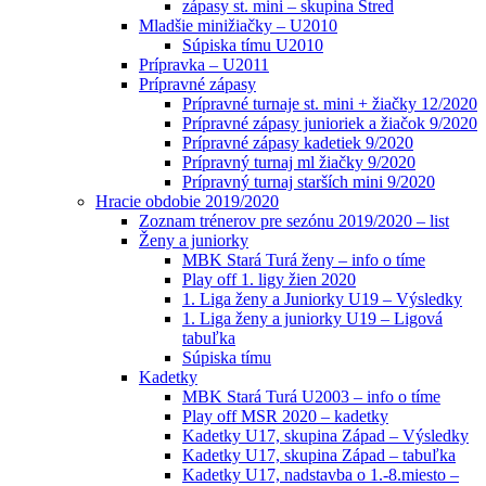
zápasy st. mini – skupina Stred
Mladšie minižiačky – U2010
Súpiska tímu U2010
Prípravka – U2011
Prípravné zápasy
Prípravné turnaje st. mini + žiačky 12/2020
Prípravné zápasy junioriek a žiačok 9/2020
Prípravné zápasy kadetiek 9/2020
Prípravný turnaj ml žiačky 9/2020
Prípravný turnaj starších mini 9/2020
Hracie obdobie 2019/2020
Zoznam trénerov pre sezónu 2019/2020 – list
Ženy a juniorky
MBK Stará Turá ženy – info o tíme
Play off 1. ligy žien 2020
1. Liga ženy a Juniorky U19 – Výsledky
1. Liga ženy a juniorky U19 – Ligová
tabuľka
Súpiska tímu
Kadetky
MBK Stará Turá U2003 – info o tíme
Play off MSR 2020 – kadetky
Kadetky U17, skupina Západ – Výsledky
Kadetky U17, skupina Západ – tabuľka
Kadetky U17, nadstavba o 1.-8.miesto –