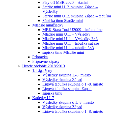
Play off MSR 2020 – st.mini
Staršie mini U12, skupina Západ –
Výsledky
Staršie mini U12, skupina Západ – tabuľka
Súpiska tímu Staršie mini
Mladšie minižiačky
MBK Stará Turá U2009 – info o tíme
Mladšie mini U11 – Výsledky
Mladšie mini U11 – Výsledky 3×3
Mladšie mini U11 – tabuľka súťaže
Mladšie mini U11 – tabulka 3×3
súpiska tímu Mladšie mini
Prípravka
Prípravné zápasy
Hracie obdobie 2018/2019
1. Liga ženy
Výsledky skupina 1.-8. miesto
Výsledky skupina Západ
Ligová tabuľka skupina o 1.-8. miesto
Ligová tabuľka skupina Západ
súpiska tímu
Kadetky U17
Výsledky skupina o 1.-8. miesto
Výsledky skupina Západ
Ligová tabuľka skupina o 1.-8. miesto