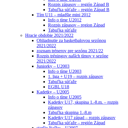
Rozpis zápasov – región Západ B
Tabuľka súťaže – región Západ B
Tím U11 – mladšie mini 2012
Info o tíme U2012
Rozpis zápasov – region Západ
Tabuľka súťaže
Hracie obdobie 2021/2022
Ohliadnutie za basketbalovou sezónou
2021/2022
zoznam trénerov pre sezónu 2021/22
Rozpis tréningov naších tímov v sezóne
2021/2022
Juniorky – U2003
Info o tíme U2003
1. liga + U19 – rozpis zápasov
Tabuľka súťaže
EGBL U18
Kadetky – U2005
Info o tíme U2005
Kadetky U17, skupina 1.-8.m. – rozpis
zápasov
Tabuľka skupina 1.-8.m
Kadetky U17 západ – rozpis zápasov
Tabuľka súťaže – región Západ
staršie žiačky – U2007