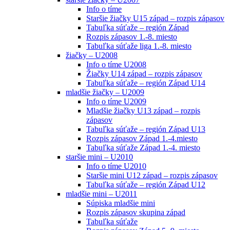
Info o tíme
Staršie žiačky U15 západ – rozpis zápasov
Tabuľka súťaže – región Západ
Rozpis zápasov 1.-8. miesto
Tabuľka súťaže liga 1.-8. miesto
žiačky – U2008
Info o tíme U2008
Žiačky U14 západ – rozpis zápasov
Tabuľka súťaže – región Západ U14
mladšie žiačky – U2009
Info o tíme U2009
Mladšie žiačky U13 západ – rozpis
zápasov
Tabuľka súťaže – región Západ U13
Rozpis zápasov Západ 1.-4.miesto
Tabuľka súťaže Západ 1.-4. miesto
staršie mini – U2010
Info o tíme U2010
Staršie mini U12 západ – rozpis zápasov
Tabuľka súťaže – región Západ U12
mladšie mini – U2011
Súpiska mladšie mini
Rozpis zápasov skupina západ
Tabuľka súťaže