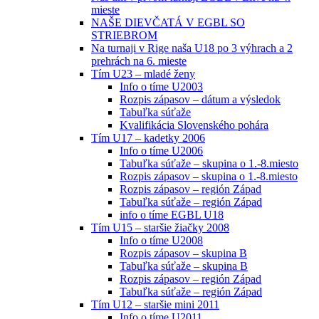
mieste
NAŠE DIEVČATÁ V EGBL SO
STRIEBROM
Na turnaji v Rige naša U18 po 3 výhrach a 2
prehrách na 6. mieste
Tím U23 – mladé ženy
Info o tíme U2003
Rozpis zápasov – dátum a výsledok
Tabuľka súťaže
Kvalifikácia Slovenského pohára
Tím U17 – kadetky 2006
Info o tíme U2006
Tabuľka súťaže – skupina o 1.-8.miesto
Rozpis zápasov – skupina o 1.-8.miesto
Rozpis zápasov – región Západ
Tabuľka súťaže – región Západ
info o tíme EGBL U18
Tím U15 – staršie žiačky 2008
Info o tíme U2008
Rozpis zápasov – skupina B
Tabuľka súťaže – skupina B
Rozpis zápasov – región Západ
Tabuľka súťaže – región Západ
Tím U12 – staršie mini 2011
Info o tíme U2011