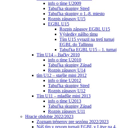
info o tíme U2009
Tabuľka skupiny Stred
Tabuľka skupiny o 1.-8. miesto
Rozpis zápasov U15
EGBL U15
Rozpis zápasov EGBL U15
Výsledky nášho tímu
Tím U15 vyrazil na tretí turnaj
EGBL do Tallinnu
Tabuľka EGBL U15 – 1. turnaj
Tím U14 – žiačky 2010
info o tíme U2010
Tabuľka skupiny Západ
Rozpis zápasov U14
tím U12 – staršie mini 2012
info o tíme U2012
Tabuľka skupiny Stred
Rozpis zápasov U12
Tím U11 – mladšie mini 2013
info o tíme U2013
Tabuľka skupiny Západ
Rozpis zápasov U11
Hracie obdobie 2022/2023
Zoznam trénerov pre sezónu 2022/2023
Náš tím v prvom turnaji EGBL v Litve na 4.