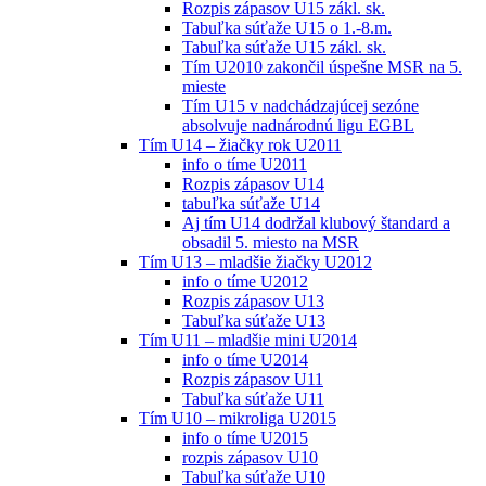
Rozpis zápasov U15 zákl. sk.
Tabuľka súťaže U15 o 1.-8.m.
Tabuľka súťaže U15 zákl. sk.
Tím U2010 zakončil úspešne MSR na 5.
mieste
Tím U15 v nadchádzajúcej sezóne
absolvuje nadnárodnú ligu EGBL
Tím U14 – žiačky rok U2011
info o tíme U2011
Rozpis zápasov U14
tabuľka súťaže U14
Aj tím U14 dodržal klubový štandard a
obsadil 5. miesto na MSR
Tím U13 – mladšie žiačky U2012
info o tíme U2012
Rozpis zápasov U13
Tabuľka súťaže U13
Tím U11 – mladšie mini U2014
info o tíme U2014
Rozpis zápasov U11
Tabuľka súťaže U11
Tím U10 – mikroliga U2015
info o tíme U2015
rozpis zápasov U10
Tabuľka súťaže U10