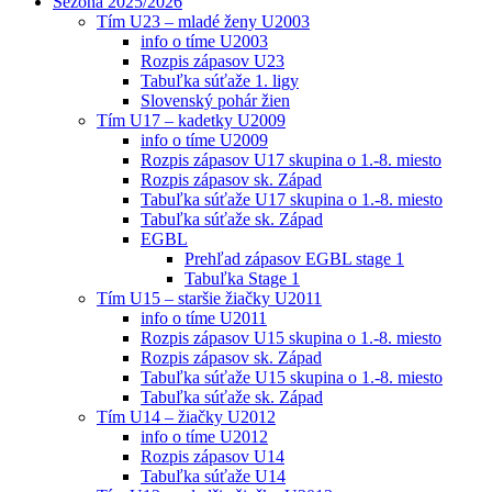
Sezóna 2025/2026
Tím U23 – mladé ženy U2003
info o tíme U2003
Rozpis zápasov U23
Tabuľka súťaže 1. ligy
Slovenský pohár žien
Tím U17 – kadetky U2009
info o tíme U2009
Rozpis zápasov U17 skupina o 1.-8. miesto
Rozpis zápasov sk. Západ
Tabuľka súťaže U17 skupina o 1.-8. miesto
Tabuľka súťaže sk. Západ
EGBL
Prehľad zápasov EGBL stage 1
Tabuľka Stage 1
Tím U15 – staršie žiačky U2011
info o tíme U2011
Rozpis zápasov U15 skupina o 1.-8. miesto
Rozpis zápasov sk. Západ
Tabuľka súťaže U15 skupina o 1.-8. miesto
Tabuľka súťaže sk. Západ
Tím U14 – žiačky U2012
info o tíme U2012
Rozpis zápasov U14
Tabuľka súťaže U14