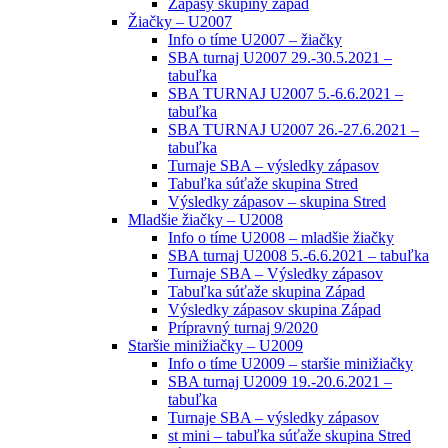
Zápasy skupiny západ
Žiačky – U2007
Info o tíme U2007 – žiačky
SBA turnaj U2007 29.-30.5.2021 –
tabuľka
SBA TURNAJ U2007 5.-6.6.2021 –
tabuľka
SBA TURNAJ U2007 26.-27.6.2021 –
tabuľka
Turnaje SBA – výsledky zápasov
Tabuľka súťaže skupina Stred
Výsledky zápasov – skupina Stred
Mladšie žiačky – U2008
Info o tíme U2008 – mladšie žiačky
SBA turnaj U2008 5.-6.6.2021 – tabuľka
Turnaje SBA – Výsledky zápasov
Tabuľka súťaže skupina Západ
Výsledky zápasov skupina Západ
Prípravný turnaj 9/2020
Staršie minižiačky – U2009
Info o tíme U2009 – staršie minižiačky
SBA turnaj U2009 19.-20.6.2021 –
tabuľka
Turnaje SBA – výsledky zápasov
st mini – tabuľka súťaže skupina Stred