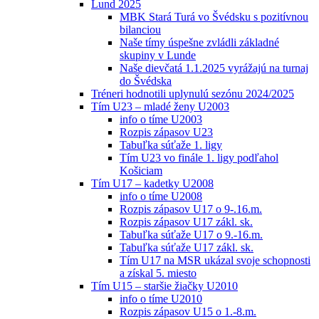
Lund 2025
MBK Stará Turá vo Švédsku s pozitívnou
bilanciou
Naše tímy úspešne zvládli základné
skupiny v Lunde
Naše dievčatá 1.1.2025 vyrážajú na turnaj
do Švédska
Tréneri hodnotili uplynulú sezónu 2024/2025
Tím U23 – mladé ženy U2003
info o tíme U2003
Rozpis zápasov U23
Tabuľka súťaže 1. ligy
Tím U23 vo finále 1. ligy podľahol
Košiciam
Tím U17 – kadetky U2008
info o tíme U2008
Rozpis zápasov U17 o 9-.16.m.
Rozpis zápasov U17 zákl. sk.
Tabuľka súťaže U17 o 9.-16.m.
Tabuľka súťaže U17 zákl. sk.
Tím U17 na MSR ukázal svoje schopnosti
a získal 5. miesto
Tím U15 – staršie žiačky U2010
info o tíme U2010
Rozpis zápasov U15 o 1.-8.m.