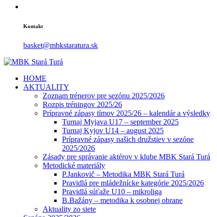
Kontakt
basket@mbkstaratura.sk
HOME
AKTUALITY
Zoznam trénerov pre sezónu 2025/2026
Rozpis tréningov 2025/26
Prípravné zápasy tímov 2025/26 – kalendár a výsledky
Turnaj Myjava U17 – september 2025
Turnaj Kyjov U14 – august 2025
Prípravné zápasy našich družstiev v sezóne
2025/2026
Zásady pre správanie aktérov v klube MBK Stará Turá
Metodické materiály
P.Jankovič – Metodika MBK Stará Turá
Pravidlá pre mládežnícke kategórie 2025/2026
Pravidlá súťaže U10 – mikroliga
B.Bažány – metodika k osobnej obrane
Aktuality zo siete