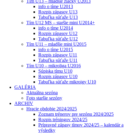
Tím U13 – mladšie žiačky U2013
info o tíme U2013
Rozpis zápasov U13
Tabuľka súťaže U13
Tím U12 MS – staršie mini U2014+
info o tíme U2014
Rozpis zápasov U12
Tabuľka súťaže U12
Tím U11 – mladšie mini U2015
info o tíme U2015
Rozpis zápasov U11
Tabuľka súťaže U11
Tím U10 – mikroliga U2016
Súpiska tímu U10
Rozpis zápasov U10
Tabuľka súťaže mikroigy U10
GALÉRIA
Aktuálna sezóna
Foto staršie sezóny
ARCHIV
Hracie obdobie 2024/2025
Zoznam trénerov pre sezónu 2024/2025
Rozpis tréningov 2024/25
Prípravné zápasy tímov 2024/25 – kalendár a
výsledky