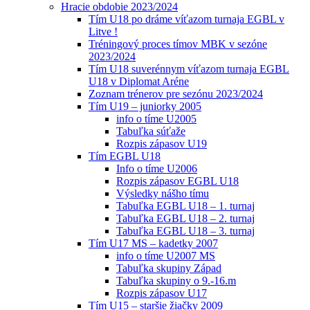
Hracie obdobie 2023/2024
Tím U18 po dráme víťazom turnaja EGBL v
Litve !
Tréningový proces tímov MBK v sezóne
2023/2024
Tím U18 suverénnym víťazom turnaja EGBL
U18 v Diplomat Aréne
Zoznam trénerov pre sezónu 2023/2024
Tím U19 – juniorky 2005
info o tíme U2005
Tabuľka súťaže
Rozpis zápasov U19
Tím EGBL U18
Info o tíme U2006
Rozpis zápasov EGBL U18
Výsledky nášho tímu
Tabuľka EGBL U18 – 1. turnaj
Tabuľka EGBL U18 – 2. turnaj
Tabuľka EGBL U18 – 3. turnaj
Tím U17 MS – kadetky 2007
info o tíme U2007 MS
Tabuľka skupiny Západ
Tabuľka skupiny o 9.-16.m
Rozpis zápasov U17
Tím U15 – staršie žiačky 2009