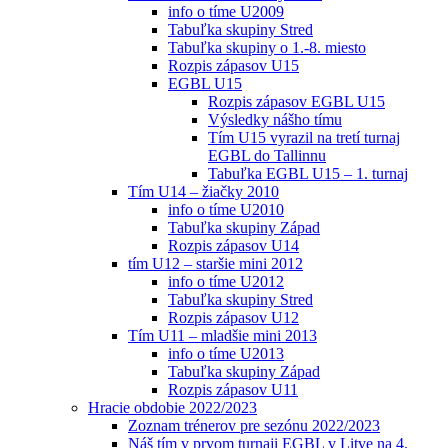
info o tíme U2009
Tabuľka skupiny Stred
Tabuľka skupiny o 1.-8. miesto
Rozpis zápasov U15
EGBL U15
Rozpis zápasov EGBL U15
Výsledky nášho tímu
Tím U15 vyrazil na tretí turnaj
EGBL do Tallinnu
Tabuľka EGBL U15 – 1. turnaj
Tím U14 – žiačky 2010
info o tíme U2010
Tabuľka skupiny Západ
Rozpis zápasov U14
tím U12 – staršie mini 2012
info o tíme U2012
Tabuľka skupiny Stred
Rozpis zápasov U12
Tím U11 – mladšie mini 2013
info o tíme U2013
Tabuľka skupiny Západ
Rozpis zápasov U11
Hracie obdobie 2022/2023
Zoznam trénerov pre sezónu 2022/2023
Náš tím v prvom turnaji EGBL v Litve na 4.