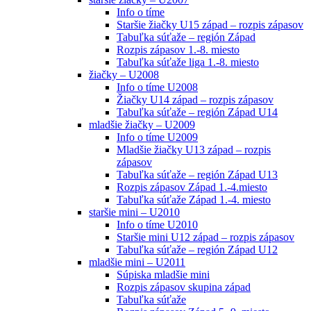
Info o tíme
Staršie žiačky U15 západ – rozpis zápasov
Tabuľka súťaže – región Západ
Rozpis zápasov 1.-8. miesto
Tabuľka súťaže liga 1.-8. miesto
žiačky – U2008
Info o tíme U2008
Žiačky U14 západ – rozpis zápasov
Tabuľka súťaže – región Západ U14
mladšie žiačky – U2009
Info o tíme U2009
Mladšie žiačky U13 západ – rozpis
zápasov
Tabuľka súťaže – región Západ U13
Rozpis zápasov Západ 1.-4.miesto
Tabuľka súťaže Západ 1.-4. miesto
staršie mini – U2010
Info o tíme U2010
Staršie mini U12 západ – rozpis zápasov
Tabuľka súťaže – región Západ U12
mladšie mini – U2011
Súpiska mladšie mini
Rozpis zápasov skupina západ
Tabuľka súťaže