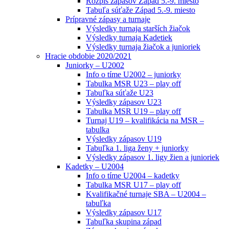
Rozpis zápasov Západ 5.-9. miesto
Tabuľa súťaže Západ 5.-9. miesto
Prípravné zápasy a turnaje
Výsledky turnaja starších žiačok
Výsledky turnaja Kadetiek
Výsledky turnaja žiačok a junioriek
Hracie obdobie 2020/2021
Juniorky – U2002
Info o tíme U2002 – juniorky
Tabulka MSR U23 – play off
Tabuľka súťaže U23
Výsledky zápasov U23
Tabulka MSR U19 – play off
Turnaj U19 – kvalifikácia na MSR –
tabulka
Výsledky zápasov U19
Tabuľka 1. liga ženy + juniorky
Výsledky zápasov 1. ligy žien a junioriek
Kadetky – U2004
Info o tíme U2004 – kadetky
Tabulka MSR U17 – play off
Kvalifikačné turnaje SBA – U2004 –
tabuľka
Výsledky zápasov U17
Tabuľka skupina západ