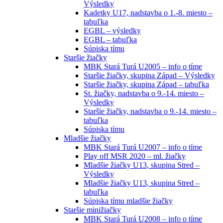
Výsledky
Kadetky U17, nadstavba o 1.-8. miesto –
tabuľka
EGBL – výsledky
EGBL – tabuľka
Súpiska tímu
Staršie žiačky
MBK Stará Turá U2005 – info o tíme
Staršie žiačky, skupina Západ – Výsledky
Staršie žiačky, skupina Západ – tabuľka
St. žiačky, nadstavba o 9.-14. miesto –
Výsledky
Staršie žiačky, nadstavba o 9.-14. miesto –
tabuľka
Súpiska tímu
Mladšie žiačky
MBK Stará Turá U2007 – info o tíme
Play off MSR 2020 – ml. žiačky
Mladšie žiačky U13, skupina Stred –
Výsledky
Mladšie žiačky U13, skupina Stred –
tabuľka
Súpiska tímu mladšie žiačky
Staršie minižiačky
MBK Stará Turá U2008 – info o tíme