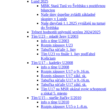
Lund 2025
MBK Stará Turá vo Švédsku s pozitívnou
bilanciou
Naše tímy úspešne zvládli základné
skupiny v Lunde
Naše dievčatá 1.1.2025 vyrážajú na turnaj
do Švédska
Tréneri hodnotili uplynulú sezónu 2024/2025
Tím U23 – mladé ženy U2003
info o tíme U2003
Rozpis zápasov U23
Tabuľka súťaže 1. ligy
Tím U23 vo finále 1. ligy podľahol
Košiciam
Tím U17 – kadetky U2008
info o tíme U2008
Rozpis zápasov U17 o 9-.16.m.
Rozpis zápasov U17 zákl. sk.
Tabuľka súťaže U17 o 9.-16.m.
Tabuľka súťaže U17 zákl. sk.
Tím U17 na MSR ukázal svoje schopnosti
a získal 5. miesto
Tím U15 – staršie žiačky U2010
info o tíme U2010
Rozpis zápasov U15 o 1.-8.m.