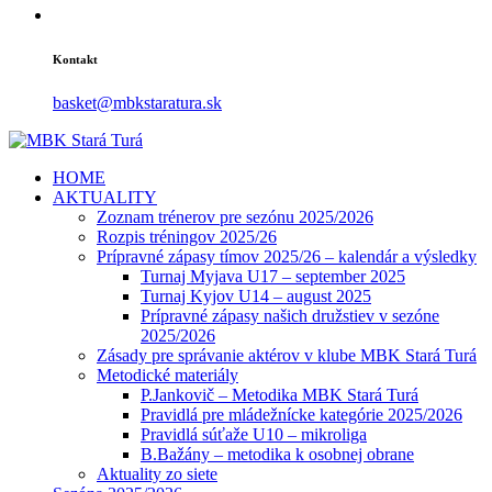
Kontakt
basket@mbkstaratura.sk
HOME
AKTUALITY
Zoznam trénerov pre sezónu 2025/2026
Rozpis tréningov 2025/26
Prípravné zápasy tímov 2025/26 – kalendár a výsledky
Turnaj Myjava U17 – september 2025
Turnaj Kyjov U14 – august 2025
Prípravné zápasy našich družstiev v sezóne
2025/2026
Zásady pre správanie aktérov v klube MBK Stará Turá
Metodické materiály
P.Jankovič – Metodika MBK Stará Turá
Pravidlá pre mládežnícke kategórie 2025/2026
Pravidlá súťaže U10 – mikroliga
B.Bažány – metodika k osobnej obrane
Aktuality zo siete