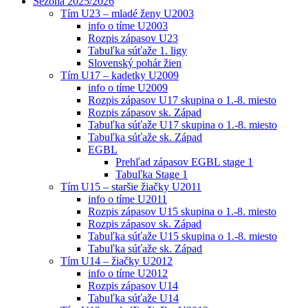
Sezóna 2025/2026
Tím U23 – mladé ženy U2003
info o tíme U2003
Rozpis zápasov U23
Tabuľka súťaže 1. ligy
Slovenský pohár žien
Tím U17 – kadetky U2009
info o tíme U2009
Rozpis zápasov U17 skupina o 1.-8. miesto
Rozpis zápasov sk. Západ
Tabuľka súťaže U17 skupina o 1.-8. miesto
Tabuľka súťaže sk. Západ
EGBL
Prehľad zápasov EGBL stage 1
Tabuľka Stage 1
Tím U15 – staršie žiačky U2011
info o tíme U2011
Rozpis zápasov U15 skupina o 1.-8. miesto
Rozpis zápasov sk. Západ
Tabuľka súťaže U15 skupina o 1.-8. miesto
Tabuľka súťaže sk. Západ
Tím U14 – žiačky U2012
info o tíme U2012
Rozpis zápasov U14
Tabuľka súťaže U14