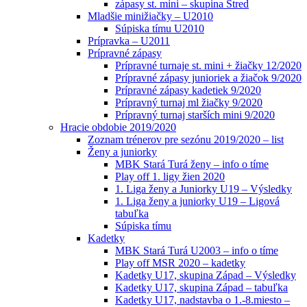
zápasy st. mini – skupina Stred
Mladšie minižiačky – U2010
Súpiska tímu U2010
Prípravka – U2011
Prípravné zápasy
Prípravné turnaje st. mini + žiačky 12/2020
Prípravné zápasy junioriek a žiačok 9/2020
Prípravné zápasy kadetiek 9/2020
Prípravný turnaj ml žiačky 9/2020
Prípravný turnaj starších mini 9/2020
Hracie obdobie 2019/2020
Zoznam trénerov pre sezónu 2019/2020 – list
Ženy a juniorky
MBK Stará Turá ženy – info o tíme
Play off 1. ligy žien 2020
1. Liga ženy a Juniorky U19 – Výsledky
1. Liga ženy a juniorky U19 – Ligová
tabuľka
Súpiska tímu
Kadetky
MBK Stará Turá U2003 – info o tíme
Play off MSR 2020 – kadetky
Kadetky U17, skupina Západ – Výsledky
Kadetky U17, skupina Západ – tabuľka
Kadetky U17, nadstavba o 1.-8.miesto –