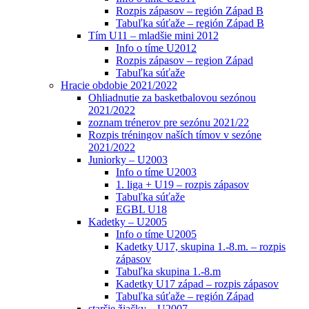
Rozpis zápasov – región Západ B
Tabuľka súťaže – región Západ B
Tím U11 – mladšie mini 2012
Info o tíme U2012
Rozpis zápasov – region Západ
Tabuľka súťaže
Hracie obdobie 2021/2022
Ohliadnutie za basketbalovou sezónou
2021/2022
zoznam trénerov pre sezónu 2021/22
Rozpis tréningov naších tímov v sezóne
2021/2022
Juniorky – U2003
Info o tíme U2003
1. liga + U19 – rozpis zápasov
Tabuľka súťaže
EGBL U18
Kadetky – U2005
Info o tíme U2005
Kadetky U17, skupina 1.-8.m. – rozpis
zápasov
Tabuľka skupina 1.-8.m
Kadetky U17 západ – rozpis zápasov
Tabuľka súťaže – región Západ
staršie žiačky – U2007