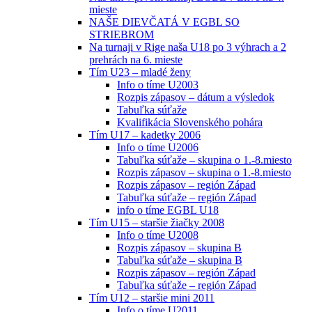
mieste
NAŠE DIEVČATÁ V EGBL SO
STRIEBROM
Na turnaji v Rige naša U18 po 3 výhrach a 2
prehrách na 6. mieste
Tím U23 – mladé ženy
Info o tíme U2003
Rozpis zápasov – dátum a výsledok
Tabuľka súťaže
Kvalifikácia Slovenského pohára
Tím U17 – kadetky 2006
Info o tíme U2006
Tabuľka súťaže – skupina o 1.-8.miesto
Rozpis zápasov – skupina o 1.-8.miesto
Rozpis zápasov – región Západ
Tabuľka súťaže – región Západ
info o tíme EGBL U18
Tím U15 – staršie žiačky 2008
Info o tíme U2008
Rozpis zápasov – skupina B
Tabuľka súťaže – skupina B
Rozpis zápasov – región Západ
Tabuľka súťaže – región Západ
Tím U12 – staršie mini 2011
Info o tíme U2011