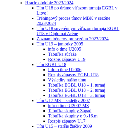
Hracie obdobie 2023/2024
Tím U18 po dráme víťazom turnaja EGBL v
Litve !
Tréningový proces tímov MBK v sezóne
2023/2024
Tím U18 suverénnym víťazom turnaja EGBL
U18 v Diplomat Aréne
Zoznam trénerov pre sezónu 2023/2024
Tím U19 – juniorky 2005
info o tíme U2005
Tabuľka súťaže
Rozpis zápasov U19
Tím EGBL U18
Info o tíme U2006
Rozpis zápasov EGBL U18
Výsledky nášho tímu
Tabuľka EGBL U18 – 1. turnaj
Tabuľka EGBL U18 – 2. turnaj
Tabuľka EGBL U18 – 3. turnaj
Tím U17 MS – kadetky 2007
info o tíme U2007 MS
Tabuľka skupiny Západ
Tabuľka skupiny o 9.-16.m
Rozpis zápasov U17
Tím U15 – staršie žiačky 2009