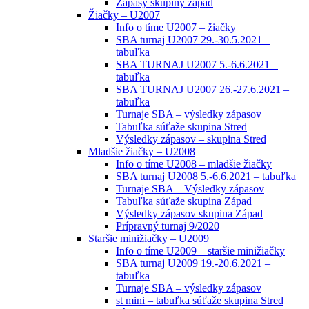
Zápasy skupiny západ
Žiačky – U2007
Info o tíme U2007 – žiačky
SBA turnaj U2007 29.-30.5.2021 –
tabuľka
SBA TURNAJ U2007 5.-6.6.2021 –
tabuľka
SBA TURNAJ U2007 26.-27.6.2021 –
tabuľka
Turnaje SBA – výsledky zápasov
Tabuľka súťaže skupina Stred
Výsledky zápasov – skupina Stred
Mladšie žiačky – U2008
Info o tíme U2008 – mladšie žiačky
SBA turnaj U2008 5.-6.6.2021 – tabuľka
Turnaje SBA – Výsledky zápasov
Tabuľka súťaže skupina Západ
Výsledky zápasov skupina Západ
Prípravný turnaj 9/2020
Staršie minižiačky – U2009
Info o tíme U2009 – staršie minižiačky
SBA turnaj U2009 19.-20.6.2021 –
tabuľka
Turnaje SBA – výsledky zápasov
st mini – tabuľka súťaže skupina Stred