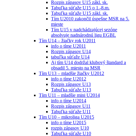
Rozpis zápasov U15 zákl. sk.
Tabuľka súťaže U15 o 1.-8.m.
Tabuľka súťaže U15 zákl. sk.
Tím U2010 zakončil úspešne MSR na 5.
mieste
Tím U15 v nadchádzajúcej sezóne
absolvuje nadnárodnú ligu EGBL
Tím U14 – žiačky rok U2011
info o tíme U2011
Rozpis zápasov U14
tabuľka súťaže U14
Aj tím U14 dodržal klubový štandard a
obsadil 5. miesto na MSR
Tím U13 – mladšie žiačky U2012
info o tíme U2012
Rozpis zápasov U13
Tabuľka súťaže U13
Tím U11 – mladšie mini U2014
info o tíme U2014
Rozpis zápasov U11
Tabuľka súťaže U11
Tím U10 – mikroliga U2015
info o tíme U2015
rozpis zápasov U10
Tabuľka súťaže U10