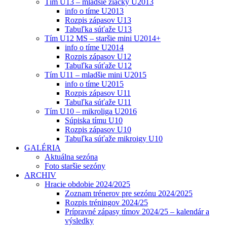
Tím U13 – mladšie žiačky U2013
info o tíme U2013
Rozpis zápasov U13
Tabuľka súťaže U13
Tím U12 MS – staršie mini U2014+
info o tíme U2014
Rozpis zápasov U12
Tabuľka súťaže U12
Tím U11 – mladšie mini U2015
info o tíme U2015
Rozpis zápasov U11
Tabuľka súťaže U11
Tím U10 – mikroliga U2016
Súpiska tímu U10
Rozpis zápasov U10
Tabuľka súťaže mikroigy U10
GALÉRIA
Aktuálna sezóna
Foto staršie sezóny
ARCHIV
Hracie obdobie 2024/2025
Zoznam trénerov pre sezónu 2024/2025
Rozpis tréningov 2024/25
Prípravné zápasy tímov 2024/25 – kalendár a
výsledky