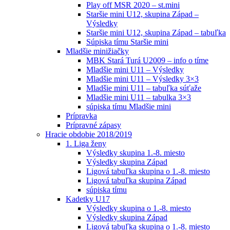
Play off MSR 2020 – st.mini
Staršie mini U12, skupina Západ –
Výsledky
Staršie mini U12, skupina Západ – tabuľka
Súpiska tímu Staršie mini
Mladšie minižiačky
MBK Stará Turá U2009 – info o tíme
Mladšie mini U11 – Výsledky
Mladšie mini U11 – Výsledky 3×3
Mladšie mini U11 – tabuľka súťaže
Mladšie mini U11 – tabulka 3×3
súpiska tímu Mladšie mini
Prípravka
Prípravné zápasy
Hracie obdobie 2018/2019
1. Liga ženy
Výsledky skupina 1.-8. miesto
Výsledky skupina Západ
Ligová tabuľka skupina o 1.-8. miesto
Ligová tabuľka skupina Západ
súpiska tímu
Kadetky U17
Výsledky skupina o 1.-8. miesto
Výsledky skupina Západ
Ligová tabuľka skupina o 1.-8. miesto