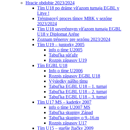
Hracie obdobie 2023/2024
Tím U18 po dráme víťazom turnaja EGBL v
Litve !
Tréningový proces tímov MBK v sezóne
2023/2024
Tím U18 suverénnym víťazom turnaja EGBL
U18 v Diplomat Aréne
Zoznam trénerov pre sezónu 2023/2024
Tím U19 – juniorky 2005
info o tíme U2005
Tabuľka súťaže
Rozpis zápasov U19
Tím EGBL U18
Info o tíme U2006
Rozpis zápasov EGBL U18
Výsledky nášho tímu
Tabuľka EGBL U18 – 1. turnaj
Tabuľka EGBL U18 – 2. turnaj
Tabuľka EGBL U18 – 3. turnaj
Tím U17 MS – kadetky 2007
info o tíme U2007 MS
Tabuľka skupiny Západ
Tabuľka skupiny o 9.-16.m
Rozpis zápasov U17
Tím U15 – staršie žiačky 2009