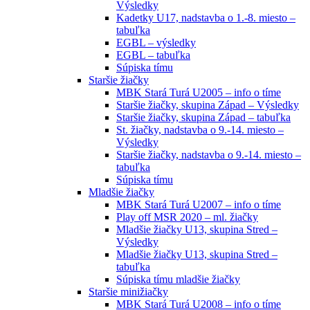
Výsledky
Kadetky U17, nadstavba o 1.-8. miesto –
tabuľka
EGBL – výsledky
EGBL – tabuľka
Súpiska tímu
Staršie žiačky
MBK Stará Turá U2005 – info o tíme
Staršie žiačky, skupina Západ – Výsledky
Staršie žiačky, skupina Západ – tabuľka
St. žiačky, nadstavba o 9.-14. miesto –
Výsledky
Staršie žiačky, nadstavba o 9.-14. miesto –
tabuľka
Súpiska tímu
Mladšie žiačky
MBK Stará Turá U2007 – info o tíme
Play off MSR 2020 – ml. žiačky
Mladšie žiačky U13, skupina Stred –
Výsledky
Mladšie žiačky U13, skupina Stred –
tabuľka
Súpiska tímu mladšie žiačky
Staršie minižiačky
MBK Stará Turá U2008 – info o tíme