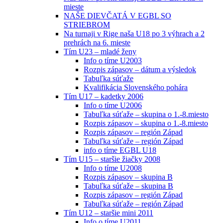
mieste
NAŠE DIEVČATÁ V EGBL SO
STRIEBROM
Na turnaji v Rige naša U18 po 3 výhrach a 2
prehrách na 6. mieste
Tím U23 – mladé ženy
Info o tíme U2003
Rozpis zápasov – dátum a výsledok
Tabuľka súťaže
Kvalifikácia Slovenského pohára
Tím U17 – kadetky 2006
Info o tíme U2006
Tabuľka súťaže – skupina o 1.-8.miesto
Rozpis zápasov – skupina o 1.-8.miesto
Rozpis zápasov – región Západ
Tabuľka súťaže – región Západ
info o tíme EGBL U18
Tím U15 – staršie žiačky 2008
Info o tíme U2008
Rozpis zápasov – skupina B
Tabuľka súťaže – skupina B
Rozpis zápasov – región Západ
Tabuľka súťaže – región Západ
Tím U12 – staršie mini 2011
Info o tíme U2011