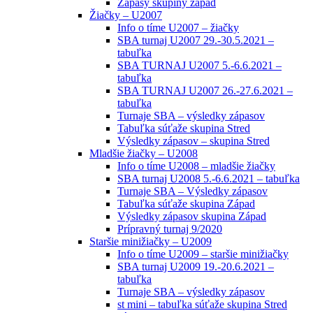
Zápasy skupiny západ
Žiačky – U2007
Info o tíme U2007 – žiačky
SBA turnaj U2007 29.-30.5.2021 –
tabuľka
SBA TURNAJ U2007 5.-6.6.2021 –
tabuľka
SBA TURNAJ U2007 26.-27.6.2021 –
tabuľka
Turnaje SBA – výsledky zápasov
Tabuľka súťaže skupina Stred
Výsledky zápasov – skupina Stred
Mladšie žiačky – U2008
Info o tíme U2008 – mladšie žiačky
SBA turnaj U2008 5.-6.6.2021 – tabuľka
Turnaje SBA – Výsledky zápasov
Tabuľka súťaže skupina Západ
Výsledky zápasov skupina Západ
Prípravný turnaj 9/2020
Staršie minižiačky – U2009
Info o tíme U2009 – staršie minižiačky
SBA turnaj U2009 19.-20.6.2021 –
tabuľka
Turnaje SBA – výsledky zápasov
st mini – tabuľka súťaže skupina Stred