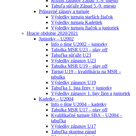
Rozpis zápasov Západ 5.-9. miesto
Tabuľa súťaže Západ 5.-9. miesto
Prípravné zápasy a turnaje
Výsledky turnaja starších žiačok
Výsledky turnaja Kadetiek
Výsledky turnaja žiačok a junioriek
Hracie obdobie 2020/2021
Juniorky – U2002
Info o tíme U2002 – juniorky
Tabulka MSR U23 – play off
Tabuľka súťaže U23
Výsledky zápasov U23
Tabulka MSR U19 – play off
Turnaj U19 – kvalifikácia na MSR –
tabulka
Výsledky zápasov U19
Tabuľka 1. liga ženy + juniorky
Výsledky zápasov 1. ligy žien a junioriek
Kadetky – U2004
Info o tíme U2004 – kadetky
Tabulka MSR U17 – play off
Kvalifikačné turnaje SBA – U2004 –
tabuľka
Výsledky zápasov U17
Tabuľka skupina západ