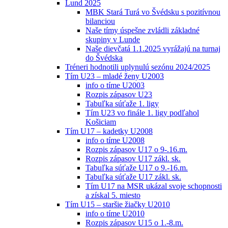
Lund 2025
MBK Stará Turá vo Švédsku s pozitívnou
bilanciou
Naše tímy úspešne zvládli základné
skupiny v Lunde
Naše dievčatá 1.1.2025 vyrážajú na turnaj
do Švédska
Tréneri hodnotili uplynulú sezónu 2024/2025
Tím U23 – mladé ženy U2003
info o tíme U2003
Rozpis zápasov U23
Tabuľka súťaže 1. ligy
Tím U23 vo finále 1. ligy podľahol
Košiciam
Tím U17 – kadetky U2008
info o tíme U2008
Rozpis zápasov U17 o 9-.16.m.
Rozpis zápasov U17 zákl. sk.
Tabuľka súťaže U17 o 9.-16.m.
Tabuľka súťaže U17 zákl. sk.
Tím U17 na MSR ukázal svoje schopnosti
a získal 5. miesto
Tím U15 – staršie žiačky U2010
info o tíme U2010
Rozpis zápasov U15 o 1.-8.m.