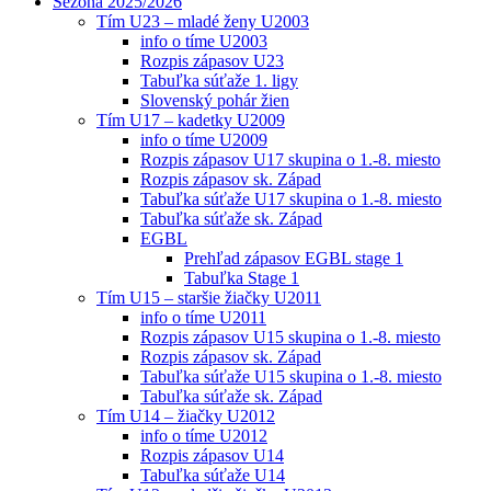
Sezóna 2025/2026
Tím U23 – mladé ženy U2003
info o tíme U2003
Rozpis zápasov U23
Tabuľka súťaže 1. ligy
Slovenský pohár žien
Tím U17 – kadetky U2009
info o tíme U2009
Rozpis zápasov U17 skupina o 1.-8. miesto
Rozpis zápasov sk. Západ
Tabuľka súťaže U17 skupina o 1.-8. miesto
Tabuľka súťaže sk. Západ
EGBL
Prehľad zápasov EGBL stage 1
Tabuľka Stage 1
Tím U15 – staršie žiačky U2011
info o tíme U2011
Rozpis zápasov U15 skupina o 1.-8. miesto
Rozpis zápasov sk. Západ
Tabuľka súťaže U15 skupina o 1.-8. miesto
Tabuľka súťaže sk. Západ
Tím U14 – žiačky U2012
info o tíme U2012
Rozpis zápasov U14
Tabuľka súťaže U14