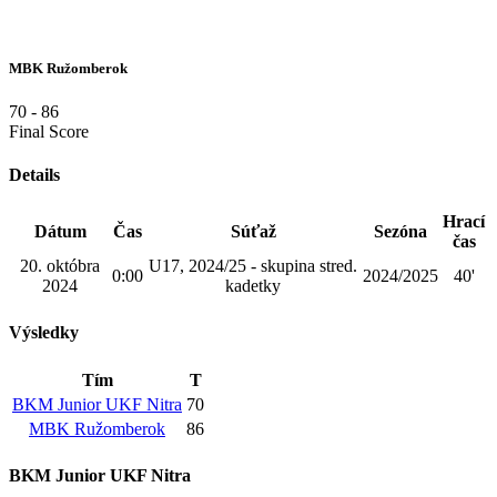
MBK Ružomberok
70
-
86
Final Score
Details
Hrací
Dátum
Čas
Súťaž
Sezóna
čas
20. októbra
U17, 2024/25 - skupina stred.
0:00
2024/2025
40'
2024
kadetky
Výsledky
Tím
T
BKM Junior UKF Nitra
70
MBK Ružomberok
86
BKM Junior UKF Nitra