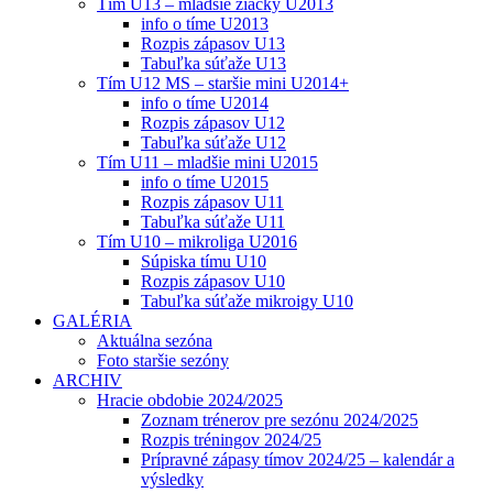
Tím U13 – mladšie žiačky U2013
info o tíme U2013
Rozpis zápasov U13
Tabuľka súťaže U13
Tím U12 MS – staršie mini U2014+
info o tíme U2014
Rozpis zápasov U12
Tabuľka súťaže U12
Tím U11 – mladšie mini U2015
info o tíme U2015
Rozpis zápasov U11
Tabuľka súťaže U11
Tím U10 – mikroliga U2016
Súpiska tímu U10
Rozpis zápasov U10
Tabuľka súťaže mikroigy U10
GALÉRIA
Aktuálna sezóna
Foto staršie sezóny
ARCHIV
Hracie obdobie 2024/2025
Zoznam trénerov pre sezónu 2024/2025
Rozpis tréningov 2024/25
Prípravné zápasy tímov 2024/25 – kalendár a
výsledky