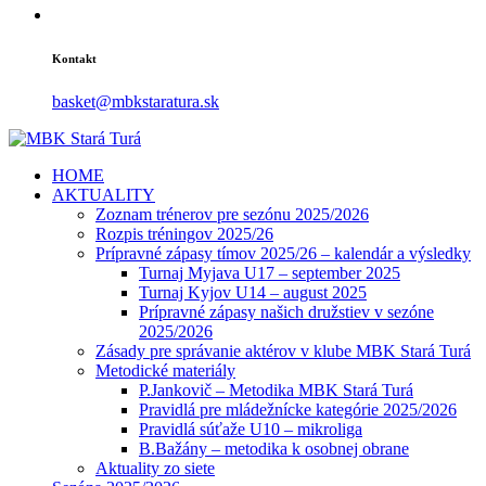
Kontakt
basket@mbkstaratura.sk
HOME
AKTUALITY
Zoznam trénerov pre sezónu 2025/2026
Rozpis tréningov 2025/26
Prípravné zápasy tímov 2025/26 – kalendár a výsledky
Turnaj Myjava U17 – september 2025
Turnaj Kyjov U14 – august 2025
Prípravné zápasy našich družstiev v sezóne
2025/2026
Zásady pre správanie aktérov v klube MBK Stará Turá
Metodické materiály
P.Jankovič – Metodika MBK Stará Turá
Pravidlá pre mládežnícke kategórie 2025/2026
Pravidlá súťaže U10 – mikroliga
B.Bažány – metodika k osobnej obrane
Aktuality zo siete