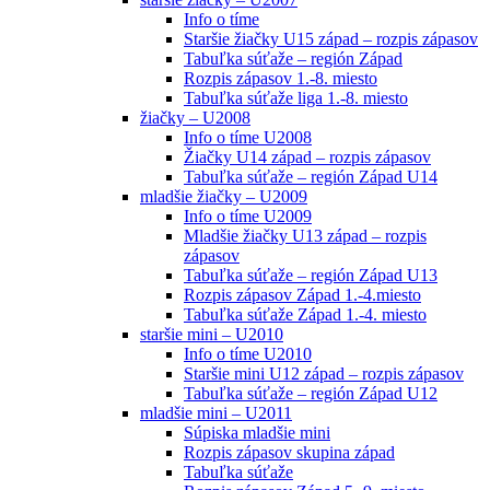
Info o tíme
Staršie žiačky U15 západ – rozpis zápasov
Tabuľka súťaže – región Západ
Rozpis zápasov 1.-8. miesto
Tabuľka súťaže liga 1.-8. miesto
žiačky – U2008
Info o tíme U2008
Žiačky U14 západ – rozpis zápasov
Tabuľka súťaže – región Západ U14
mladšie žiačky – U2009
Info o tíme U2009
Mladšie žiačky U13 západ – rozpis
zápasov
Tabuľka súťaže – región Západ U13
Rozpis zápasov Západ 1.-4.miesto
Tabuľka súťaže Západ 1.-4. miesto
staršie mini – U2010
Info o tíme U2010
Staršie mini U12 západ – rozpis zápasov
Tabuľka súťaže – región Západ U12
mladšie mini – U2011
Súpiska mladšie mini
Rozpis zápasov skupina západ
Tabuľka súťaže