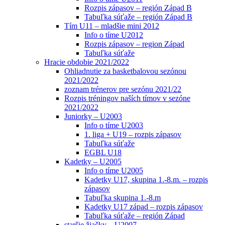
Rozpis zápasov – región Západ B
Tabuľka súťaže – región Západ B
Tím U11 – mladšie mini 2012
Info o tíme U2012
Rozpis zápasov – region Západ
Tabuľka súťaže
Hracie obdobie 2021/2022
Ohliadnutie za basketbalovou sezónou
2021/2022
zoznam trénerov pre sezónu 2021/22
Rozpis tréningov naších tímov v sezóne
2021/2022
Juniorky – U2003
Info o tíme U2003
1. liga + U19 – rozpis zápasov
Tabuľka súťaže
EGBL U18
Kadetky – U2005
Info o tíme U2005
Kadetky U17, skupina 1.-8.m. – rozpis
zápasov
Tabuľka skupina 1.-8.m
Kadetky U17 západ – rozpis zápasov
Tabuľka súťaže – región Západ
staršie žiačky – U2007