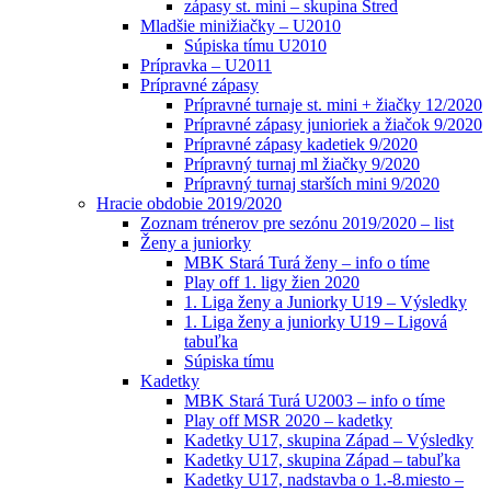
zápasy st. mini – skupina Stred
Mladšie minižiačky – U2010
Súpiska tímu U2010
Prípravka – U2011
Prípravné zápasy
Prípravné turnaje st. mini + žiačky 12/2020
Prípravné zápasy junioriek a žiačok 9/2020
Prípravné zápasy kadetiek 9/2020
Prípravný turnaj ml žiačky 9/2020
Prípravný turnaj starších mini 9/2020
Hracie obdobie 2019/2020
Zoznam trénerov pre sezónu 2019/2020 – list
Ženy a juniorky
MBK Stará Turá ženy – info o tíme
Play off 1. ligy žien 2020
1. Liga ženy a Juniorky U19 – Výsledky
1. Liga ženy a juniorky U19 – Ligová
tabuľka
Súpiska tímu
Kadetky
MBK Stará Turá U2003 – info o tíme
Play off MSR 2020 – kadetky
Kadetky U17, skupina Západ – Výsledky
Kadetky U17, skupina Západ – tabuľka
Kadetky U17, nadstavba o 1.-8.miesto –