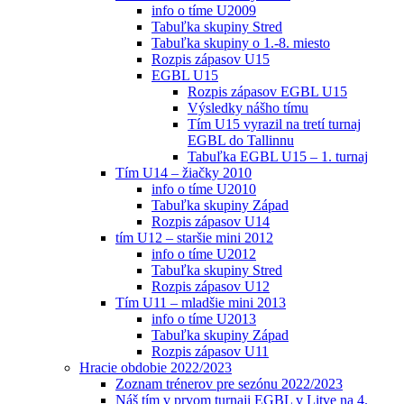
info o tíme U2009
Tabuľka skupiny Stred
Tabuľka skupiny o 1.-8. miesto
Rozpis zápasov U15
EGBL U15
Rozpis zápasov EGBL U15
Výsledky nášho tímu
Tím U15 vyrazil na tretí turnaj
EGBL do Tallinnu
Tabuľka EGBL U15 – 1. turnaj
Tím U14 – žiačky 2010
info o tíme U2010
Tabuľka skupiny Západ
Rozpis zápasov U14
tím U12 – staršie mini 2012
info o tíme U2012
Tabuľka skupiny Stred
Rozpis zápasov U12
Tím U11 – mladšie mini 2013
info o tíme U2013
Tabuľka skupiny Západ
Rozpis zápasov U11
Hracie obdobie 2022/2023
Zoznam trénerov pre sezónu 2022/2023
Náš tím v prvom turnaji EGBL v Litve na 4.