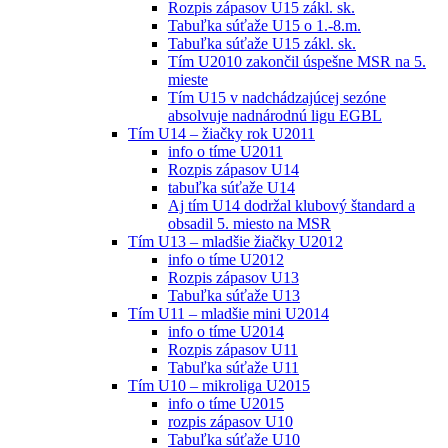
Rozpis zápasov U15 zákl. sk.
Tabuľka súťaže U15 o 1.-8.m.
Tabuľka súťaže U15 zákl. sk.
Tím U2010 zakončil úspešne MSR na 5.
mieste
Tím U15 v nadchádzajúcej sezóne
absolvuje nadnárodnú ligu EGBL
Tím U14 – žiačky rok U2011
info o tíme U2011
Rozpis zápasov U14
tabuľka súťaže U14
Aj tím U14 dodržal klubový štandard a
obsadil 5. miesto na MSR
Tím U13 – mladšie žiačky U2012
info o tíme U2012
Rozpis zápasov U13
Tabuľka súťaže U13
Tím U11 – mladšie mini U2014
info o tíme U2014
Rozpis zápasov U11
Tabuľka súťaže U11
Tím U10 – mikroliga U2015
info o tíme U2015
rozpis zápasov U10
Tabuľka súťaže U10