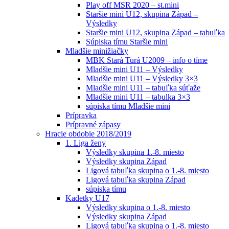
Play off MSR 2020 – st.mini
Staršie mini U12, skupina Západ –
Výsledky
Staršie mini U12, skupina Západ – tabuľka
Súpiska tímu Staršie mini
Mladšie minižiačky
MBK Stará Turá U2009 – info o tíme
Mladšie mini U11 – Výsledky
Mladšie mini U11 – Výsledky 3×3
Mladšie mini U11 – tabuľka súťaže
Mladšie mini U11 – tabulka 3×3
súpiska tímu Mladšie mini
Prípravka
Prípravné zápasy
Hracie obdobie 2018/2019
1. Liga ženy
Výsledky skupina 1.-8. miesto
Výsledky skupina Západ
Ligová tabuľka skupina o 1.-8. miesto
Ligová tabuľka skupina Západ
súpiska tímu
Kadetky U17
Výsledky skupina o 1.-8. miesto
Výsledky skupina Západ
Ligová tabuľka skupina o 1.-8. miesto