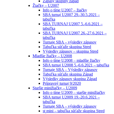
Zápasy skupiny západ
Žiačky – U2007
Info o tíme U2007 – žiačky
SBA turnaj U2007 29.-30.5.2021 –
tabuľka
SBA TURNAJ U2007 5.-6.6.2021 –
tabuľka
SBA TURNAJ U2007 26.-27.6.2021 –
tabuľka
Turnaje SBA – výsledky zápasov
Tabuľka súťaže skupina Stred
Výsledky zápasov – skupina Stred
Mladšie žiačky – U2008
Info o tíme U2008 – mladšie žiačky
SBA turnaj U2008 5.-6.6.2021 – tabuľka
Turnaje SBA – Výsledky zápasov
Tabuľka súťaže skupina Západ
Výsledky zápasov skupina Západ
Prípravný turnaj 9/2020
Staršie minižiačky – U2009
Info o tíme U2009 – staršie minižiačky
SBA turnaj U2009 19.-20.6.2021 –
tabuľka
Turnaje SBA – výsledky zápasov
st mini – tabuľka súťaže skupina Stred