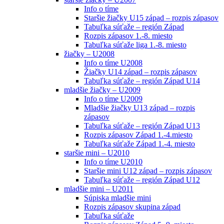
Info o tíme
Staršie žiačky U15 západ – rozpis zápasov
Tabuľka súťaže – región Západ
Rozpis zápasov 1.-8. miesto
Tabuľka súťaže liga 1.-8. miesto
žiačky – U2008
Info o tíme U2008
Žiačky U14 západ – rozpis zápasov
Tabuľka súťaže – región Západ U14
mladšie žiačky – U2009
Info o tíme U2009
Mladšie žiačky U13 západ – rozpis
zápasov
Tabuľka súťaže – región Západ U13
Rozpis zápasov Západ 1.-4.miesto
Tabuľka súťaže Západ 1.-4. miesto
staršie mini – U2010
Info o tíme U2010
Staršie mini U12 západ – rozpis zápasov
Tabuľka súťaže – región Západ U12
mladšie mini – U2011
Súpiska mladšie mini
Rozpis zápasov skupina západ
Tabuľka súťaže