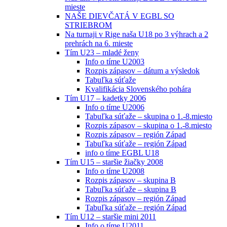
mieste
NAŠE DIEVČATÁ V EGBL SO
STRIEBROM
Na turnaji v Rige naša U18 po 3 výhrach a 2
prehrách na 6. mieste
Tím U23 – mladé ženy
Info o tíme U2003
Rozpis zápasov – dátum a výsledok
Tabuľka súťaže
Kvalifikácia Slovenského pohára
Tím U17 – kadetky 2006
Info o tíme U2006
Tabuľka súťaže – skupina o 1.-8.miesto
Rozpis zápasov – skupina o 1.-8.miesto
Rozpis zápasov – región Západ
Tabuľka súťaže – región Západ
info o tíme EGBL U18
Tím U15 – staršie žiačky 2008
Info o tíme U2008
Rozpis zápasov – skupina B
Tabuľka súťaže – skupina B
Rozpis zápasov – región Západ
Tabuľka súťaže – región Západ
Tím U12 – staršie mini 2011
Info o tíme U2011