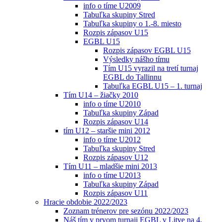
info o tíme U2009
Tabuľka skupiny Stred
Tabuľka skupiny o 1.-8. miesto
Rozpis zápasov U15
EGBL U15
Rozpis zápasov EGBL U15
Výsledky nášho tímu
Tím U15 vyrazil na tretí turnaj
EGBL do Tallinnu
Tabuľka EGBL U15 – 1. turnaj
Tím U14 – žiačky 2010
info o tíme U2010
Tabuľka skupiny Západ
Rozpis zápasov U14
tím U12 – staršie mini 2012
info o tíme U2012
Tabuľka skupiny Stred
Rozpis zápasov U12
Tím U11 – mladšie mini 2013
info o tíme U2013
Tabuľka skupiny Západ
Rozpis zápasov U11
Hracie obdobie 2022/2023
Zoznam trénerov pre sezónu 2022/2023
Náš tím v prvom turnaji EGBL v Litve na 4.