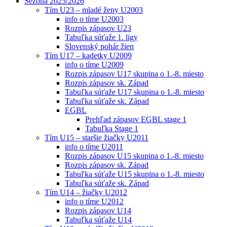
Sezóna 2025/2026
Tím U23 – mladé ženy U2003
info o tíme U2003
Rozpis zápasov U23
Tabuľka súťaže 1. ligy
Slovenský pohár žien
Tím U17 – kadetky U2009
info o tíme U2009
Rozpis zápasov U17 skupina o 1.-8. miesto
Rozpis zápasov sk. Západ
Tabuľka súťaže U17 skupina o 1.-8. miesto
Tabuľka súťaže sk. Západ
EGBL
Prehľad zápasov EGBL stage 1
Tabuľka Stage 1
Tím U15 – staršie žiačky U2011
info o tíme U2011
Rozpis zápasov U15 skupina o 1.-8. miesto
Rozpis zápasov sk. Západ
Tabuľka súťaže U15 skupina o 1.-8. miesto
Tabuľka súťaže sk. Západ
Tím U14 – žiačky U2012
info o tíme U2012
Rozpis zápasov U14
Tabuľka súťaže U14