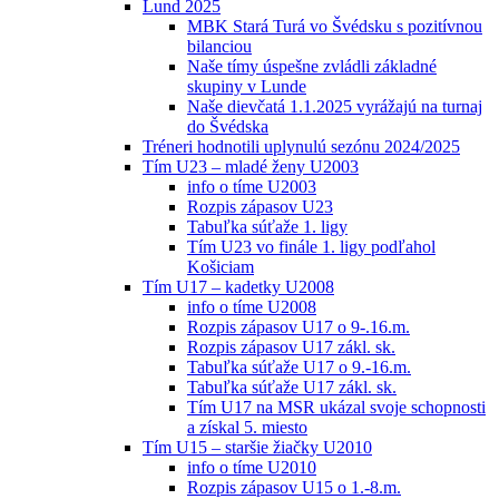
Lund 2025
MBK Stará Turá vo Švédsku s pozitívnou
bilanciou
Naše tímy úspešne zvládli základné
skupiny v Lunde
Naše dievčatá 1.1.2025 vyrážajú na turnaj
do Švédska
Tréneri hodnotili uplynulú sezónu 2024/2025
Tím U23 – mladé ženy U2003
info o tíme U2003
Rozpis zápasov U23
Tabuľka súťaže 1. ligy
Tím U23 vo finále 1. ligy podľahol
Košiciam
Tím U17 – kadetky U2008
info o tíme U2008
Rozpis zápasov U17 o 9-.16.m.
Rozpis zápasov U17 zákl. sk.
Tabuľka súťaže U17 o 9.-16.m.
Tabuľka súťaže U17 zákl. sk.
Tím U17 na MSR ukázal svoje schopnosti
a získal 5. miesto
Tím U15 – staršie žiačky U2010
info o tíme U2010
Rozpis zápasov U15 o 1.-8.m.