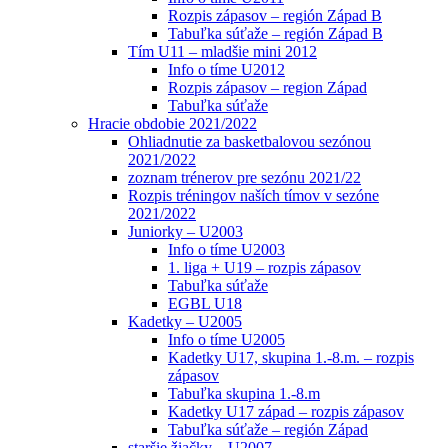
Rozpis zápasov – región Západ B
Tabuľka súťaže – región Západ B
Tím U11 – mladšie mini 2012
Info o tíme U2012
Rozpis zápasov – region Západ
Tabuľka súťaže
Hracie obdobie 2021/2022
Ohliadnutie za basketbalovou sezónou
2021/2022
zoznam trénerov pre sezónu 2021/22
Rozpis tréningov naších tímov v sezóne
2021/2022
Juniorky – U2003
Info o tíme U2003
1. liga + U19 – rozpis zápasov
Tabuľka súťaže
EGBL U18
Kadetky – U2005
Info o tíme U2005
Kadetky U17, skupina 1.-8.m. – rozpis
zápasov
Tabuľka skupina 1.-8.m
Kadetky U17 západ – rozpis zápasov
Tabuľka súťaže – región Západ
staršie žiačky – U2007