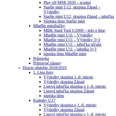
Play off MSR 2020 – st.mini
Staršie mini U12, skupina Západ –
Výsledky
Staršie mini U12, skupina Západ – tabuľka
Súpiska tímu Staršie mini
Mladšie minižiačky
MBK Stará Turá U2009 – info o tíme
Mladšie mini U11 – Výsledky
Mladšie mini U11 – Výsledky 3×3
Mladšie mini U11 – tabuľka súťaže
Mladšie mini U11 – tabulka 3×3
súpiska tímu Mladšie mini
Prípravka
Prípravné zápasy
Hracie obdobie 2018/2019
1. Liga ženy
Výsledky skupina 1.-8. miesto
Výsledky skupina Západ
Ligová tabuľka skupina o 1.-8. miesto
Ligová tabuľka skupina Západ
súpiska tímu
Kadetky U17
Výsledky skupina o 1.-8. miesto
Výsledky skupina Západ
Ligová tabuľka skupina o 1.-8. miesto