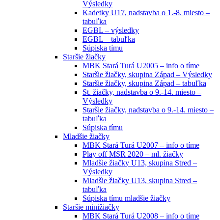
Výsledky
Kadetky U17, nadstavba o 1.-8. miesto –
tabuľka
EGBL – výsledky
EGBL – tabuľka
Súpiska tímu
Staršie žiačky
MBK Stará Turá U2005 – info o tíme
Staršie žiačky, skupina Západ – Výsledky
Staršie žiačky, skupina Západ – tabuľka
St. žiačky, nadstavba o 9.-14. miesto –
Výsledky
Staršie žiačky, nadstavba o 9.-14. miesto –
tabuľka
Súpiska tímu
Mladšie žiačky
MBK Stará Turá U2007 – info o tíme
Play off MSR 2020 – ml. žiačky
Mladšie žiačky U13, skupina Stred –
Výsledky
Mladšie žiačky U13, skupina Stred –
tabuľka
Súpiska tímu mladšie žiačky
Staršie minižiačky
MBK Stará Turá U2008 – info o tíme