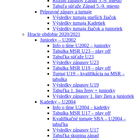
Rozpis zápasov Západ 5.-9. miesto
Tabuľa súťaže Západ 5.-9. miesto
Prípravné zápasy a turnaje
Výsledky turnaja starších žiačok
Výsledky turnaja Kadetiek
Výsledky turnaja žiačok a junioriek
Hracie obdobie 2020/2021
Juniorky – U2002
Info o tíme U2002 – juniorky
Tabulka MSR U23 – play off
Tabuľka súťaže U23
Výsledky zápasov U23
Tabulka MSR U19 – play off
Turnaj U19 – kvalifikácia na MSR –
tabulka
Výsledky zápasov U19
Tabuľka 1. liga ženy + juniorky
Výsledky zápasov 1. ligy žien a junioriek
Kadetky – U2004
Info o tíme U2004 – kadetky
Tabulka MSR U17 – play off
Kvalifikačné turnaje SBA – U2004 –
tabuľka
Výsledky zápasov U17
Tabuľka skupina západ