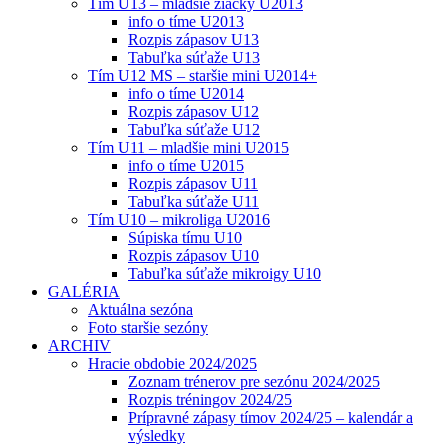
Tím U13 – mladšie žiačky U2013
info o tíme U2013
Rozpis zápasov U13
Tabuľka súťaže U13
Tím U12 MS – staršie mini U2014+
info o tíme U2014
Rozpis zápasov U12
Tabuľka súťaže U12
Tím U11 – mladšie mini U2015
info o tíme U2015
Rozpis zápasov U11
Tabuľka súťaže U11
Tím U10 – mikroliga U2016
Súpiska tímu U10
Rozpis zápasov U10
Tabuľka súťaže mikroigy U10
GALÉRIA
Aktuálna sezóna
Foto staršie sezóny
ARCHIV
Hracie obdobie 2024/2025
Zoznam trénerov pre sezónu 2024/2025
Rozpis tréningov 2024/25
Prípravné zápasy tímov 2024/25 – kalendár a
výsledky