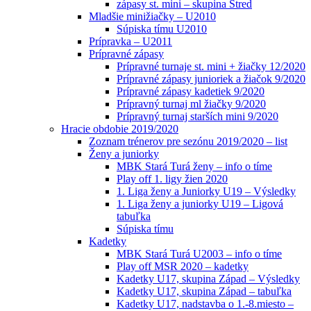
zápasy st. mini – skupina Stred
Mladšie minižiačky – U2010
Súpiska tímu U2010
Prípravka – U2011
Prípravné zápasy
Prípravné turnaje st. mini + žiačky 12/2020
Prípravné zápasy junioriek a žiačok 9/2020
Prípravné zápasy kadetiek 9/2020
Prípravný turnaj ml žiačky 9/2020
Prípravný turnaj starších mini 9/2020
Hracie obdobie 2019/2020
Zoznam trénerov pre sezónu 2019/2020 – list
Ženy a juniorky
MBK Stará Turá ženy – info o tíme
Play off 1. ligy žien 2020
1. Liga ženy a Juniorky U19 – Výsledky
1. Liga ženy a juniorky U19 – Ligová
tabuľka
Súpiska tímu
Kadetky
MBK Stará Turá U2003 – info o tíme
Play off MSR 2020 – kadetky
Kadetky U17, skupina Západ – Výsledky
Kadetky U17, skupina Západ – tabuľka
Kadetky U17, nadstavba o 1.-8.miesto –