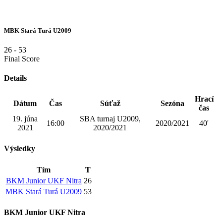
MBK Stará Turá U2009
26
-
53
Final Score
Details
Hrací
Dátum
Čas
Súťaž
Sezóna
čas
19. júna
SBA turnaj U2009,
16:00
2020/2021
40'
2021
2020/2021
Výsledky
Tím
T
BKM Junior UKF Nitra
26
MBK Stará Turá U2009
53
BKM Junior UKF Nitra