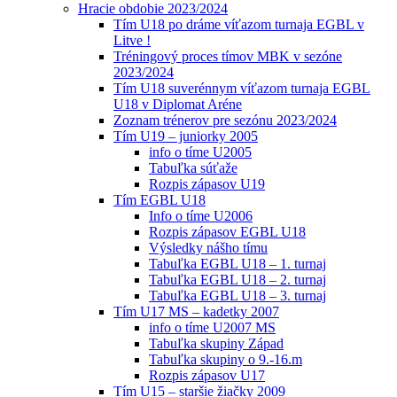
Hracie obdobie 2023/2024
Tím U18 po dráme víťazom turnaja EGBL v
Litve !
Tréningový proces tímov MBK v sezóne
2023/2024
Tím U18 suverénnym víťazom turnaja EGBL
U18 v Diplomat Aréne
Zoznam trénerov pre sezónu 2023/2024
Tím U19 – juniorky 2005
info o tíme U2005
Tabuľka súťaže
Rozpis zápasov U19
Tím EGBL U18
Info o tíme U2006
Rozpis zápasov EGBL U18
Výsledky nášho tímu
Tabuľka EGBL U18 – 1. turnaj
Tabuľka EGBL U18 – 2. turnaj
Tabuľka EGBL U18 – 3. turnaj
Tím U17 MS – kadetky 2007
info o tíme U2007 MS
Tabuľka skupiny Západ
Tabuľka skupiny o 9.-16.m
Rozpis zápasov U17
Tím U15 – staršie žiačky 2009