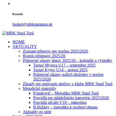
Kontakt
basket@mbkstaratura.sk
HOME
AKTUALITY
Zoznam trénerov pre sezónu 2025/2026
Rozpis tréningov 2025/26
Prípravné zápasy tímov 2025/26 – kalendár a výsledky
Turnaj Myjava U17 – september 2025
Turnaj Kyjov U14 – august 2025
Prípravné zápasy našich družstiev v sezóne
2025/2026
Zásady pre správanie aktérov v klube MBK Stará Turá
Metodické materiály
P.Jankovič – Metodika MBK Stará Turá
Pravidlá pre mládežnícke kategórie 2025/2026
Pravidlá súťaže U10 – mikroliga
B.Bažány – metodika k osobnej obrane
Aktuality zo siete