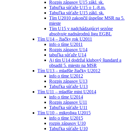
Rozpis zápasov U15 zákl. sk.
Tabuľka súťaže U15 o 1.-8.m.
Tabuľka súťaže U15 zákl. sk.
Tím U2010 zakončil úspešne MSR na 5.
mieste
Tím U15 v nadchádzajúcej sezóne
absolvuje nadnárodnú ligu EGBL
Tím U14 – žiačky rok U2011
info o tíme U2011
Rozpis zápasov U14
tabuľka súťaže U14
Aj tím U14 dodržal klubový štandard a
obsadil 5. miesto na MSR
Tím U13 – mladšie žiačky U2012
info o tíme U2012
Rozpis zápasov U13
Tabuľka súťaže U13
Tím U11 – mladšie mini U2014
info o tíme U2014
Rozpis zápasov U11
Tabuľka súťaže U11
Tím U10 – mikroliga U2015
info o tíme U2015
rozpis zápasov U10
Tabuľka súťaže U10