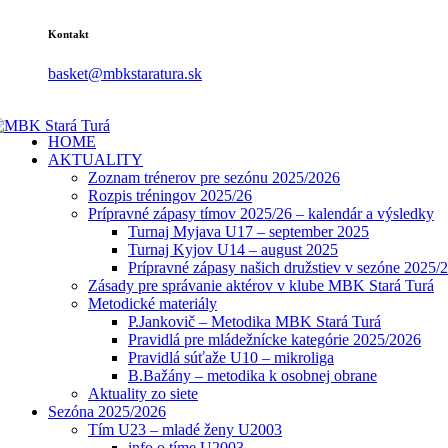
Kontakt
basket@mbkstaratura.sk
HOME
AKTUALITY
Zoznam trénerov pre sezónu 2025/2026
Rozpis tréningov 2025/26
Prípravné zápasy tímov 2025/26 – kalendár a výsledky
Turnaj Myjava U17 – september 2025
Turnaj Kyjov U14 – august 2025
Prípravné zápasy našich družstiev v sezóne 2025/
Zásady pre správanie aktérov v klube MBK Stará Turá
Metodické materiály
P.Jankovič – Metodika MBK Stará Turá
Pravidlá pre mládežnícke kategórie 2025/2026
Pravidlá súťaže U10 – mikroliga
B.Bažány – metodika k osobnej obrane
Aktuality zo siete
Sezóna 2025/2026
Tím U23 – mladé ženy U2003
info o tíme U2003