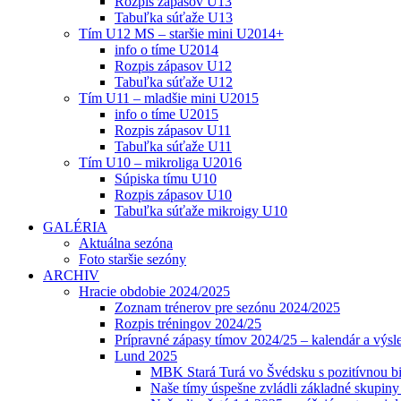
Rozpis zápasov U13
Tabuľka súťaže U13
Tím U12 MS – staršie mini U2014+
info o tíme U2014
Rozpis zápasov U12
Tabuľka súťaže U12
Tím U11 – mladšie mini U2015
info o tíme U2015
Rozpis zápasov U11
Tabuľka súťaže U11
Tím U10 – mikroliga U2016
Súpiska tímu U10
Rozpis zápasov U10
Tabuľka súťaže mikroigy U10
GALÉRIA
Aktuálna sezóna
Foto staršie sezóny
ARCHIV
Hracie obdobie 2024/2025
Zoznam trénerov pre sezónu 2024/2025
Rozpis tréningov 2024/25
Prípravné zápasy tímov 2024/25 – kalendár a výsl
Lund 2025
MBK Stará Turá vo Švédsku s pozitívnou bi
Naše tímy úspešne zvládli základné skupin