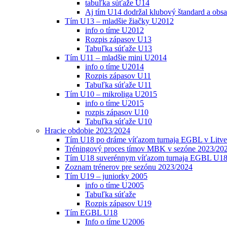
tabuľka súťaže U14
Aj tím U14 dodržal klubový štandard a obs
Tím U13 – mladšie žiačky U2012
info o tíme U2012
Rozpis zápasov U13
Tabuľka súťaže U13
Tím U11 – mladšie mini U2014
info o tíme U2014
Rozpis zápasov U11
Tabuľka súťaže U11
Tím U10 – mikroliga U2015
info o tíme U2015
rozpis zápasov U10
Tabuľka súťaže U10
Hracie obdobie 2023/2024
Tím U18 po dráme víťazom turnaja EGBL v Litve
Tréningový proces tímov MBK v sezóne 2023/20
Tím U18 suverénnym víťazom turnaja EGBL U18
Zoznam trénerov pre sezónu 2023/2024
Tím U19 – juniorky 2005
info o tíme U2005
Tabuľka súťaže
Rozpis zápasov U19
Tím EGBL U18
Info o tíme U2006