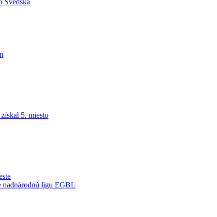
do Švédska
am
ískal 5. miesto
este
je nadnárodnú ligu EGBL