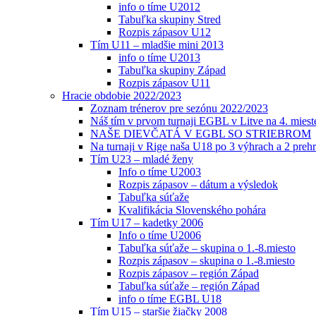
info o tíme U2012
Tabuľka skupiny Stred
Rozpis zápasov U12
Tím U11 – mladšie mini 2013
info o tíme U2013
Tabuľka skupiny Západ
Rozpis zápasov U11
Hracie obdobie 2022/2023
Zoznam trénerov pre sezónu 2022/2023
Náš tím v prvom turnaji EGBL v Litve na 4. miest
NAŠE DIEVČATÁ V EGBL SO STRIEBROM
Na turnaji v Rige naša U18 po 3 výhrach a 2 prehr
Tím U23 – mladé ženy
Info o tíme U2003
Rozpis zápasov – dátum a výsledok
Tabuľka súťaže
Kvalifikácia Slovenského pohára
Tím U17 – kadetky 2006
Info o tíme U2006
Tabuľka súťaže – skupina o 1.-8.miesto
Rozpis zápasov – skupina o 1.-8.miesto
Rozpis zápasov – región Západ
Tabuľka súťaže – región Západ
info o tíme EGBL U18
Tím U15 – staršie žiačky 2008