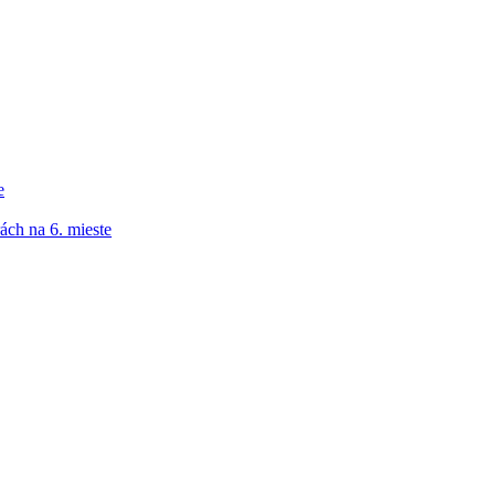
e
ách na 6. mieste