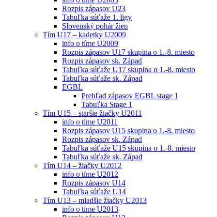
Rozpis zápasov U23
Tabuľka súťaže 1. ligy
Slovenský pohár žien
Tím U17 – kadetky U2009
info o tíme U2009
Rozpis zápasov U17 skupina o 1.-8. miesto
Rozpis zápasov sk. Západ
Tabuľka súťaže U17 skupina o 1.-8. miesto
Tabuľka súťaže sk. Západ
EGBL
Prehľad zápasov EGBL stage 1
Tabuľka Stage 1
Tím U15 – staršie žiačky U2011
info o tíme U2011
Rozpis zápasov U15 skupina o 1.-8. miesto
Rozpis zápasov sk. Západ
Tabuľka súťaže U15 skupina o 1.-8. miesto
Tabuľka súťaže sk. Západ
Tím U14 – žiačky U2012
info o tíme U2012
Rozpis zápasov U14
Tabuľka súťaže U14
Tím U13 – mladšie žiačky U2013
info o tíme U2013