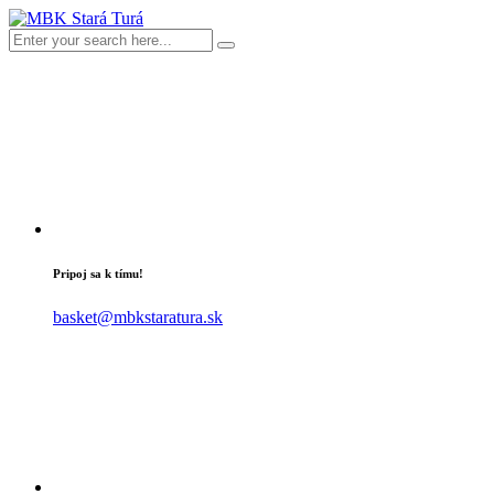
Pripoj sa k tímu!
basket@mbkstaratura.sk