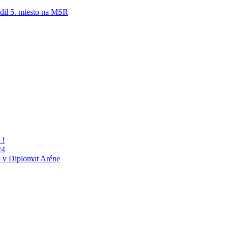
adil 5. miesto na MSR
 !
24
 v Diplomat Aréne