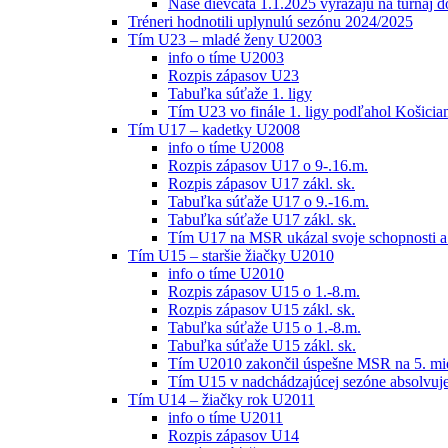
Naše dievčatá 1.1.2025 vyrážajú na turnaj 
Tréneri hodnotili uplynulú sezónu 2024/2025
Tím U23 – mladé ženy U2003
info o tíme U2003
Rozpis zápasov U23
Tabuľka súťaže 1. ligy
Tím U23 vo finále 1. ligy podľahol Košici
Tím U17 – kadetky U2008
info o tíme U2008
Rozpis zápasov U17 o 9-.16.m.
Rozpis zápasov U17 zákl. sk.
Tabuľka súťaže U17 o 9.-16.m.
Tabuľka súťaže U17 zákl. sk.
Tím U17 na MSR ukázal svoje schopnosti a z
Tím U15 – staršie žiačky U2010
info o tíme U2010
Rozpis zápasov U15 o 1.-8.m.
Rozpis zápasov U15 zákl. sk.
Tabuľka súťaže U15 o 1.-8.m.
Tabuľka súťaže U15 zákl. sk.
Tím U2010 zakončil úspešne MSR na 5. mi
Tím U15 v nadchádzajúcej sezóne absolvu
Tím U14 – žiačky rok U2011
info o tíme U2011
Rozpis zápasov U14