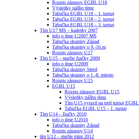
Rozpis zápasov EGBL U18
Výsledky nášho tímu
Tabuľka EGBL U18 – 1. turnaj
Tabuľka EGBL U18 – 2. turnaj
Tabuľka EGBL U18 – 3. turnaj
Tím U17 MS – kadetky 2007
info o tíme U2007 MS
Tabuľka skupiny Západ
Tabuľka skupiny o 9.-16.m
Rozpis zápasov U17
Tím U15 – staršie žiačky 2009
info o tíme U2009
Tabuľka skupiny Stred
Tabuľka skupiny o 1.-8. miesto
Rozpis zápasov U15
EGBL U15
Rozpis zápasov EGBL U15
Výsledky nášho tímu
Tím U15 vyrazil na tretí turnaj EGBL
Tabuľka EGBL U15 – 1. turnaj
Tím U14 – žiačky 2010
info o tíme U2010
Tabuľka skupiny Západ
Rozpis zápasov U14
tím U12 – staršie mini 2012