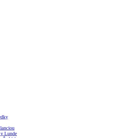
edky
lanciou
y v Lunde