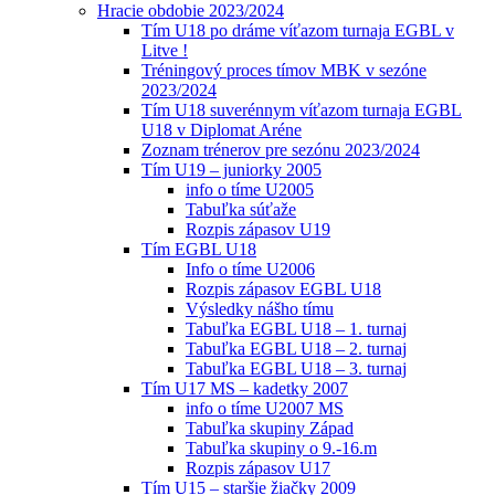
Hracie obdobie 2023/2024
Tím U18 po dráme víťazom turnaja EGBL v
Litve !
Tréningový proces tímov MBK v sezóne
2023/2024
Tím U18 suverénnym víťazom turnaja EGBL
U18 v Diplomat Aréne
Zoznam trénerov pre sezónu 2023/2024
Tím U19 – juniorky 2005
info o tíme U2005
Tabuľka súťaže
Rozpis zápasov U19
Tím EGBL U18
Info o tíme U2006
Rozpis zápasov EGBL U18
Výsledky nášho tímu
Tabuľka EGBL U18 – 1. turnaj
Tabuľka EGBL U18 – 2. turnaj
Tabuľka EGBL U18 – 3. turnaj
Tím U17 MS – kadetky 2007
info o tíme U2007 MS
Tabuľka skupiny Západ
Tabuľka skupiny o 9.-16.m
Rozpis zápasov U17
Tím U15 – staršie žiačky 2009