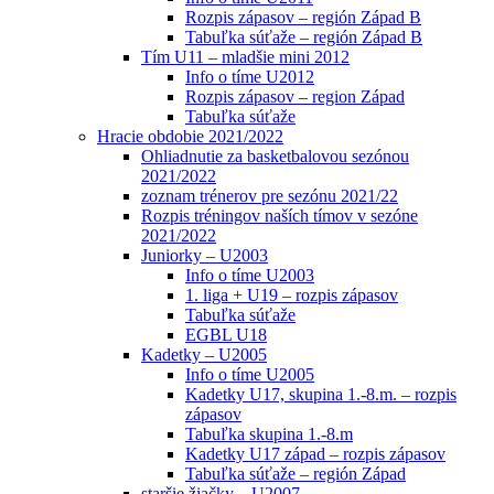
Rozpis zápasov – región Západ B
Tabuľka súťaže – región Západ B
Tím U11 – mladšie mini 2012
Info o tíme U2012
Rozpis zápasov – region Západ
Tabuľka súťaže
Hracie obdobie 2021/2022
Ohliadnutie za basketbalovou sezónou
2021/2022
zoznam trénerov pre sezónu 2021/22
Rozpis tréningov naších tímov v sezóne
2021/2022
Juniorky – U2003
Info o tíme U2003
1. liga + U19 – rozpis zápasov
Tabuľka súťaže
EGBL U18
Kadetky – U2005
Info o tíme U2005
Kadetky U17, skupina 1.-8.m. – rozpis
zápasov
Tabuľka skupina 1.-8.m
Kadetky U17 západ – rozpis zápasov
Tabuľka súťaže – región Západ
staršie žiačky – U2007