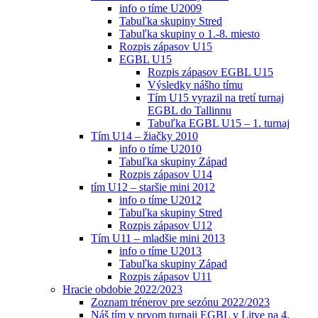
info o tíme U2009
Tabuľka skupiny Stred
Tabuľka skupiny o 1.-8. miesto
Rozpis zápasov U15
EGBL U15
Rozpis zápasov EGBL U15
Výsledky nášho tímu
Tím U15 vyrazil na tretí turnaj
EGBL do Tallinnu
Tabuľka EGBL U15 – 1. turnaj
Tím U14 – žiačky 2010
info o tíme U2010
Tabuľka skupiny Západ
Rozpis zápasov U14
tím U12 – staršie mini 2012
info o tíme U2012
Tabuľka skupiny Stred
Rozpis zápasov U12
Tím U11 – mladšie mini 2013
info o tíme U2013
Tabuľka skupiny Západ
Rozpis zápasov U11
Hracie obdobie 2022/2023
Zoznam trénerov pre sezónu 2022/2023
Náš tím v prvom turnaji EGBL v Litve na 4.