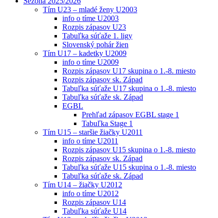
Sezóna 2025/2026
Tím U23 – mladé ženy U2003
info o tíme U2003
Rozpis zápasov U23
Tabuľka súťaže 1. ligy
Slovenský pohár žien
Tím U17 – kadetky U2009
info o tíme U2009
Rozpis zápasov U17 skupina o 1.-8. miesto
Rozpis zápasov sk. Západ
Tabuľka súťaže U17 skupina o 1.-8. miesto
Tabuľka súťaže sk. Západ
EGBL
Prehľad zápasov EGBL stage 1
Tabuľka Stage 1
Tím U15 – staršie žiačky U2011
info o tíme U2011
Rozpis zápasov U15 skupina o 1.-8. miesto
Rozpis zápasov sk. Západ
Tabuľka súťaže U15 skupina o 1.-8. miesto
Tabuľka súťaže sk. Západ
Tím U14 – žiačky U2012
info o tíme U2012
Rozpis zápasov U14
Tabuľka súťaže U14