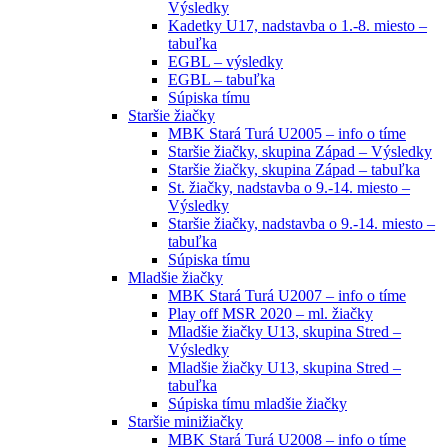
Výsledky
Kadetky U17, nadstavba o 1.-8. miesto –
tabuľka
EGBL – výsledky
EGBL – tabuľka
Súpiska tímu
Staršie žiačky
MBK Stará Turá U2005 – info o tíme
Staršie žiačky, skupina Západ – Výsledky
Staršie žiačky, skupina Západ – tabuľka
St. žiačky, nadstavba o 9.-14. miesto –
Výsledky
Staršie žiačky, nadstavba o 9.-14. miesto –
tabuľka
Súpiska tímu
Mladšie žiačky
MBK Stará Turá U2007 – info o tíme
Play off MSR 2020 – ml. žiačky
Mladšie žiačky U13, skupina Stred –
Výsledky
Mladšie žiačky U13, skupina Stred –
tabuľka
Súpiska tímu mladšie žiačky
Staršie minižiačky
MBK Stará Turá U2008 – info o tíme