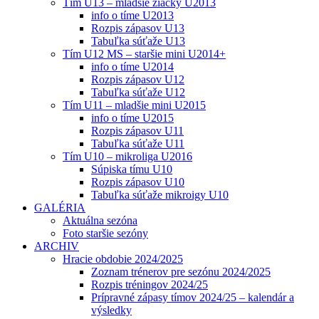
Tím U13 – mladšie žiačky U2013
info o tíme U2013
Rozpis zápasov U13
Tabuľka súťaže U13
Tím U12 MS – staršie mini U2014+
info o tíme U2014
Rozpis zápasov U12
Tabuľka súťaže U12
Tím U11 – mladšie mini U2015
info o tíme U2015
Rozpis zápasov U11
Tabuľka súťaže U11
Tím U10 – mikroliga U2016
Súpiska tímu U10
Rozpis zápasov U10
Tabuľka súťaže mikroigy U10
GALÉRIA
Aktuálna sezóna
Foto staršie sezóny
ARCHIV
Hracie obdobie 2024/2025
Zoznam trénerov pre sezónu 2024/2025
Rozpis tréningov 2024/25
Prípravné zápasy tímov 2024/25 – kalendár a
výsledky