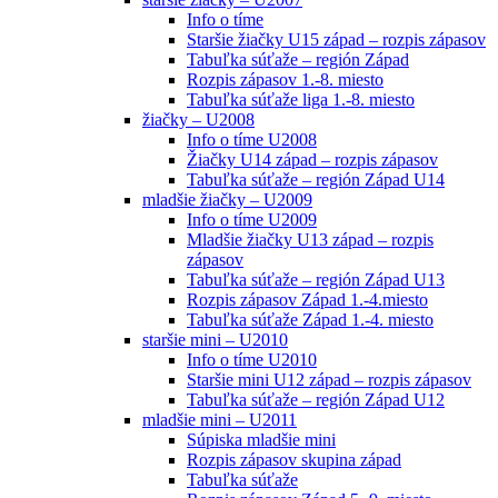
Info o tíme
Staršie žiačky U15 západ – rozpis zápasov
Tabuľka súťaže – región Západ
Rozpis zápasov 1.-8. miesto
Tabuľka súťaže liga 1.-8. miesto
žiačky – U2008
Info o tíme U2008
Žiačky U14 západ – rozpis zápasov
Tabuľka súťaže – región Západ U14
mladšie žiačky – U2009
Info o tíme U2009
Mladšie žiačky U13 západ – rozpis
zápasov
Tabuľka súťaže – región Západ U13
Rozpis zápasov Západ 1.-4.miesto
Tabuľka súťaže Západ 1.-4. miesto
staršie mini – U2010
Info o tíme U2010
Staršie mini U12 západ – rozpis zápasov
Tabuľka súťaže – región Západ U12
mladšie mini – U2011
Súpiska mladšie mini
Rozpis zápasov skupina západ
Tabuľka súťaže