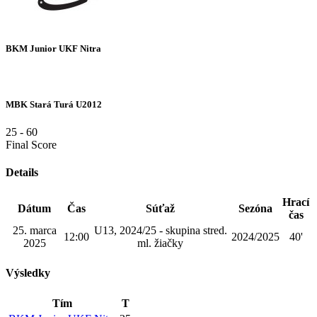
BKM Junior UKF Nitra
MBK Stará Turá U2012
25
-
60
Final Score
Details
Hrací
Dátum
Čas
Súťaž
Sezóna
čas
25. marca
U13, 2024/25 - skupina stred.
12:00
2024/2025
40'
2025
ml. žiačky
Výsledky
Tím
T