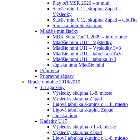
Play off MSR 2020 – st.mini
Staršie mini U12, skupina Západ –
Výsledky
Staršie mini U12, skupina Západ – tabuľka
Súpiska tímu Staršie mini
Mladšie minižiačky
MBK Stará Turá U2009 – info o tíme
Mladšie mini U11 – Výsledky
Mladšie mini U11 – Výsledky 3×3
Mladšie mini U11 – tabuľka súťaže
Mladšie mini U11 – tabulka 3×3
súpiska tímu Mladšie mini
Prípravka
Prípravné zápasy
Hracie obdobie 2018/2019
1. Liga ženy
Výsledky skupina 1.-8. miesto
Výsledky skupina Západ
Ligová tabuľka skupina o 1.-8. miesto
Ligová tabuľka skupina Západ
súpiska tímu
Kadetky U17
Výsledky skupina o 1.-8. miesto
Výsledky skupina Západ
Ligová tabuľka skupina o 1.-8. miesto