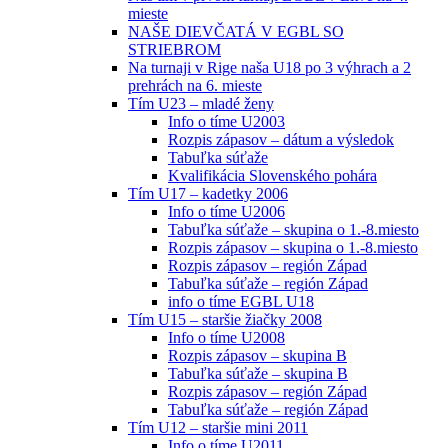
mieste
NAŠE DIEVČATÁ V EGBL SO
STRIEBROM
Na turnaji v Rige naša U18 po 3 výhrach a 2
prehrách na 6. mieste
Tím U23 – mladé ženy
Info o tíme U2003
Rozpis zápasov – dátum a výsledok
Tabuľka súťaže
Kvalifikácia Slovenského pohára
Tím U17 – kadetky 2006
Info o tíme U2006
Tabuľka súťaže – skupina o 1.-8.miesto
Rozpis zápasov – skupina o 1.-8.miesto
Rozpis zápasov – región Západ
Tabuľka súťaže – región Západ
info o tíme EGBL U18
Tím U15 – staršie žiačky 2008
Info o tíme U2008
Rozpis zápasov – skupina B
Tabuľka súťaže – skupina B
Rozpis zápasov – región Západ
Tabuľka súťaže – región Západ
Tím U12 – staršie mini 2011
Info o tíme U2011