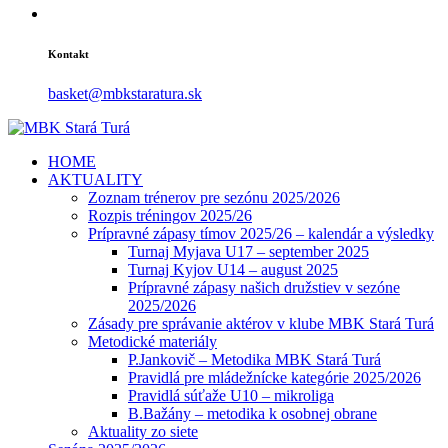
Kontakt
basket@mbkstaratura.sk
HOME
AKTUALITY
Zoznam trénerov pre sezónu 2025/2026
Rozpis tréningov 2025/26
Prípravné zápasy tímov 2025/26 – kalendár a výsledky
Turnaj Myjava U17 – september 2025
Turnaj Kyjov U14 – august 2025
Prípravné zápasy našich družstiev v sezóne
2025/2026
Zásady pre správanie aktérov v klube MBK Stará Turá
Metodické materiály
P.Jankovič – Metodika MBK Stará Turá
Pravidlá pre mládežnícke kategórie 2025/2026
Pravidlá súťaže U10 – mikroliga
B.Bažány – metodika k osobnej obrane
Aktuality zo siete