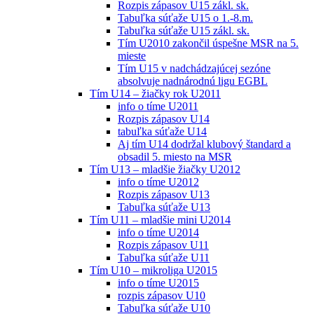
Rozpis zápasov U15 zákl. sk.
Tabuľka súťaže U15 o 1.-8.m.
Tabuľka súťaže U15 zákl. sk.
Tím U2010 zakončil úspešne MSR na 5.
mieste
Tím U15 v nadchádzajúcej sezóne
absolvuje nadnárodnú ligu EGBL
Tím U14 – žiačky rok U2011
info o tíme U2011
Rozpis zápasov U14
tabuľka súťaže U14
Aj tím U14 dodržal klubový štandard a
obsadil 5. miesto na MSR
Tím U13 – mladšie žiačky U2012
info o tíme U2012
Rozpis zápasov U13
Tabuľka súťaže U13
Tím U11 – mladšie mini U2014
info o tíme U2014
Rozpis zápasov U11
Tabuľka súťaže U11
Tím U10 – mikroliga U2015
info o tíme U2015
rozpis zápasov U10
Tabuľka súťaže U10