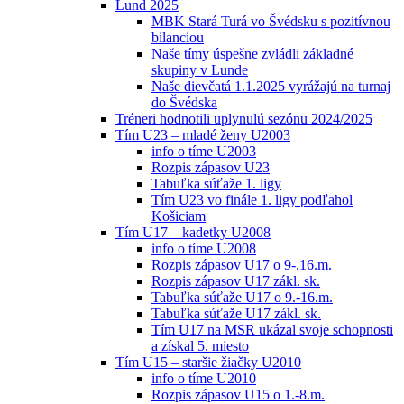
Lund 2025
MBK Stará Turá vo Švédsku s pozitívnou
bilanciou
Naše tímy úspešne zvládli základné
skupiny v Lunde
Naše dievčatá 1.1.2025 vyrážajú na turnaj
do Švédska
Tréneri hodnotili uplynulú sezónu 2024/2025
Tím U23 – mladé ženy U2003
info o tíme U2003
Rozpis zápasov U23
Tabuľka súťaže 1. ligy
Tím U23 vo finále 1. ligy podľahol
Košiciam
Tím U17 – kadetky U2008
info o tíme U2008
Rozpis zápasov U17 o 9-.16.m.
Rozpis zápasov U17 zákl. sk.
Tabuľka súťaže U17 o 9.-16.m.
Tabuľka súťaže U17 zákl. sk.
Tím U17 na MSR ukázal svoje schopnosti
a získal 5. miesto
Tím U15 – staršie žiačky U2010
info o tíme U2010
Rozpis zápasov U15 o 1.-8.m.