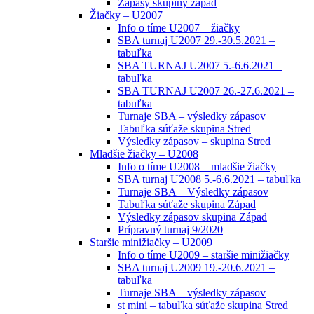
Zápasy skupiny západ
Žiačky – U2007
Info o tíme U2007 – žiačky
SBA turnaj U2007 29.-30.5.2021 –
tabuľka
SBA TURNAJ U2007 5.-6.6.2021 –
tabuľka
SBA TURNAJ U2007 26.-27.6.2021 –
tabuľka
Turnaje SBA – výsledky zápasov
Tabuľka súťaže skupina Stred
Výsledky zápasov – skupina Stred
Mladšie žiačky – U2008
Info o tíme U2008 – mladšie žiačky
SBA turnaj U2008 5.-6.6.2021 – tabuľka
Turnaje SBA – Výsledky zápasov
Tabuľka súťaže skupina Západ
Výsledky zápasov skupina Západ
Prípravný turnaj 9/2020
Staršie minižiačky – U2009
Info o tíme U2009 – staršie minižiačky
SBA turnaj U2009 19.-20.6.2021 –
tabuľka
Turnaje SBA – výsledky zápasov
st mini – tabuľka súťaže skupina Stred