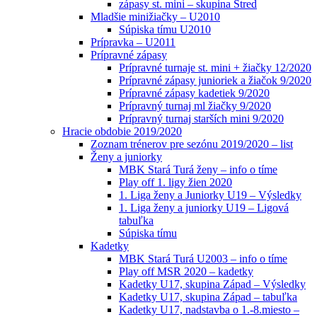
zápasy st. mini – skupina Stred
Mladšie minižiačky – U2010
Súpiska tímu U2010
Prípravka – U2011
Prípravné zápasy
Prípravné turnaje st. mini + žiačky 12/2020
Prípravné zápasy junioriek a žiačok 9/2020
Prípravné zápasy kadetiek 9/2020
Prípravný turnaj ml žiačky 9/2020
Prípravný turnaj starších mini 9/2020
Hracie obdobie 2019/2020
Zoznam trénerov pre sezónu 2019/2020 – list
Ženy a juniorky
MBK Stará Turá ženy – info o tíme
Play off 1. ligy žien 2020
1. Liga ženy a Juniorky U19 – Výsledky
1. Liga ženy a juniorky U19 – Ligová
tabuľka
Súpiska tímu
Kadetky
MBK Stará Turá U2003 – info o tíme
Play off MSR 2020 – kadetky
Kadetky U17, skupina Západ – Výsledky
Kadetky U17, skupina Západ – tabuľka
Kadetky U17, nadstavba o 1.-8.miesto –