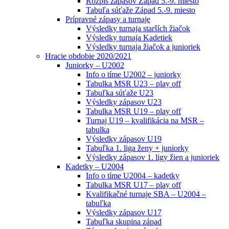
Rozpis zápasov Západ 5.-9. miesto
Tabuľa súťaže Západ 5.-9. miesto
Prípravné zápasy a turnaje
Výsledky turnaja starších žiačok
Výsledky turnaja Kadetiek
Výsledky turnaja žiačok a junioriek
Hracie obdobie 2020/2021
Juniorky – U2002
Info o tíme U2002 – juniorky
Tabulka MSR U23 – play off
Tabuľka súťaže U23
Výsledky zápasov U23
Tabulka MSR U19 – play off
Turnaj U19 – kvalifikácia na MSR –
tabulka
Výsledky zápasov U19
Tabuľka 1. liga ženy + juniorky
Výsledky zápasov 1. ligy žien a junioriek
Kadetky – U2004
Info o tíme U2004 – kadetky
Tabulka MSR U17 – play off
Kvalifikačné turnaje SBA – U2004 –
tabuľka
Výsledky zápasov U17
Tabuľka skupina západ