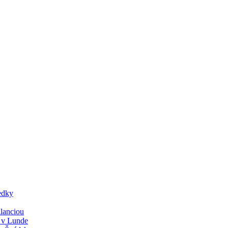
edky
lanciou
y v Lunde