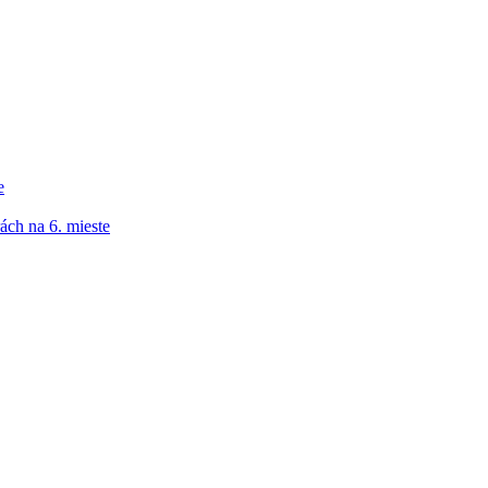
e
ách na 6. mieste