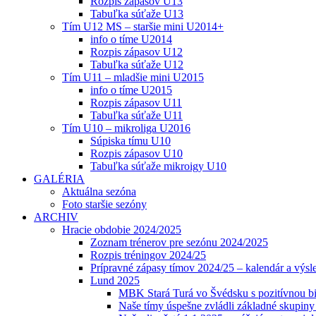
Rozpis zápasov U13
Tabuľka súťaže U13
Tím U12 MS – staršie mini U2014+
info o tíme U2014
Rozpis zápasov U12
Tabuľka súťaže U12
Tím U11 – mladšie mini U2015
info o tíme U2015
Rozpis zápasov U11
Tabuľka súťaže U11
Tím U10 – mikroliga U2016
Súpiska tímu U10
Rozpis zápasov U10
Tabuľka súťaže mikroigy U10
GALÉRIA
Aktuálna sezóna
Foto staršie sezóny
ARCHIV
Hracie obdobie 2024/2025
Zoznam trénerov pre sezónu 2024/2025
Rozpis tréningov 2024/25
Prípravné zápasy tímov 2024/25 – kalendár a výsl
Lund 2025
MBK Stará Turá vo Švédsku s pozitívnou bi
Naše tímy úspešne zvládli základné skupin