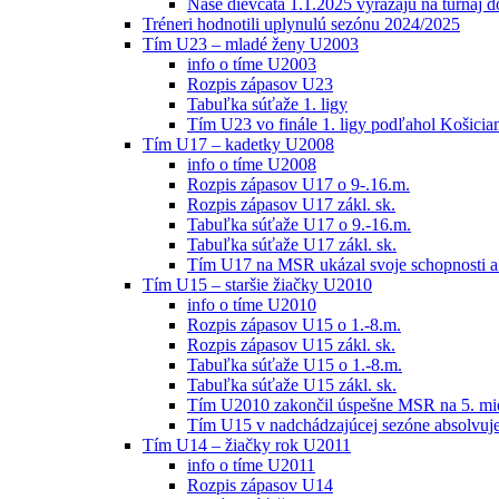
Naše dievčatá 1.1.2025 vyrážajú na turnaj 
Tréneri hodnotili uplynulú sezónu 2024/2025
Tím U23 – mladé ženy U2003
info o tíme U2003
Rozpis zápasov U23
Tabuľka súťaže 1. ligy
Tím U23 vo finále 1. ligy podľahol Košici
Tím U17 – kadetky U2008
info o tíme U2008
Rozpis zápasov U17 o 9-.16.m.
Rozpis zápasov U17 zákl. sk.
Tabuľka súťaže U17 o 9.-16.m.
Tabuľka súťaže U17 zákl. sk.
Tím U17 na MSR ukázal svoje schopnosti a z
Tím U15 – staršie žiačky U2010
info o tíme U2010
Rozpis zápasov U15 o 1.-8.m.
Rozpis zápasov U15 zákl. sk.
Tabuľka súťaže U15 o 1.-8.m.
Tabuľka súťaže U15 zákl. sk.
Tím U2010 zakončil úspešne MSR na 5. mi
Tím U15 v nadchádzajúcej sezóne absolvu
Tím U14 – žiačky rok U2011
info o tíme U2011
Rozpis zápasov U14