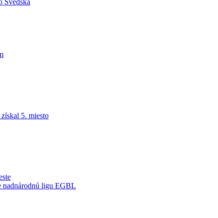
do Švédska
am
ískal 5. miesto
este
je nadnárodnú ligu EGBL