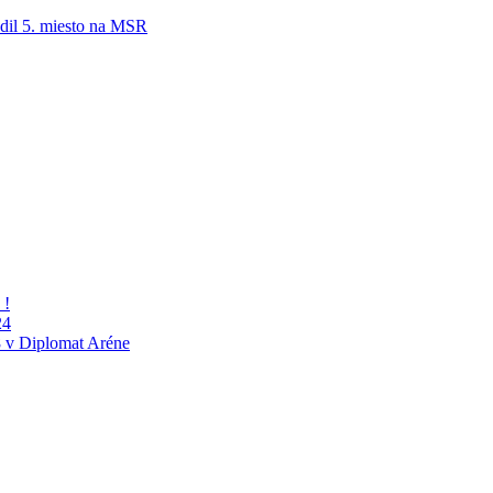
adil 5. miesto na MSR
 !
24
 v Diplomat Aréne