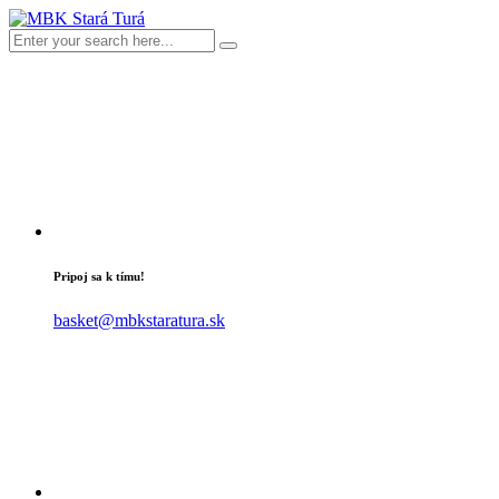
Pripoj sa k tímu!
basket@mbkstaratura.sk