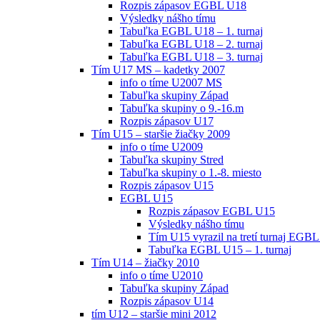
Rozpis zápasov EGBL U18
Výsledky nášho tímu
Tabuľka EGBL U18 – 1. turnaj
Tabuľka EGBL U18 – 2. turnaj
Tabuľka EGBL U18 – 3. turnaj
Tím U17 MS – kadetky 2007
info o tíme U2007 MS
Tabuľka skupiny Západ
Tabuľka skupiny o 9.-16.m
Rozpis zápasov U17
Tím U15 – staršie žiačky 2009
info o tíme U2009
Tabuľka skupiny Stred
Tabuľka skupiny o 1.-8. miesto
Rozpis zápasov U15
EGBL U15
Rozpis zápasov EGBL U15
Výsledky nášho tímu
Tím U15 vyrazil na tretí turnaj EGBL
Tabuľka EGBL U15 – 1. turnaj
Tím U14 – žiačky 2010
info o tíme U2010
Tabuľka skupiny Západ
Rozpis zápasov U14
tím U12 – staršie mini 2012