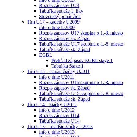
Rozpis zápasov U23
Tabuľka súťaže 1. ligy
Slovenský pohár žien
Tím U17 – kadetky U2009
info o tíme U2009
Rozpis zápasov U17 skupina o 1.-8. miesto
Rozpis zápasov sk. Západ
Tabuľka súťaže U17 skupina o 1.-8. miesto
Tabuľka súťaže sk. Západ
EGBL
Prehľad zápasov EGBL stage 1
Tabuľka Stage 1
Tím U15 – staršie žiačky U2011
info o tíme U2011
Rozpis zápasov U15 skupina o 1.-8. miesto
Rozpis zápasov sk. Západ
Tabuľka súťaže U15 skupina o 1.-8. miesto
Tabuľka súťaže sk. Západ
Tím U14 – žiačky U2012
info o tíme U2012
Rozpis zápasov U14
Tabuľka súťaže U14
Tím U13 – mladšie žiačky U2013
info o tíme U2013