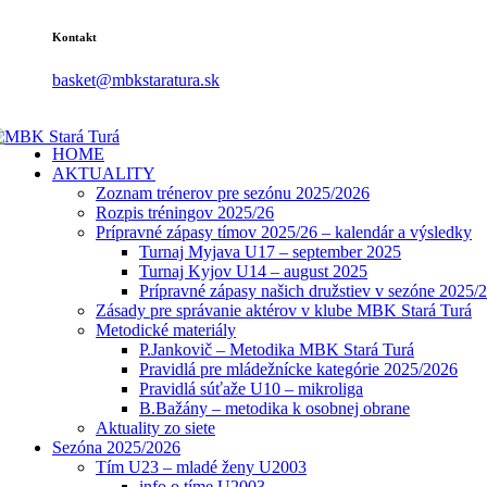
Kontakt
basket@mbkstaratura.sk
HOME
AKTUALITY
Zoznam trénerov pre sezónu 2025/2026
Rozpis tréningov 2025/26
Prípravné zápasy tímov 2025/26 – kalendár a výsledky
Turnaj Myjava U17 – september 2025
Turnaj Kyjov U14 – august 2025
Prípravné zápasy našich družstiev v sezóne 2025/
Zásady pre správanie aktérov v klube MBK Stará Turá
Metodické materiály
P.Jankovič – Metodika MBK Stará Turá
Pravidlá pre mládežnícke kategórie 2025/2026
Pravidlá súťaže U10 – mikroliga
B.Bažány – metodika k osobnej obrane
Aktuality zo siete
Sezóna 2025/2026
Tím U23 – mladé ženy U2003
info o tíme U2003