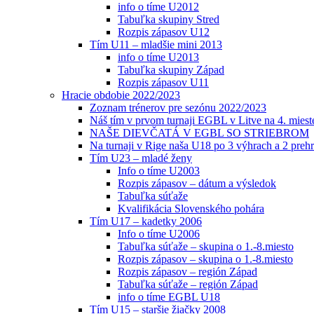
info o tíme U2012
Tabuľka skupiny Stred
Rozpis zápasov U12
Tím U11 – mladšie mini 2013
info o tíme U2013
Tabuľka skupiny Západ
Rozpis zápasov U11
Hracie obdobie 2022/2023
Zoznam trénerov pre sezónu 2022/2023
Náš tím v prvom turnaji EGBL v Litve na 4. miest
NAŠE DIEVČATÁ V EGBL SO STRIEBROM
Na turnaji v Rige naša U18 po 3 výhrach a 2 prehr
Tím U23 – mladé ženy
Info o tíme U2003
Rozpis zápasov – dátum a výsledok
Tabuľka súťaže
Kvalifikácia Slovenského pohára
Tím U17 – kadetky 2006
Info o tíme U2006
Tabuľka súťaže – skupina o 1.-8.miesto
Rozpis zápasov – skupina o 1.-8.miesto
Rozpis zápasov – región Západ
Tabuľka súťaže – región Západ
info o tíme EGBL U18
Tím U15 – staršie žiačky 2008