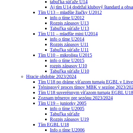
tabuľka súťaže U14
Aj tím U14 dodržal klubový štandard a obs
Tím U13 – mladšie žiačky U2012
info o tíme U2012
Rozpis zápasov U13
Tabuľka súťaže U13
Tím U11 – mladšie mini U2014
info o tíme U2014
Rozpis zápasov U11
Tabuľka súťaže U11
Tím U10 – mikroliga U2015
info o tíme U2015
rozpis zápasov U10
Tabuľka súťaže U10
Hracie obdobie 2023/2024
Tím U18 po dráme víťazom turnaja EGBL v Litve
Tréningový proces tímov MBK v sezóne 2023/20
Tím U18 suverénnym víťazom turnaja EGBL U18
Zoznam trénerov pre sezónu 2023/2024
Tím U19 – juniorky 2005
info o tíme U2005
Tabuľka súťaže
Rozpis zápasov U19
Tím EGBL U18
Info o tíme U2006