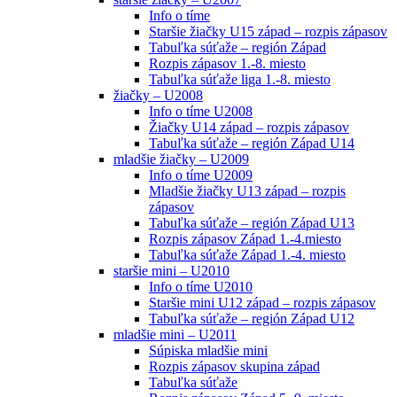
Info o tíme
Staršie žiačky U15 západ – rozpis zápasov
Tabuľka súťaže – región Západ
Rozpis zápasov 1.-8. miesto
Tabuľka súťaže liga 1.-8. miesto
žiačky – U2008
Info o tíme U2008
Žiačky U14 západ – rozpis zápasov
Tabuľka súťaže – región Západ U14
mladšie žiačky – U2009
Info o tíme U2009
Mladšie žiačky U13 západ – rozpis
zápasov
Tabuľka súťaže – región Západ U13
Rozpis zápasov Západ 1.-4.miesto
Tabuľka súťaže Západ 1.-4. miesto
staršie mini – U2010
Info o tíme U2010
Staršie mini U12 západ – rozpis zápasov
Tabuľka súťaže – región Západ U12
mladšie mini – U2011
Súpiska mladšie mini
Rozpis zápasov skupina západ
Tabuľka súťaže