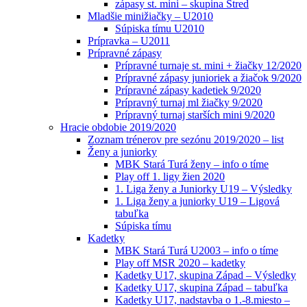
zápasy st. mini – skupina Stred
Mladšie minižiačky – U2010
Súpiska tímu U2010
Prípravka – U2011
Prípravné zápasy
Prípravné turnaje st. mini + žiačky 12/2020
Prípravné zápasy junioriek a žiačok 9/2020
Prípravné zápasy kadetiek 9/2020
Prípravný turnaj ml žiačky 9/2020
Prípravný turnaj starších mini 9/2020
Hracie obdobie 2019/2020
Zoznam trénerov pre sezónu 2019/2020 – list
Ženy a juniorky
MBK Stará Turá ženy – info o tíme
Play off 1. ligy žien 2020
1. Liga ženy a Juniorky U19 – Výsledky
1. Liga ženy a juniorky U19 – Ligová
tabuľka
Súpiska tímu
Kadetky
MBK Stará Turá U2003 – info o tíme
Play off MSR 2020 – kadetky
Kadetky U17, skupina Západ – Výsledky
Kadetky U17, skupina Západ – tabuľka
Kadetky U17, nadstavba o 1.-8.miesto –