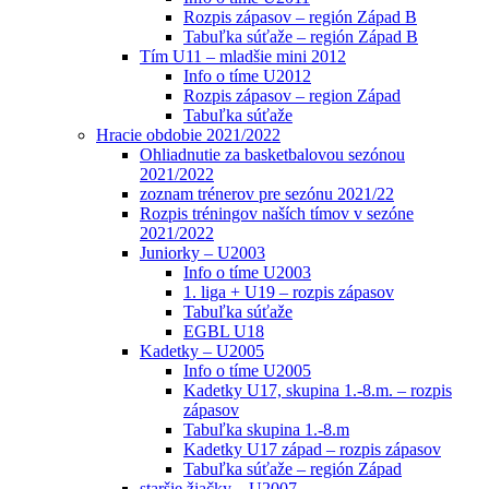
Rozpis zápasov – región Západ B
Tabuľka súťaže – región Západ B
Tím U11 – mladšie mini 2012
Info o tíme U2012
Rozpis zápasov – region Západ
Tabuľka súťaže
Hracie obdobie 2021/2022
Ohliadnutie za basketbalovou sezónou
2021/2022
zoznam trénerov pre sezónu 2021/22
Rozpis tréningov naších tímov v sezóne
2021/2022
Juniorky – U2003
Info o tíme U2003
1. liga + U19 – rozpis zápasov
Tabuľka súťaže
EGBL U18
Kadetky – U2005
Info o tíme U2005
Kadetky U17, skupina 1.-8.m. – rozpis
zápasov
Tabuľka skupina 1.-8.m
Kadetky U17 západ – rozpis zápasov
Tabuľka súťaže – región Západ
staršie žiačky – U2007