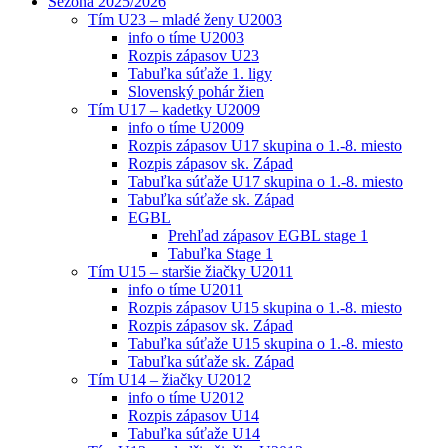
Sezóna 2025/2026
Tím U23 – mladé ženy U2003
info o tíme U2003
Rozpis zápasov U23
Tabuľka súťaže 1. ligy
Slovenský pohár žien
Tím U17 – kadetky U2009
info o tíme U2009
Rozpis zápasov U17 skupina o 1.-8. miesto
Rozpis zápasov sk. Západ
Tabuľka súťaže U17 skupina o 1.-8. miesto
Tabuľka súťaže sk. Západ
EGBL
Prehľad zápasov EGBL stage 1
Tabuľka Stage 1
Tím U15 – staršie žiačky U2011
info o tíme U2011
Rozpis zápasov U15 skupina o 1.-8. miesto
Rozpis zápasov sk. Západ
Tabuľka súťaže U15 skupina o 1.-8. miesto
Tabuľka súťaže sk. Západ
Tím U14 – žiačky U2012
info o tíme U2012
Rozpis zápasov U14
Tabuľka súťaže U14