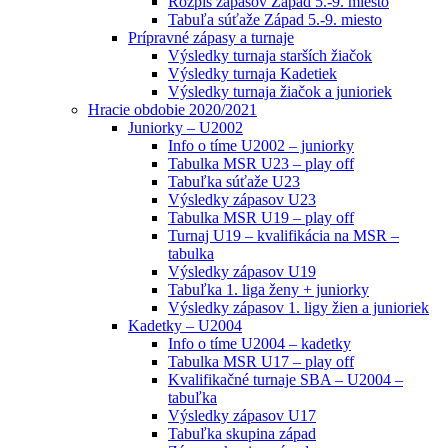
Rozpis zápasov Západ 5.-9. miesto
Tabuľa súťaže Západ 5.-9. miesto
Prípravné zápasy a turnaje
Výsledky turnaja starších žiačok
Výsledky turnaja Kadetiek
Výsledky turnaja žiačok a junioriek
Hracie obdobie 2020/2021
Juniorky – U2002
Info o tíme U2002 – juniorky
Tabulka MSR U23 – play off
Tabuľka súťaže U23
Výsledky zápasov U23
Tabulka MSR U19 – play off
Turnaj U19 – kvalifikácia na MSR –
tabulka
Výsledky zápasov U19
Tabuľka 1. liga ženy + juniorky
Výsledky zápasov 1. ligy žien a junioriek
Kadetky – U2004
Info o tíme U2004 – kadetky
Tabulka MSR U17 – play off
Kvalifikačné turnaje SBA – U2004 –
tabuľka
Výsledky zápasov U17
Tabuľka skupina západ