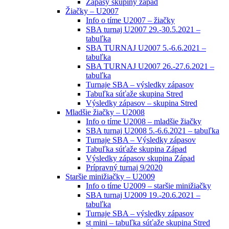
Zápasy skupiny západ
Žiačky – U2007
Info o tíme U2007 – žiačky
SBA turnaj U2007 29.-30.5.2021 –
tabuľka
SBA TURNAJ U2007 5.-6.6.2021 –
tabuľka
SBA TURNAJ U2007 26.-27.6.2021 –
tabuľka
Turnaje SBA – výsledky zápasov
Tabuľka súťaže skupina Stred
Výsledky zápasov – skupina Stred
Mladšie žiačky – U2008
Info o tíme U2008 – mladšie žiačky
SBA turnaj U2008 5.-6.6.2021 – tabuľka
Turnaje SBA – Výsledky zápasov
Tabuľka súťaže skupina Západ
Výsledky zápasov skupina Západ
Prípravný turnaj 9/2020
Staršie minižiačky – U2009
Info o tíme U2009 – staršie minižiačky
SBA turnaj U2009 19.-20.6.2021 –
tabuľka
Turnaje SBA – výsledky zápasov
st mini – tabuľka súťaže skupina Stred