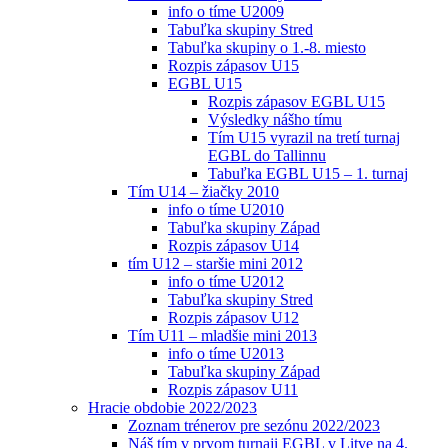
info o tíme U2009
Tabuľka skupiny Stred
Tabuľka skupiny o 1.-8. miesto
Rozpis zápasov U15
EGBL U15
Rozpis zápasov EGBL U15
Výsledky nášho tímu
Tím U15 vyrazil na tretí turnaj
EGBL do Tallinnu
Tabuľka EGBL U15 – 1. turnaj
Tím U14 – žiačky 2010
info o tíme U2010
Tabuľka skupiny Západ
Rozpis zápasov U14
tím U12 – staršie mini 2012
info o tíme U2012
Tabuľka skupiny Stred
Rozpis zápasov U12
Tím U11 – mladšie mini 2013
info o tíme U2013
Tabuľka skupiny Západ
Rozpis zápasov U11
Hracie obdobie 2022/2023
Zoznam trénerov pre sezónu 2022/2023
Náš tím v prvom turnaji EGBL v Litve na 4.