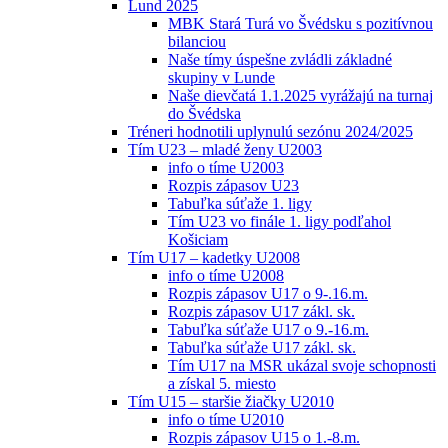
Lund 2025
MBK Stará Turá vo Švédsku s pozitívnou
bilanciou
Naše tímy úspešne zvládli základné
skupiny v Lunde
Naše dievčatá 1.1.2025 vyrážajú na turnaj
do Švédska
Tréneri hodnotili uplynulú sezónu 2024/2025
Tím U23 – mladé ženy U2003
info o tíme U2003
Rozpis zápasov U23
Tabuľka súťaže 1. ligy
Tím U23 vo finále 1. ligy podľahol
Košiciam
Tím U17 – kadetky U2008
info o tíme U2008
Rozpis zápasov U17 o 9-.16.m.
Rozpis zápasov U17 zákl. sk.
Tabuľka súťaže U17 o 9.-16.m.
Tabuľka súťaže U17 zákl. sk.
Tím U17 na MSR ukázal svoje schopnosti
a získal 5. miesto
Tím U15 – staršie žiačky U2010
info o tíme U2010
Rozpis zápasov U15 o 1.-8.m.