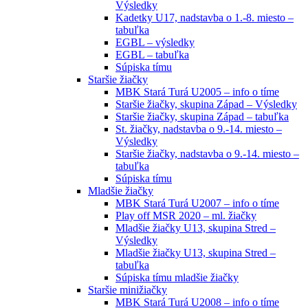
Výsledky
Kadetky U17, nadstavba o 1.-8. miesto –
tabuľka
EGBL – výsledky
EGBL – tabuľka
Súpiska tímu
Staršie žiačky
MBK Stará Turá U2005 – info o tíme
Staršie žiačky, skupina Západ – Výsledky
Staršie žiačky, skupina Západ – tabuľka
St. žiačky, nadstavba o 9.-14. miesto –
Výsledky
Staršie žiačky, nadstavba o 9.-14. miesto –
tabuľka
Súpiska tímu
Mladšie žiačky
MBK Stará Turá U2007 – info o tíme
Play off MSR 2020 – ml. žiačky
Mladšie žiačky U13, skupina Stred –
Výsledky
Mladšie žiačky U13, skupina Stred –
tabuľka
Súpiska tímu mladšie žiačky
Staršie minižiačky
MBK Stará Turá U2008 – info o tíme