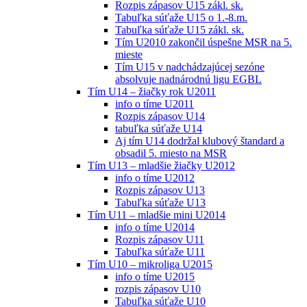
Rozpis zápasov U15 zákl. sk.
Tabuľka súťaže U15 o 1.-8.m.
Tabuľka súťaže U15 zákl. sk.
Tím U2010 zakončil úspešne MSR na 5.
mieste
Tím U15 v nadchádzajúcej sezóne
absolvuje nadnárodnú ligu EGBL
Tím U14 – žiačky rok U2011
info o tíme U2011
Rozpis zápasov U14
tabuľka súťaže U14
Aj tím U14 dodržal klubový štandard a
obsadil 5. miesto na MSR
Tím U13 – mladšie žiačky U2012
info o tíme U2012
Rozpis zápasov U13
Tabuľka súťaže U13
Tím U11 – mladšie mini U2014
info o tíme U2014
Rozpis zápasov U11
Tabuľka súťaže U11
Tím U10 – mikroliga U2015
info o tíme U2015
rozpis zápasov U10
Tabuľka súťaže U10