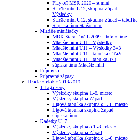
Play off MSR 2020 – st.mini
Staršie mini U12, skupina Západ –
Výsledky
Staršie mini U12, skupina Západ – tabuľka
Súpiska tímu Staršie mini
Mladšie minižiačky
MBK Stará Turá U2009 – info o tíme
Mladšie mini U11 – Výsledky
Mladšie mini U11 – Výsledky 3×3
Mladšie mini U11 – tabuľka súťaže
Mladšie mini U11 – tabulka 3×3
súpiska tímu Mladšie mini
Prípravka
Prípravné zápasy
Hracie obdobie 2018/2019
1. Liga ženy
Výsledky skupina 1.-8. miesto
Výsledky skupina Západ
Ligová tabuľka skupina o 1.-8. miesto
Ligová tabuľka skupina Západ
súpiska tímu
Kadetky U17
Výsledky skupina o 1.-8. miesto
Výsledky skupina Západ
Ligová tabuľka skupina o 1.-8. miesto