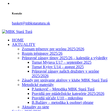
Kontakt
basket@mbkstaratura.sk
HOME
AKTUALITY
Zoznam trénerov pre sezónu 2025/2026
Rozpis tréningov 2025/26
Prípravné zápasy tímov 2025/26 – kalendár a výsledky
Turnaj Myjava U17 – september 2025
Turnaj Kyjov U14 – august 2025
Prípravné zápasy našich družstiev v sezóne
2025/2026
Zásady pre správanie aktérov v klube MBK Stará Turá
Metodické materiály
P.Jankovič – Metodika MBK Stará Turá
Pravidlá pre mládežnícke kategórie 2025/2026
Pravidlá súťaže U10 – mikroliga
B.Bažány – metodika k osobnej obrane
Aktuality zo siete