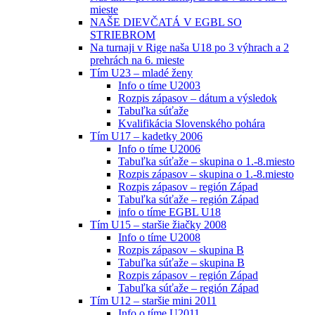
mieste
NAŠE DIEVČATÁ V EGBL SO
STRIEBROM
Na turnaji v Rige naša U18 po 3 výhrach a 2
prehrách na 6. mieste
Tím U23 – mladé ženy
Info o tíme U2003
Rozpis zápasov – dátum a výsledok
Tabuľka súťaže
Kvalifikácia Slovenského pohára
Tím U17 – kadetky 2006
Info o tíme U2006
Tabuľka súťaže – skupina o 1.-8.miesto
Rozpis zápasov – skupina o 1.-8.miesto
Rozpis zápasov – región Západ
Tabuľka súťaže – región Západ
info o tíme EGBL U18
Tím U15 – staršie žiačky 2008
Info o tíme U2008
Rozpis zápasov – skupina B
Tabuľka súťaže – skupina B
Rozpis zápasov – región Západ
Tabuľka súťaže – región Západ
Tím U12 – staršie mini 2011
Info o tíme U2011