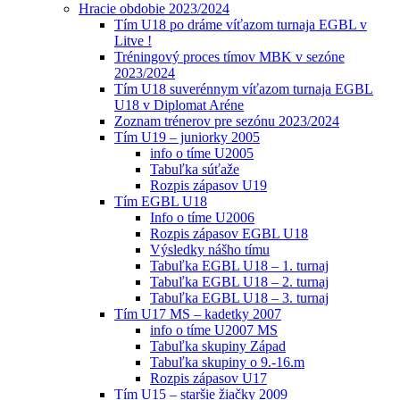
Hracie obdobie 2023/2024
Tím U18 po dráme víťazom turnaja EGBL v
Litve !
Tréningový proces tímov MBK v sezóne
2023/2024
Tím U18 suverénnym víťazom turnaja EGBL
U18 v Diplomat Aréne
Zoznam trénerov pre sezónu 2023/2024
Tím U19 – juniorky 2005
info o tíme U2005
Tabuľka súťaže
Rozpis zápasov U19
Tím EGBL U18
Info o tíme U2006
Rozpis zápasov EGBL U18
Výsledky nášho tímu
Tabuľka EGBL U18 – 1. turnaj
Tabuľka EGBL U18 – 2. turnaj
Tabuľka EGBL U18 – 3. turnaj
Tím U17 MS – kadetky 2007
info o tíme U2007 MS
Tabuľka skupiny Západ
Tabuľka skupiny o 9.-16.m
Rozpis zápasov U17
Tím U15 – staršie žiačky 2009