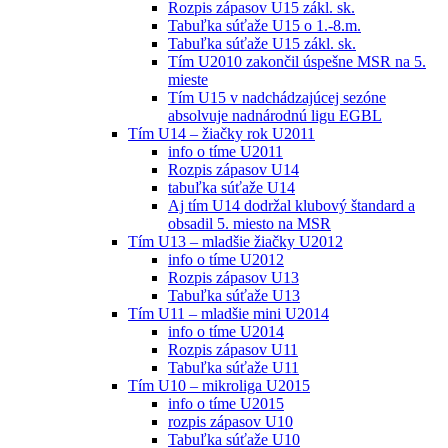
Rozpis zápasov U15 zákl. sk.
Tabuľka súťaže U15 o 1.-8.m.
Tabuľka súťaže U15 zákl. sk.
Tím U2010 zakončil úspešne MSR na 5.
mieste
Tím U15 v nadchádzajúcej sezóne
absolvuje nadnárodnú ligu EGBL
Tím U14 – žiačky rok U2011
info o tíme U2011
Rozpis zápasov U14
tabuľka súťaže U14
Aj tím U14 dodržal klubový štandard a
obsadil 5. miesto na MSR
Tím U13 – mladšie žiačky U2012
info o tíme U2012
Rozpis zápasov U13
Tabuľka súťaže U13
Tím U11 – mladšie mini U2014
info o tíme U2014
Rozpis zápasov U11
Tabuľka súťaže U11
Tím U10 – mikroliga U2015
info o tíme U2015
rozpis zápasov U10
Tabuľka súťaže U10