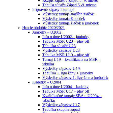
Rozpis zápasov Západ 5.-9. miesto
Tabuľa súťaže Západ 5.-9. miesto
Prípravné zápasy a turnaje
Výsledky turnaja starších žiačok
Výsledky turnaja Kadetiek
Výsledky turnaja žiačok a junioriek
Hracie obdobie 2020/2021
Juniorky – U2002
Info o tíme U2002 – juniorky
Tabulka MSR U23 – play off
Tabuľka súťaže U23
Výsledky zápasov U23
Tabulka MSR U19 – play off
Turnaj U19 – kvalifikácia na MSR –
tabulka
Výsledky zápasov U19
Tabuľka 1. liga ženy + juniorky
Výsledky zápasov 1. ligy žien a junioriek
Kadetky – U2004
Info o tíme U2004 – kadetky
Tabulka MSR U17 – play off
Kvalifikačné turnaje SBA – U2004 –
tabuľka
Výsledky zápasov U17
Tabuľka skupina západ