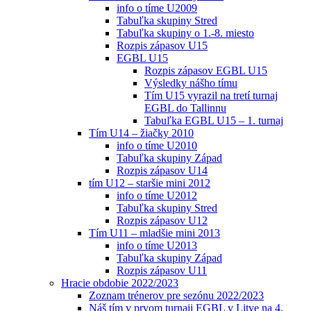
info o tíme U2009
Tabuľka skupiny Stred
Tabuľka skupiny o 1.-8. miesto
Rozpis zápasov U15
EGBL U15
Rozpis zápasov EGBL U15
Výsledky nášho tímu
Tím U15 vyrazil na tretí turnaj
EGBL do Tallinnu
Tabuľka EGBL U15 – 1. turnaj
Tím U14 – žiačky 2010
info o tíme U2010
Tabuľka skupiny Západ
Rozpis zápasov U14
tím U12 – staršie mini 2012
info o tíme U2012
Tabuľka skupiny Stred
Rozpis zápasov U12
Tím U11 – mladšie mini 2013
info o tíme U2013
Tabuľka skupiny Západ
Rozpis zápasov U11
Hracie obdobie 2022/2023
Zoznam trénerov pre sezónu 2022/2023
Náš tím v prvom turnaji EGBL v Litve na 4.