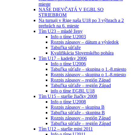
mieste
NAŠE DIEVČATÁ V EGBL SO
STRIEBROM
Na turnaji v Rige naša U18 po 3 výhrach a 2
prehrách na 6. mieste
Tím U23 – mladé ženy
Info o tíme U2003
Rozpis zápasov – dátum a výsledok
Tabuľka súťaže
Kvalifikácia Slovenského pohára
Tím U17 – kadetky 2006
Info o tíme U2006
Tabuľka súťaže – skupina o 1.-8.miesto
Rozpis zápasov – skupina o 1.-8.miesto
Rozpis zápasov – región Západ
Tabuľka súťaže – región Západ
info o tíme EGBL U18
Tím U15 – staršie žiačky 2008
Info o tíme U2008
Rozpis zápasov – skupina B
Tabuľka súťaže – skupina B
Rozpis zápasov – región Západ
Tabuľka súťaže – región Západ
Tím U12 – staršie mini 2011
Info o tíme U2011