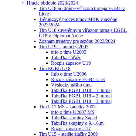
Hracie obdobie 2023/2024
Tím U18 po dráme víťazom turnaja EGBL v
Litve !
Tréningový proces tímov MBK v sezóne
2023/2024
Tím U18 suverénnym víťazom turnaja EGBL
U18 v Diplomat Aréne
Zoznam trénerov pre sezónu 2023/2024
Tím U19 – juniorky 2005
info o tíme U2005
Tabuľka súťaže
Rozpis zápasov U19
Tím EGBL U18
Info o tíme U2006
Rozpis zápasov EGBL U18
Výsledky nášho tímu
Tabuľka EGBL U18 – 1. turnaj
Tabuľka EGBL U18 – 2. turnaj
Tabuľka EGBL U18 – 3. turnaj
Tím U17 MS – kadetky 2007
info o tíme U2007 MS
Tabuľka skupiny Západ
Tabuľka skupiny o 9.-16.m
Rozpis zápasov U17
Tím U15 – staršie žiačky 2009