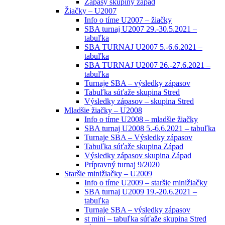
Zápasy skupiny západ
Žiačky – U2007
Info o tíme U2007 – žiačky
SBA turnaj U2007 29.-30.5.2021 –
tabuľka
SBA TURNAJ U2007 5.-6.6.2021 –
tabuľka
SBA TURNAJ U2007 26.-27.6.2021 –
tabuľka
Turnaje SBA – výsledky zápasov
Tabuľka súťaže skupina Stred
Výsledky zápasov – skupina Stred
Mladšie žiačky – U2008
Info o tíme U2008 – mladšie žiačky
SBA turnaj U2008 5.-6.6.2021 – tabuľka
Turnaje SBA – Výsledky zápasov
Tabuľka súťaže skupina Západ
Výsledky zápasov skupina Západ
Prípravný turnaj 9/2020
Staršie minižiačky – U2009
Info o tíme U2009 – staršie minižiačky
SBA turnaj U2009 19.-20.6.2021 –
tabuľka
Turnaje SBA – výsledky zápasov
st mini – tabuľka súťaže skupina Stred