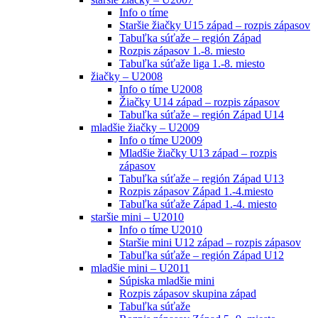
Info o tíme
Staršie žiačky U15 západ – rozpis zápasov
Tabuľka súťaže – región Západ
Rozpis zápasov 1.-8. miesto
Tabuľka súťaže liga 1.-8. miesto
žiačky – U2008
Info o tíme U2008
Žiačky U14 západ – rozpis zápasov
Tabuľka súťaže – región Západ U14
mladšie žiačky – U2009
Info o tíme U2009
Mladšie žiačky U13 západ – rozpis
zápasov
Tabuľka súťaže – región Západ U13
Rozpis zápasov Západ 1.-4.miesto
Tabuľka súťaže Západ 1.-4. miesto
staršie mini – U2010
Info o tíme U2010
Staršie mini U12 západ – rozpis zápasov
Tabuľka súťaže – región Západ U12
mladšie mini – U2011
Súpiska mladšie mini
Rozpis zápasov skupina západ
Tabuľka súťaže