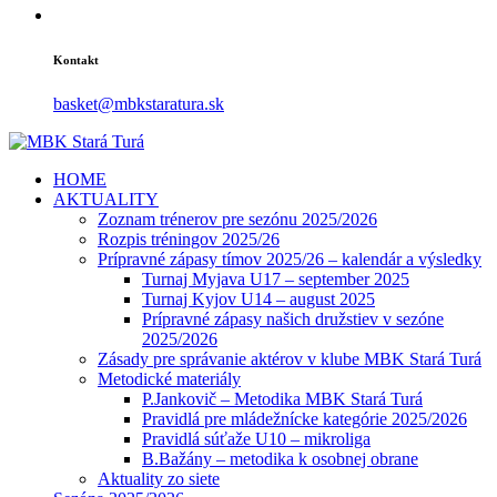
Kontakt
basket@mbkstaratura.sk
HOME
AKTUALITY
Zoznam trénerov pre sezónu 2025/2026
Rozpis tréningov 2025/26
Prípravné zápasy tímov 2025/26 – kalendár a výsledky
Turnaj Myjava U17 – september 2025
Turnaj Kyjov U14 – august 2025
Prípravné zápasy našich družstiev v sezóne
2025/2026
Zásady pre správanie aktérov v klube MBK Stará Turá
Metodické materiály
P.Jankovič – Metodika MBK Stará Turá
Pravidlá pre mládežnícke kategórie 2025/2026
Pravidlá súťaže U10 – mikroliga
B.Bažány – metodika k osobnej obrane
Aktuality zo siete