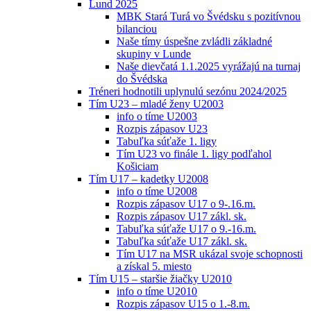
Lund 2025
MBK Stará Turá vo Švédsku s pozitívnou
bilanciou
Naše tímy úspešne zvládli základné
skupiny v Lunde
Naše dievčatá 1.1.2025 vyrážajú na turnaj
do Švédska
Tréneri hodnotili uplynulú sezónu 2024/2025
Tím U23 – mladé ženy U2003
info o tíme U2003
Rozpis zápasov U23
Tabuľka súťaže 1. ligy
Tím U23 vo finále 1. ligy podľahol
Košiciam
Tím U17 – kadetky U2008
info o tíme U2008
Rozpis zápasov U17 o 9-.16.m.
Rozpis zápasov U17 zákl. sk.
Tabuľka súťaže U17 o 9.-16.m.
Tabuľka súťaže U17 zákl. sk.
Tím U17 na MSR ukázal svoje schopnosti
a získal 5. miesto
Tím U15 – staršie žiačky U2010
info o tíme U2010
Rozpis zápasov U15 o 1.-8.m.