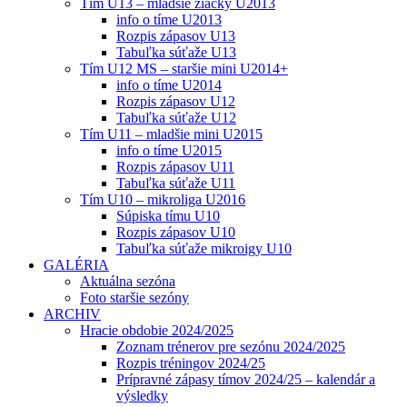
Tím U13 – mladšie žiačky U2013
info o tíme U2013
Rozpis zápasov U13
Tabuľka súťaže U13
Tím U12 MS – staršie mini U2014+
info o tíme U2014
Rozpis zápasov U12
Tabuľka súťaže U12
Tím U11 – mladšie mini U2015
info o tíme U2015
Rozpis zápasov U11
Tabuľka súťaže U11
Tím U10 – mikroliga U2016
Súpiska tímu U10
Rozpis zápasov U10
Tabuľka súťaže mikroigy U10
GALÉRIA
Aktuálna sezóna
Foto staršie sezóny
ARCHIV
Hracie obdobie 2024/2025
Zoznam trénerov pre sezónu 2024/2025
Rozpis tréningov 2024/25
Prípravné zápasy tímov 2024/25 – kalendár a
výsledky