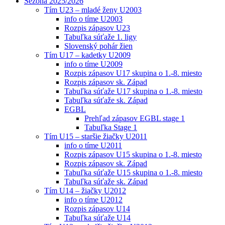
Sezóna 2025/2026
Tím U23 – mladé ženy U2003
info o tíme U2003
Rozpis zápasov U23
Tabuľka súťaže 1. ligy
Slovenský pohár žien
Tím U17 – kadetky U2009
info o tíme U2009
Rozpis zápasov U17 skupina o 1.-8. miesto
Rozpis zápasov sk. Západ
Tabuľka súťaže U17 skupina o 1.-8. miesto
Tabuľka súťaže sk. Západ
EGBL
Prehľad zápasov EGBL stage 1
Tabuľka Stage 1
Tím U15 – staršie žiačky U2011
info o tíme U2011
Rozpis zápasov U15 skupina o 1.-8. miesto
Rozpis zápasov sk. Západ
Tabuľka súťaže U15 skupina o 1.-8. miesto
Tabuľka súťaže sk. Západ
Tím U14 – žiačky U2012
info o tíme U2012
Rozpis zápasov U14
Tabuľka súťaže U14