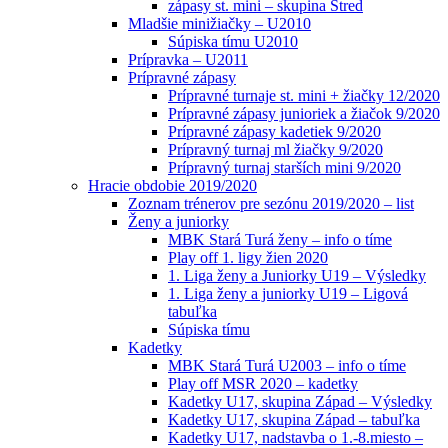
zápasy st. mini – skupina Stred
Mladšie minižiačky – U2010
Súpiska tímu U2010
Prípravka – U2011
Prípravné zápasy
Prípravné turnaje st. mini + žiačky 12/2020
Prípravné zápasy junioriek a žiačok 9/2020
Prípravné zápasy kadetiek 9/2020
Prípravný turnaj ml žiačky 9/2020
Prípravný turnaj starších mini 9/2020
Hracie obdobie 2019/2020
Zoznam trénerov pre sezónu 2019/2020 – list
Ženy a juniorky
MBK Stará Turá ženy – info o tíme
Play off 1. ligy žien 2020
1. Liga ženy a Juniorky U19 – Výsledky
1. Liga ženy a juniorky U19 – Ligová
tabuľka
Súpiska tímu
Kadetky
MBK Stará Turá U2003 – info o tíme
Play off MSR 2020 – kadetky
Kadetky U17, skupina Západ – Výsledky
Kadetky U17, skupina Západ – tabuľka
Kadetky U17, nadstavba o 1.-8.miesto –