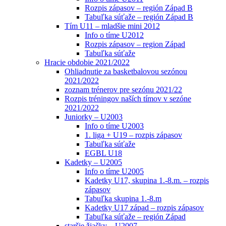
Rozpis zápasov – región Západ B
Tabuľka súťaže – región Západ B
Tím U11 – mladšie mini 2012
Info o tíme U2012
Rozpis zápasov – region Západ
Tabuľka súťaže
Hracie obdobie 2021/2022
Ohliadnutie za basketbalovou sezónou
2021/2022
zoznam trénerov pre sezónu 2021/22
Rozpis tréningov naších tímov v sezóne
2021/2022
Juniorky – U2003
Info o tíme U2003
1. liga + U19 – rozpis zápasov
Tabuľka súťaže
EGBL U18
Kadetky – U2005
Info o tíme U2005
Kadetky U17, skupina 1.-8.m. – rozpis
zápasov
Tabuľka skupina 1.-8.m
Kadetky U17 západ – rozpis zápasov
Tabuľka súťaže – región Západ
staršie žiačky – U2007