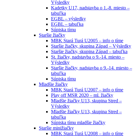
Výsledky
Kadetky U17, nadstavba o 1.-8. miesto –
tabuľka
EGBL – výsledky
EGBL – tabuľka
Súpiska tímu
Staršie žiačky
MBK Stará Turá U2005 – info o tíme
Staršie žiačky, skupina Západ – Výsledky
Staršie žiačky, skupina Západ – tabuľka
St. žiačky, nadstavba o 9.-14. miesto –
Výsledky
Staršie žiačky, nadstavba o 9.-14. miesto –
tabuľka
Súpiska tímu
Mladšie žiačky
MBK Stará Turá U2007 – info o tíme
Play off MSR 2020 – ml. žiačky
Mladšie žiačky U13, skupina Stred –
Výsledky
Mladšie žiačky U13, skupina Stred –
tabuľka
Súpiska tímu mladšie žiačky
Staršie minižiačky
MBK Stará Turá U2008 – info o tíme