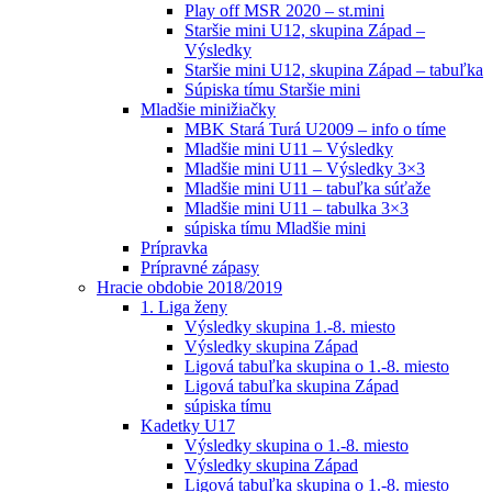
Play off MSR 2020 – st.mini
Staršie mini U12, skupina Západ –
Výsledky
Staršie mini U12, skupina Západ – tabuľka
Súpiska tímu Staršie mini
Mladšie minižiačky
MBK Stará Turá U2009 – info o tíme
Mladšie mini U11 – Výsledky
Mladšie mini U11 – Výsledky 3×3
Mladšie mini U11 – tabuľka súťaže
Mladšie mini U11 – tabulka 3×3
súpiska tímu Mladšie mini
Prípravka
Prípravné zápasy
Hracie obdobie 2018/2019
1. Liga ženy
Výsledky skupina 1.-8. miesto
Výsledky skupina Západ
Ligová tabuľka skupina o 1.-8. miesto
Ligová tabuľka skupina Západ
súpiska tímu
Kadetky U17
Výsledky skupina o 1.-8. miesto
Výsledky skupina Západ
Ligová tabuľka skupina o 1.-8. miesto