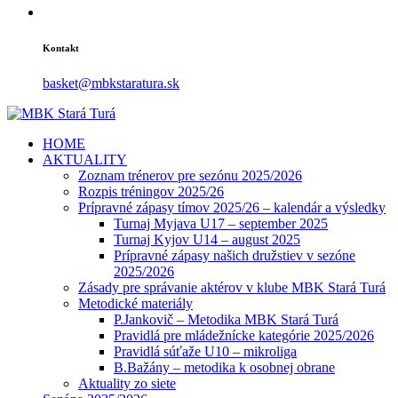
Kontakt
basket@mbkstaratura.sk
HOME
AKTUALITY
Zoznam trénerov pre sezónu 2025/2026
Rozpis tréningov 2025/26
Prípravné zápasy tímov 2025/26 – kalendár a výsledky
Turnaj Myjava U17 – september 2025
Turnaj Kyjov U14 – august 2025
Prípravné zápasy našich družstiev v sezóne
2025/2026
Zásady pre správanie aktérov v klube MBK Stará Turá
Metodické materiály
P.Jankovič – Metodika MBK Stará Turá
Pravidlá pre mládežnícke kategórie 2025/2026
Pravidlá súťaže U10 – mikroliga
B.Bažány – metodika k osobnej obrane
Aktuality zo siete