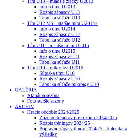
Tím U13 – mladšie žiačky U2013
info o tíme U2013
Rozpis zápasov U13
Tabuľka súťaže U13
Tím U12 MS – staršie mini U2014+
info o tíme U2014
Rozpis zápasov U12
Tabuľka súťaže U12
Tím U11 – mladšie mini U2015
info o tíme U2015
Rozpis zápasov U11
Tabuľka súťaže U11
Tím U10 – mikroliga U2016
Súpiska tímu U10
Rozpis zápasov U10
Tabuľka súťaže mikroigy U10
GALÉRIA
Aktuálna sezóna
Foto staršie sezóny
ARCHIV
Hracie obdobie 2024/2025
Zoznam trénerov pre sezónu 2024/2025
Rozpis tréningov 2024/25
Prípravné zápasy tímov 2024/25 – kalendár a
výsledky