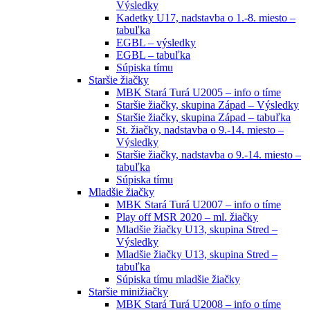
Výsledky
Kadetky U17, nadstavba o 1.-8. miesto –
tabuľka
EGBL – výsledky
EGBL – tabuľka
Súpiska tímu
Staršie žiačky
MBK Stará Turá U2005 – info o tíme
Staršie žiačky, skupina Západ – Výsledky
Staršie žiačky, skupina Západ – tabuľka
St. žiačky, nadstavba o 9.-14. miesto –
Výsledky
Staršie žiačky, nadstavba o 9.-14. miesto –
tabuľka
Súpiska tímu
Mladšie žiačky
MBK Stará Turá U2007 – info o tíme
Play off MSR 2020 – ml. žiačky
Mladšie žiačky U13, skupina Stred –
Výsledky
Mladšie žiačky U13, skupina Stred –
tabuľka
Súpiska tímu mladšie žiačky
Staršie minižiačky
MBK Stará Turá U2008 – info o tíme