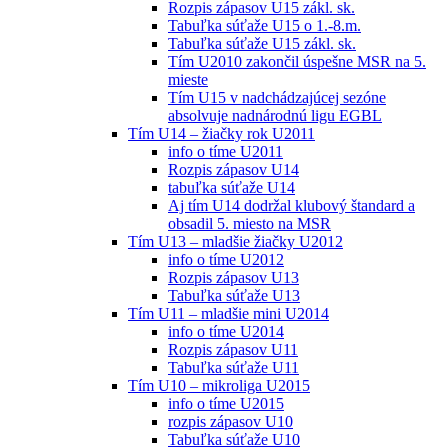
Rozpis zápasov U15 zákl. sk.
Tabuľka súťaže U15 o 1.-8.m.
Tabuľka súťaže U15 zákl. sk.
Tím U2010 zakončil úspešne MSR na 5.
mieste
Tím U15 v nadchádzajúcej sezóne
absolvuje nadnárodnú ligu EGBL
Tím U14 – žiačky rok U2011
info o tíme U2011
Rozpis zápasov U14
tabuľka súťaže U14
Aj tím U14 dodržal klubový štandard a
obsadil 5. miesto na MSR
Tím U13 – mladšie žiačky U2012
info o tíme U2012
Rozpis zápasov U13
Tabuľka súťaže U13
Tím U11 – mladšie mini U2014
info o tíme U2014
Rozpis zápasov U11
Tabuľka súťaže U11
Tím U10 – mikroliga U2015
info o tíme U2015
rozpis zápasov U10
Tabuľka súťaže U10