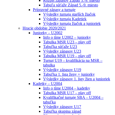
Rozpis zápasov Západ 5.-9. miesto
Tabuľa súťaže Západ 5.-9. miesto
Prípravné zápasy a turnaje
Výsledky turnaja starších žiačok
Výsledky turnaja Kadetiek
Výsledky turnaja žiačok a junioriek
Hracie obdobie 2020/2021
Juniorky – U2002
Info o tíme U2002 – juniorky
Tabulka MSR U23 – play off
Tabuľka súťaže U23
Výsledky zápasov U23
Tabulka MSR U19 – play off
Turnaj U19 – kvalifikácia na MSR –
tabulka
Výsledky zápasov U19
Tabuľka 1. liga ženy + juniorky
Výsledky zápasov 1. ligy žien a junioriek
Kadetky – U2004
Info o tíme U2004 – kadetky
Tabulka MSR U17 – play off
Kvalifikačné turnaje SBA – U2004 –
tabuľka
Výsledky zápasov U17
Tabuľka skupina západ