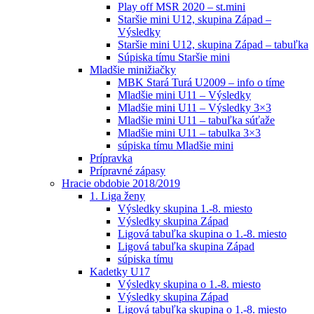
Play off MSR 2020 – st.mini
Staršie mini U12, skupina Západ –
Výsledky
Staršie mini U12, skupina Západ – tabuľka
Súpiska tímu Staršie mini
Mladšie minižiačky
MBK Stará Turá U2009 – info o tíme
Mladšie mini U11 – Výsledky
Mladšie mini U11 – Výsledky 3×3
Mladšie mini U11 – tabuľka súťaže
Mladšie mini U11 – tabulka 3×3
súpiska tímu Mladšie mini
Prípravka
Prípravné zápasy
Hracie obdobie 2018/2019
1. Liga ženy
Výsledky skupina 1.-8. miesto
Výsledky skupina Západ
Ligová tabuľka skupina o 1.-8. miesto
Ligová tabuľka skupina Západ
súpiska tímu
Kadetky U17
Výsledky skupina o 1.-8. miesto
Výsledky skupina Západ
Ligová tabuľka skupina o 1.-8. miesto