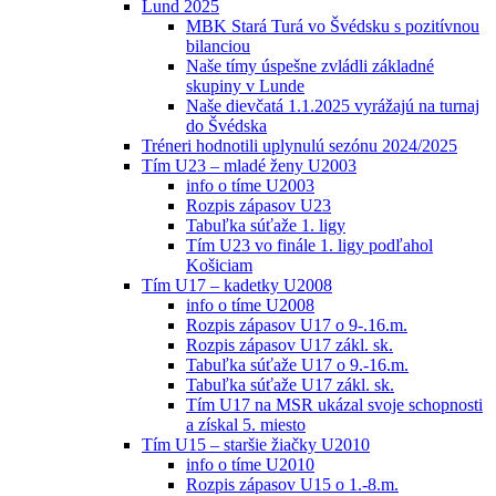
Lund 2025
MBK Stará Turá vo Švédsku s pozitívnou
bilanciou
Naše tímy úspešne zvládli základné
skupiny v Lunde
Naše dievčatá 1.1.2025 vyrážajú na turnaj
do Švédska
Tréneri hodnotili uplynulú sezónu 2024/2025
Tím U23 – mladé ženy U2003
info o tíme U2003
Rozpis zápasov U23
Tabuľka súťaže 1. ligy
Tím U23 vo finále 1. ligy podľahol
Košiciam
Tím U17 – kadetky U2008
info o tíme U2008
Rozpis zápasov U17 o 9-.16.m.
Rozpis zápasov U17 zákl. sk.
Tabuľka súťaže U17 o 9.-16.m.
Tabuľka súťaže U17 zákl. sk.
Tím U17 na MSR ukázal svoje schopnosti
a získal 5. miesto
Tím U15 – staršie žiačky U2010
info o tíme U2010
Rozpis zápasov U15 o 1.-8.m.