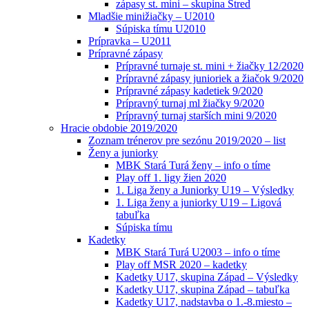
zápasy st. mini – skupina Stred
Mladšie minižiačky – U2010
Súpiska tímu U2010
Prípravka – U2011
Prípravné zápasy
Prípravné turnaje st. mini + žiačky 12/2020
Prípravné zápasy junioriek a žiačok 9/2020
Prípravné zápasy kadetiek 9/2020
Prípravný turnaj ml žiačky 9/2020
Prípravný turnaj starších mini 9/2020
Hracie obdobie 2019/2020
Zoznam trénerov pre sezónu 2019/2020 – list
Ženy a juniorky
MBK Stará Turá ženy – info o tíme
Play off 1. ligy žien 2020
1. Liga ženy a Juniorky U19 – Výsledky
1. Liga ženy a juniorky U19 – Ligová
tabuľka
Súpiska tímu
Kadetky
MBK Stará Turá U2003 – info o tíme
Play off MSR 2020 – kadetky
Kadetky U17, skupina Západ – Výsledky
Kadetky U17, skupina Západ – tabuľka
Kadetky U17, nadstavba o 1.-8.miesto –