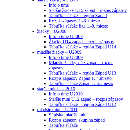
Info o tíme
Staršie žiačky U15 západ – rozpis zápasov
Tabuľka súťaže – región Západ
Rozpis zápasov 1.-8. miesto
Tabuľka súťaže liga 1.-8. miesto
žiačky – U2008
Info o tíme U2008
Žiačky U14 západ – rozpis zápasov
Tabuľka súťaže – región Západ U14
mladšie žiačky – U2009
Info o tíme U2009
Mladšie žiačky U13 západ – rozpis
zápasov
Tabuľka súťaže – región Západ U13
Rozpis zápasov Západ 1.-4.miesto
Tabuľka súťaže Západ 1.-4. miesto
staršie mini – U2010
Info o tíme U2010
Staršie mini U12 západ – rozpis zápasov
Tabuľka súťaže – región Západ U12
mladšie mini – U2011
Súpiska mladšie mini
Rozpis zápasov skupina západ
Tabuľka súťaže