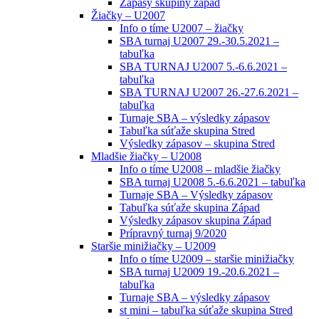
Zápasy skupiny západ
Žiačky – U2007
Info o tíme U2007 – žiačky
SBA turnaj U2007 29.-30.5.2021 –
tabuľka
SBA TURNAJ U2007 5.-6.6.2021 –
tabuľka
SBA TURNAJ U2007 26.-27.6.2021 –
tabuľka
Turnaje SBA – výsledky zápasov
Tabuľka súťaže skupina Stred
Výsledky zápasov – skupina Stred
Mladšie žiačky – U2008
Info o tíme U2008 – mladšie žiačky
SBA turnaj U2008 5.-6.6.2021 – tabuľka
Turnaje SBA – Výsledky zápasov
Tabuľka súťaže skupina Západ
Výsledky zápasov skupina Západ
Prípravný turnaj 9/2020
Staršie minižiačky – U2009
Info o tíme U2009 – staršie minižiačky
SBA turnaj U2009 19.-20.6.2021 –
tabuľka
Turnaje SBA – výsledky zápasov
st mini – tabuľka súťaže skupina Stred