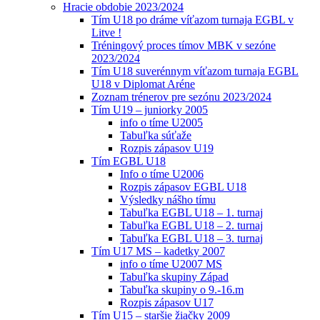
Hracie obdobie 2023/2024
Tím U18 po dráme víťazom turnaja EGBL v
Litve !
Tréningový proces tímov MBK v sezóne
2023/2024
Tím U18 suverénnym víťazom turnaja EGBL
U18 v Diplomat Aréne
Zoznam trénerov pre sezónu 2023/2024
Tím U19 – juniorky 2005
info o tíme U2005
Tabuľka súťaže
Rozpis zápasov U19
Tím EGBL U18
Info o tíme U2006
Rozpis zápasov EGBL U18
Výsledky nášho tímu
Tabuľka EGBL U18 – 1. turnaj
Tabuľka EGBL U18 – 2. turnaj
Tabuľka EGBL U18 – 3. turnaj
Tím U17 MS – kadetky 2007
info o tíme U2007 MS
Tabuľka skupiny Západ
Tabuľka skupiny o 9.-16.m
Rozpis zápasov U17
Tím U15 – staršie žiačky 2009