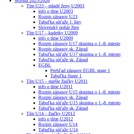
Sezóna 2025/2026
Tím U23 – mladé ženy U2003
info o tíme U2003
Rozpis zápasov U23
Tabuľka súťaže 1. ligy
Slovenský pohár žien
Tím U17 – kadetky U2009
info o tíme U2009
Rozpis zápasov U17 skupina o 1.-8. miesto
Rozpis zápasov sk. Západ
Tabuľka súťaže U17 skupina o 1.-8. miesto
Tabuľka súťaže sk. Západ
EGBL
Prehľad zápasov EGBL stage 1
Tabuľka Stage 1
Tím U15 – staršie žiačky U2011
info o tíme U2011
Rozpis zápasov U15 skupina o 1.-8. miesto
Rozpis zápasov sk. Západ
Tabuľka súťaže U15 skupina o 1.-8. miesto
Tabuľka súťaže sk. Západ
Tím U14 – žiačky U2012
info o tíme U2012
Rozpis zápasov U14
Tabuľka súťaže U14