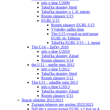
info o tíme U2009
Tabuľka skupiny Stred
Tabuľka skupiny o 1.-8. miesto
Rozpis zápasov U15
EGBL U15
Rozpis zápasov EGBL U15
Výsledky nášho tímu
Tím U15 vyrazil na tretí turnaj
EGBL do Tallinnu
Tabuľka EGBL U15 – 1. turnaj
Tím U14 – žiačky 2010
info o tíme U2010
Tabuľka skupiny Západ
Rozpis zápasov U14
tím U12 – staršie mini 2012
info o tíme U2012
Tabuľka skupiny Stred
Rozpis zápasov U12
Tím U11 – mladšie mini 2013
info o tíme U2013
Tabuľka skupiny Západ
Rozpis zápasov U11
Hracie obdobie 2022/2023
Zoznam trénerov pre sezónu 2022/2023
Náš tím v prvom turnaji EGBL v Litve na 4.