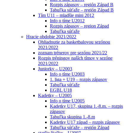
Rozpis zápasov – región Západ B
Tabuľka súťaže – región Západ B
Tím U11 – mladšie mini 2012
Info o tíme U2012
Rozpis zápasov – region Západ
Tabuľka súťaže
Hracie obdobie 2021/2022
Ohliadnutie za basketbalovou sezónou
2021/2022
zoznam trénerov pre sezónu 2021/22
Rozpis tréningov naších tímov v sezóne
2021/2022
Juniorky – U2003
Info o tíme U2003
1. liga + U19 – rozpis zápasov
Tabuľka súťaže
EGBL U18
Kadetky – U2005
Info o tíme U2005
Kadetky U17, skupina 1.-8.m. – rozpis
zápasov
Tabuľka skupina 1.-8.m
Kadetky U17 západ – rozpis zápasov
Tabuľka súťaže – región Západ
staršie žiačky – U2007