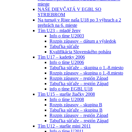
mieste
NAŠE DIEVČATÁ V EGBL SO
STRIEBROM
Na turnaji v Rige naša U18 po 3 výhrach a 2
prehrách na 6. mieste
Tím U23 – mladé ženy
Info o tíme U2003
Rozpis zápasov – dátum a výsledok
Tabuľka súťaže
Kvalifikácia Slovenského pohára
Tím U17 – kadetky 2006
Info o tíme U2006
Tabuľka súťaže – skupina o 1.-8.miesto
Rozpis zápasov – skupina o 1.-8.miesto
Rozpis zápasov – región Západ
Tabuľka súťaže – región Západ
info o tíme EGBL U18
Tím U15 – staršie žiačky 2008
Info o tíme U2008
Rozpis zápasov – skupina B
Tabuľka súťaže – skupina B
Rozpis zápasov – región Západ
Tabuľka súťaže – región Západ
Tím U12 – staršie mini 2011
Info o tíme U2011