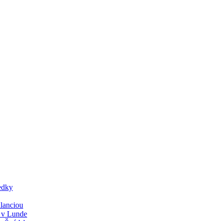
edky
lanciou
y v Lunde