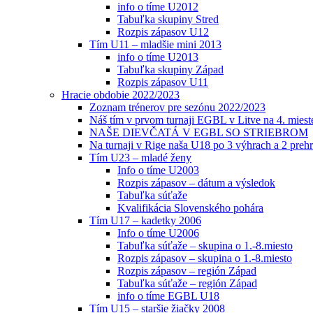
info o tíme U2012
Tabuľka skupiny Stred
Rozpis zápasov U12
Tím U11 – mladšie mini 2013
info o tíme U2013
Tabuľka skupiny Západ
Rozpis zápasov U11
Hracie obdobie 2022/2023
Zoznam trénerov pre sezónu 2022/2023
Náš tím v prvom turnaji EGBL v Litve na 4. miest
NAŠE DIEVČATÁ V EGBL SO STRIEBROM
Na turnaji v Rige naša U18 po 3 výhrach a 2 prehr
Tím U23 – mladé ženy
Info o tíme U2003
Rozpis zápasov – dátum a výsledok
Tabuľka súťaže
Kvalifikácia Slovenského pohára
Tím U17 – kadetky 2006
Info o tíme U2006
Tabuľka súťaže – skupina o 1.-8.miesto
Rozpis zápasov – skupina o 1.-8.miesto
Rozpis zápasov – región Západ
Tabuľka súťaže – región Západ
info o tíme EGBL U18
Tím U15 – staršie žiačky 2008