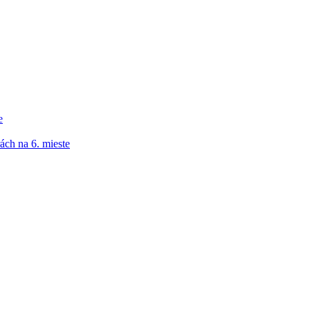
e
ách na 6. mieste