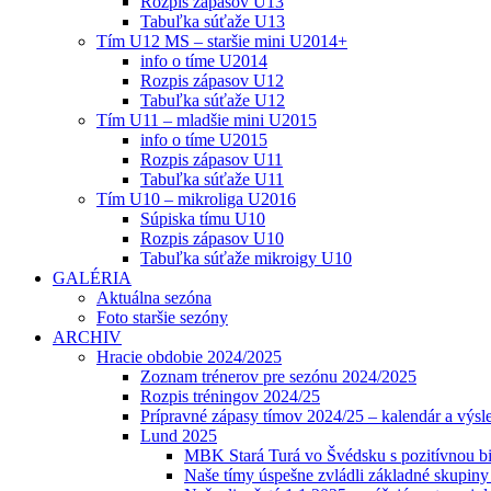
Rozpis zápasov U13
Tabuľka súťaže U13
Tím U12 MS – staršie mini U2014+
info o tíme U2014
Rozpis zápasov U12
Tabuľka súťaže U12
Tím U11 – mladšie mini U2015
info o tíme U2015
Rozpis zápasov U11
Tabuľka súťaže U11
Tím U10 – mikroliga U2016
Súpiska tímu U10
Rozpis zápasov U10
Tabuľka súťaže mikroigy U10
GALÉRIA
Aktuálna sezóna
Foto staršie sezóny
ARCHIV
Hracie obdobie 2024/2025
Zoznam trénerov pre sezónu 2024/2025
Rozpis tréningov 2024/25
Prípravné zápasy tímov 2024/25 – kalendár a výsl
Lund 2025
MBK Stará Turá vo Švédsku s pozitívnou bi
Naše tímy úspešne zvládli základné skupin