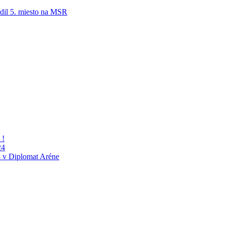
adil 5. miesto na MSR
 !
24
 v Diplomat Aréne