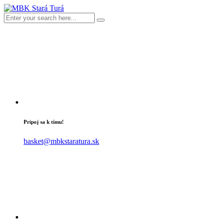
Pripoj sa k tímu!
basket@mbkstaratura.sk