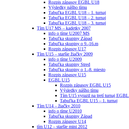
Rozpis zápasov EGBL U18
Výsledky nášho tímu
Tabuľka EGBL U18 – 1. turnaj
Tabuľka EGBL U18 – 2. turnaj
Tabuľka EGBL U18 – 3. turnaj
Tím U17 MS – kadetky 2007
info o tíme U2007 MS
Tabuľka skupiny Západ
Tabuľka skupiny o 9.-16.m
Rozpis zápasov U17
Tím U15 – staršie žiačky 2009
info o tíme U2009
Tabuľka skupiny Stred
Tabuľka skupiny o 1.-8. miesto
Rozpis zápasov U15
EGBL U15
Rozpis zápasov EGBL U15
Výsledky nášho tímu
Tím U15 vyrazil na tretí turnaj EGBL
Tabuľka EGBL U15 – 1. turnaj
Tím U14 – žiačky 2010
info o tíme U2010
Tabuľka skupiny Západ
Rozpis zápasov U14
tím U12 – staršie mini 2012