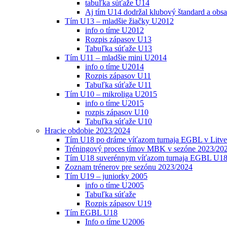
tabuľka súťaže U14
Aj tím U14 dodržal klubový štandard a obs
Tím U13 – mladšie žiačky U2012
info o tíme U2012
Rozpis zápasov U13
Tabuľka súťaže U13
Tím U11 – mladšie mini U2014
info o tíme U2014
Rozpis zápasov U11
Tabuľka súťaže U11
Tím U10 – mikroliga U2015
info o tíme U2015
rozpis zápasov U10
Tabuľka súťaže U10
Hracie obdobie 2023/2024
Tím U18 po dráme víťazom turnaja EGBL v Litve
Tréningový proces tímov MBK v sezóne 2023/20
Tím U18 suverénnym víťazom turnaja EGBL U18
Zoznam trénerov pre sezónu 2023/2024
Tím U19 – juniorky 2005
info o tíme U2005
Tabuľka súťaže
Rozpis zápasov U19
Tím EGBL U18
Info o tíme U2006