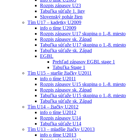
Rozpis zápasov U23
Tabuľka súťaže 1. ligy
Slovenský pohár žien
Tím U17 – kadetky U2009
info o tíme U2009
Rozpis zápasov U17 skupina o 1.-8. miesto
Rozpis zápasov sk. Západ
Tabuľka súťaže U17 skupina o 1.-8. miesto
Tabuľka súťaže sk. Západ
EGBL
Prehľad zápasov EGBL stage 1
Tabuľka Stage 1
Tím U15 – staršie žiačky U2011
info o tíme U2011
Rozpis zápasov U15 skupina o 1.-8. miesto
Rozpis zápasov sk. Západ
Tabuľka súťaže U15 skupina o 1.-8. miesto
Tabuľka súťaže sk. Západ
Tím U14 – žiačky U2012
info o tíme U2012
Rozpis zápasov U14
Tabuľka súťaže U14
Tím U13 – mladšie žiačky U2013
info o tíme U2013