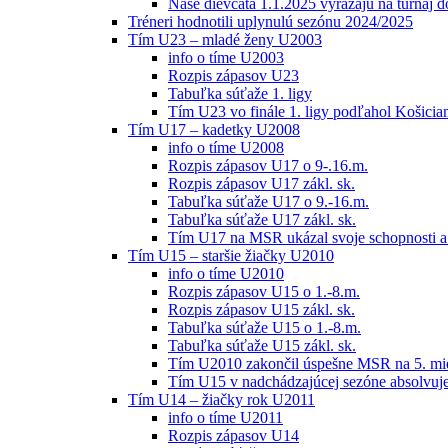
Naše dievčatá 1.1.2025 vyrážajú na turnaj 
Tréneri hodnotili uplynulú sezónu 2024/2025
Tím U23 – mladé ženy U2003
info o tíme U2003
Rozpis zápasov U23
Tabuľka súťaže 1. ligy
Tím U23 vo finále 1. ligy podľahol Košici
Tím U17 – kadetky U2008
info o tíme U2008
Rozpis zápasov U17 o 9-.16.m.
Rozpis zápasov U17 zákl. sk.
Tabuľka súťaže U17 o 9.-16.m.
Tabuľka súťaže U17 zákl. sk.
Tím U17 na MSR ukázal svoje schopnosti a z
Tím U15 – staršie žiačky U2010
info o tíme U2010
Rozpis zápasov U15 o 1.-8.m.
Rozpis zápasov U15 zákl. sk.
Tabuľka súťaže U15 o 1.-8.m.
Tabuľka súťaže U15 zákl. sk.
Tím U2010 zakončil úspešne MSR na 5. mi
Tím U15 v nadchádzajúcej sezóne absolvu
Tím U14 – žiačky rok U2011
info o tíme U2011
Rozpis zápasov U14