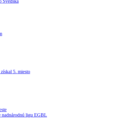
do Švédska
am
ískal 5. miesto
este
je nadnárodnú ligu EGBL