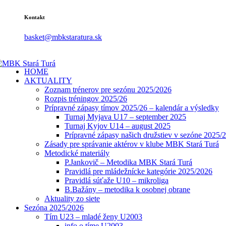
Kontakt
basket@mbkstaratura.sk
HOME
AKTUALITY
Zoznam trénerov pre sezónu 2025/2026
Rozpis tréningov 2025/26
Prípravné zápasy tímov 2025/26 – kalendár a výsledky
Turnaj Myjava U17 – september 2025
Turnaj Kyjov U14 – august 2025
Prípravné zápasy našich družstiev v sezóne 2025/
Zásady pre správanie aktérov v klube MBK Stará Turá
Metodické materiály
P.Jankovič – Metodika MBK Stará Turá
Pravidlá pre mládežnícke kategórie 2025/2026
Pravidlá súťaže U10 – mikroliga
B.Bažány – metodika k osobnej obrane
Aktuality zo siete
Sezóna 2025/2026
Tím U23 – mladé ženy U2003
info o tíme U2003