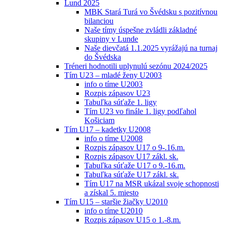
Lund 2025
MBK Stará Turá vo Švédsku s pozitívnou
bilanciou
Naše tímy úspešne zvládli základné
skupiny v Lunde
Naše dievčatá 1.1.2025 vyrážajú na turnaj
do Švédska
Tréneri hodnotili uplynulú sezónu 2024/2025
Tím U23 – mladé ženy U2003
info o tíme U2003
Rozpis zápasov U23
Tabuľka súťaže 1. ligy
Tím U23 vo finále 1. ligy podľahol
Košiciam
Tím U17 – kadetky U2008
info o tíme U2008
Rozpis zápasov U17 o 9-.16.m.
Rozpis zápasov U17 zákl. sk.
Tabuľka súťaže U17 o 9.-16.m.
Tabuľka súťaže U17 zákl. sk.
Tím U17 na MSR ukázal svoje schopnosti
a získal 5. miesto
Tím U15 – staršie žiačky U2010
info o tíme U2010
Rozpis zápasov U15 o 1.-8.m.