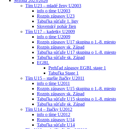
Sezóna 2025/2026
Tím U23 – mladé ženy U2003
info o tíme U2003
Rozpis zápasov U23
Tabuľka súťaže 1. ligy
Slovenský pohár žien
Tím U17 – kadetky U2009
info o tíme U2009
Rozpis zápasov U17 skupina o 1.-8. miesto
Rozpis zápasov sk. Západ
Tabuľka súťaže U17 skupina o 1.-8. miesto
Tabuľka súťaže sk. Západ
EGBL
Prehľad zápasov EGBL stage 1
Tabuľka Stage 1
Tím U15 – staršie žiačky U2011
info o tíme U2011
Rozpis zápasov U15 skupina o 1.-8. miesto
Rozpis zápasov sk. Západ
Tabuľka súťaže U15 skupina o 1.-8. miesto
Tabuľka súťaže sk. Západ
Tím U14 – žiačky U2012
info o tíme U2012
Rozpis zápasov U14
Tabuľka súťaže U14