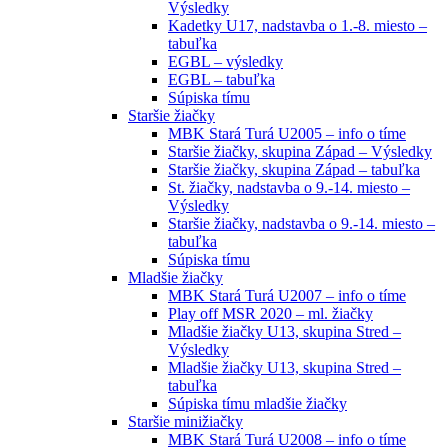
Výsledky
Kadetky U17, nadstavba o 1.-8. miesto –
tabuľka
EGBL – výsledky
EGBL – tabuľka
Súpiska tímu
Staršie žiačky
MBK Stará Turá U2005 – info o tíme
Staršie žiačky, skupina Západ – Výsledky
Staršie žiačky, skupina Západ – tabuľka
St. žiačky, nadstavba o 9.-14. miesto –
Výsledky
Staršie žiačky, nadstavba o 9.-14. miesto –
tabuľka
Súpiska tímu
Mladšie žiačky
MBK Stará Turá U2007 – info o tíme
Play off MSR 2020 – ml. žiačky
Mladšie žiačky U13, skupina Stred –
Výsledky
Mladšie žiačky U13, skupina Stred –
tabuľka
Súpiska tímu mladšie žiačky
Staršie minižiačky
MBK Stará Turá U2008 – info o tíme