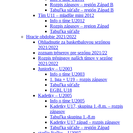
Rozpis zápasov – región Západ B
Tabuľka súťaže – región Západ B
Tím U11 – mladšie mini 2012
Info o tíme U2012
Rozpis zápasov – region Západ
Tabuľka súťaže
Hracie obdobie 2021/2022
Ohliadnutie za basketbalovou sezónou
2021/2022
zoznam trénerov pre sezónu 2021/22
Rozpis tréningov naších tímov v sezóne
2021/2022
Juniorky – U2003
Info o tíme U2003
1. liga + U19 – rozpis zápasov
Tabuľka súťaže
EGBL U18
Kadetky – U2005
Info o tíme U2005
Kadetky U17, skupina 1.-8.m. – rozpis
zápasov
Tabuľka skupina 1.-8.m
Kadetky U17 západ – rozpis zápasov
Tabuľka súťaže – región Západ
staršie žiačky – U2007