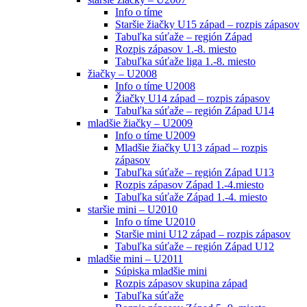
Info o tíme
Staršie žiačky U15 západ – rozpis zápasov
Tabuľka súťaže – región Západ
Rozpis zápasov 1.-8. miesto
Tabuľka súťaže liga 1.-8. miesto
žiačky – U2008
Info o tíme U2008
Žiačky U14 západ – rozpis zápasov
Tabuľka súťaže – región Západ U14
mladšie žiačky – U2009
Info o tíme U2009
Mladšie žiačky U13 západ – rozpis
zápasov
Tabuľka súťaže – región Západ U13
Rozpis zápasov Západ 1.-4.miesto
Tabuľka súťaže Západ 1.-4. miesto
staršie mini – U2010
Info o tíme U2010
Staršie mini U12 západ – rozpis zápasov
Tabuľka súťaže – región Západ U12
mladšie mini – U2011
Súpiska mladšie mini
Rozpis zápasov skupina západ
Tabuľka súťaže