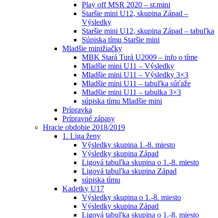
Play off MSR 2020 – st.mini
Staršie mini U12, skupina Západ –
Výsledky
Staršie mini U12, skupina Západ – tabuľka
Súpiska tímu Staršie mini
Mladšie minižiačky
MBK Stará Turá U2009 – info o tíme
Mladšie mini U11 – Výsledky
Mladšie mini U11 – Výsledky 3×3
Mladšie mini U11 – tabuľka súťaže
Mladšie mini U11 – tabulka 3×3
súpiska tímu Mladšie mini
Prípravka
Prípravné zápasy
Hracie obdobie 2018/2019
1. Liga ženy
Výsledky skupina 1.-8. miesto
Výsledky skupina Západ
Ligová tabuľka skupina o 1.-8. miesto
Ligová tabuľka skupina Západ
súpiska tímu
Kadetky U17
Výsledky skupina o 1.-8. miesto
Výsledky skupina Západ
Ligová tabuľka skupina o 1.-8. miesto