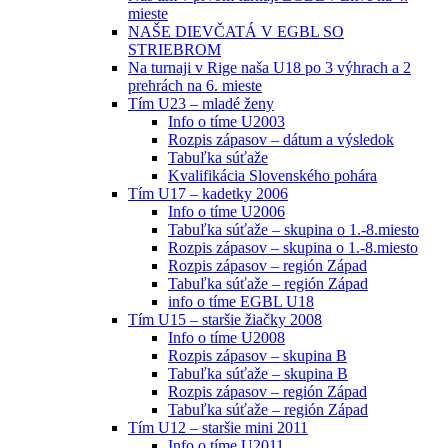
mieste
NAŠE DIEVČATÁ V EGBL SO
STRIEBROM
Na turnaji v Rige naša U18 po 3 výhrach a 2
prehrách na 6. mieste
Tím U23 – mladé ženy
Info o tíme U2003
Rozpis zápasov – dátum a výsledok
Tabuľka súťaže
Kvalifikácia Slovenského pohára
Tím U17 – kadetky 2006
Info o tíme U2006
Tabuľka súťaže – skupina o 1.-8.miesto
Rozpis zápasov – skupina o 1.-8.miesto
Rozpis zápasov – región Západ
Tabuľka súťaže – región Západ
info o tíme EGBL U18
Tím U15 – staršie žiačky 2008
Info o tíme U2008
Rozpis zápasov – skupina B
Tabuľka súťaže – skupina B
Rozpis zápasov – región Západ
Tabuľka súťaže – región Západ
Tím U12 – staršie mini 2011
Info o tíme U2011