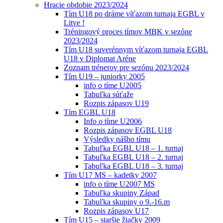
Hracie obdobie 2023/2024
Tím U18 po dráme víťazom turnaja EGBL v
Litve !
Tréningový proces tímov MBK v sezóne
2023/2024
Tím U18 suverénnym víťazom turnaja EGBL
U18 v Diplomat Aréne
Zoznam trénerov pre sezónu 2023/2024
Tím U19 – juniorky 2005
info o tíme U2005
Tabuľka súťaže
Rozpis zápasov U19
Tím EGBL U18
Info o tíme U2006
Rozpis zápasov EGBL U18
Výsledky nášho tímu
Tabuľka EGBL U18 – 1. turnaj
Tabuľka EGBL U18 – 2. turnaj
Tabuľka EGBL U18 – 3. turnaj
Tím U17 MS – kadetky 2007
info o tíme U2007 MS
Tabuľka skupiny Západ
Tabuľka skupiny o 9.-16.m
Rozpis zápasov U17
Tím U15 – staršie žiačky 2009