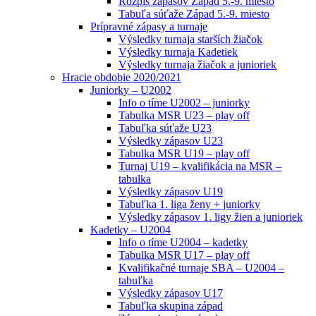
Rozpis zápasov Západ 5.-9. miesto
Tabuľa súťaže Západ 5.-9. miesto
Prípravné zápasy a turnaje
Výsledky turnaja starších žiačok
Výsledky turnaja Kadetiek
Výsledky turnaja žiačok a junioriek
Hracie obdobie 2020/2021
Juniorky – U2002
Info o tíme U2002 – juniorky
Tabulka MSR U23 – play off
Tabuľka súťaže U23
Výsledky zápasov U23
Tabulka MSR U19 – play off
Turnaj U19 – kvalifikácia na MSR –
tabulka
Výsledky zápasov U19
Tabuľka 1. liga ženy + juniorky
Výsledky zápasov 1. ligy žien a junioriek
Kadetky – U2004
Info o tíme U2004 – kadetky
Tabulka MSR U17 – play off
Kvalifikačné turnaje SBA – U2004 –
tabuľka
Výsledky zápasov U17
Tabuľka skupina západ