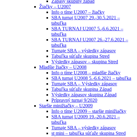
Zápasy skupiny západ
Žiačky – U2007
Info o tíme U2007 – žiačky
SBA turnaj U2007 29.-30.5.2021 –
tabuľka
SBA TURNAJ U2007 5.-6.6.2021 –
tabuľka
SBA TURNAJ U2007 26.-27.6.2021 –
tabuľka
Turnaje SBA – výsledky zápasov
Tabuľka súťaže skupina Stred
Výsledky zápasov – skupina Stred
Mladšie žiačky – U2008
Info o tíme U2008 – mladšie žiačky
SBA turnaj U2008 5.-6.6.2021 – tabuľka
Turnaje SBA – Výsledky zápasov
Tabuľka súťaže skupina Západ
Výsledky zápasov skupina Západ
Prípravný turnaj 9/2020
Staršie minižiačky – U2009
Info o tíme U2009 – staršie minižiačky
SBA turnaj U2009 19.-20.6.2021 –
tabuľka
Turnaje SBA – výsledky zápasov
st mini – tabuľka súťaže skupina Stred