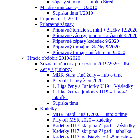
zápasy st. mini – skupina Stred
Mladšie minižiačky – U2010
Súpiska tímu U2010
Prípravka – U2011
Prípravné zápasy
Prípravné turnaje st. mini + žiačky 12/2020
Prípravné zápasy junioriek a žiačok 9/2020
Prípravné zápasy kadetiek 9/2020
Prípravný turnaj ml žiačky 9/2020
Prípravný turnaj starších mini 9/2020
Hracie obdobie 2019/2020
Zoznam trénerov pre sezónu 2019/2020 – list
Ženy a juniorky
MBK Stará Turá ženy – info o tíme
Play off 1. ligy žien 2020
1. Liga ženy a Juniorky U19 – Výsledky
1. Liga ženy a juniorky U19 – Ligová
tabuľka
Súpiska tímu
Kadetky
MBK Stará Turá U2003 – info o tíme
Play off MSR 2020 – kadetky
Kadetky U17, skupina Západ – Výsledky
Kadetky U17, skupina Západ – tabuľka
Kadetky U17, nadstavba o 1.-8.miesto –