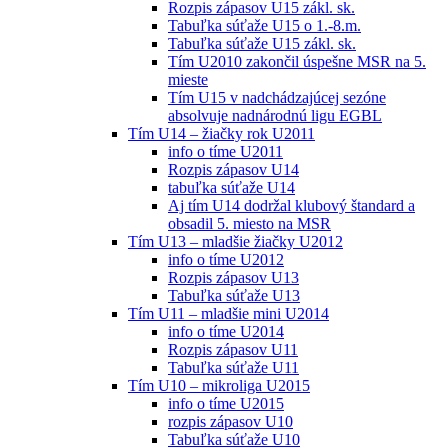
Rozpis zápasov U15 zákl. sk.
Tabuľka súťaže U15 o 1.-8.m.
Tabuľka súťaže U15 zákl. sk.
Tím U2010 zakončil úspešne MSR na 5.
mieste
Tím U15 v nadchádzajúcej sezóne
absolvuje nadnárodnú ligu EGBL
Tím U14 – žiačky rok U2011
info o tíme U2011
Rozpis zápasov U14
tabuľka súťaže U14
Aj tím U14 dodržal klubový štandard a
obsadil 5. miesto na MSR
Tím U13 – mladšie žiačky U2012
info o tíme U2012
Rozpis zápasov U13
Tabuľka súťaže U13
Tím U11 – mladšie mini U2014
info o tíme U2014
Rozpis zápasov U11
Tabuľka súťaže U11
Tím U10 – mikroliga U2015
info o tíme U2015
rozpis zápasov U10
Tabuľka súťaže U10