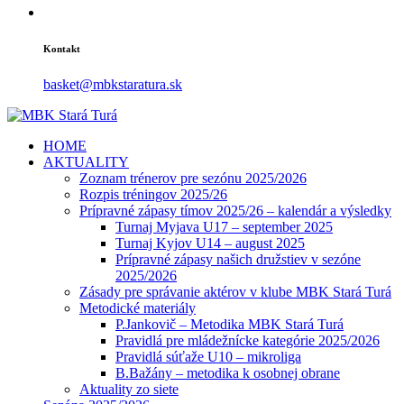
Kontakt
basket@mbkstaratura.sk
HOME
AKTUALITY
Zoznam trénerov pre sezónu 2025/2026
Rozpis tréningov 2025/26
Prípravné zápasy tímov 2025/26 – kalendár a výsledky
Turnaj Myjava U17 – september 2025
Turnaj Kyjov U14 – august 2025
Prípravné zápasy našich družstiev v sezóne
2025/2026
Zásady pre správanie aktérov v klube MBK Stará Turá
Metodické materiály
P.Jankovič – Metodika MBK Stará Turá
Pravidlá pre mládežnícke kategórie 2025/2026
Pravidlá súťaže U10 – mikroliga
B.Bažány – metodika k osobnej obrane
Aktuality zo siete