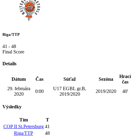
Riga/TTP
41
-
48
Final Score
Details
Hrací
Dátum
Čas
Súťaž
Sezóna
čas
29. februára
U17 EGBL gr.B,
0:00
2019/2020
40'
2020
2019/2020
Výsledky
Tím
T
COP II St.Petersburg
41
Riga/TTP
48