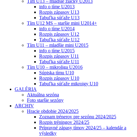
Tím U13 – mladšie žiačky U2013
info o tíme U2013
Rozpis zápasov U13
Tabuľka súťaže U13
Tím U12 MS – staršie mini U2014+
info o tíme U2014
Rozpis zápasov U12
Tabuľka súťaže U12
Tím U11 – mladšie mini U2015
info o tíme U2015
Rozpis zápasov U11
Tabuľka súťaže U11
Tím U10 – mikroliga U2016
Súpiska tímu U10
Rozpis zápasov U10
Tabuľka súťaže mikroigy U10
GALÉRIA
Aktuálna sezóna
Foto staršie sezóny
ARCHIV
Hracie obdobie 2024/2025
Zoznam trénerov pre sezónu 2024/2025
Rozpis tréningov 2024/25
Prípravné zápasy tímov 2024/25 – kalendár a
výsledky