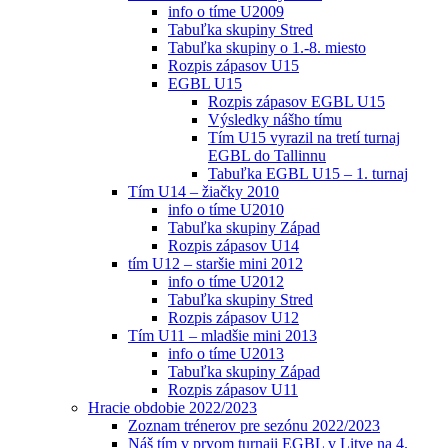
info o tíme U2009
Tabuľka skupiny Stred
Tabuľka skupiny o 1.-8. miesto
Rozpis zápasov U15
EGBL U15
Rozpis zápasov EGBL U15
Výsledky nášho tímu
Tím U15 vyrazil na tretí turnaj
EGBL do Tallinnu
Tabuľka EGBL U15 – 1. turnaj
Tím U14 – žiačky 2010
info o tíme U2010
Tabuľka skupiny Západ
Rozpis zápasov U14
tím U12 – staršie mini 2012
info o tíme U2012
Tabuľka skupiny Stred
Rozpis zápasov U12
Tím U11 – mladšie mini 2013
info o tíme U2013
Tabuľka skupiny Západ
Rozpis zápasov U11
Hracie obdobie 2022/2023
Zoznam trénerov pre sezónu 2022/2023
Náš tím v prvom turnaji EGBL v Litve na 4.