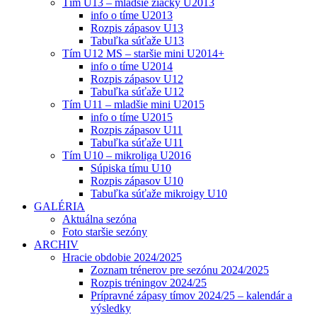
Tím U13 – mladšie žiačky U2013
info o tíme U2013
Rozpis zápasov U13
Tabuľka súťaže U13
Tím U12 MS – staršie mini U2014+
info o tíme U2014
Rozpis zápasov U12
Tabuľka súťaže U12
Tím U11 – mladšie mini U2015
info o tíme U2015
Rozpis zápasov U11
Tabuľka súťaže U11
Tím U10 – mikroliga U2016
Súpiska tímu U10
Rozpis zápasov U10
Tabuľka súťaže mikroigy U10
GALÉRIA
Aktuálna sezóna
Foto staršie sezóny
ARCHIV
Hracie obdobie 2024/2025
Zoznam trénerov pre sezónu 2024/2025
Rozpis tréningov 2024/25
Prípravné zápasy tímov 2024/25 – kalendár a
výsledky