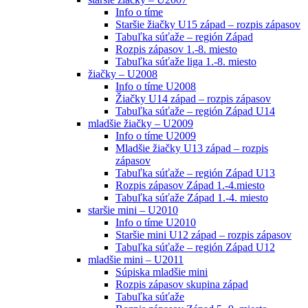
Info o tíme
Staršie žiačky U15 západ – rozpis zápasov
Tabuľka súťaže – región Západ
Rozpis zápasov 1.-8. miesto
Tabuľka súťaže liga 1.-8. miesto
žiačky – U2008
Info o tíme U2008
Žiačky U14 západ – rozpis zápasov
Tabuľka súťaže – región Západ U14
mladšie žiačky – U2009
Info o tíme U2009
Mladšie žiačky U13 západ – rozpis
zápasov
Tabuľka súťaže – región Západ U13
Rozpis zápasov Západ 1.-4.miesto
Tabuľka súťaže Západ 1.-4. miesto
staršie mini – U2010
Info o tíme U2010
Staršie mini U12 západ – rozpis zápasov
Tabuľka súťaže – región Západ U12
mladšie mini – U2011
Súpiska mladšie mini
Rozpis zápasov skupina západ
Tabuľka súťaže