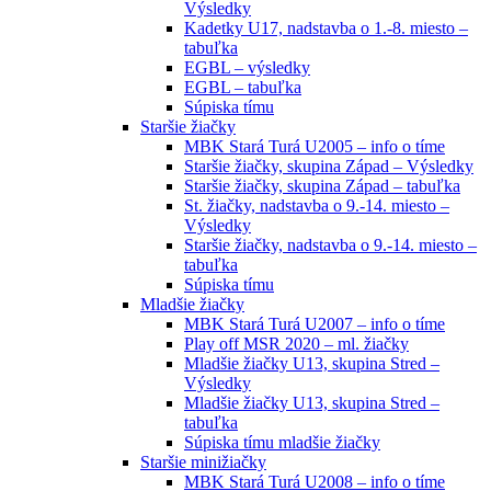
Výsledky
Kadetky U17, nadstavba o 1.-8. miesto –
tabuľka
EGBL – výsledky
EGBL – tabuľka
Súpiska tímu
Staršie žiačky
MBK Stará Turá U2005 – info o tíme
Staršie žiačky, skupina Západ – Výsledky
Staršie žiačky, skupina Západ – tabuľka
St. žiačky, nadstavba o 9.-14. miesto –
Výsledky
Staršie žiačky, nadstavba o 9.-14. miesto –
tabuľka
Súpiska tímu
Mladšie žiačky
MBK Stará Turá U2007 – info o tíme
Play off MSR 2020 – ml. žiačky
Mladšie žiačky U13, skupina Stred –
Výsledky
Mladšie žiačky U13, skupina Stred –
tabuľka
Súpiska tímu mladšie žiačky
Staršie minižiačky
MBK Stará Turá U2008 – info o tíme