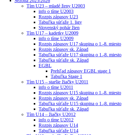
Sezóna 2025/2026
Tím U23 – mladé ženy U2003
info o tíme U2003
Rozpis zápasov U23
Tabuľka súťaže 1. ligy
Slovenský pohár žien
Tím U17 – kadetky U2009
info o tíme U2009
Rozpis zápasov U17 skupina o 1.-8. miesto
Rozpis zápasov sk. Západ
Tabuľka súťaže U17 skupina o 1.-8. miesto
Tabuľka súťaže sk. Západ
EGBL
Prehľad zápasov EGBL stage 1
Tabuľka Stage 1
Tím U15 – staršie žiačky U2011
info o tíme U2011
Rozpis zápasov U15 skupina o 1.-8. miesto
Rozpis zápasov sk. Západ
Tabuľka súťaže U15 skupina o 1.-8. miesto
Tabuľka súťaže sk. Západ
Tím U14 – žiačky U2012
info o tíme U2012
Rozpis zápasov U14
Tabuľka súťaže U14