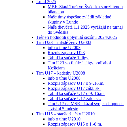
Lund 2025
MBK Stará Turá vo Švédsku s pozitívnou
bilanciou
Naše tímy úspešne zvládli základné
skupiny v Lunde
Naše dievčatá 1.1.2025 vyrážajú na turnaj
do Švédska
Tréneri hodnotili uplynulú sezónu 2024/2025
Tím U23 – mladé ženy U2003
info o tíme U2003
Rozpis zápasov U23
Tabuľka súťaže 1. ligy
Tím U23 vo finále 1. ligy podľahol
Košiciam
Tím U17 – kadetky U2008
info o tíme U2008
Rozpis zápasov U17 o 9-.16.m.
Rozpis zápasov U17 zákl. sk.
Tabuľka súťaže U17 o 9.-16.m.
Tabuľka súťaže U17 zákl. sk.
Tím U17 na MSR ukázal svoje schopnosti
a získal 5. miesto
Tím U15 – staršie žiačky U2010
info o tíme U2010
Rozpis zápasov U15 o 1.-8.m.