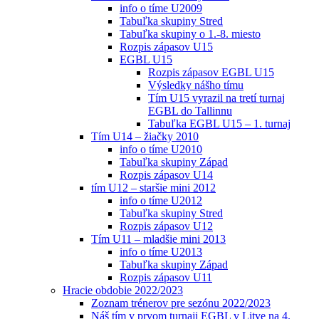
info o tíme U2009
Tabuľka skupiny Stred
Tabuľka skupiny o 1.-8. miesto
Rozpis zápasov U15
EGBL U15
Rozpis zápasov EGBL U15
Výsledky nášho tímu
Tím U15 vyrazil na tretí turnaj
EGBL do Tallinnu
Tabuľka EGBL U15 – 1. turnaj
Tím U14 – žiačky 2010
info o tíme U2010
Tabuľka skupiny Západ
Rozpis zápasov U14
tím U12 – staršie mini 2012
info o tíme U2012
Tabuľka skupiny Stred
Rozpis zápasov U12
Tím U11 – mladšie mini 2013
info o tíme U2013
Tabuľka skupiny Západ
Rozpis zápasov U11
Hracie obdobie 2022/2023
Zoznam trénerov pre sezónu 2022/2023
Náš tím v prvom turnaji EGBL v Litve na 4.