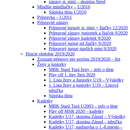
zápasy st. mini – skupina Stred
Mladšie minižiačky – U2010
Súpiska tímu U2010
Prípravka – U2011
Prípravné zápasy
Prípravné turnaje st. mini + žiačky 12/2020
Prípravné zápasy junioriek a žiačok 9/2020
Prípravné zápasy kadetiek 9/2020
Prípravný turnaj ml žiačky 9/2020
Prípravný turnaj starších mini 9/2020
Hracie obdobie 2019/2020
Zoznam trénerov pre sezónu 2019/2020 – list
Ženy a juniorky
MBK Stará Turá ženy – info o tíme
Play off 1. ligy žien 2020
1. Liga ženy a Juniorky U19 – Výsledky
1. Liga ženy a juniorky U19 – Ligová
tabuľka
Súpiska tímu
Kadetky
MBK Stará Turá U2003 – info o tíme
Play off MSR 2020 – kadetky
Kadetky U17, skupina Západ – Výsledky
Kadetky U17, skupina Západ – tabuľka
Kadetky U17, nadstavba o 1.-8.miesto –