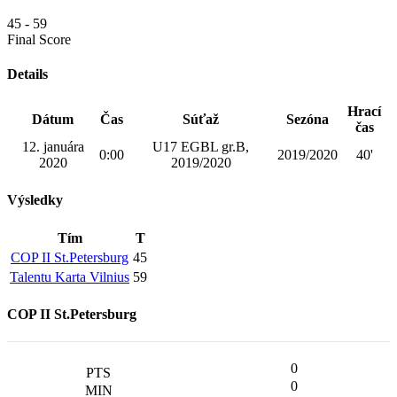
45
-
59
Final Score
Details
Hrací
Dátum
Čas
Súťaž
Sezóna
čas
12. januára
U17 EGBL gr.B,
0:00
2019/2020
40'
2020
2019/2020
Výsledky
Tím
T
COP II St.Petersburg
45
Talentu Karta Vilnius
59
COP II St.Petersburg
0
0