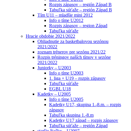
Rozpis zápasov – región Západ B
Tabuľka súťaže – región Západ B
Tím U11 – mladšie mini 2012
Info o tíme U2012
Rozpis zápasov – region Západ
Tabuľka súťaže
Hracie obdobie 2021/2022
Ohliadnutie za basketbalovou sezónou
2021/2022
zoznam trénerov pre sezónu 2021/22
Rozpis tréningov naších tímov v sezóne
2021/2022
Juniorky – U2003
Info o tíme U2003
1. liga + U19 – rozpis zápasov
Tabuľka súťaže
EGBL U18
Kadetky – U2005
Info o tíme U2005
Kadetky U17, skupina 1.-8.m. – rozpis
zápasov
Tabuľka skupina 1.-8.m
Kadetky U17 západ – rozpis zápasov
Tabuľka súťaže – región Západ
staršie žiačky – U2007