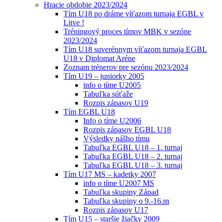
Hracie obdobie 2023/2024
Tím U18 po dráme víťazom turnaja EGBL v
Litve !
Tréningový proces tímov MBK v sezóne
2023/2024
Tím U18 suverénnym víťazom turnaja EGBL
U18 v Diplomat Aréne
Zoznam trénerov pre sezónu 2023/2024
Tím U19 – juniorky 2005
info o tíme U2005
Tabuľka súťaže
Rozpis zápasov U19
Tím EGBL U18
Info o tíme U2006
Rozpis zápasov EGBL U18
Výsledky nášho tímu
Tabuľka EGBL U18 – 1. turnaj
Tabuľka EGBL U18 – 2. turnaj
Tabuľka EGBL U18 – 3. turnaj
Tím U17 MS – kadetky 2007
info o tíme U2007 MS
Tabuľka skupiny Západ
Tabuľka skupiny o 9.-16.m
Rozpis zápasov U17
Tím U15 – staršie žiačky 2009