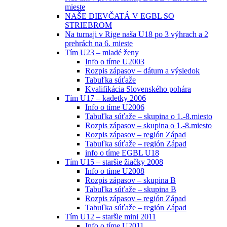
mieste
NAŠE DIEVČATÁ V EGBL SO
STRIEBROM
Na turnaji v Rige naša U18 po 3 výhrach a 2
prehrách na 6. mieste
Tím U23 – mladé ženy
Info o tíme U2003
Rozpis zápasov – dátum a výsledok
Tabuľka súťaže
Kvalifikácia Slovenského pohára
Tím U17 – kadetky 2006
Info o tíme U2006
Tabuľka súťaže – skupina o 1.-8.miesto
Rozpis zápasov – skupina o 1.-8.miesto
Rozpis zápasov – región Západ
Tabuľka súťaže – región Západ
info o tíme EGBL U18
Tím U15 – staršie žiačky 2008
Info o tíme U2008
Rozpis zápasov – skupina B
Tabuľka súťaže – skupina B
Rozpis zápasov – región Západ
Tabuľka súťaže – región Západ
Tím U12 – staršie mini 2011
Info o tíme U2011