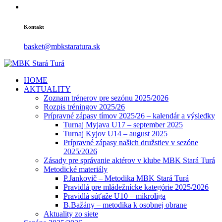
Kontakt
basket@mbkstaratura.sk
HOME
AKTUALITY
Zoznam trénerov pre sezónu 2025/2026
Rozpis tréningov 2025/26
Prípravné zápasy tímov 2025/26 – kalendár a výsledky
Turnaj Myjava U17 – september 2025
Turnaj Kyjov U14 – august 2025
Prípravné zápasy našich družstiev v sezóne
2025/2026
Zásady pre správanie aktérov v klube MBK Stará Turá
Metodické materiály
P.Jankovič – Metodika MBK Stará Turá
Pravidlá pre mládežnícke kategórie 2025/2026
Pravidlá súťaže U10 – mikroliga
B.Bažány – metodika k osobnej obrane
Aktuality zo siete