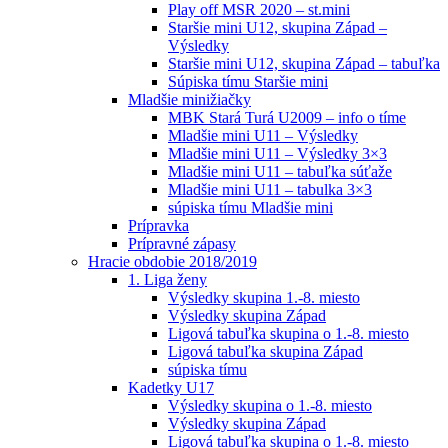
Play off MSR 2020 – st.mini
Staršie mini U12, skupina Západ –
Výsledky
Staršie mini U12, skupina Západ – tabuľka
Súpiska tímu Staršie mini
Mladšie minižiačky
MBK Stará Turá U2009 – info o tíme
Mladšie mini U11 – Výsledky
Mladšie mini U11 – Výsledky 3×3
Mladšie mini U11 – tabuľka súťaže
Mladšie mini U11 – tabulka 3×3
súpiska tímu Mladšie mini
Prípravka
Prípravné zápasy
Hracie obdobie 2018/2019
1. Liga ženy
Výsledky skupina 1.-8. miesto
Výsledky skupina Západ
Ligová tabuľka skupina o 1.-8. miesto
Ligová tabuľka skupina Západ
súpiska tímu
Kadetky U17
Výsledky skupina o 1.-8. miesto
Výsledky skupina Západ
Ligová tabuľka skupina o 1.-8. miesto