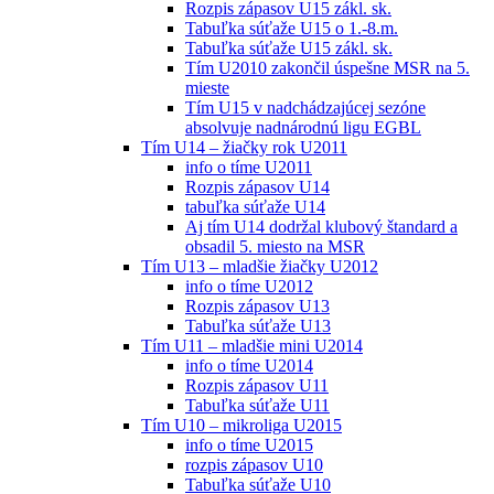
Rozpis zápasov U15 zákl. sk.
Tabuľka súťaže U15 o 1.-8.m.
Tabuľka súťaže U15 zákl. sk.
Tím U2010 zakončil úspešne MSR na 5.
mieste
Tím U15 v nadchádzajúcej sezóne
absolvuje nadnárodnú ligu EGBL
Tím U14 – žiačky rok U2011
info o tíme U2011
Rozpis zápasov U14
tabuľka súťaže U14
Aj tím U14 dodržal klubový štandard a
obsadil 5. miesto na MSR
Tím U13 – mladšie žiačky U2012
info o tíme U2012
Rozpis zápasov U13
Tabuľka súťaže U13
Tím U11 – mladšie mini U2014
info o tíme U2014
Rozpis zápasov U11
Tabuľka súťaže U11
Tím U10 – mikroliga U2015
info o tíme U2015
rozpis zápasov U10
Tabuľka súťaže U10