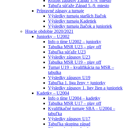
Rozpis zápasov Západ 5.-9. miesto
Tabuľa súťaže Západ 5.-9. miesto
Prípravné zápasy a turnaje
Výsledky turnaja starších žiačok
Výsledky turnaja Kadetiek
Výsledky turnaja žiačok a junioriek
Hracie obdobie 2020/2021
Juniorky – U2002
Info o tíme U2002 – juniorky
Tabulka MSR U23 – play off
Tabuľka súťaže U23
Výsledky zápasov U23
Tabulka MSR U19 – play off
Turnaj U19 – kvalifikácia na MSR –
tabulka
Výsledky zápasov U19
Tabuľka 1. liga ženy + juniorky
Výsledky zápasov 1. ligy žien a junioriek
Kadetky – U2004
Info o tíme U2004 – kadetky
Tabulka MSR U17 – play off
Kvalifikačné turnaje SBA – U2004 –
tabuľka
Výsledky zápasov U17
Tabuľka skupina západ