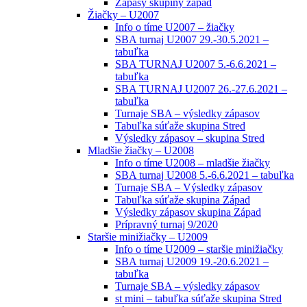
Zápasy skupiny západ
Žiačky – U2007
Info o tíme U2007 – žiačky
SBA turnaj U2007 29.-30.5.2021 –
tabuľka
SBA TURNAJ U2007 5.-6.6.2021 –
tabuľka
SBA TURNAJ U2007 26.-27.6.2021 –
tabuľka
Turnaje SBA – výsledky zápasov
Tabuľka súťaže skupina Stred
Výsledky zápasov – skupina Stred
Mladšie žiačky – U2008
Info o tíme U2008 – mladšie žiačky
SBA turnaj U2008 5.-6.6.2021 – tabuľka
Turnaje SBA – Výsledky zápasov
Tabuľka súťaže skupina Západ
Výsledky zápasov skupina Západ
Prípravný turnaj 9/2020
Staršie minižiačky – U2009
Info o tíme U2009 – staršie minižiačky
SBA turnaj U2009 19.-20.6.2021 –
tabuľka
Turnaje SBA – výsledky zápasov
st mini – tabuľka súťaže skupina Stred