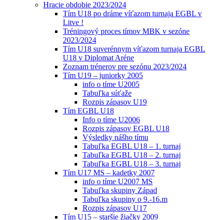
Hracie obdobie 2023/2024
Tím U18 po dráme víťazom turnaja EGBL v
Litve !
Tréningový proces tímov MBK v sezóne
2023/2024
Tím U18 suverénnym víťazom turnaja EGBL
U18 v Diplomat Aréne
Zoznam trénerov pre sezónu 2023/2024
Tím U19 – juniorky 2005
info o tíme U2005
Tabuľka súťaže
Rozpis zápasov U19
Tím EGBL U18
Info o tíme U2006
Rozpis zápasov EGBL U18
Výsledky nášho tímu
Tabuľka EGBL U18 – 1. turnaj
Tabuľka EGBL U18 – 2. turnaj
Tabuľka EGBL U18 – 3. turnaj
Tím U17 MS – kadetky 2007
info o tíme U2007 MS
Tabuľka skupiny Západ
Tabuľka skupiny o 9.-16.m
Rozpis zápasov U17
Tím U15 – staršie žiačky 2009