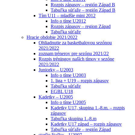
Rozpis zápasov – región Západ B
Tabuľka súťaže – región Západ B
Tím U11 – mladšie mini 2012
Info o tíme U2012
Rozpis zápasov – region Západ
Tabuľka súťaže
Hracie obdobie 2021/2022
Ohliadnutie za basketbalovou sezónou
2021/2022
zoznam trénerov pre sezónu 2021/22
Rozpis tréningov naších tímov v sezóne
2021/2022
Juniorky – U2003
Info o tíme U2003
1. liga + U19 – rozpis zápasov
Tabuľka súťaže
EGBL U18
Kadetky – U2005
Info o tíme U2005
Kadetky U17, skupina 1.-8.m. – rozpis
zápasov
Tabuľka skupina 1.-8.m
Kadetky U17 západ – rozpis zápasov
Tabuľka súťaže – región Západ
staršie žiačky – U2007