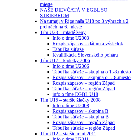
mieste
NAŠE DIEVČATÁ V EGBL SO
STRIEBROM
Na turnaji v Rige naša U18 po 3 výhrach a 2
prehrách na 6. mieste
Tím U23 – mladé ženy
Info o tíme U2003
Rozpis zápasov – dátum a výsledok
Tabuľka súťaže
Kvalifikácia Slovenského pohára
Tím U17 – kadetky 2006
Info o tíme U2006
Tabuľka súťaže – skupina o 1.-8.miesto
Rozpis zápasov – skupina o 1.-8.miesto
Rozpis zápasov – región Západ
Tabuľka súťaže – región Západ
info o tíme EGBL U18
Tím U15 – staršie žiačky 2008
Info o tíme U2008
Rozpis zápasov – skupina B
Tabuľka súťaže – skupina B
Rozpis zápasov – región Západ
Tabuľka súťaže – región Západ
Tím U12 – staršie mini 2011
Info o tíme U2011