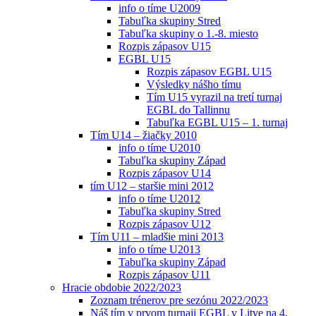
info o tíme U2009
Tabuľka skupiny Stred
Tabuľka skupiny o 1.-8. miesto
Rozpis zápasov U15
EGBL U15
Rozpis zápasov EGBL U15
Výsledky nášho tímu
Tím U15 vyrazil na tretí turnaj
EGBL do Tallinnu
Tabuľka EGBL U15 – 1. turnaj
Tím U14 – žiačky 2010
info o tíme U2010
Tabuľka skupiny Západ
Rozpis zápasov U14
tím U12 – staršie mini 2012
info o tíme U2012
Tabuľka skupiny Stred
Rozpis zápasov U12
Tím U11 – mladšie mini 2013
info o tíme U2013
Tabuľka skupiny Západ
Rozpis zápasov U11
Hracie obdobie 2022/2023
Zoznam trénerov pre sezónu 2022/2023
Náš tím v prvom turnaji EGBL v Litve na 4.