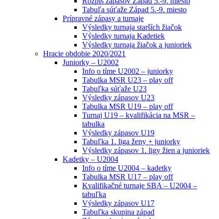
Rozpis zápasov Západ 5.-9. miesto
Tabuľa súťaže Západ 5.-9. miesto
Prípravné zápasy a turnaje
Výsledky turnaja starších žiačok
Výsledky turnaja Kadetiek
Výsledky turnaja žiačok a junioriek
Hracie obdobie 2020/2021
Juniorky – U2002
Info o tíme U2002 – juniorky
Tabulka MSR U23 – play off
Tabuľka súťaže U23
Výsledky zápasov U23
Tabulka MSR U19 – play off
Turnaj U19 – kvalifikácia na MSR –
tabulka
Výsledky zápasov U19
Tabuľka 1. liga ženy + juniorky
Výsledky zápasov 1. ligy žien a junioriek
Kadetky – U2004
Info o tíme U2004 – kadetky
Tabulka MSR U17 – play off
Kvalifikačné turnaje SBA – U2004 –
tabuľka
Výsledky zápasov U17
Tabuľka skupina západ