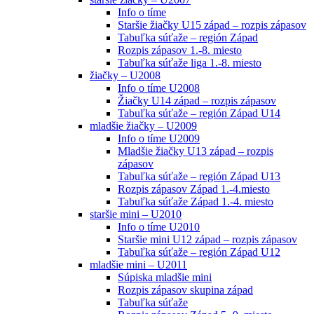
Info o tíme
Staršie žiačky U15 západ – rozpis zápasov
Tabuľka súťaže – región Západ
Rozpis zápasov 1.-8. miesto
Tabuľka súťaže liga 1.-8. miesto
žiačky – U2008
Info o tíme U2008
Žiačky U14 západ – rozpis zápasov
Tabuľka súťaže – región Západ U14
mladšie žiačky – U2009
Info o tíme U2009
Mladšie žiačky U13 západ – rozpis
zápasov
Tabuľka súťaže – región Západ U13
Rozpis zápasov Západ 1.-4.miesto
Tabuľka súťaže Západ 1.-4. miesto
staršie mini – U2010
Info o tíme U2010
Staršie mini U12 západ – rozpis zápasov
Tabuľka súťaže – región Západ U12
mladšie mini – U2011
Súpiska mladšie mini
Rozpis zápasov skupina západ
Tabuľka súťaže