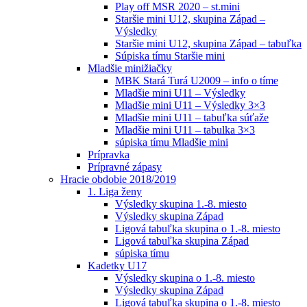
Play off MSR 2020 – st.mini
Staršie mini U12, skupina Západ –
Výsledky
Staršie mini U12, skupina Západ – tabuľka
Súpiska tímu Staršie mini
Mladšie minižiačky
MBK Stará Turá U2009 – info o tíme
Mladšie mini U11 – Výsledky
Mladšie mini U11 – Výsledky 3×3
Mladšie mini U11 – tabuľka súťaže
Mladšie mini U11 – tabulka 3×3
súpiska tímu Mladšie mini
Prípravka
Prípravné zápasy
Hracie obdobie 2018/2019
1. Liga ženy
Výsledky skupina 1.-8. miesto
Výsledky skupina Západ
Ligová tabuľka skupina o 1.-8. miesto
Ligová tabuľka skupina Západ
súpiska tímu
Kadetky U17
Výsledky skupina o 1.-8. miesto
Výsledky skupina Západ
Ligová tabuľka skupina o 1.-8. miesto