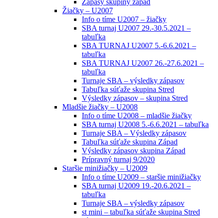
Zápasy skupiny západ
Žiačky – U2007
Info o tíme U2007 – žiačky
SBA turnaj U2007 29.-30.5.2021 –
tabuľka
SBA TURNAJ U2007 5.-6.6.2021 –
tabuľka
SBA TURNAJ U2007 26.-27.6.2021 –
tabuľka
Turnaje SBA – výsledky zápasov
Tabuľka súťaže skupina Stred
Výsledky zápasov – skupina Stred
Mladšie žiačky – U2008
Info o tíme U2008 – mladšie žiačky
SBA turnaj U2008 5.-6.6.2021 – tabuľka
Turnaje SBA – Výsledky zápasov
Tabuľka súťaže skupina Západ
Výsledky zápasov skupina Západ
Prípravný turnaj 9/2020
Staršie minižiačky – U2009
Info o tíme U2009 – staršie minižiačky
SBA turnaj U2009 19.-20.6.2021 –
tabuľka
Turnaje SBA – výsledky zápasov
st mini – tabuľka súťaže skupina Stred