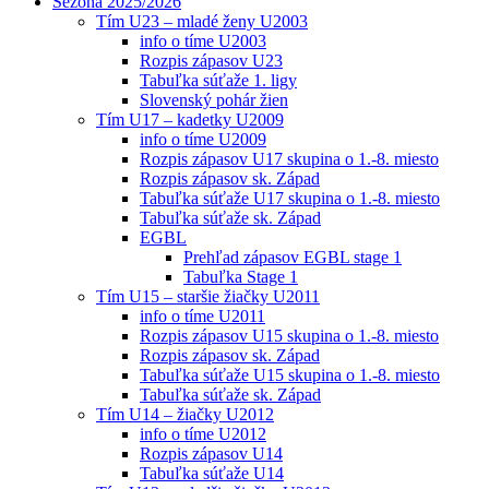
Sezóna 2025/2026
Tím U23 – mladé ženy U2003
info o tíme U2003
Rozpis zápasov U23
Tabuľka súťaže 1. ligy
Slovenský pohár žien
Tím U17 – kadetky U2009
info o tíme U2009
Rozpis zápasov U17 skupina o 1.-8. miesto
Rozpis zápasov sk. Západ
Tabuľka súťaže U17 skupina o 1.-8. miesto
Tabuľka súťaže sk. Západ
EGBL
Prehľad zápasov EGBL stage 1
Tabuľka Stage 1
Tím U15 – staršie žiačky U2011
info o tíme U2011
Rozpis zápasov U15 skupina o 1.-8. miesto
Rozpis zápasov sk. Západ
Tabuľka súťaže U15 skupina o 1.-8. miesto
Tabuľka súťaže sk. Západ
Tím U14 – žiačky U2012
info o tíme U2012
Rozpis zápasov U14
Tabuľka súťaže U14