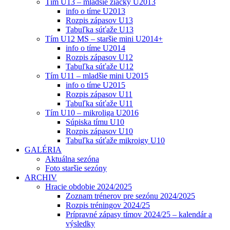
Tím U13 – mladšie žiačky U2013
info o tíme U2013
Rozpis zápasov U13
Tabuľka súťaže U13
Tím U12 MS – staršie mini U2014+
info o tíme U2014
Rozpis zápasov U12
Tabuľka súťaže U12
Tím U11 – mladšie mini U2015
info o tíme U2015
Rozpis zápasov U11
Tabuľka súťaže U11
Tím U10 – mikroliga U2016
Súpiska tímu U10
Rozpis zápasov U10
Tabuľka súťaže mikroigy U10
GALÉRIA
Aktuálna sezóna
Foto staršie sezóny
ARCHIV
Hracie obdobie 2024/2025
Zoznam trénerov pre sezónu 2024/2025
Rozpis tréningov 2024/25
Prípravné zápasy tímov 2024/25 – kalendár a
výsledky