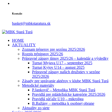
Kontakt
basket@mbkstaratura.sk
HOME
AKTUALITY
Zoznam trénerov pre sezónu 2025/2026
Rozpis tréningov 2025/26
Prípravné zápasy tímov 2025/26 – kalendár a výsledky
Turnaj Myjava U17 – september 2025
Turnaj Kyjov U14 – august 2025
Prípravné zápasy našich družstiev v sezóne
2025/2026
Zásady pre správanie aktérov v klube MBK Stará Turá
Metodické materiály
P.Jankovič – Metodika MBK Stará Turá
Pravidlá pre mládežnícke kategórie 2025/2026
Pravidlá súťaže U10 – mikroliga
B.Bažány – metodika k osobnej obrane
Aktuality zo siete