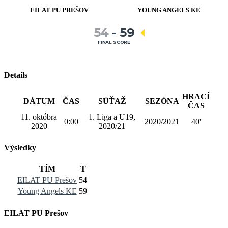
EILAT PU PREŠOV
YOUNG ANGELS KE
54
-
59
FINAL SCORE
Details
HRACÍ
DÁTUM
ČAS
SÚŤAŽ
SEZÓNA
ČAS
11. októbra
1. Liga a U19,
0:00
2020/2021
40'
2020
2020/21
Výsledky
TÍM
T
EILAT PU Prešov
54
Young Angels KE
59
EILAT PU Prešov