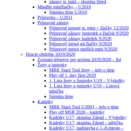
zápasy st. mini – skupina Stred
Mladšie minižiačky – U2010
Súpiska tímu U2010
Prípravka – U2011
Prípravné zápasy
Prípravné turnaje st. mini + žiačky 12/2020
Prípravné zápasy junioriek a žiačok 9/2020
Prípravné zápasy kadetiek 9/2020
Prípravný turnaj ml žiačky 9/2020
Prípravný turnaj starších mini 9/2020
Hracie obdobie 2019/2020
Zoznam trénerov pre sezónu 2019/2020 – list
Ženy a juniorky
MBK Stará Turá ženy – info o tíme
Play off 1. ligy žien 2020
1. Liga ženy a Juniorky U19 – Výsledky
1. Liga ženy a juniorky U19 – Ligová
tabuľka
Súpiska tímu
Kadetky
MBK Stará Turá U2003 – info o tíme
Play off MSR 2020 – kadetky
Kadetky U17, skupina Západ – Výsledky
Kadetky U17, skupina Západ – tabuľka
Kadetky U17, nadstavba o 1.-8.miesto –