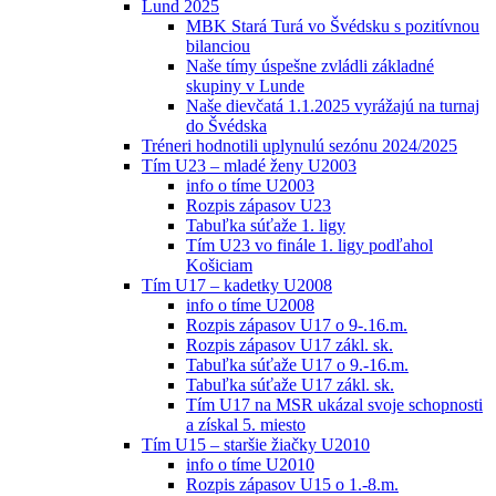
Lund 2025
MBK Stará Turá vo Švédsku s pozitívnou
bilanciou
Naše tímy úspešne zvládli základné
skupiny v Lunde
Naše dievčatá 1.1.2025 vyrážajú na turnaj
do Švédska
Tréneri hodnotili uplynulú sezónu 2024/2025
Tím U23 – mladé ženy U2003
info o tíme U2003
Rozpis zápasov U23
Tabuľka súťaže 1. ligy
Tím U23 vo finále 1. ligy podľahol
Košiciam
Tím U17 – kadetky U2008
info o tíme U2008
Rozpis zápasov U17 o 9-.16.m.
Rozpis zápasov U17 zákl. sk.
Tabuľka súťaže U17 o 9.-16.m.
Tabuľka súťaže U17 zákl. sk.
Tím U17 na MSR ukázal svoje schopnosti
a získal 5. miesto
Tím U15 – staršie žiačky U2010
info o tíme U2010
Rozpis zápasov U15 o 1.-8.m.