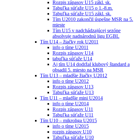
Rozpis zápasov U15 zákl. sk.
Tabuľka súťaže U15 o 1.-8.m.
Tabuľka súťaže U15 zákl. sk.
Tím U2010 zakončil úspešne MSR na 5.
mieste
Tím U15 v nadchádzajúcej sezóne
absolvuje nadnárodnú ligu EGBL
Tím U14 – žiačky rok U2011
info o tíme U2011
Rozpis zápasov U14
tabuľka súťaže U14
Aj tím U14 dodržal klubový štandard a
obsadil 5. miesto na MSR
Tím U13 – mladšie žiačky U2012
info o tíme U2012
Rozpis zápasov U13
Tabuľka súťaže U13
Tím U11 – mladšie mini U2014
info o tíme U2014
Rozpis zápasov U11
Tabuľka súťaže U11
Tím U10 – mikroliga U2015
info o tíme U2015
rozpis zápasov U10
Tabuľka súťaže U10