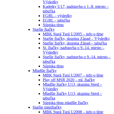
Výsledky
Kadetky U17, nadstavba o 1.-8. miesto –
tabuľka
EGBL – výsledky
EGBL – tabuľka
Súpiska tímu
Staršie žiačky
MBK Stará Turá U2005 – info o tíme
Staršie žiačky, skupina Západ – Výsledky
Staršie žiačky, skupina Západ – tabuľka
St. žiačky, nadstavba o 9.-14. miesto –
Výsledky
Staršie žiačky, nadstavba o 9.-14. miesto –
tabuľka
Súpiska tímu
Mladšie žiačky
MBK Stará Turá U2007 – info o tíme
Play off MSR 2020 – ml. žiačky
Mladšie žiačky U13, skupina Stred –
Výsledky
Mladšie žiačky U13, skupina Stred –
tabuľka
Súpiska tímu mladšie žiačky
Staršie minižiačky
MBK Stará Turá U2008 – info o tíme