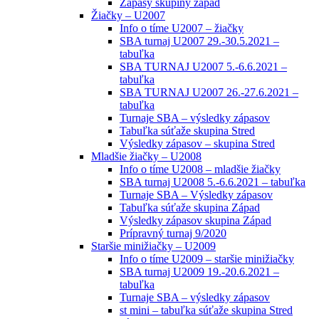
Zápasy skupiny západ
Žiačky – U2007
Info o tíme U2007 – žiačky
SBA turnaj U2007 29.-30.5.2021 –
tabuľka
SBA TURNAJ U2007 5.-6.6.2021 –
tabuľka
SBA TURNAJ U2007 26.-27.6.2021 –
tabuľka
Turnaje SBA – výsledky zápasov
Tabuľka súťaže skupina Stred
Výsledky zápasov – skupina Stred
Mladšie žiačky – U2008
Info o tíme U2008 – mladšie žiačky
SBA turnaj U2008 5.-6.6.2021 – tabuľka
Turnaje SBA – Výsledky zápasov
Tabuľka súťaže skupina Západ
Výsledky zápasov skupina Západ
Prípravný turnaj 9/2020
Staršie minižiačky – U2009
Info o tíme U2009 – staršie minižiačky
SBA turnaj U2009 19.-20.6.2021 –
tabuľka
Turnaje SBA – výsledky zápasov
st mini – tabuľka súťaže skupina Stred