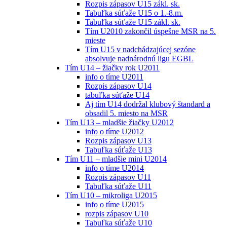
Rozpis zápasov U15 zákl. sk.
Tabuľka súťaže U15 o 1.-8.m.
Tabuľka súťaže U15 zákl. sk.
Tím U2010 zakončil úspešne MSR na 5.
mieste
Tím U15 v nadchádzajúcej sezóne
absolvuje nadnárodnú ligu EGBL
Tím U14 – žiačky rok U2011
info o tíme U2011
Rozpis zápasov U14
tabuľka súťaže U14
Aj tím U14 dodržal klubový štandard a
obsadil 5. miesto na MSR
Tím U13 – mladšie žiačky U2012
info o tíme U2012
Rozpis zápasov U13
Tabuľka súťaže U13
Tím U11 – mladšie mini U2014
info o tíme U2014
Rozpis zápasov U11
Tabuľka súťaže U11
Tím U10 – mikroliga U2015
info o tíme U2015
rozpis zápasov U10
Tabuľka súťaže U10