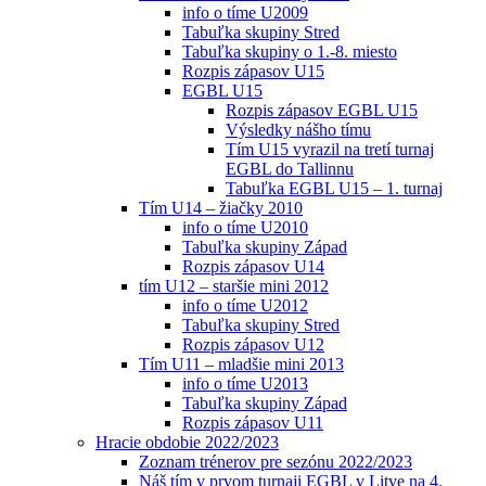
info o tíme U2009
Tabuľka skupiny Stred
Tabuľka skupiny o 1.-8. miesto
Rozpis zápasov U15
EGBL U15
Rozpis zápasov EGBL U15
Výsledky nášho tímu
Tím U15 vyrazil na tretí turnaj
EGBL do Tallinnu
Tabuľka EGBL U15 – 1. turnaj
Tím U14 – žiačky 2010
info o tíme U2010
Tabuľka skupiny Západ
Rozpis zápasov U14
tím U12 – staršie mini 2012
info o tíme U2012
Tabuľka skupiny Stred
Rozpis zápasov U12
Tím U11 – mladšie mini 2013
info o tíme U2013
Tabuľka skupiny Západ
Rozpis zápasov U11
Hracie obdobie 2022/2023
Zoznam trénerov pre sezónu 2022/2023
Náš tím v prvom turnaji EGBL v Litve na 4.