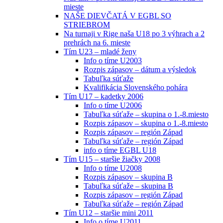
mieste
NAŠE DIEVČATÁ V EGBL SO
STRIEBROM
Na turnaji v Rige naša U18 po 3 výhrach a 2
prehrách na 6. mieste
Tím U23 – mladé ženy
Info o tíme U2003
Rozpis zápasov – dátum a výsledok
Tabuľka súťaže
Kvalifikácia Slovenského pohára
Tím U17 – kadetky 2006
Info o tíme U2006
Tabuľka súťaže – skupina o 1.-8.miesto
Rozpis zápasov – skupina o 1.-8.miesto
Rozpis zápasov – región Západ
Tabuľka súťaže – región Západ
info o tíme EGBL U18
Tím U15 – staršie žiačky 2008
Info o tíme U2008
Rozpis zápasov – skupina B
Tabuľka súťaže – skupina B
Rozpis zápasov – región Západ
Tabuľka súťaže – región Západ
Tím U12 – staršie mini 2011
Info o tíme U2011