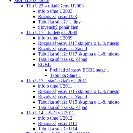
Sezóna 2025/2026
Tím U23 – mladé ženy U2003
info o tíme U2003
Rozpis zápasov U23
Tabuľka súťaže 1. ligy
Slovenský pohár žien
Tím U17 – kadetky U2009
info o tíme U2009
Rozpis zápasov U17 skupina o 1.-8. miesto
Rozpis zápasov sk. Západ
Tabuľka súťaže U17 skupina o 1.-8. miesto
Tabuľka súťaže sk. Západ
EGBL
Prehľad zápasov EGBL stage 1
Tabuľka Stage 1
Tím U15 – staršie žiačky U2011
info o tíme U2011
Rozpis zápasov U15 skupina o 1.-8. miesto
Rozpis zápasov sk. Západ
Tabuľka súťaže U15 skupina o 1.-8. miesto
Tabuľka súťaže sk. Západ
Tím U14 – žiačky U2012
info o tíme U2012
Rozpis zápasov U14
Tabuľka súťaže U14