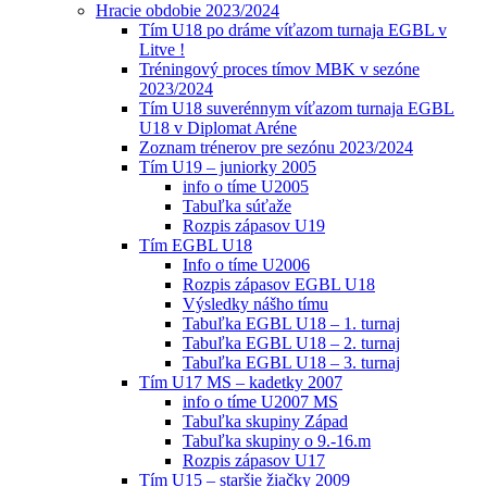
Hracie obdobie 2023/2024
Tím U18 po dráme víťazom turnaja EGBL v
Litve !
Tréningový proces tímov MBK v sezóne
2023/2024
Tím U18 suverénnym víťazom turnaja EGBL
U18 v Diplomat Aréne
Zoznam trénerov pre sezónu 2023/2024
Tím U19 – juniorky 2005
info o tíme U2005
Tabuľka súťaže
Rozpis zápasov U19
Tím EGBL U18
Info o tíme U2006
Rozpis zápasov EGBL U18
Výsledky nášho tímu
Tabuľka EGBL U18 – 1. turnaj
Tabuľka EGBL U18 – 2. turnaj
Tabuľka EGBL U18 – 3. turnaj
Tím U17 MS – kadetky 2007
info o tíme U2007 MS
Tabuľka skupiny Západ
Tabuľka skupiny o 9.-16.m
Rozpis zápasov U17
Tím U15 – staršie žiačky 2009