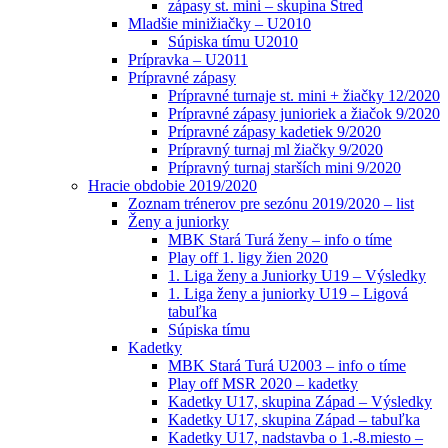
zápasy st. mini – skupina Stred
Mladšie minižiačky – U2010
Súpiska tímu U2010
Prípravka – U2011
Prípravné zápasy
Prípravné turnaje st. mini + žiačky 12/2020
Prípravné zápasy junioriek a žiačok 9/2020
Prípravné zápasy kadetiek 9/2020
Prípravný turnaj ml žiačky 9/2020
Prípravný turnaj starších mini 9/2020
Hracie obdobie 2019/2020
Zoznam trénerov pre sezónu 2019/2020 – list
Ženy a juniorky
MBK Stará Turá ženy – info o tíme
Play off 1. ligy žien 2020
1. Liga ženy a Juniorky U19 – Výsledky
1. Liga ženy a juniorky U19 – Ligová
tabuľka
Súpiska tímu
Kadetky
MBK Stará Turá U2003 – info o tíme
Play off MSR 2020 – kadetky
Kadetky U17, skupina Západ – Výsledky
Kadetky U17, skupina Západ – tabuľka
Kadetky U17, nadstavba o 1.-8.miesto –