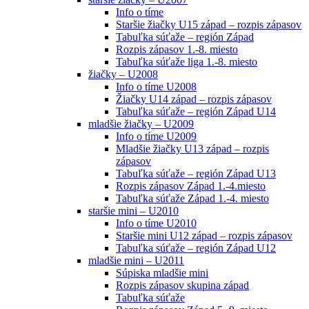
Info o tíme
Staršie žiačky U15 západ – rozpis zápasov
Tabuľka súťaže – región Západ
Rozpis zápasov 1.-8. miesto
Tabuľka súťaže liga 1.-8. miesto
žiačky – U2008
Info o tíme U2008
Žiačky U14 západ – rozpis zápasov
Tabuľka súťaže – región Západ U14
mladšie žiačky – U2009
Info o tíme U2009
Mladšie žiačky U13 západ – rozpis
zápasov
Tabuľka súťaže – región Západ U13
Rozpis zápasov Západ 1.-4.miesto
Tabuľka súťaže Západ 1.-4. miesto
staršie mini – U2010
Info o tíme U2010
Staršie mini U12 západ – rozpis zápasov
Tabuľka súťaže – región Západ U12
mladšie mini – U2011
Súpiska mladšie mini
Rozpis zápasov skupina západ
Tabuľka súťaže