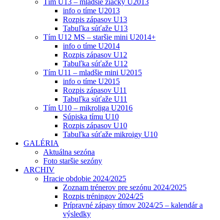
Tím U13 – mladšie žiačky U2013
info o tíme U2013
Rozpis zápasov U13
Tabuľka súťaže U13
Tím U12 MS – staršie mini U2014+
info o tíme U2014
Rozpis zápasov U12
Tabuľka súťaže U12
Tím U11 – mladšie mini U2015
info o tíme U2015
Rozpis zápasov U11
Tabuľka súťaže U11
Tím U10 – mikroliga U2016
Súpiska tímu U10
Rozpis zápasov U10
Tabuľka súťaže mikroigy U10
GALÉRIA
Aktuálna sezóna
Foto staršie sezóny
ARCHIV
Hracie obdobie 2024/2025
Zoznam trénerov pre sezónu 2024/2025
Rozpis tréningov 2024/25
Prípravné zápasy tímov 2024/25 – kalendár a
výsledky