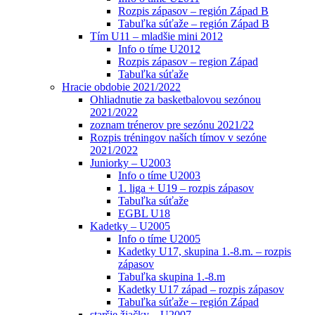
Rozpis zápasov – región Západ B
Tabuľka súťaže – región Západ B
Tím U11 – mladšie mini 2012
Info o tíme U2012
Rozpis zápasov – region Západ
Tabuľka súťaže
Hracie obdobie 2021/2022
Ohliadnutie za basketbalovou sezónou
2021/2022
zoznam trénerov pre sezónu 2021/22
Rozpis tréningov naších tímov v sezóne
2021/2022
Juniorky – U2003
Info o tíme U2003
1. liga + U19 – rozpis zápasov
Tabuľka súťaže
EGBL U18
Kadetky – U2005
Info o tíme U2005
Kadetky U17, skupina 1.-8.m. – rozpis
zápasov
Tabuľka skupina 1.-8.m
Kadetky U17 západ – rozpis zápasov
Tabuľka súťaže – región Západ
staršie žiačky – U2007