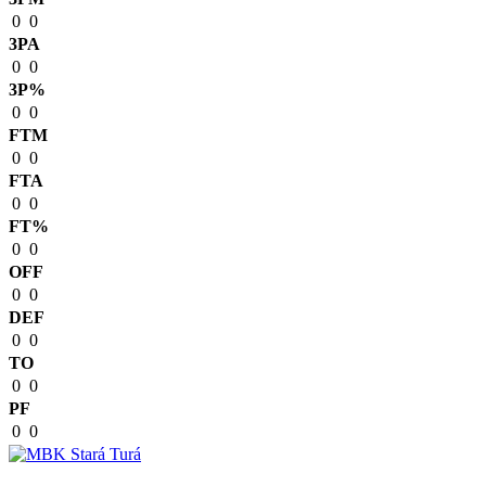
0
0
3PA
0
0
3P%
0
0
FTM
0
0
FTA
0
0
FT%
0
0
OFF
0
0
DEF
0
0
TO
0
0
PF
0
0