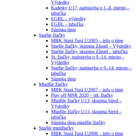
Výsledky
Kadetky U17, nadstavba o 1.-8. miesto –
tabuľka
EGBL – výsledky
EGBL – tabuľka
Súpiska tímu
Staršie žiačky
MBK Stará Turá U2005 – info o tíme
Staršie žiačky, skupina Západ – Výsledky
Staršie žiačky, skupina Západ – tabuľka
St. žiačky, nadstavba o 9.-14. miesto –
Výsledky
Staršie žiačky, nadstavba o 9.-14. miesto –
tabuľka
Súpiska tímu
Mladšie žiačky
MBK Stará Turá U2007 – info o tíme
Play off MSR 2020 – ml. žiačky
Mladšie žiačky U13, skupina Stred –
Výsledky
Mladšie žiačky U13, skupina Stred –
tabuľka
Súpiska tímu mladšie žiačky
Staršie minižiačky
MBK Stará Turá U2008 – info o tíme