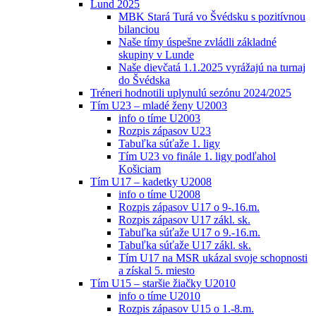
Lund 2025
MBK Stará Turá vo Švédsku s pozitívnou
bilanciou
Naše tímy úspešne zvládli základné
skupiny v Lunde
Naše dievčatá 1.1.2025 vyrážajú na turnaj
do Švédska
Tréneri hodnotili uplynulú sezónu 2024/2025
Tím U23 – mladé ženy U2003
info o tíme U2003
Rozpis zápasov U23
Tabuľka súťaže 1. ligy
Tím U23 vo finále 1. ligy podľahol
Košiciam
Tím U17 – kadetky U2008
info o tíme U2008
Rozpis zápasov U17 o 9-.16.m.
Rozpis zápasov U17 zákl. sk.
Tabuľka súťaže U17 o 9.-16.m.
Tabuľka súťaže U17 zákl. sk.
Tím U17 na MSR ukázal svoje schopnosti
a získal 5. miesto
Tím U15 – staršie žiačky U2010
info o tíme U2010
Rozpis zápasov U15 o 1.-8.m.