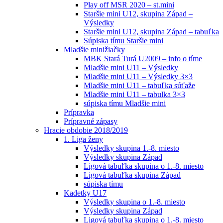
Play off MSR 2020 – st.mini
Staršie mini U12, skupina Západ –
Výsledky
Staršie mini U12, skupina Západ – tabuľka
Súpiska tímu Staršie mini
Mladšie minižiačky
MBK Stará Turá U2009 – info o tíme
Mladšie mini U11 – Výsledky
Mladšie mini U11 – Výsledky 3×3
Mladšie mini U11 – tabuľka súťaže
Mladšie mini U11 – tabulka 3×3
súpiska tímu Mladšie mini
Prípravka
Prípravné zápasy
Hracie obdobie 2018/2019
1. Liga ženy
Výsledky skupina 1.-8. miesto
Výsledky skupina Západ
Ligová tabuľka skupina o 1.-8. miesto
Ligová tabuľka skupina Západ
súpiska tímu
Kadetky U17
Výsledky skupina o 1.-8. miesto
Výsledky skupina Západ
Ligová tabuľka skupina o 1.-8. miesto