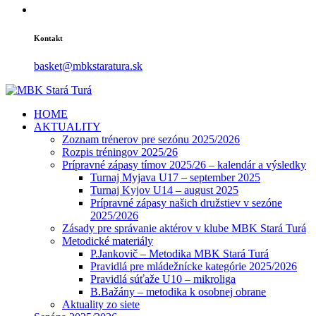
Kontakt
basket@mbkstaratura.sk
HOME
AKTUALITY
Zoznam trénerov pre sezónu 2025/2026
Rozpis tréningov 2025/26
Prípravné zápasy tímov 2025/26 – kalendár a výsledky
Turnaj Myjava U17 – september 2025
Turnaj Kyjov U14 – august 2025
Prípravné zápasy našich družstiev v sezóne
2025/2026
Zásady pre správanie aktérov v klube MBK Stará Turá
Metodické materiály
P.Jankovič – Metodika MBK Stará Turá
Pravidlá pre mládežnícke kategórie 2025/2026
Pravidlá súťaže U10 – mikroliga
B.Bažány – metodika k osobnej obrane
Aktuality zo siete