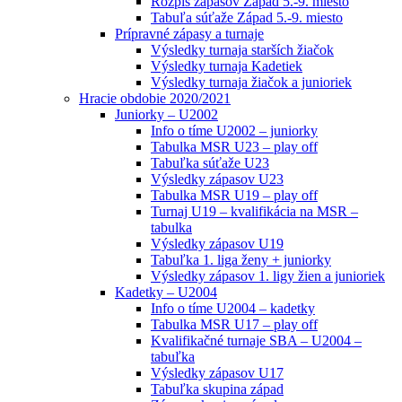
Rozpis zápasov Západ 5.-9. miesto
Tabuľa súťaže Západ 5.-9. miesto
Prípravné zápasy a turnaje
Výsledky turnaja starších žiačok
Výsledky turnaja Kadetiek
Výsledky turnaja žiačok a junioriek
Hracie obdobie 2020/2021
Juniorky – U2002
Info o tíme U2002 – juniorky
Tabulka MSR U23 – play off
Tabuľka súťaže U23
Výsledky zápasov U23
Tabulka MSR U19 – play off
Turnaj U19 – kvalifikácia na MSR –
tabulka
Výsledky zápasov U19
Tabuľka 1. liga ženy + juniorky
Výsledky zápasov 1. ligy žien a junioriek
Kadetky – U2004
Info o tíme U2004 – kadetky
Tabulka MSR U17 – play off
Kvalifikačné turnaje SBA – U2004 –
tabuľka
Výsledky zápasov U17
Tabuľka skupina západ