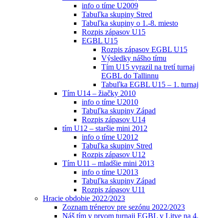
info o tíme U2009
Tabuľka skupiny Stred
Tabuľka skupiny o 1.-8. miesto
Rozpis zápasov U15
EGBL U15
Rozpis zápasov EGBL U15
Výsledky nášho tímu
Tím U15 vyrazil na tretí turnaj
EGBL do Tallinnu
Tabuľka EGBL U15 – 1. turnaj
Tím U14 – žiačky 2010
info o tíme U2010
Tabuľka skupiny Západ
Rozpis zápasov U14
tím U12 – staršie mini 2012
info o tíme U2012
Tabuľka skupiny Stred
Rozpis zápasov U12
Tím U11 – mladšie mini 2013
info o tíme U2013
Tabuľka skupiny Západ
Rozpis zápasov U11
Hracie obdobie 2022/2023
Zoznam trénerov pre sezónu 2022/2023
Náš tím v prvom turnaji EGBL v Litve na 4.