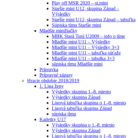
Play off MSR 2020 – st.mini
Staršie mini U12, skupina Západ –
Výsledky
Staršie mini U12, skupina Západ – tabuľka
Súpiska tímu Staršie mini
Mladšie minižiačky
MBK Stará Turá U2009 – info o tíme
Mladšie mini U11 – Výsledky
Mladšie mini U11 – Výsledky 3×3
Mladšie mini U11 – tabuľka súťaže
Mladšie mini U11 – tabulka 3×3
súpiska tímu Mladšie mini
Prípravka
Prípravné zápasy
Hracie obdobie 2018/2019
1. Liga ženy
Výsledky skupina 1.-8. miesto
Výsledky skupina Západ
Ligová tabuľka skupina o 1.-8. miesto
Ligová tabuľka skupina Západ
súpiska tímu
Kadetky U17
Výsledky skupina o 1.-8. miesto
Výsledky skupina Západ
Ligová tabuľka skupina o 1.-8. miesto