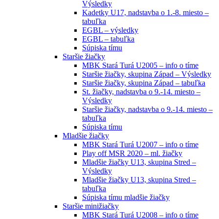
Výsledky
Kadetky U17, nadstavba o 1.-8. miesto –
tabuľka
EGBL – výsledky
EGBL – tabuľka
Súpiska tímu
Staršie žiačky
MBK Stará Turá U2005 – info o tíme
Staršie žiačky, skupina Západ – Výsledky
Staršie žiačky, skupina Západ – tabuľka
St. žiačky, nadstavba o 9.-14. miesto –
Výsledky
Staršie žiačky, nadstavba o 9.-14. miesto –
tabuľka
Súpiska tímu
Mladšie žiačky
MBK Stará Turá U2007 – info o tíme
Play off MSR 2020 – ml. žiačky
Mladšie žiačky U13, skupina Stred –
Výsledky
Mladšie žiačky U13, skupina Stred –
tabuľka
Súpiska tímu mladšie žiačky
Staršie minižiačky
MBK Stará Turá U2008 – info o tíme