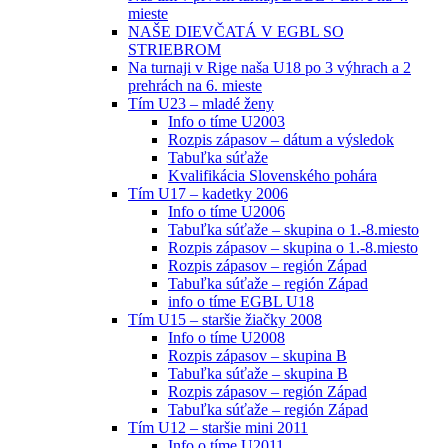
mieste
NAŠE DIEVČATÁ V EGBL SO
STRIEBROM
Na turnaji v Rige naša U18 po 3 výhrach a 2
prehrách na 6. mieste
Tím U23 – mladé ženy
Info o tíme U2003
Rozpis zápasov – dátum a výsledok
Tabuľka súťaže
Kvalifikácia Slovenského pohára
Tím U17 – kadetky 2006
Info o tíme U2006
Tabuľka súťaže – skupina o 1.-8.miesto
Rozpis zápasov – skupina o 1.-8.miesto
Rozpis zápasov – región Západ
Tabuľka súťaže – región Západ
info o tíme EGBL U18
Tím U15 – staršie žiačky 2008
Info o tíme U2008
Rozpis zápasov – skupina B
Tabuľka súťaže – skupina B
Rozpis zápasov – región Západ
Tabuľka súťaže – región Západ
Tím U12 – staršie mini 2011
Info o tíme U2011