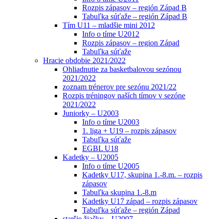
Rozpis zápasov – región Západ B
Tabuľka súťaže – región Západ B
Tím U11 – mladšie mini 2012
Info o tíme U2012
Rozpis zápasov – region Západ
Tabuľka súťaže
Hracie obdobie 2021/2022
Ohliadnutie za basketbalovou sezónou
2021/2022
zoznam trénerov pre sezónu 2021/22
Rozpis tréningov naších tímov v sezóne
2021/2022
Juniorky – U2003
Info o tíme U2003
1. liga + U19 – rozpis zápasov
Tabuľka súťaže
EGBL U18
Kadetky – U2005
Info o tíme U2005
Kadetky U17, skupina 1.-8.m. – rozpis
zápasov
Tabuľka skupina 1.-8.m
Kadetky U17 západ – rozpis zápasov
Tabuľka súťaže – región Západ
staršie žiačky – U2007