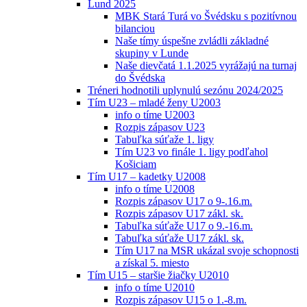
Lund 2025
MBK Stará Turá vo Švédsku s pozitívnou
bilanciou
Naše tímy úspešne zvládli základné
skupiny v Lunde
Naše dievčatá 1.1.2025 vyrážajú na turnaj
do Švédska
Tréneri hodnotili uplynulú sezónu 2024/2025
Tím U23 – mladé ženy U2003
info o tíme U2003
Rozpis zápasov U23
Tabuľka súťaže 1. ligy
Tím U23 vo finále 1. ligy podľahol
Košiciam
Tím U17 – kadetky U2008
info o tíme U2008
Rozpis zápasov U17 o 9-.16.m.
Rozpis zápasov U17 zákl. sk.
Tabuľka súťaže U17 o 9.-16.m.
Tabuľka súťaže U17 zákl. sk.
Tím U17 na MSR ukázal svoje schopnosti
a získal 5. miesto
Tím U15 – staršie žiačky U2010
info o tíme U2010
Rozpis zápasov U15 o 1.-8.m.