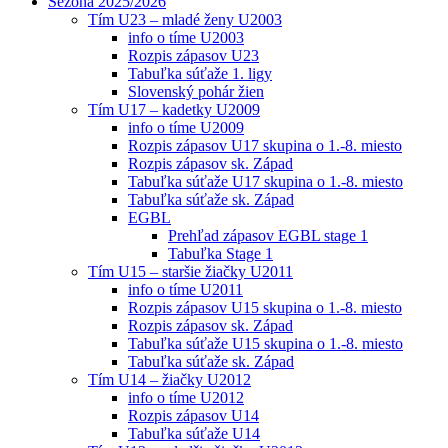
Sezóna 2025/2026
Tím U23 – mladé ženy U2003
info o tíme U2003
Rozpis zápasov U23
Tabuľka súťaže 1. ligy
Slovenský pohár žien
Tím U17 – kadetky U2009
info o tíme U2009
Rozpis zápasov U17 skupina o 1.-8. miesto
Rozpis zápasov sk. Západ
Tabuľka súťaže U17 skupina o 1.-8. miesto
Tabuľka súťaže sk. Západ
EGBL
Prehľad zápasov EGBL stage 1
Tabuľka Stage 1
Tím U15 – staršie žiačky U2011
info o tíme U2011
Rozpis zápasov U15 skupina o 1.-8. miesto
Rozpis zápasov sk. Západ
Tabuľka súťaže U15 skupina o 1.-8. miesto
Tabuľka súťaže sk. Západ
Tím U14 – žiačky U2012
info o tíme U2012
Rozpis zápasov U14
Tabuľka súťaže U14