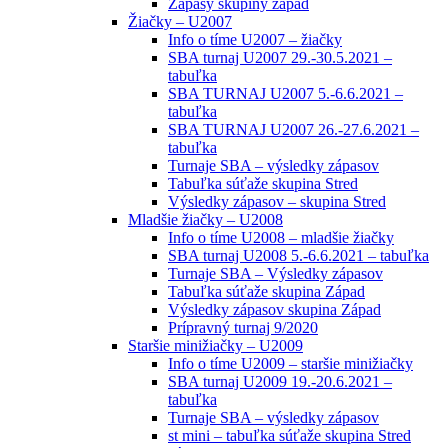
Zápasy skupiny západ
Žiačky – U2007
Info o tíme U2007 – žiačky
SBA turnaj U2007 29.-30.5.2021 –
tabuľka
SBA TURNAJ U2007 5.-6.6.2021 –
tabuľka
SBA TURNAJ U2007 26.-27.6.2021 –
tabuľka
Turnaje SBA – výsledky zápasov
Tabuľka súťaže skupina Stred
Výsledky zápasov – skupina Stred
Mladšie žiačky – U2008
Info o tíme U2008 – mladšie žiačky
SBA turnaj U2008 5.-6.6.2021 – tabuľka
Turnaje SBA – Výsledky zápasov
Tabuľka súťaže skupina Západ
Výsledky zápasov skupina Západ
Prípravný turnaj 9/2020
Staršie minižiačky – U2009
Info o tíme U2009 – staršie minižiačky
SBA turnaj U2009 19.-20.6.2021 –
tabuľka
Turnaje SBA – výsledky zápasov
st mini – tabuľka súťaže skupina Stred