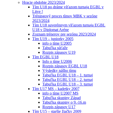
Hracie obdobie 2023/2024
Tím U18 po dráme víťazom turnaja EGBL v
Litve !
Tréningový proces tímov MBK v sezóne
2023/2024
Tím U18 suverénnym víťazom turnaja EGBL
U18 v Diplomat Aréne
Zoznam trénerov pre sezónu 2023/2024
Tím U19 – juniorky 2005
info o tíme U2005
Tabuľka súťaže
Rozpis zápasov U19
Tím EGBL U18
Info o tíme U2006
Rozpis zápasov EGBL U18
Výsledky nášho tímu
Tabuľka EGBL U18 – 1. turnaj
Tabuľka EGBL U18 – 2. turnaj
Tabuľka EGBL U18 – 3. turnaj
Tím U17 MS – kadetky 2007
info o tíme U2007 MS
Tabuľka skupiny Západ
Tabuľka skupiny o 9.-16.m
Rozpis zápasov U17
Tím U15 – staršie žiačky 2009