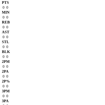
PTS
0
0
MIN
0
0
REB
0
0
AST
0
0
STL
0
0
BLK
0
0
2PM
0
0
2PA
0
0
2P%
0
0
3PM
0
0
3PA