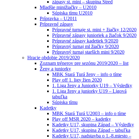
zápasy st. mini – skupina Stred
Mladšie minižiačky – U2010
Súpiska tímu U2010
Prípravka – U2011
Prípravné zápasy
Prípravné turnaje st. mini + žiačky 12/2020
Prípravné zápasy junioriek a žiačok 9/2020
Prípravné zápasy kadetiek 9/2020
Prípravný turnaj ml žiačky 9/2020
Prípravný turnaj starších mini 9/2020
Hracie obdobie 2019/2020
Zoznam trénerov pre sezónu 2019/2020 – list
Ženy a juniorky
MBK Stará Turá ženy – info o tíme
Play off 1. ligy žien 2020
1. Liga ženy a Juniorky U19 – Výsledky
1. Liga ženy a juniorky U19 – Ligová
tabuľka
Súpiska tímu
Kadetky
MBK Stará Turá U2003 – info o tíme
Play off MSR 2020 – kadetky
Kadetky U17, skupina Západ – Výsledky
Kadetky U17, skupina Západ – tabuľka
Kadetky U17, nadstavba o 1.-8.miesto –