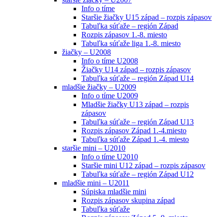
Info o tíme
Staršie žiačky U15 západ – rozpis zápasov
Tabuľka súťaže – región Západ
Rozpis zápasov 1.-8. miesto
Tabuľka súťaže liga 1.-8. miesto
žiačky – U2008
Info o tíme U2008
Žiačky U14 západ – rozpis zápasov
Tabuľka súťaže – región Západ U14
mladšie žiačky – U2009
Info o tíme U2009
Mladšie žiačky U13 západ – rozpis
zápasov
Tabuľka súťaže – región Západ U13
Rozpis zápasov Západ 1.-4.miesto
Tabuľka súťaže Západ 1.-4. miesto
staršie mini – U2010
Info o tíme U2010
Staršie mini U12 západ – rozpis zápasov
Tabuľka súťaže – región Západ U12
mladšie mini – U2011
Súpiska mladšie mini
Rozpis zápasov skupina západ
Tabuľka súťaže