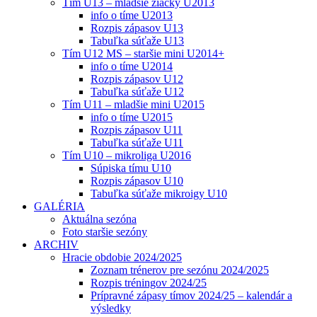
Tím U13 – mladšie žiačky U2013
info o tíme U2013
Rozpis zápasov U13
Tabuľka súťaže U13
Tím U12 MS – staršie mini U2014+
info o tíme U2014
Rozpis zápasov U12
Tabuľka súťaže U12
Tím U11 – mladšie mini U2015
info o tíme U2015
Rozpis zápasov U11
Tabuľka súťaže U11
Tím U10 – mikroliga U2016
Súpiska tímu U10
Rozpis zápasov U10
Tabuľka súťaže mikroigy U10
GALÉRIA
Aktuálna sezóna
Foto staršie sezóny
ARCHIV
Hracie obdobie 2024/2025
Zoznam trénerov pre sezónu 2024/2025
Rozpis tréningov 2024/25
Prípravné zápasy tímov 2024/25 – kalendár a
výsledky