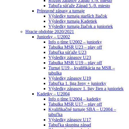
Rozpis zápasov Západ 5.-9. miesto
Tabuľa súťaže Západ 5.-9. miesto
Prípravné zápasy a turnaje
Výsledky turnaja starších žiačok
Výsledky turnaja Kadetiek
Výsledky turnaja žiačok a junioriek
Hracie obdobie 2020/2021
Juniorky – U2002
Info o tíme U2002 – juniorky
Tabulka MSR U23 – play off
Tabuľka súťaže U23
Výsledky zápasov U23
Tabulka MSR U19 – play off
Turnaj U19 – kvalifikácia na MSR –
tabulka
Výsledky zápasov U19
Tabuľka 1. liga ženy + juniorky
Výsledky zápasov 1. ligy žien a junioriek
Kadetky – U2004
Info o tíme U2004 – kadetky
Tabulka MSR U17 – play off
Kvalifikačné turnaje SBA – U2004 –
tabuľka
Výsledky zápasov U17
Tabuľka skupina západ