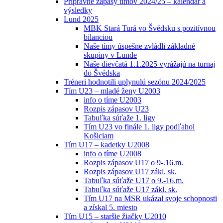
Prípravné zápasy tímov 2024/25 – kalendár a
výsledky
Lund 2025
MBK Stará Turá vo Švédsku s pozitívnou
bilanciou
Naše tímy úspešne zvládli základné
skupiny v Lunde
Naše dievčatá 1.1.2025 vyrážajú na turnaj
do Švédska
Tréneri hodnotili uplynulú sezónu 2024/2025
Tím U23 – mladé ženy U2003
info o tíme U2003
Rozpis zápasov U23
Tabuľka súťaže 1. ligy
Tím U23 vo finále 1. ligy podľahol
Košiciam
Tím U17 – kadetky U2008
info o tíme U2008
Rozpis zápasov U17 o 9-.16.m.
Rozpis zápasov U17 zákl. sk.
Tabuľka súťaže U17 o 9.-16.m.
Tabuľka súťaže U17 zákl. sk.
Tím U17 na MSR ukázal svoje schopnosti
a získal 5. miesto
Tím U15 – staršie žiačky U2010