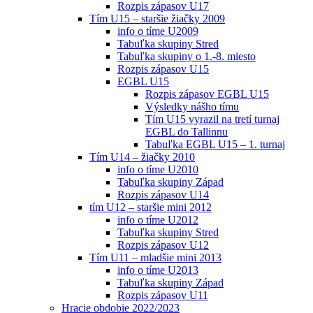
Rozpis zápasov U17
Tím U15 – staršie žiačky 2009
info o tíme U2009
Tabuľka skupiny Stred
Tabuľka skupiny o 1.-8. miesto
Rozpis zápasov U15
EGBL U15
Rozpis zápasov EGBL U15
Výsledky nášho tímu
Tím U15 vyrazil na tretí turnaj
EGBL do Tallinnu
Tabuľka EGBL U15 – 1. turnaj
Tím U14 – žiačky 2010
info o tíme U2010
Tabuľka skupiny Západ
Rozpis zápasov U14
tím U12 – staršie mini 2012
info o tíme U2012
Tabuľka skupiny Stred
Rozpis zápasov U12
Tím U11 – mladšie mini 2013
info o tíme U2013
Tabuľka skupiny Západ
Rozpis zápasov U11
Hracie obdobie 2022/2023