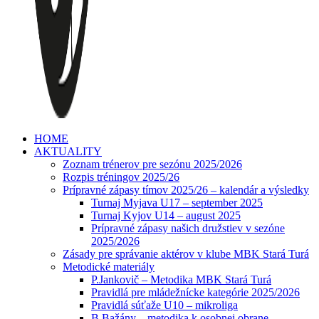
HOME
AKTUALITY
Zoznam trénerov pre sezónu 2025/2026
Rozpis tréningov 2025/26
Prípravné zápasy tímov 2025/26 – kalendár a výsledky
Turnaj Myjava U17 – september 2025
Turnaj Kyjov U14 – august 2025
Prípravné zápasy našich družstiev v sezóne
2025/2026
Zásady pre správanie aktérov v klube MBK Stará Turá
Metodické materiály
P.Jankovič – Metodika MBK Stará Turá
Pravidlá pre mládežnícke kategórie 2025/2026
Pravidlá súťaže U10 – mikroliga
B.Bažány – metodika k osobnej obrane