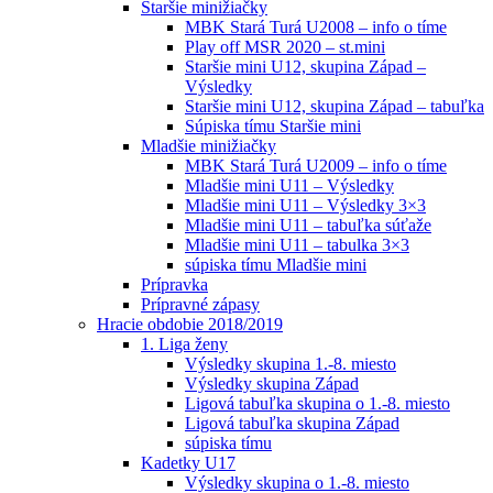
Staršie minižiačky
MBK Stará Turá U2008 – info o tíme
Play off MSR 2020 – st.mini
Staršie mini U12, skupina Západ –
Výsledky
Staršie mini U12, skupina Západ – tabuľka
Súpiska tímu Staršie mini
Mladšie minižiačky
MBK Stará Turá U2009 – info o tíme
Mladšie mini U11 – Výsledky
Mladšie mini U11 – Výsledky 3×3
Mladšie mini U11 – tabuľka súťaže
Mladšie mini U11 – tabulka 3×3
súpiska tímu Mladšie mini
Prípravka
Prípravné zápasy
Hracie obdobie 2018/2019
1. Liga ženy
Výsledky skupina 1.-8. miesto
Výsledky skupina Západ
Ligová tabuľka skupina o 1.-8. miesto
Ligová tabuľka skupina Západ
súpiska tímu
Kadetky U17
Výsledky skupina o 1.-8. miesto