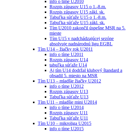
info o tíme U2010
Rozpis zápasov U15 o 1.-8.m.
Rozpis zápasov U15 zákl. sk.
Tabuľka súťaže U15 o 1.-8.m.
Tabuľka súťaže U15 zákl. sk.
Tím U2010 zakončil úspešne MSR na 5.
mieste
Tím U15 v nadchádzajúcej sezóne
absolvuje nadnárodnú ligu EGBL
Tím U14 – žiačky rok U2011
info o tíme U2011
Rozpis zápasov U14
tabuľka súťaže U14
Aj tím U14 dodržal klubový štandard a
obsadil 5. miesto na MSR
Tím U13 – mladšie žiačky U2012
info o tíme U2012
Rozpis zápasov U13
Tabuľka súťaže U13
Tím U11 – mladšie mini U2014
info o tíme U2014
Rozpis zápasov U11
Tabuľka súťaže U11
Tím U10 – mikroliga U2015
info o tíme U2015