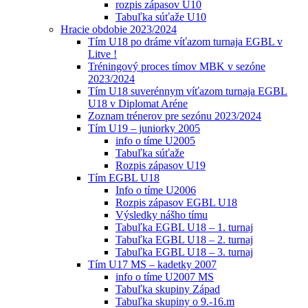
rozpis zápasov U10
Tabuľka súťaže U10
Hracie obdobie 2023/2024
Tím U18 po dráme víťazom turnaja EGBL v
Litve !
Tréningový proces tímov MBK v sezóne
2023/2024
Tím U18 suverénnym víťazom turnaja EGBL
U18 v Diplomat Aréne
Zoznam trénerov pre sezónu 2023/2024
Tím U19 – juniorky 2005
info o tíme U2005
Tabuľka súťaže
Rozpis zápasov U19
Tím EGBL U18
Info o tíme U2006
Rozpis zápasov EGBL U18
Výsledky nášho tímu
Tabuľka EGBL U18 – 1. turnaj
Tabuľka EGBL U18 – 2. turnaj
Tabuľka EGBL U18 – 3. turnaj
Tím U17 MS – kadetky 2007
info o tíme U2007 MS
Tabuľka skupiny Západ
Tabuľka skupiny o 9.-16.m