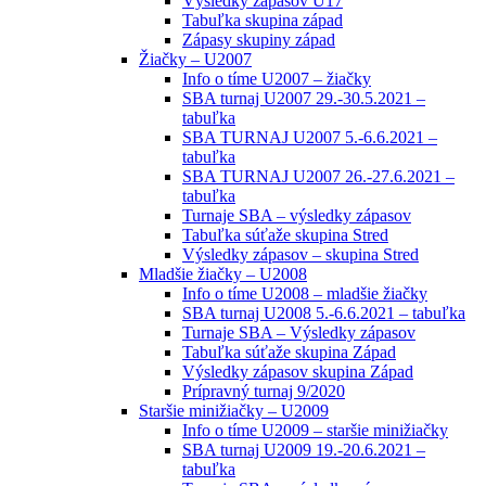
Výsledky zápasov U17
Tabuľka skupina západ
Zápasy skupiny západ
Žiačky – U2007
Info o tíme U2007 – žiačky
SBA turnaj U2007 29.-30.5.2021 –
tabuľka
SBA TURNAJ U2007 5.-6.6.2021 –
tabuľka
SBA TURNAJ U2007 26.-27.6.2021 –
tabuľka
Turnaje SBA – výsledky zápasov
Tabuľka súťaže skupina Stred
Výsledky zápasov – skupina Stred
Mladšie žiačky – U2008
Info o tíme U2008 – mladšie žiačky
SBA turnaj U2008 5.-6.6.2021 – tabuľka
Turnaje SBA – Výsledky zápasov
Tabuľka súťaže skupina Západ
Výsledky zápasov skupina Západ
Prípravný turnaj 9/2020
Staršie minižiačky – U2009
Info o tíme U2009 – staršie minižiačky
SBA turnaj U2009 19.-20.6.2021 –
tabuľka