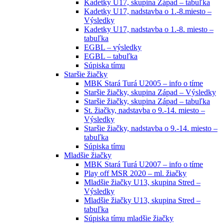
Kadetky U17, skupina Západ – tabuľka
Kadetky U17, nadstavba o 1.-8.miesto –
Výsledky
Kadetky U17, nadstavba o 1.-8. miesto –
tabuľka
EGBL – výsledky
EGBL – tabuľka
Súpiska tímu
Staršie žiačky
MBK Stará Turá U2005 – info o tíme
Staršie žiačky, skupina Západ – Výsledky
Staršie žiačky, skupina Západ – tabuľka
St. žiačky, nadstavba o 9.-14. miesto –
Výsledky
Staršie žiačky, nadstavba o 9.-14. miesto –
tabuľka
Súpiska tímu
Mladšie žiačky
MBK Stará Turá U2007 – info o tíme
Play off MSR 2020 – ml. žiačky
Mladšie žiačky U13, skupina Stred –
Výsledky
Mladšie žiačky U13, skupina Stred –
tabuľka
Súpiska tímu mladšie žiačky