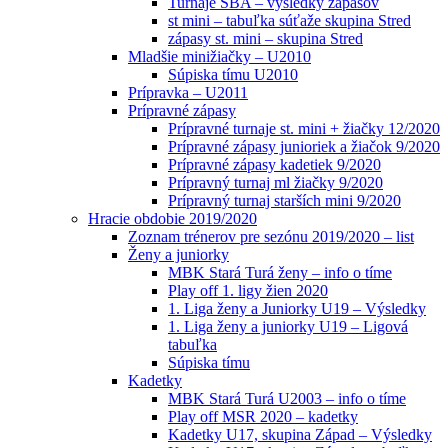
Turnaje SBA – výsledky zápasov
st mini – tabuľka súťaže skupina Stred
zápasy st. mini – skupina Stred
Mladšie minižiačky – U2010
Súpiska tímu U2010
Prípravka – U2011
Prípravné zápasy
Prípravné turnaje st. mini + žiačky 12/2020
Prípravné zápasy junioriek a žiačok 9/2020
Prípravné zápasy kadetiek 9/2020
Prípravný turnaj ml žiačky 9/2020
Prípravný turnaj starších mini 9/2020
Hracie obdobie 2019/2020
Zoznam trénerov pre sezónu 2019/2020 – list
Ženy a juniorky
MBK Stará Turá ženy – info o tíme
Play off 1. ligy žien 2020
1. Liga ženy a Juniorky U19 – Výsledky
1. Liga ženy a juniorky U19 – Ligová
tabuľka
Súpiska tímu
Kadetky
MBK Stará Turá U2003 – info o tíme
Play off MSR 2020 – kadetky
Kadetky U17, skupina Západ – Výsledky