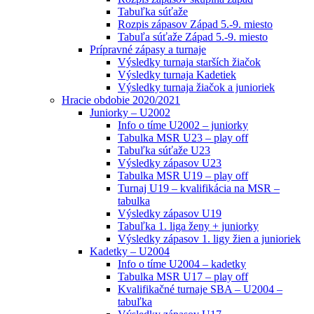
Tabuľka súťaže
Rozpis zápasov Západ 5.-9. miesto
Tabuľa súťaže Západ 5.-9. miesto
Prípravné zápasy a turnaje
Výsledky turnaja starších žiačok
Výsledky turnaja Kadetiek
Výsledky turnaja žiačok a junioriek
Hracie obdobie 2020/2021
Juniorky – U2002
Info o tíme U2002 – juniorky
Tabulka MSR U23 – play off
Tabuľka súťaže U23
Výsledky zápasov U23
Tabulka MSR U19 – play off
Turnaj U19 – kvalifikácia na MSR –
tabulka
Výsledky zápasov U19
Tabuľka 1. liga ženy + juniorky
Výsledky zápasov 1. ligy žien a junioriek
Kadetky – U2004
Info o tíme U2004 – kadetky
Tabulka MSR U17 – play off
Kvalifikačné turnaje SBA – U2004 –
tabuľka