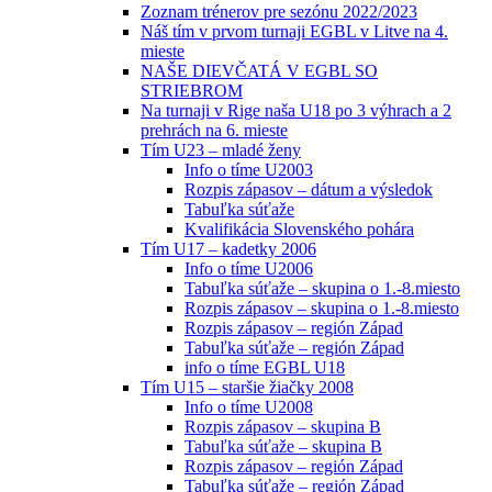
Zoznam trénerov pre sezónu 2022/2023
Náš tím v prvom turnaji EGBL v Litve na 4.
mieste
NAŠE DIEVČATÁ V EGBL SO
STRIEBROM
Na turnaji v Rige naša U18 po 3 výhrach a 2
prehrách na 6. mieste
Tím U23 – mladé ženy
Info o tíme U2003
Rozpis zápasov – dátum a výsledok
Tabuľka súťaže
Kvalifikácia Slovenského pohára
Tím U17 – kadetky 2006
Info o tíme U2006
Tabuľka súťaže – skupina o 1.-8.miesto
Rozpis zápasov – skupina o 1.-8.miesto
Rozpis zápasov – región Západ
Tabuľka súťaže – región Západ
info o tíme EGBL U18
Tím U15 – staršie žiačky 2008
Info o tíme U2008
Rozpis zápasov – skupina B
Tabuľka súťaže – skupina B
Rozpis zápasov – región Západ
Tabuľka súťaže – región Západ