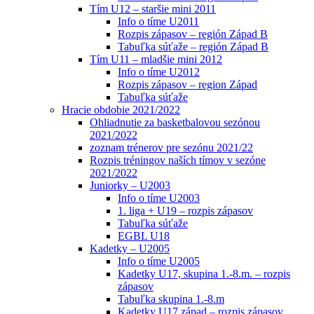
Tím U12 – staršie mini 2011
Info o tíme U2011
Rozpis zápasov – región Západ B
Tabuľka súťaže – región Západ B
Tím U11 – mladšie mini 2012
Info o tíme U2012
Rozpis zápasov – region Západ
Tabuľka súťaže
Hracie obdobie 2021/2022
Ohliadnutie za basketbalovou sezónou
2021/2022
zoznam trénerov pre sezónu 2021/22
Rozpis tréningov naších tímov v sezóne
2021/2022
Juniorky – U2003
Info o tíme U2003
1. liga + U19 – rozpis zápasov
Tabuľka súťaže
EGBL U18
Kadetky – U2005
Info o tíme U2005
Kadetky U17, skupina 1.-8.m. – rozpis
zápasov
Tabuľka skupina 1.-8.m
Kadetky U17 západ – rozpis zápasov