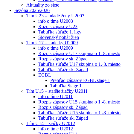
Aktuality zo siete
Sezóna 2025/2026
Tím U23 – mladé ženy U2003
info o tíme U2003
Rozpis zápasov U23
Tabuľka súťaže 1. ligy
Slovenský pohár žien
Tím U17 – kadetky U2009
info o tíme U2009
Rozpis zápasov U17 skupina o 1.-8. miesto
Rozpis zápasov sk. Západ
Tabuľka súťaže U17 skupina o 1.-8. miesto
Tabuľka súťaže sk. Západ
EGBL
Prehľad zápasov EGBL stage 1
Tabuľka Stage 1
Tím U15 – staršie žiačky U2011
info o tíme U2011
Rozpis zápasov U15 skupina o 1.-8. miesto
Rozpis zápasov sk. Západ
Tabuľka súťaže U15 skupina o 1.-8. miesto
Tabuľka súťaže sk. Západ
Tím U14 – žiačky U2012
info o tíme U2012