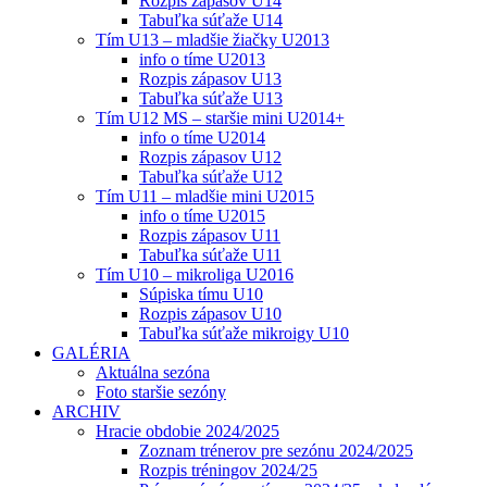
Rozpis zápasov U14
Tabuľka súťaže U14
Tím U13 – mladšie žiačky U2013
info o tíme U2013
Rozpis zápasov U13
Tabuľka súťaže U13
Tím U12 MS – staršie mini U2014+
info o tíme U2014
Rozpis zápasov U12
Tabuľka súťaže U12
Tím U11 – mladšie mini U2015
info o tíme U2015
Rozpis zápasov U11
Tabuľka súťaže U11
Tím U10 – mikroliga U2016
Súpiska tímu U10
Rozpis zápasov U10
Tabuľka súťaže mikroigy U10
GALÉRIA
Aktuálna sezóna
Foto staršie sezóny
ARCHIV
Hracie obdobie 2024/2025
Zoznam trénerov pre sezónu 2024/2025
Rozpis tréningov 2024/25