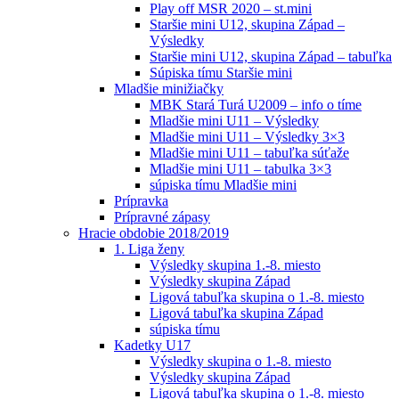
Play off MSR 2020 – st.mini
Staršie mini U12, skupina Západ –
Výsledky
Staršie mini U12, skupina Západ – tabuľka
Súpiska tímu Staršie mini
Mladšie minižiačky
MBK Stará Turá U2009 – info o tíme
Mladšie mini U11 – Výsledky
Mladšie mini U11 – Výsledky 3×3
Mladšie mini U11 – tabuľka súťaže
Mladšie mini U11 – tabulka 3×3
súpiska tímu Mladšie mini
Prípravka
Prípravné zápasy
Hracie obdobie 2018/2019
1. Liga ženy
Výsledky skupina 1.-8. miesto
Výsledky skupina Západ
Ligová tabuľka skupina o 1.-8. miesto
Ligová tabuľka skupina Západ
súpiska tímu
Kadetky U17
Výsledky skupina o 1.-8. miesto
Výsledky skupina Západ
Ligová tabuľka skupina o 1.-8. miesto