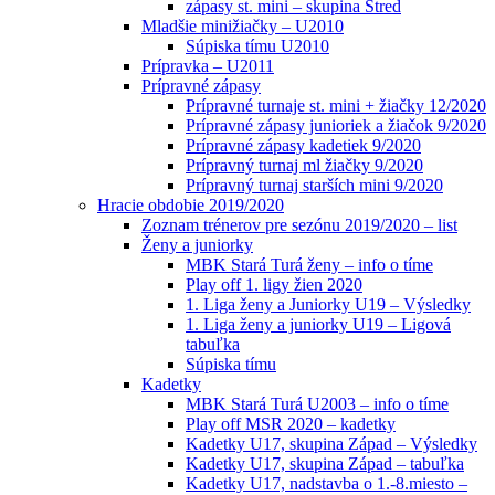
zápasy st. mini – skupina Stred
Mladšie minižiačky – U2010
Súpiska tímu U2010
Prípravka – U2011
Prípravné zápasy
Prípravné turnaje st. mini + žiačky 12/2020
Prípravné zápasy junioriek a žiačok 9/2020
Prípravné zápasy kadetiek 9/2020
Prípravný turnaj ml žiačky 9/2020
Prípravný turnaj starších mini 9/2020
Hracie obdobie 2019/2020
Zoznam trénerov pre sezónu 2019/2020 – list
Ženy a juniorky
MBK Stará Turá ženy – info o tíme
Play off 1. ligy žien 2020
1. Liga ženy a Juniorky U19 – Výsledky
1. Liga ženy a juniorky U19 – Ligová
tabuľka
Súpiska tímu
Kadetky
MBK Stará Turá U2003 – info o tíme
Play off MSR 2020 – kadetky
Kadetky U17, skupina Západ – Výsledky
Kadetky U17, skupina Západ – tabuľka
Kadetky U17, nadstavba o 1.-8.miesto –