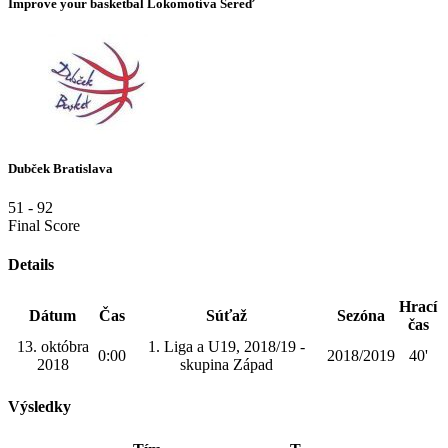
Improve your basketbal Lokomotíva Sereď
Dubček Bratislava
51
-
92
Final Score
Details
Hrací
Dátum
Čas
Súťaž
Sezóna
čas
13. októbra
1. Liga a U19, 2018/19 -
0:00
2018/2019
40'
2018
skupina Západ
Výsledky