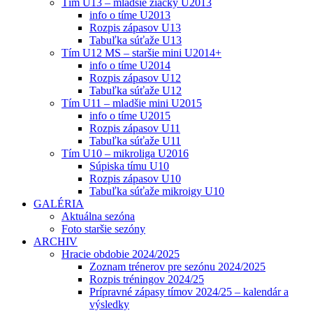
Tím U13 – mladšie žiačky U2013
info o tíme U2013
Rozpis zápasov U13
Tabuľka súťaže U13
Tím U12 MS – staršie mini U2014+
info o tíme U2014
Rozpis zápasov U12
Tabuľka súťaže U12
Tím U11 – mladšie mini U2015
info o tíme U2015
Rozpis zápasov U11
Tabuľka súťaže U11
Tím U10 – mikroliga U2016
Súpiska tímu U10
Rozpis zápasov U10
Tabuľka súťaže mikroigy U10
GALÉRIA
Aktuálna sezóna
Foto staršie sezóny
ARCHIV
Hracie obdobie 2024/2025
Zoznam trénerov pre sezónu 2024/2025
Rozpis tréningov 2024/25
Prípravné zápasy tímov 2024/25 – kalendár a
výsledky