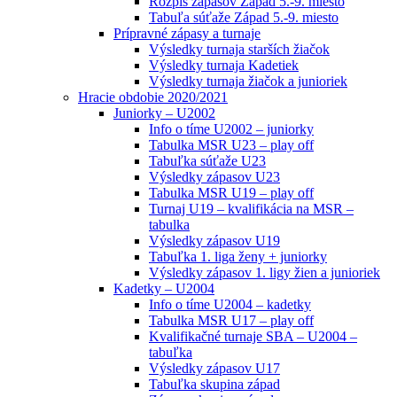
Rozpis zápasov Západ 5.-9. miesto
Tabuľa súťaže Západ 5.-9. miesto
Prípravné zápasy a turnaje
Výsledky turnaja starších žiačok
Výsledky turnaja Kadetiek
Výsledky turnaja žiačok a junioriek
Hracie obdobie 2020/2021
Juniorky – U2002
Info o tíme U2002 – juniorky
Tabulka MSR U23 – play off
Tabuľka súťaže U23
Výsledky zápasov U23
Tabulka MSR U19 – play off
Turnaj U19 – kvalifikácia na MSR –
tabulka
Výsledky zápasov U19
Tabuľka 1. liga ženy + juniorky
Výsledky zápasov 1. ligy žien a junioriek
Kadetky – U2004
Info o tíme U2004 – kadetky
Tabulka MSR U17 – play off
Kvalifikačné turnaje SBA – U2004 –
tabuľka
Výsledky zápasov U17
Tabuľka skupina západ