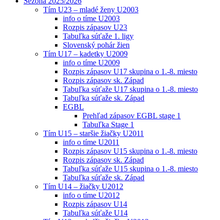
Sezóna 2025/2026
Tím U23 – mladé ženy U2003
info o tíme U2003
Rozpis zápasov U23
Tabuľka súťaže 1. ligy
Slovenský pohár žien
Tím U17 – kadetky U2009
info o tíme U2009
Rozpis zápasov U17 skupina o 1.-8. miesto
Rozpis zápasov sk. Západ
Tabuľka súťaže U17 skupina o 1.-8. miesto
Tabuľka súťaže sk. Západ
EGBL
Prehľad zápasov EGBL stage 1
Tabuľka Stage 1
Tím U15 – staršie žiačky U2011
info o tíme U2011
Rozpis zápasov U15 skupina o 1.-8. miesto
Rozpis zápasov sk. Západ
Tabuľka súťaže U15 skupina o 1.-8. miesto
Tabuľka súťaže sk. Západ
Tím U14 – žiačky U2012
info o tíme U2012
Rozpis zápasov U14
Tabuľka súťaže U14