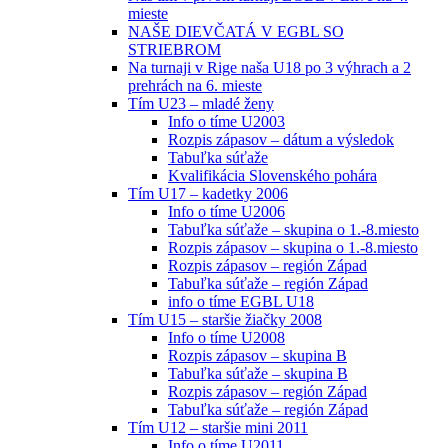
mieste
NAŠE DIEVČATÁ V EGBL SO
STRIEBROM
Na turnaji v Rige naša U18 po 3 výhrach a 2
prehrách na 6. mieste
Tím U23 – mladé ženy
Info o tíme U2003
Rozpis zápasov – dátum a výsledok
Tabuľka súťaže
Kvalifikácia Slovenského pohára
Tím U17 – kadetky 2006
Info o tíme U2006
Tabuľka súťaže – skupina o 1.-8.miesto
Rozpis zápasov – skupina o 1.-8.miesto
Rozpis zápasov – región Západ
Tabuľka súťaže – región Západ
info o tíme EGBL U18
Tím U15 – staršie žiačky 2008
Info o tíme U2008
Rozpis zápasov – skupina B
Tabuľka súťaže – skupina B
Rozpis zápasov – región Západ
Tabuľka súťaže – región Západ
Tím U12 – staršie mini 2011
Info o tíme U2011