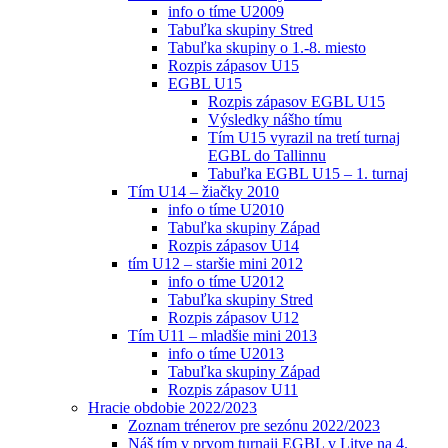
info o tíme U2009
Tabuľka skupiny Stred
Tabuľka skupiny o 1.-8. miesto
Rozpis zápasov U15
EGBL U15
Rozpis zápasov EGBL U15
Výsledky nášho tímu
Tím U15 vyrazil na tretí turnaj
EGBL do Tallinnu
Tabuľka EGBL U15 – 1. turnaj
Tím U14 – žiačky 2010
info o tíme U2010
Tabuľka skupiny Západ
Rozpis zápasov U14
tím U12 – staršie mini 2012
info o tíme U2012
Tabuľka skupiny Stred
Rozpis zápasov U12
Tím U11 – mladšie mini 2013
info o tíme U2013
Tabuľka skupiny Západ
Rozpis zápasov U11
Hracie obdobie 2022/2023
Zoznam trénerov pre sezónu 2022/2023
Náš tím v prvom turnaji EGBL v Litve na 4.