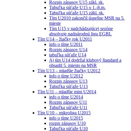
Rozpis zápasov U15 zákl. sk.
Tabuľka súťaže U15 o 1.-8.m.
Tabuľka súťaže U15 zákl. sk.
Tím U2010 zakončil úspešne MSR na 5.
mieste
Tím U15 v nadchádzajúcej sezóne
absolvuje nadnárodnú ligu EGBL
Tím U14 – žiačky rok U2011
info o tíme U2011
Rozpis zápasov U14
tabuľka súťaže U14
Aj tím U14 dodržal klubový štandard a
obsadil 5. miesto na MSR
Tím U13 – mladšie žiačky U2012
info o tíme U2012
Rozpis zápasov U13
Tabuľka súťaže U13
Tím U11 – mladšie mini U2014
info o tíme U2014
Rozpis zápasov U11
Tabuľka súťaže U11
Tím U10 – mikroliga U2015
info o tíme U2015
rozpis zápasov U10
Tabuľka súťaže U10