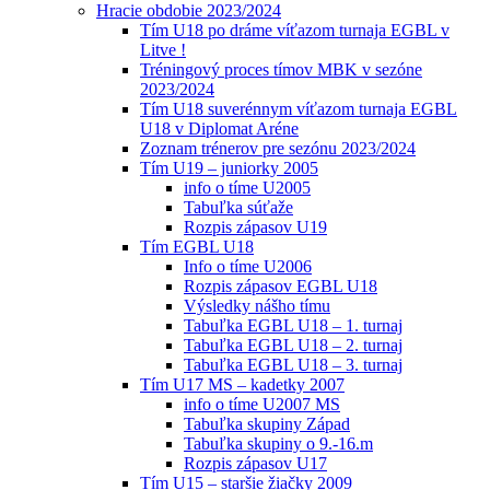
Hracie obdobie 2023/2024
Tím U18 po dráme víťazom turnaja EGBL v
Litve !
Tréningový proces tímov MBK v sezóne
2023/2024
Tím U18 suverénnym víťazom turnaja EGBL
U18 v Diplomat Aréne
Zoznam trénerov pre sezónu 2023/2024
Tím U19 – juniorky 2005
info o tíme U2005
Tabuľka súťaže
Rozpis zápasov U19
Tím EGBL U18
Info o tíme U2006
Rozpis zápasov EGBL U18
Výsledky nášho tímu
Tabuľka EGBL U18 – 1. turnaj
Tabuľka EGBL U18 – 2. turnaj
Tabuľka EGBL U18 – 3. turnaj
Tím U17 MS – kadetky 2007
info o tíme U2007 MS
Tabuľka skupiny Západ
Tabuľka skupiny o 9.-16.m
Rozpis zápasov U17
Tím U15 – staršie žiačky 2009