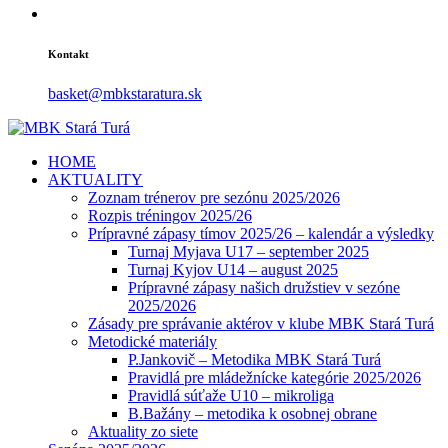
Kontakt
basket@mbkstaratura.sk
HOME
AKTUALITY
Zoznam trénerov pre sezónu 2025/2026
Rozpis tréningov 2025/26
Prípravné zápasy tímov 2025/26 – kalendár a výsledky
Turnaj Myjava U17 – september 2025
Turnaj Kyjov U14 – august 2025
Prípravné zápasy našich družstiev v sezóne
2025/2026
Zásady pre správanie aktérov v klube MBK Stará Turá
Metodické materiály
P.Jankovič – Metodika MBK Stará Turá
Pravidlá pre mládežnícke kategórie 2025/2026
Pravidlá súťaže U10 – mikroliga
B.Bažány – metodika k osobnej obrane
Aktuality zo siete