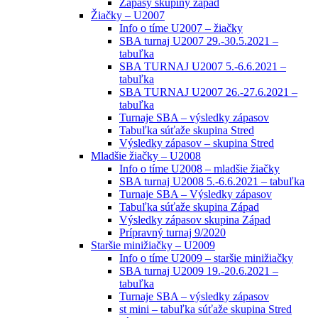
Zápasy skupiny západ
Žiačky – U2007
Info o tíme U2007 – žiačky
SBA turnaj U2007 29.-30.5.2021 –
tabuľka
SBA TURNAJ U2007 5.-6.6.2021 –
tabuľka
SBA TURNAJ U2007 26.-27.6.2021 –
tabuľka
Turnaje SBA – výsledky zápasov
Tabuľka súťaže skupina Stred
Výsledky zápasov – skupina Stred
Mladšie žiačky – U2008
Info o tíme U2008 – mladšie žiačky
SBA turnaj U2008 5.-6.6.2021 – tabuľka
Turnaje SBA – Výsledky zápasov
Tabuľka súťaže skupina Západ
Výsledky zápasov skupina Západ
Prípravný turnaj 9/2020
Staršie minižiačky – U2009
Info o tíme U2009 – staršie minižiačky
SBA turnaj U2009 19.-20.6.2021 –
tabuľka
Turnaje SBA – výsledky zápasov
st mini – tabuľka súťaže skupina Stred