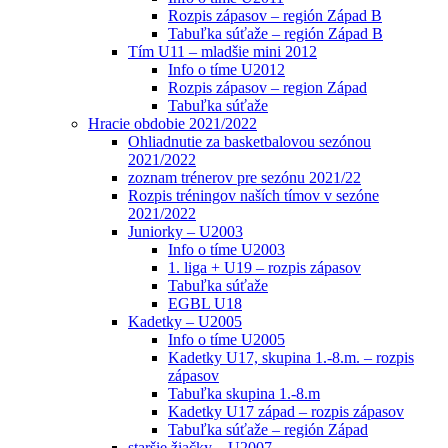
Rozpis zápasov – región Západ B
Tabuľka súťaže – región Západ B
Tím U11 – mladšie mini 2012
Info o tíme U2012
Rozpis zápasov – region Západ
Tabuľka súťaže
Hracie obdobie 2021/2022
Ohliadnutie za basketbalovou sezónou
2021/2022
zoznam trénerov pre sezónu 2021/22
Rozpis tréningov naších tímov v sezóne
2021/2022
Juniorky – U2003
Info o tíme U2003
1. liga + U19 – rozpis zápasov
Tabuľka súťaže
EGBL U18
Kadetky – U2005
Info o tíme U2005
Kadetky U17, skupina 1.-8.m. – rozpis
zápasov
Tabuľka skupina 1.-8.m
Kadetky U17 západ – rozpis zápasov
Tabuľka súťaže – región Západ
staršie žiačky – U2007