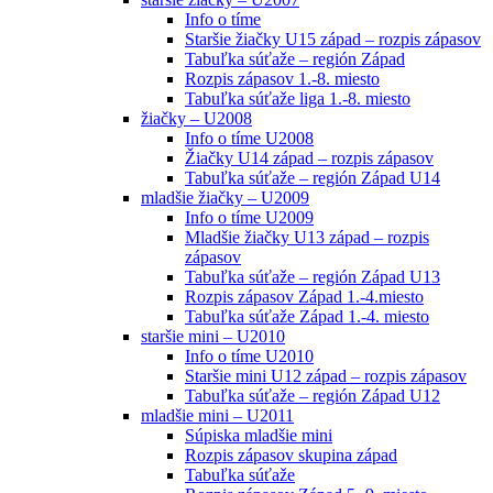
Info o tíme
Staršie žiačky U15 západ – rozpis zápasov
Tabuľka súťaže – región Západ
Rozpis zápasov 1.-8. miesto
Tabuľka súťaže liga 1.-8. miesto
žiačky – U2008
Info o tíme U2008
Žiačky U14 západ – rozpis zápasov
Tabuľka súťaže – región Západ U14
mladšie žiačky – U2009
Info o tíme U2009
Mladšie žiačky U13 západ – rozpis
zápasov
Tabuľka súťaže – región Západ U13
Rozpis zápasov Západ 1.-4.miesto
Tabuľka súťaže Západ 1.-4. miesto
staršie mini – U2010
Info o tíme U2010
Staršie mini U12 západ – rozpis zápasov
Tabuľka súťaže – región Západ U12
mladšie mini – U2011
Súpiska mladšie mini
Rozpis zápasov skupina západ
Tabuľka súťaže