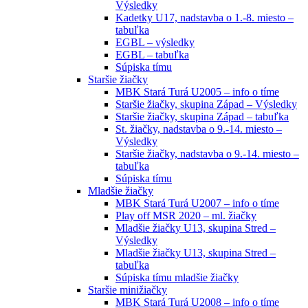
Výsledky
Kadetky U17, nadstavba o 1.-8. miesto –
tabuľka
EGBL – výsledky
EGBL – tabuľka
Súpiska tímu
Staršie žiačky
MBK Stará Turá U2005 – info o tíme
Staršie žiačky, skupina Západ – Výsledky
Staršie žiačky, skupina Západ – tabuľka
St. žiačky, nadstavba o 9.-14. miesto –
Výsledky
Staršie žiačky, nadstavba o 9.-14. miesto –
tabuľka
Súpiska tímu
Mladšie žiačky
MBK Stará Turá U2007 – info o tíme
Play off MSR 2020 – ml. žiačky
Mladšie žiačky U13, skupina Stred –
Výsledky
Mladšie žiačky U13, skupina Stred –
tabuľka
Súpiska tímu mladšie žiačky
Staršie minižiačky
MBK Stará Turá U2008 – info o tíme