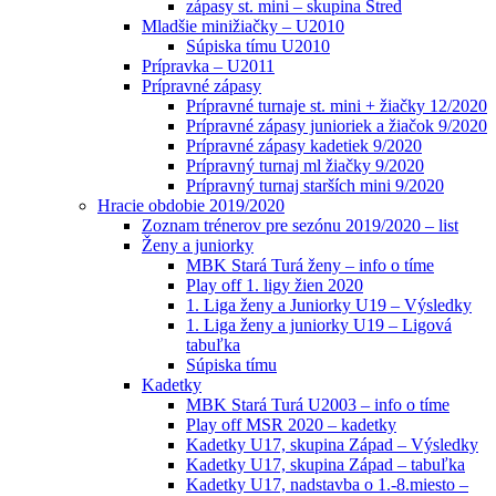
zápasy st. mini – skupina Stred
Mladšie minižiačky – U2010
Súpiska tímu U2010
Prípravka – U2011
Prípravné zápasy
Prípravné turnaje st. mini + žiačky 12/2020
Prípravné zápasy junioriek a žiačok 9/2020
Prípravné zápasy kadetiek 9/2020
Prípravný turnaj ml žiačky 9/2020
Prípravný turnaj starších mini 9/2020
Hracie obdobie 2019/2020
Zoznam trénerov pre sezónu 2019/2020 – list
Ženy a juniorky
MBK Stará Turá ženy – info o tíme
Play off 1. ligy žien 2020
1. Liga ženy a Juniorky U19 – Výsledky
1. Liga ženy a juniorky U19 – Ligová
tabuľka
Súpiska tímu
Kadetky
MBK Stará Turá U2003 – info o tíme
Play off MSR 2020 – kadetky
Kadetky U17, skupina Západ – Výsledky
Kadetky U17, skupina Západ – tabuľka
Kadetky U17, nadstavba o 1.-8.miesto –