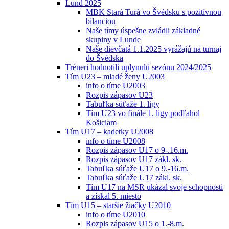
Lund 2025
MBK Stará Turá vo Švédsku s pozitívnou
bilanciou
Naše tímy úspešne zvládli základné
skupiny v Lunde
Naše dievčatá 1.1.2025 vyrážajú na turnaj
do Švédska
Tréneri hodnotili uplynulú sezónu 2024/2025
Tím U23 – mladé ženy U2003
info o tíme U2003
Rozpis zápasov U23
Tabuľka súťaže 1. ligy
Tím U23 vo finále 1. ligy podľahol
Košiciam
Tím U17 – kadetky U2008
info o tíme U2008
Rozpis zápasov U17 o 9-.16.m.
Rozpis zápasov U17 zákl. sk.
Tabuľka súťaže U17 o 9.-16.m.
Tabuľka súťaže U17 zákl. sk.
Tím U17 na MSR ukázal svoje schopnosti
a získal 5. miesto
Tím U15 – staršie žiačky U2010
info o tíme U2010
Rozpis zápasov U15 o 1.-8.m.