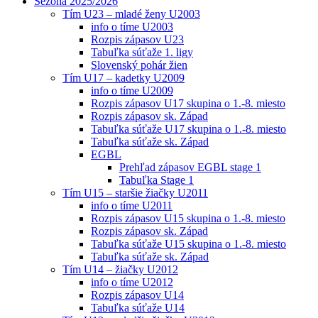
Sezóna 2025/2026
Tím U23 – mladé ženy U2003
info o tíme U2003
Rozpis zápasov U23
Tabuľka súťaže 1. ligy
Slovenský pohár žien
Tím U17 – kadetky U2009
info o tíme U2009
Rozpis zápasov U17 skupina o 1.-8. miesto
Rozpis zápasov sk. Západ
Tabuľka súťaže U17 skupina o 1.-8. miesto
Tabuľka súťaže sk. Západ
EGBL
Prehľad zápasov EGBL stage 1
Tabuľka Stage 1
Tím U15 – staršie žiačky U2011
info o tíme U2011
Rozpis zápasov U15 skupina o 1.-8. miesto
Rozpis zápasov sk. Západ
Tabuľka súťaže U15 skupina o 1.-8. miesto
Tabuľka súťaže sk. Západ
Tím U14 – žiačky U2012
info o tíme U2012
Rozpis zápasov U14
Tabuľka súťaže U14