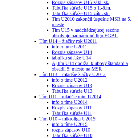
Rozpis zápasov U15 zákl. sk.
Tabuľka súťaže U15 o 1.-8.m.
Tabuľka súťaže U15 zákl. sk.
Tím U2010 zakončil úspešne MSR na 5.
mieste
Tím U15 v nadchádzajúcej sezóne
absolvuje nadnárodnú ligu EGBL
Tím U14 – žiačky rok U2011
info o tíme U2011
Rozpis zápasov U14
tabuľka súťaže U14
Aj tím U14 dodržal klubový štandard a
obsadil 5. miesto na MSR
Tím U13 – mladšie žiačky U2012
info o tíme U2012
Rozpis zápasov U13
Tabuľka súťaže U13
Tím U11 – mladšie mini U2014
info o tíme U2014
Rozpis zápasov U11
Tabuľka súťaže U11
Tím U10 – mikroliga U2015
info o tíme U2015
rozpis zápasov U10
Tabuľka súťaže U10