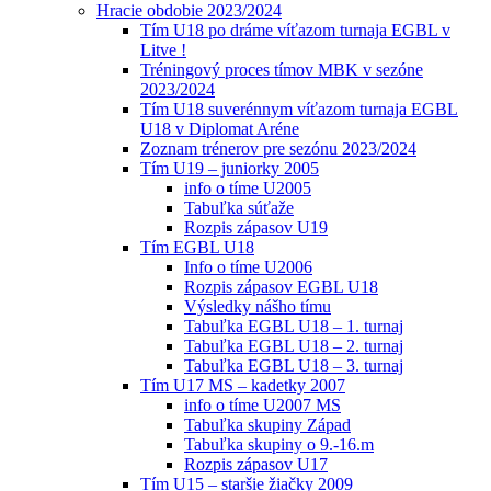
Hracie obdobie 2023/2024
Tím U18 po dráme víťazom turnaja EGBL v
Litve !
Tréningový proces tímov MBK v sezóne
2023/2024
Tím U18 suverénnym víťazom turnaja EGBL
U18 v Diplomat Aréne
Zoznam trénerov pre sezónu 2023/2024
Tím U19 – juniorky 2005
info o tíme U2005
Tabuľka súťaže
Rozpis zápasov U19
Tím EGBL U18
Info o tíme U2006
Rozpis zápasov EGBL U18
Výsledky nášho tímu
Tabuľka EGBL U18 – 1. turnaj
Tabuľka EGBL U18 – 2. turnaj
Tabuľka EGBL U18 – 3. turnaj
Tím U17 MS – kadetky 2007
info o tíme U2007 MS
Tabuľka skupiny Západ
Tabuľka skupiny o 9.-16.m
Rozpis zápasov U17
Tím U15 – staršie žiačky 2009