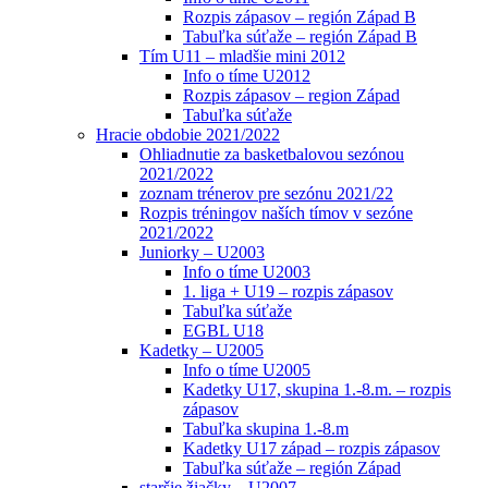
Rozpis zápasov – región Západ B
Tabuľka súťaže – región Západ B
Tím U11 – mladšie mini 2012
Info o tíme U2012
Rozpis zápasov – region Západ
Tabuľka súťaže
Hracie obdobie 2021/2022
Ohliadnutie za basketbalovou sezónou
2021/2022
zoznam trénerov pre sezónu 2021/22
Rozpis tréningov naších tímov v sezóne
2021/2022
Juniorky – U2003
Info o tíme U2003
1. liga + U19 – rozpis zápasov
Tabuľka súťaže
EGBL U18
Kadetky – U2005
Info o tíme U2005
Kadetky U17, skupina 1.-8.m. – rozpis
zápasov
Tabuľka skupina 1.-8.m
Kadetky U17 západ – rozpis zápasov
Tabuľka súťaže – región Západ
staršie žiačky – U2007