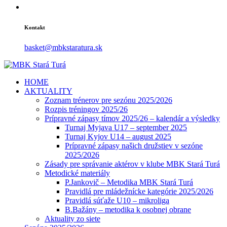
Kontakt
basket@mbkstaratura.sk
HOME
AKTUALITY
Zoznam trénerov pre sezónu 2025/2026
Rozpis tréningov 2025/26
Prípravné zápasy tímov 2025/26 – kalendár a výsledky
Turnaj Myjava U17 – september 2025
Turnaj Kyjov U14 – august 2025
Prípravné zápasy našich družstiev v sezóne
2025/2026
Zásady pre správanie aktérov v klube MBK Stará Turá
Metodické materiály
P.Jankovič – Metodika MBK Stará Turá
Pravidlá pre mládežnícke kategórie 2025/2026
Pravidlá súťaže U10 – mikroliga
B.Bažány – metodika k osobnej obrane
Aktuality zo siete