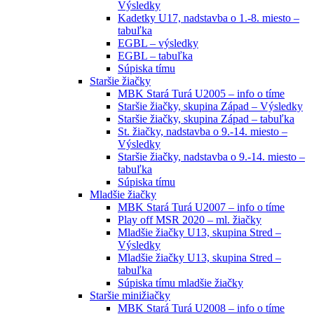
Výsledky
Kadetky U17, nadstavba o 1.-8. miesto –
tabuľka
EGBL – výsledky
EGBL – tabuľka
Súpiska tímu
Staršie žiačky
MBK Stará Turá U2005 – info o tíme
Staršie žiačky, skupina Západ – Výsledky
Staršie žiačky, skupina Západ – tabuľka
St. žiačky, nadstavba o 9.-14. miesto –
Výsledky
Staršie žiačky, nadstavba o 9.-14. miesto –
tabuľka
Súpiska tímu
Mladšie žiačky
MBK Stará Turá U2007 – info o tíme
Play off MSR 2020 – ml. žiačky
Mladšie žiačky U13, skupina Stred –
Výsledky
Mladšie žiačky U13, skupina Stred –
tabuľka
Súpiska tímu mladšie žiačky
Staršie minižiačky
MBK Stará Turá U2008 – info o tíme