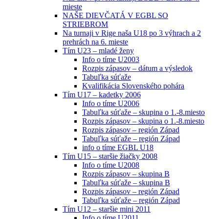
mieste
NAŠE DIEVČATÁ V EGBL SO
STRIEBROM
Na turnaji v Rige naša U18 po 3 výhrach a 2
prehrách na 6. mieste
Tím U23 – mladé ženy
Info o tíme U2003
Rozpis zápasov – dátum a výsledok
Tabuľka súťaže
Kvalifikácia Slovenského pohára
Tím U17 – kadetky 2006
Info o tíme U2006
Tabuľka súťaže – skupina o 1.-8.miesto
Rozpis zápasov – skupina o 1.-8.miesto
Rozpis zápasov – región Západ
Tabuľka súťaže – región Západ
info o tíme EGBL U18
Tím U15 – staršie žiačky 2008
Info o tíme U2008
Rozpis zápasov – skupina B
Tabuľka súťaže – skupina B
Rozpis zápasov – región Západ
Tabuľka súťaže – región Západ
Tím U12 – staršie mini 2011
Info o tíme U2011