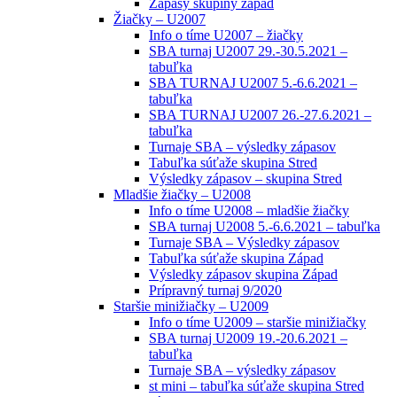
Zápasy skupiny západ
Žiačky – U2007
Info o tíme U2007 – žiačky
SBA turnaj U2007 29.-30.5.2021 –
tabuľka
SBA TURNAJ U2007 5.-6.6.2021 –
tabuľka
SBA TURNAJ U2007 26.-27.6.2021 –
tabuľka
Turnaje SBA – výsledky zápasov
Tabuľka súťaže skupina Stred
Výsledky zápasov – skupina Stred
Mladšie žiačky – U2008
Info o tíme U2008 – mladšie žiačky
SBA turnaj U2008 5.-6.6.2021 – tabuľka
Turnaje SBA – Výsledky zápasov
Tabuľka súťaže skupina Západ
Výsledky zápasov skupina Západ
Prípravný turnaj 9/2020
Staršie minižiačky – U2009
Info o tíme U2009 – staršie minižiačky
SBA turnaj U2009 19.-20.6.2021 –
tabuľka
Turnaje SBA – výsledky zápasov
st mini – tabuľka súťaže skupina Stred