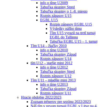
info o tíme U2009
Tabuľka skupiny Stred
Tabuľka skupiny o 1.-8. miesto
Rozpis zápasov U15
EGBL U15
Rozpis zápasov EGBL U15
Výsledky nášho tímu
Tím U15 vyrazil na tretí turnaj
EGBL do Tallinnu
Tabuľka EGBL U15 – 1. turnaj
Tím U14 – žiačky 2010
info o tíme U2010
Tabuľka skupiny Západ
Rozpis zápasov U14
tím U12 – staršie mini 2012
info o tíme U2012
Tabuľka skupiny Stred
Rozpis zápasov U12
Tím U11 – mladšie mini 2013
info o tíme U2013
Tabuľka skupiny Západ
Rozpis zápasov U11
Hracie obdobie 2022/2023
Zoznam trénerov pre sezónu 2022/2023
Náš tím v prvom turnaji EGBL v Litve na 4.