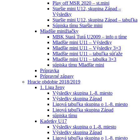
Play off MSR 2020 – st.mini
Staršie mini U12, skupina Západ –
Výsledky
Staršie mini U12, skupina Západ – tabuľka
Súpiska tímu Staršie mini
Mladšie minižiačky
MBK Stará Turá U2009 – info o tíme
Mladšie mini U11 – Výsledky
Mladšie mini U11 – Výsledky 3×3
Mladšie mini U11 – tabuľka súťaže
Mladšie mini U11 – tabulka 3×3
súpiska tímu Mladšie mini
Prípravka
Prípravné zápasy
Hracie obdobie 2018/2019
1. Liga ženy
Výsledky skupina 1.-8. miesto
Výsledky skupina Západ
Ligová tabuľka skupina o 1.-8. miesto
Ligová tabuľka skupina Západ
súpiska tímu
Kadetky U17
Výsledky skupina o 1.-8. miesto
Výsledky skupina Západ
Ligová tabuľka skupina o 1.-8. miesto