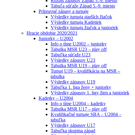
Rozpis zápasov Západ 5.-9. miesto
Tabuľa súťaže Západ 5.-9. miesto
Prípravné zápasy a turnaje
Výsledky turnaja starších žiačok
Výsledky turnaja Kadetiek
Výsledky turnaja žiačok a junioriek
Hracie obdobie 2020/2021
Juniorky – U2002
Info o tíme U2002 – juniorky
Tabulka MSR U23 – play off
Tabuľka súťaže U23
Výsledky zápasov U23
Tabulka MSR U19 – play off
Turnaj U19 – kvalifikácia na MSR –
tabulka
Výsledky zápasov U19
Tabuľka 1. liga ženy + juniorky
Výsledky zápasov 1. ligy žien a junioriek
Kadetky – U2004
Info o tíme U2004 – kadetky
Tabulka MSR U17 – play off
Kvalifikačné turnaje SBA – U2004 –
tabuľka
Výsledky zápasov U17
Tabuľka skupina západ