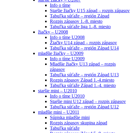
Info o tíme
Staršie žiačky U15 západ – rozpis zápasov
Tabuľka súťaže – región Západ
Rozpis zápasov 1.-8. miesto
Tabuľka súťaže liga 1.-8. miesto
žiačky – U2008
Info o tíme U2008
Žiačky U14 západ – rozpis zápasov
Tabuľka súťaže – región Západ U14
mladšie žiačky – U2009
Info o tíme U2009
Mladšie žiačky U13 západ – rozpis
zápasov
Tabuľka súťaže – región Západ U13
Rozpis zápasov Západ 1.-4.miesto
Tabuľka súťaže Západ 1.-4. miesto
staršie mini – U2010
Info o tíme U2010
Staršie mini U12 západ – rozpis zápasov
Tabuľka súťaže – región Západ U12
mladšie mini – U2011
Súpiska mladšie mini
Rozpis zápasov skupina západ
Tabuľka súťaže