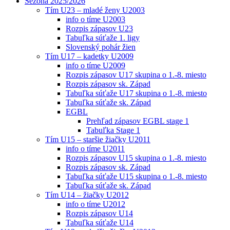
Sezóna 2025/2026
Tím U23 – mladé ženy U2003
info o tíme U2003
Rozpis zápasov U23
Tabuľka súťaže 1. ligy
Slovenský pohár žien
Tím U17 – kadetky U2009
info o tíme U2009
Rozpis zápasov U17 skupina o 1.-8. miesto
Rozpis zápasov sk. Západ
Tabuľka súťaže U17 skupina o 1.-8. miesto
Tabuľka súťaže sk. Západ
EGBL
Prehľad zápasov EGBL stage 1
Tabuľka Stage 1
Tím U15 – staršie žiačky U2011
info o tíme U2011
Rozpis zápasov U15 skupina o 1.-8. miesto
Rozpis zápasov sk. Západ
Tabuľka súťaže U15 skupina o 1.-8. miesto
Tabuľka súťaže sk. Západ
Tím U14 – žiačky U2012
info o tíme U2012
Rozpis zápasov U14
Tabuľka súťaže U14