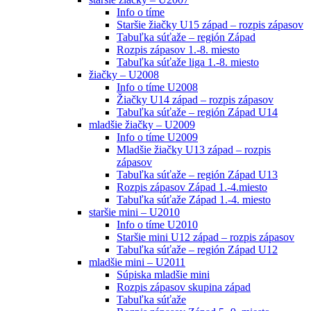
Info o tíme
Staršie žiačky U15 západ – rozpis zápasov
Tabuľka súťaže – región Západ
Rozpis zápasov 1.-8. miesto
Tabuľka súťaže liga 1.-8. miesto
žiačky – U2008
Info o tíme U2008
Žiačky U14 západ – rozpis zápasov
Tabuľka súťaže – región Západ U14
mladšie žiačky – U2009
Info o tíme U2009
Mladšie žiačky U13 západ – rozpis
zápasov
Tabuľka súťaže – región Západ U13
Rozpis zápasov Západ 1.-4.miesto
Tabuľka súťaže Západ 1.-4. miesto
staršie mini – U2010
Info o tíme U2010
Staršie mini U12 západ – rozpis zápasov
Tabuľka súťaže – región Západ U12
mladšie mini – U2011
Súpiska mladšie mini
Rozpis zápasov skupina západ
Tabuľka súťaže