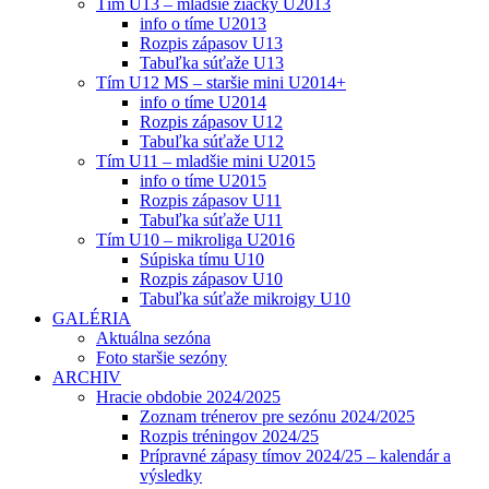
Tím U13 – mladšie žiačky U2013
info o tíme U2013
Rozpis zápasov U13
Tabuľka súťaže U13
Tím U12 MS – staršie mini U2014+
info o tíme U2014
Rozpis zápasov U12
Tabuľka súťaže U12
Tím U11 – mladšie mini U2015
info o tíme U2015
Rozpis zápasov U11
Tabuľka súťaže U11
Tím U10 – mikroliga U2016
Súpiska tímu U10
Rozpis zápasov U10
Tabuľka súťaže mikroigy U10
GALÉRIA
Aktuálna sezóna
Foto staršie sezóny
ARCHIV
Hracie obdobie 2024/2025
Zoznam trénerov pre sezónu 2024/2025
Rozpis tréningov 2024/25
Prípravné zápasy tímov 2024/25 – kalendár a
výsledky