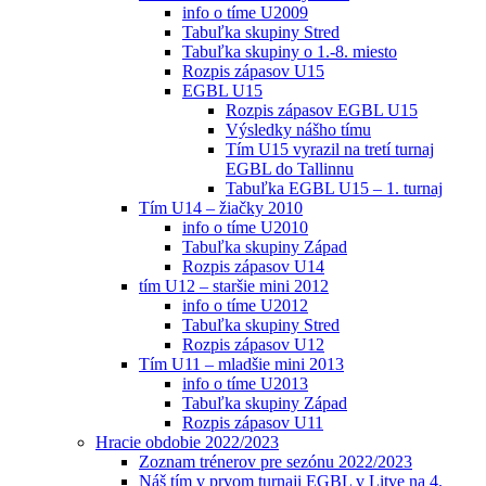
info o tíme U2009
Tabuľka skupiny Stred
Tabuľka skupiny o 1.-8. miesto
Rozpis zápasov U15
EGBL U15
Rozpis zápasov EGBL U15
Výsledky nášho tímu
Tím U15 vyrazil na tretí turnaj
EGBL do Tallinnu
Tabuľka EGBL U15 – 1. turnaj
Tím U14 – žiačky 2010
info o tíme U2010
Tabuľka skupiny Západ
Rozpis zápasov U14
tím U12 – staršie mini 2012
info o tíme U2012
Tabuľka skupiny Stred
Rozpis zápasov U12
Tím U11 – mladšie mini 2013
info o tíme U2013
Tabuľka skupiny Západ
Rozpis zápasov U11
Hracie obdobie 2022/2023
Zoznam trénerov pre sezónu 2022/2023
Náš tím v prvom turnaji EGBL v Litve na 4.