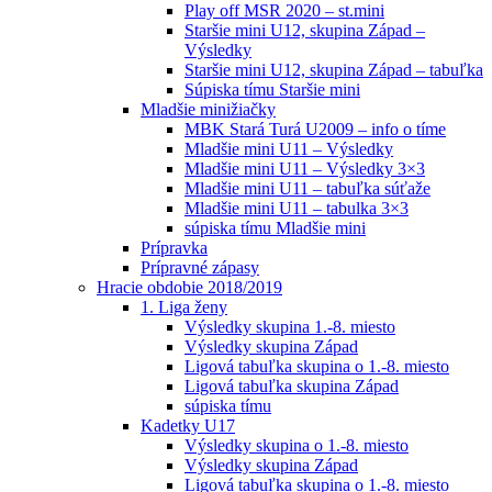
Play off MSR 2020 – st.mini
Staršie mini U12, skupina Západ –
Výsledky
Staršie mini U12, skupina Západ – tabuľka
Súpiska tímu Staršie mini
Mladšie minižiačky
MBK Stará Turá U2009 – info o tíme
Mladšie mini U11 – Výsledky
Mladšie mini U11 – Výsledky 3×3
Mladšie mini U11 – tabuľka súťaže
Mladšie mini U11 – tabulka 3×3
súpiska tímu Mladšie mini
Prípravka
Prípravné zápasy
Hracie obdobie 2018/2019
1. Liga ženy
Výsledky skupina 1.-8. miesto
Výsledky skupina Západ
Ligová tabuľka skupina o 1.-8. miesto
Ligová tabuľka skupina Západ
súpiska tímu
Kadetky U17
Výsledky skupina o 1.-8. miesto
Výsledky skupina Západ
Ligová tabuľka skupina o 1.-8. miesto