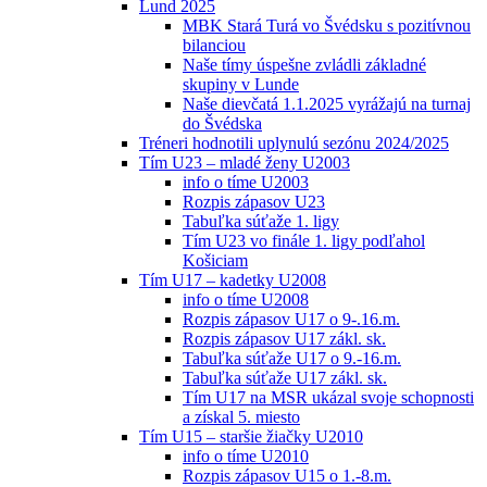
Lund 2025
MBK Stará Turá vo Švédsku s pozitívnou
bilanciou
Naše tímy úspešne zvládli základné
skupiny v Lunde
Naše dievčatá 1.1.2025 vyrážajú na turnaj
do Švédska
Tréneri hodnotili uplynulú sezónu 2024/2025
Tím U23 – mladé ženy U2003
info o tíme U2003
Rozpis zápasov U23
Tabuľka súťaže 1. ligy
Tím U23 vo finále 1. ligy podľahol
Košiciam
Tím U17 – kadetky U2008
info o tíme U2008
Rozpis zápasov U17 o 9-.16.m.
Rozpis zápasov U17 zákl. sk.
Tabuľka súťaže U17 o 9.-16.m.
Tabuľka súťaže U17 zákl. sk.
Tím U17 na MSR ukázal svoje schopnosti
a získal 5. miesto
Tím U15 – staršie žiačky U2010
info o tíme U2010
Rozpis zápasov U15 o 1.-8.m.