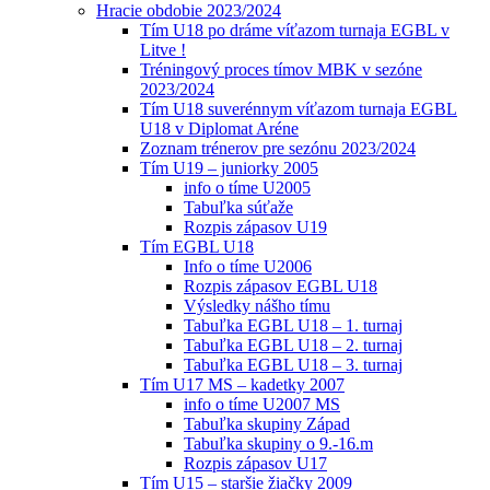
Hracie obdobie 2023/2024
Tím U18 po dráme víťazom turnaja EGBL v
Litve !
Tréningový proces tímov MBK v sezóne
2023/2024
Tím U18 suverénnym víťazom turnaja EGBL
U18 v Diplomat Aréne
Zoznam trénerov pre sezónu 2023/2024
Tím U19 – juniorky 2005
info o tíme U2005
Tabuľka súťaže
Rozpis zápasov U19
Tím EGBL U18
Info o tíme U2006
Rozpis zápasov EGBL U18
Výsledky nášho tímu
Tabuľka EGBL U18 – 1. turnaj
Tabuľka EGBL U18 – 2. turnaj
Tabuľka EGBL U18 – 3. turnaj
Tím U17 MS – kadetky 2007
info o tíme U2007 MS
Tabuľka skupiny Západ
Tabuľka skupiny o 9.-16.m
Rozpis zápasov U17
Tím U15 – staršie žiačky 2009