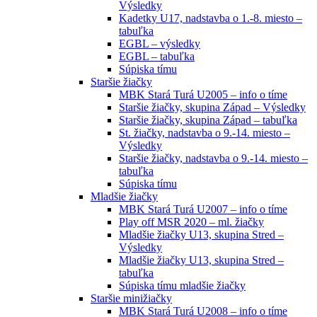
Výsledky
Kadetky U17, nadstavba o 1.-8. miesto –
tabuľka
EGBL – výsledky
EGBL – tabuľka
Súpiska tímu
Staršie žiačky
MBK Stará Turá U2005 – info o tíme
Staršie žiačky, skupina Západ – Výsledky
Staršie žiačky, skupina Západ – tabuľka
St. žiačky, nadstavba o 9.-14. miesto –
Výsledky
Staršie žiačky, nadstavba o 9.-14. miesto –
tabuľka
Súpiska tímu
Mladšie žiačky
MBK Stará Turá U2007 – info o tíme
Play off MSR 2020 – ml. žiačky
Mladšie žiačky U13, skupina Stred –
Výsledky
Mladšie žiačky U13, skupina Stred –
tabuľka
Súpiska tímu mladšie žiačky
Staršie minižiačky
MBK Stará Turá U2008 – info o tíme