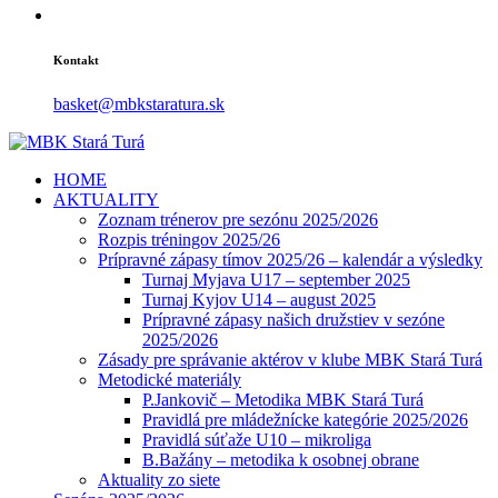
Kontakt
basket@mbkstaratura.sk
HOME
AKTUALITY
Zoznam trénerov pre sezónu 2025/2026
Rozpis tréningov 2025/26
Prípravné zápasy tímov 2025/26 – kalendár a výsledky
Turnaj Myjava U17 – september 2025
Turnaj Kyjov U14 – august 2025
Prípravné zápasy našich družstiev v sezóne
2025/2026
Zásady pre správanie aktérov v klube MBK Stará Turá
Metodické materiály
P.Jankovič – Metodika MBK Stará Turá
Pravidlá pre mládežnícke kategórie 2025/2026
Pravidlá súťaže U10 – mikroliga
B.Bažány – metodika k osobnej obrane
Aktuality zo siete