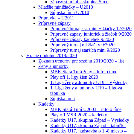
zápasy st. mini – skupina Stred
Mladšie minižiačky – U2010
Súpiska tímu U2010
Prípravka – U2011
Prípravné zápasy
Prípravné turnaje st. mini + žiačky 12/2020
Prípravné zápasy junioriek a žiačok 9/2020
Prípravné zápasy kadetiek 9/2020
Prípravný turnaj ml žiačky 9/2020
Prípravný turnaj starších mini 9/2020
Hracie obdobie 2019/2020
Zoznam trénerov pre sezónu 2019/2020 – list
Ženy a juniorky
MBK Stará Turá ženy – info o tíme
Play off 1. ligy žien 2020
1. Liga ženy a Juniorky U19 – Výsledky
1. Liga ženy a juniorky U19 – Ligová
tabuľka
Súpiska tímu
Kadetky
MBK Stará Turá U2003 – info o tíme
Play off MSR 2020 – kadetky
Kadetky U17, skupina Západ – Výsledky
Kadetky U17, skupina Západ – tabuľka
Kadetky U17, nadstavba o 1.-8.miesto –