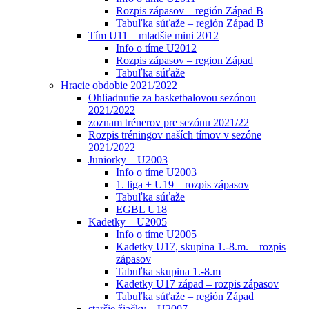
Rozpis zápasov – región Západ B
Tabuľka súťaže – región Západ B
Tím U11 – mladšie mini 2012
Info o tíme U2012
Rozpis zápasov – region Západ
Tabuľka súťaže
Hracie obdobie 2021/2022
Ohliadnutie za basketbalovou sezónou
2021/2022
zoznam trénerov pre sezónu 2021/22
Rozpis tréningov naších tímov v sezóne
2021/2022
Juniorky – U2003
Info o tíme U2003
1. liga + U19 – rozpis zápasov
Tabuľka súťaže
EGBL U18
Kadetky – U2005
Info o tíme U2005
Kadetky U17, skupina 1.-8.m. – rozpis
zápasov
Tabuľka skupina 1.-8.m
Kadetky U17 západ – rozpis zápasov
Tabuľka súťaže – región Západ
staršie žiačky – U2007