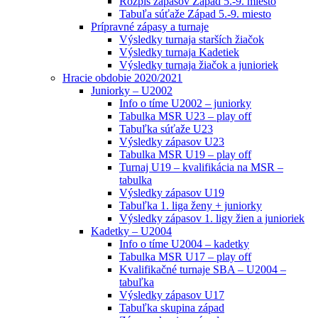
Rozpis zápasov Západ 5.-9. miesto
Tabuľa súťaže Západ 5.-9. miesto
Prípravné zápasy a turnaje
Výsledky turnaja starších žiačok
Výsledky turnaja Kadetiek
Výsledky turnaja žiačok a junioriek
Hracie obdobie 2020/2021
Juniorky – U2002
Info o tíme U2002 – juniorky
Tabulka MSR U23 – play off
Tabuľka súťaže U23
Výsledky zápasov U23
Tabulka MSR U19 – play off
Turnaj U19 – kvalifikácia na MSR –
tabulka
Výsledky zápasov U19
Tabuľka 1. liga ženy + juniorky
Výsledky zápasov 1. ligy žien a junioriek
Kadetky – U2004
Info o tíme U2004 – kadetky
Tabulka MSR U17 – play off
Kvalifikačné turnaje SBA – U2004 –
tabuľka
Výsledky zápasov U17
Tabuľka skupina západ