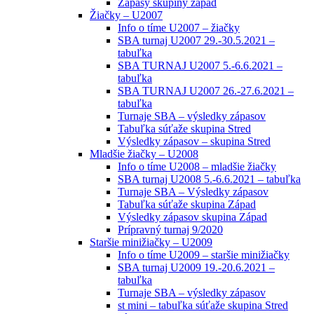
Zápasy skupiny západ
Žiačky – U2007
Info o tíme U2007 – žiačky
SBA turnaj U2007 29.-30.5.2021 –
tabuľka
SBA TURNAJ U2007 5.-6.6.2021 –
tabuľka
SBA TURNAJ U2007 26.-27.6.2021 –
tabuľka
Turnaje SBA – výsledky zápasov
Tabuľka súťaže skupina Stred
Výsledky zápasov – skupina Stred
Mladšie žiačky – U2008
Info o tíme U2008 – mladšie žiačky
SBA turnaj U2008 5.-6.6.2021 – tabuľka
Turnaje SBA – Výsledky zápasov
Tabuľka súťaže skupina Západ
Výsledky zápasov skupina Západ
Prípravný turnaj 9/2020
Staršie minižiačky – U2009
Info o tíme U2009 – staršie minižiačky
SBA turnaj U2009 19.-20.6.2021 –
tabuľka
Turnaje SBA – výsledky zápasov
st mini – tabuľka súťaže skupina Stred