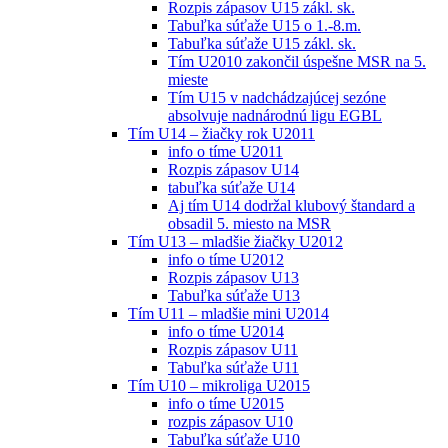
Rozpis zápasov U15 zákl. sk.
Tabuľka súťaže U15 o 1.-8.m.
Tabuľka súťaže U15 zákl. sk.
Tím U2010 zakončil úspešne MSR na 5.
mieste
Tím U15 v nadchádzajúcej sezóne
absolvuje nadnárodnú ligu EGBL
Tím U14 – žiačky rok U2011
info o tíme U2011
Rozpis zápasov U14
tabuľka súťaže U14
Aj tím U14 dodržal klubový štandard a
obsadil 5. miesto na MSR
Tím U13 – mladšie žiačky U2012
info o tíme U2012
Rozpis zápasov U13
Tabuľka súťaže U13
Tím U11 – mladšie mini U2014
info o tíme U2014
Rozpis zápasov U11
Tabuľka súťaže U11
Tím U10 – mikroliga U2015
info o tíme U2015
rozpis zápasov U10
Tabuľka súťaže U10