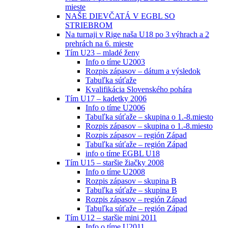
mieste
NAŠE DIEVČATÁ V EGBL SO
STRIEBROM
Na turnaji v Rige naša U18 po 3 výhrach a 2
prehrách na 6. mieste
Tím U23 – mladé ženy
Info o tíme U2003
Rozpis zápasov – dátum a výsledok
Tabuľka súťaže
Kvalifikácia Slovenského pohára
Tím U17 – kadetky 2006
Info o tíme U2006
Tabuľka súťaže – skupina o 1.-8.miesto
Rozpis zápasov – skupina o 1.-8.miesto
Rozpis zápasov – región Západ
Tabuľka súťaže – región Západ
info o tíme EGBL U18
Tím U15 – staršie žiačky 2008
Info o tíme U2008
Rozpis zápasov – skupina B
Tabuľka súťaže – skupina B
Rozpis zápasov – región Západ
Tabuľka súťaže – región Západ
Tím U12 – staršie mini 2011
Info o tíme U2011