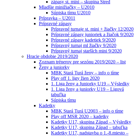
zápasy st. mini – skupina Stred
Mladšie minižiačky – U2010
Súpiska tímu U2010
Prípravka – U2011
Prípravné zápasy
Prípravné turnaje st. mini + žiačky 12/2020
Prípravné zápasy junioriek a žiačok 9/2020
Prípravné zápasy kadetiek 9/2020
Prípravný turnaj ml žiačky 9/2020
Prípravný turnaj starších mini 9/2020
Hracie obdobie 2019/2020
Zoznam trénerov pre sezónu 2019/2020 – list
Ženy a juniorky
MBK Stará Turá ženy – info o tíme
Play off 1. ligy žien 2020
1. Liga ženy a Juniorky U19 – Výsledky
1. Liga ženy a juniorky U19 – Ligová
tabuľka
Súpiska tímu
Kadetky
MBK Stará Turá U2003 – info o tíme
Play off MSR 2020 – kadetky
Kadetky U17, skupina Západ – Výsledky
Kadetky U17, skupina Západ – tabuľka
Kadetky U17, nadstavba o 1.-8.miesto –