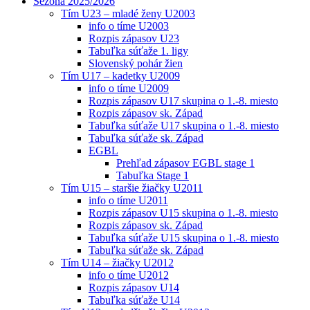
Sezóna 2025/2026
Tím U23 – mladé ženy U2003
info o tíme U2003
Rozpis zápasov U23
Tabuľka súťaže 1. ligy
Slovenský pohár žien
Tím U17 – kadetky U2009
info o tíme U2009
Rozpis zápasov U17 skupina o 1.-8. miesto
Rozpis zápasov sk. Západ
Tabuľka súťaže U17 skupina o 1.-8. miesto
Tabuľka súťaže sk. Západ
EGBL
Prehľad zápasov EGBL stage 1
Tabuľka Stage 1
Tím U15 – staršie žiačky U2011
info o tíme U2011
Rozpis zápasov U15 skupina o 1.-8. miesto
Rozpis zápasov sk. Západ
Tabuľka súťaže U15 skupina o 1.-8. miesto
Tabuľka súťaže sk. Západ
Tím U14 – žiačky U2012
info o tíme U2012
Rozpis zápasov U14
Tabuľka súťaže U14