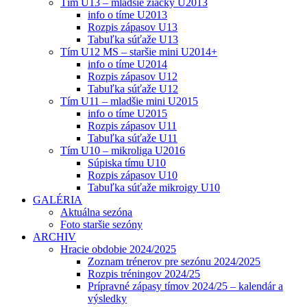
Tím U13 – mladšie žiačky U2013
info o tíme U2013
Rozpis zápasov U13
Tabuľka súťaže U13
Tím U12 MS – staršie mini U2014+
info o tíme U2014
Rozpis zápasov U12
Tabuľka súťaže U12
Tím U11 – mladšie mini U2015
info o tíme U2015
Rozpis zápasov U11
Tabuľka súťaže U11
Tím U10 – mikroliga U2016
Súpiska tímu U10
Rozpis zápasov U10
Tabuľka súťaže mikroigy U10
GALÉRIA
Aktuálna sezóna
Foto staršie sezóny
ARCHIV
Hracie obdobie 2024/2025
Zoznam trénerov pre sezónu 2024/2025
Rozpis tréningov 2024/25
Prípravné zápasy tímov 2024/25 – kalendár a
výsledky