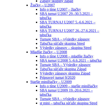
Zápasy skupiny západ
Žiačky – U2007
Info o tíme U2007 – žiačky
SBA turnaj U2007 29.-30.5.2021 –
tabuľka
SBA TURNAJ U2007 5.-6.6.2021 –
tabuľka
SBA TURNAJ U2007 26.-27.6.2021 –
tabuľka
Turnaje SBA – výsledky zápasov
Tabuľka súťaže skupina Stred
Výsledky zápasov – skupina Stred
Mladšie žiačky – U2008
Info o tíme U2008 – mladšie žiačky
SBA turnaj U2008 5.-6.6.2021 – tabuľka
Turnaje SBA – Výsledky zápasov
Tabuľka súťaže skupina Západ
Výsledky zápasov skupina Západ
Prípravný turnaj 9/2020
Staršie minižiačky – U2009
Info o tíme U2009 – staršie minižiačky
SBA turnaj U2009 19.-20.6.2021 –
tabuľka
Turnaje SBA – výsledky zápasov
st mini – tabuľka súťaže skupina Stred