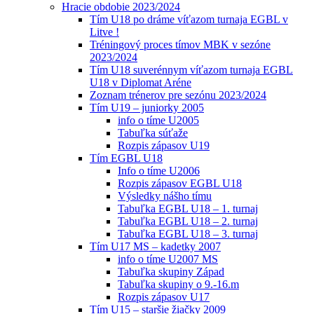
Hracie obdobie 2023/2024
Tím U18 po dráme víťazom turnaja EGBL v
Litve !
Tréningový proces tímov MBK v sezóne
2023/2024
Tím U18 suverénnym víťazom turnaja EGBL
U18 v Diplomat Aréne
Zoznam trénerov pre sezónu 2023/2024
Tím U19 – juniorky 2005
info o tíme U2005
Tabuľka súťaže
Rozpis zápasov U19
Tím EGBL U18
Info o tíme U2006
Rozpis zápasov EGBL U18
Výsledky nášho tímu
Tabuľka EGBL U18 – 1. turnaj
Tabuľka EGBL U18 – 2. turnaj
Tabuľka EGBL U18 – 3. turnaj
Tím U17 MS – kadetky 2007
info o tíme U2007 MS
Tabuľka skupiny Západ
Tabuľka skupiny o 9.-16.m
Rozpis zápasov U17
Tím U15 – staršie žiačky 2009