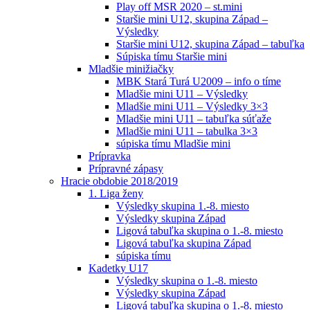
Play off MSR 2020 – st.mini
Staršie mini U12, skupina Západ –
Výsledky
Staršie mini U12, skupina Západ – tabuľka
Súpiska tímu Staršie mini
Mladšie minižiačky
MBK Stará Turá U2009 – info o tíme
Mladšie mini U11 – Výsledky
Mladšie mini U11 – Výsledky 3×3
Mladšie mini U11 – tabuľka súťaže
Mladšie mini U11 – tabulka 3×3
súpiska tímu Mladšie mini
Prípravka
Prípravné zápasy
Hracie obdobie 2018/2019
1. Liga ženy
Výsledky skupina 1.-8. miesto
Výsledky skupina Západ
Ligová tabuľka skupina o 1.-8. miesto
Ligová tabuľka skupina Západ
súpiska tímu
Kadetky U17
Výsledky skupina o 1.-8. miesto
Výsledky skupina Západ
Ligová tabuľka skupina o 1.-8. miesto