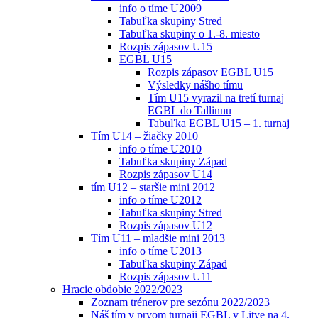
info o tíme U2009
Tabuľka skupiny Stred
Tabuľka skupiny o 1.-8. miesto
Rozpis zápasov U15
EGBL U15
Rozpis zápasov EGBL U15
Výsledky nášho tímu
Tím U15 vyrazil na tretí turnaj
EGBL do Tallinnu
Tabuľka EGBL U15 – 1. turnaj
Tím U14 – žiačky 2010
info o tíme U2010
Tabuľka skupiny Západ
Rozpis zápasov U14
tím U12 – staršie mini 2012
info o tíme U2012
Tabuľka skupiny Stred
Rozpis zápasov U12
Tím U11 – mladšie mini 2013
info o tíme U2013
Tabuľka skupiny Západ
Rozpis zápasov U11
Hracie obdobie 2022/2023
Zoznam trénerov pre sezónu 2022/2023
Náš tím v prvom turnaji EGBL v Litve na 4.