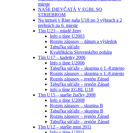
mieste
NAŠE DIEVČATÁ V EGBL SO
STRIEBROM
Na turnaji v Rige naša U18 po 3 výhrach a 2
prehrách na 6. mieste
Tím U23 – mladé ženy
Info o tíme U2003
Rozpis zápasov – dátum a výsledok
Tabuľka súťaže
Kvalifikácia Slovenského pohára
Tím U17 – kadetky 2006
Info o tíme U2006
Tabuľka súťaže – skupina o 1.-8.miesto
Rozpis zápasov – skupina o 1.-8.miesto
Rozpis zápasov – región Západ
Tabuľka súťaže – región Západ
info o tíme EGBL U18
Tím U15 – staršie žiačky 2008
Info o tíme U2008
Rozpis zápasov – skupina B
Tabuľka súťaže – skupina B
Rozpis zápasov – región Západ
Tabuľka súťaže – región Západ
Tím U12 – staršie mini 2011
Info o tíme U2011