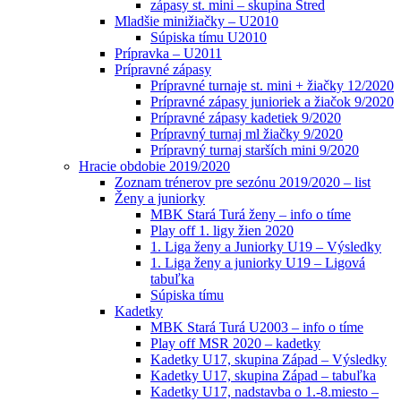
zápasy st. mini – skupina Stred
Mladšie minižiačky – U2010
Súpiska tímu U2010
Prípravka – U2011
Prípravné zápasy
Prípravné turnaje st. mini + žiačky 12/2020
Prípravné zápasy junioriek a žiačok 9/2020
Prípravné zápasy kadetiek 9/2020
Prípravný turnaj ml žiačky 9/2020
Prípravný turnaj starších mini 9/2020
Hracie obdobie 2019/2020
Zoznam trénerov pre sezónu 2019/2020 – list
Ženy a juniorky
MBK Stará Turá ženy – info o tíme
Play off 1. ligy žien 2020
1. Liga ženy a Juniorky U19 – Výsledky
1. Liga ženy a juniorky U19 – Ligová
tabuľka
Súpiska tímu
Kadetky
MBK Stará Turá U2003 – info o tíme
Play off MSR 2020 – kadetky
Kadetky U17, skupina Západ – Výsledky
Kadetky U17, skupina Západ – tabuľka
Kadetky U17, nadstavba o 1.-8.miesto –