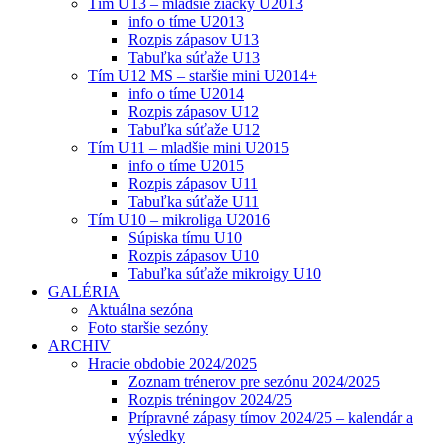
Tím U13 – mladšie žiačky U2013
info o tíme U2013
Rozpis zápasov U13
Tabuľka súťaže U13
Tím U12 MS – staršie mini U2014+
info o tíme U2014
Rozpis zápasov U12
Tabuľka súťaže U12
Tím U11 – mladšie mini U2015
info o tíme U2015
Rozpis zápasov U11
Tabuľka súťaže U11
Tím U10 – mikroliga U2016
Súpiska tímu U10
Rozpis zápasov U10
Tabuľka súťaže mikroigy U10
GALÉRIA
Aktuálna sezóna
Foto staršie sezóny
ARCHIV
Hracie obdobie 2024/2025
Zoznam trénerov pre sezónu 2024/2025
Rozpis tréningov 2024/25
Prípravné zápasy tímov 2024/25 – kalendár a
výsledky