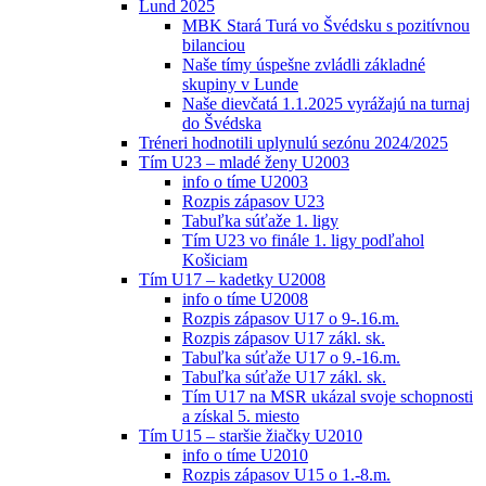
Lund 2025
MBK Stará Turá vo Švédsku s pozitívnou
bilanciou
Naše tímy úspešne zvládli základné
skupiny v Lunde
Naše dievčatá 1.1.2025 vyrážajú na turnaj
do Švédska
Tréneri hodnotili uplynulú sezónu 2024/2025
Tím U23 – mladé ženy U2003
info o tíme U2003
Rozpis zápasov U23
Tabuľka súťaže 1. ligy
Tím U23 vo finále 1. ligy podľahol
Košiciam
Tím U17 – kadetky U2008
info o tíme U2008
Rozpis zápasov U17 o 9-.16.m.
Rozpis zápasov U17 zákl. sk.
Tabuľka súťaže U17 o 9.-16.m.
Tabuľka súťaže U17 zákl. sk.
Tím U17 na MSR ukázal svoje schopnosti
a získal 5. miesto
Tím U15 – staršie žiačky U2010
info o tíme U2010
Rozpis zápasov U15 o 1.-8.m.