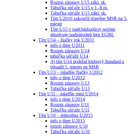
Rozpis zápasov U15 zákl. sk.
Tabuľka súťaže U15 o 1.-8.m.
Tabuľka súťaže U15 zákl. sk.
Tím U2010 zakončil úspešne MSR na 5.
mieste
Tím U15 v nadchádzajúcej sezóne
absolvuje nadnárodnú ligu EGBL
Tím U14 – žiačky rok U2011
info o tíme U2011
Rozpis zápasov U14
tabuľka súťaže U14
Aj tím U14 dodržal klubový štandard a
obsadil 5. miesto na MSR
Tím U13 – mladšie žiačky U2012
info o tíme U2012
Rozpis zápasov U13
Tabuľka súťaže U13
Tím U11 – mladšie mini U2014
info o tíme U2014
Rozpis zápasov U11
Tabuľka súťaže U11
Tím U10 – mikroliga U2015
info o tíme U2015
rozpis zápasov U10
Tabuľka súťaže U10