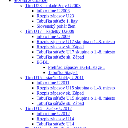
Sezóna 2025/2026
Tím U23 – mladé ženy U2003
info o tíme U2003
Rozpis zápasov U23
Tabuľka súťaže 1. ligy
Slovenský pohár žien
Tím U17 – kadetky U2009
info o tíme U2009
Rozpis zápasov U17 skupina o 1.-8. miesto
Rozpis zápasov sk. Západ
Tabuľka súťaže U17 skupina o 1.-8. miesto
Tabuľka súťaže sk. Západ
EGBL
Prehľad zápasov EGBL stage 1
Tabuľka Stage 1
Tím U15 – staršie žiačky U2011
info o tíme U2011
Rozpis zápasov U15 skupina o 1.-8. miesto
Rozpis zápasov sk. Západ
Tabuľka súťaže U15 skupina o 1.-8. miesto
Tabuľka súťaže sk. Západ
Tím U14 – žiačky U2012
info o tíme U2012
Rozpis zápasov U14
Tabuľka súťaže U14