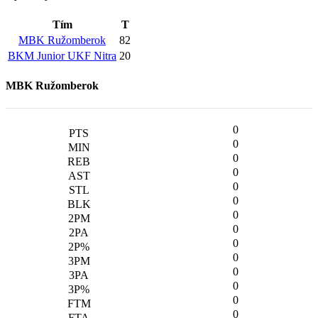
Tím
T
MBK Ružomberok
82
BKM Junior UKF Nitra
20
MBK Ružomberok
0
0
0
0
0
0
0
0
0
0
0
0
0
0