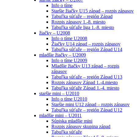
Info o tíme
Staršie žiačky U15 západ – rozpis zápasov
Tabuľka súťaže – región Západ
Rozpis zápasov 1.-8. miesto
Tabuľka súťaže liga 1.-8. miesto
žiačky – U2008
Info o tíme U2008
Žiačky U14 západ – rozpis zápasov
Tabuľka súťaže – región Západ U14
mladšie žiačky – U2009
Info o tíme U2009
Mladšie žiačky U13 západ – rozpis
zápasov
Tabuľka súťaže – región Západ U13
Rozpis zápasov Západ 1.-4.miesto
Tabuľka súťaže Západ 1.-4. miesto
staršie mini – U2010
Info o tíme U2010
Staršie mini U12 západ – rozpis zápasov
Tabuľka súťaže – región Západ U12
mladšie mini – U2011
Súpiska mladšie mini
Rozpis zápasov skupina západ
Tabuľka súťaže