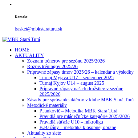
Kontakt
basket@mbkstaratura.sk
HOME
AKTUALITY
Zoznam trénerov pre sezónu 2025/2026
Rozpis tréningov 2025/26
Prípravné zápasy tímov 2025/26 – kalendár a výsledky
Turnaj Myjava U17 – september 2025
Turnaj Kyjov U14 – august 2025
Prípravné zápasy našich družstiev v sezóne
2025/2026
Zásady pre správanie aktérov v klube MBK Stará Turá
Metodické materiály
P.Jankovič – Metodika MBK Stará Turá
Pravidlá pre mládežnícke kategórie 2025/2026
Pravidlá súťaže U10 – mikroliga
B.Bažány – metodika k osobnej obrane
Aktuality zo siete