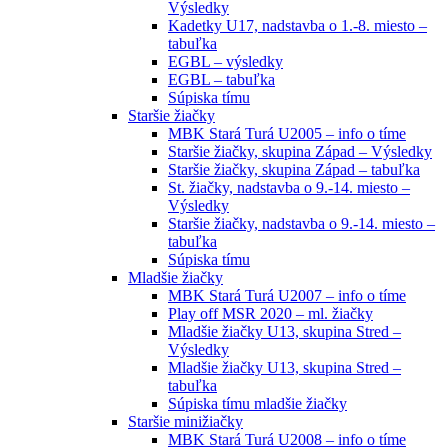
Výsledky
Kadetky U17, nadstavba o 1.-8. miesto –
tabuľka
EGBL – výsledky
EGBL – tabuľka
Súpiska tímu
Staršie žiačky
MBK Stará Turá U2005 – info o tíme
Staršie žiačky, skupina Západ – Výsledky
Staršie žiačky, skupina Západ – tabuľka
St. žiačky, nadstavba o 9.-14. miesto –
Výsledky
Staršie žiačky, nadstavba o 9.-14. miesto –
tabuľka
Súpiska tímu
Mladšie žiačky
MBK Stará Turá U2007 – info o tíme
Play off MSR 2020 – ml. žiačky
Mladšie žiačky U13, skupina Stred –
Výsledky
Mladšie žiačky U13, skupina Stred –
tabuľka
Súpiska tímu mladšie žiačky
Staršie minižiačky
MBK Stará Turá U2008 – info o tíme