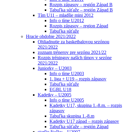
Rozpis zápasov – región Západ B
Tabuľka súťaže – región Západ B
Tím U11 – mladšie mini 2012
Info o tíme U2012
Rozpis zápasov – region Západ
Tabuľka súťaže
Hracie obdobie 2021/2022
Ohliadnutie za basketbalovou sezónou
2021/2022
zoznam trénerov pre sezónu 2021/22
Rozpis tréningov naších tímov v sezóne
2021/2022
Juniorky – U2003
Info o tíme U2003
1. liga + U19 – rozpis zápasov
Tabuľka súťaže
EGBL U18
Kadetky – U2005
Info o tíme U2005
Kadetky U17, skupina 1.-8.m. – rozpis
zápasov
Tabuľka skupina 1.-8.m
Kadetky U17 západ – rozpis zápasov
Tabuľka súťaže – región Západ
staršie žiačky – U2007