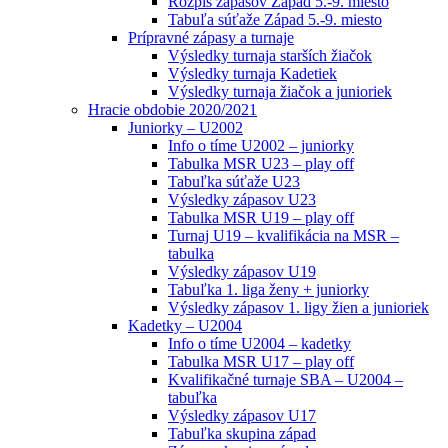
Rozpis zápasov Západ 5.-9. miesto
Tabuľa súťaže Západ 5.-9. miesto
Prípravné zápasy a turnaje
Výsledky turnaja starších žiačok
Výsledky turnaja Kadetiek
Výsledky turnaja žiačok a junioriek
Hracie obdobie 2020/2021
Juniorky – U2002
Info o tíme U2002 – juniorky
Tabulka MSR U23 – play off
Tabuľka súťaže U23
Výsledky zápasov U23
Tabulka MSR U19 – play off
Turnaj U19 – kvalifikácia na MSR –
tabulka
Výsledky zápasov U19
Tabuľka 1. liga ženy + juniorky
Výsledky zápasov 1. ligy žien a junioriek
Kadetky – U2004
Info o tíme U2004 – kadetky
Tabulka MSR U17 – play off
Kvalifikačné turnaje SBA – U2004 –
tabuľka
Výsledky zápasov U17
Tabuľka skupina západ