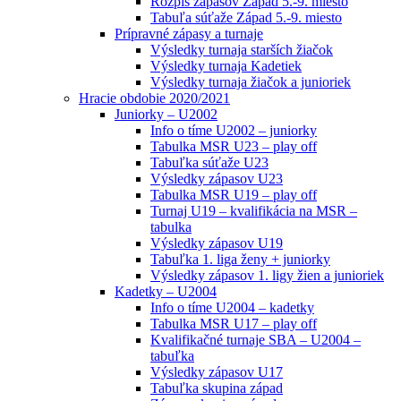
Rozpis zápasov Západ 5.-9. miesto
Tabuľa súťaže Západ 5.-9. miesto
Prípravné zápasy a turnaje
Výsledky turnaja starších žiačok
Výsledky turnaja Kadetiek
Výsledky turnaja žiačok a junioriek
Hracie obdobie 2020/2021
Juniorky – U2002
Info o tíme U2002 – juniorky
Tabulka MSR U23 – play off
Tabuľka súťaže U23
Výsledky zápasov U23
Tabulka MSR U19 – play off
Turnaj U19 – kvalifikácia na MSR –
tabulka
Výsledky zápasov U19
Tabuľka 1. liga ženy + juniorky
Výsledky zápasov 1. ligy žien a junioriek
Kadetky – U2004
Info o tíme U2004 – kadetky
Tabulka MSR U17 – play off
Kvalifikačné turnaje SBA – U2004 –
tabuľka
Výsledky zápasov U17
Tabuľka skupina západ