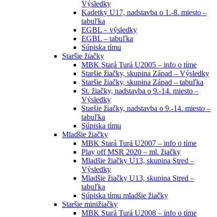
Výsledky
Kadetky U17, nadstavba o 1.-8. miesto –
tabuľka
EGBL – výsledky
EGBL – tabuľka
Súpiska tímu
Staršie žiačky
MBK Stará Turá U2005 – info o tíme
Staršie žiačky, skupina Západ – Výsledky
Staršie žiačky, skupina Západ – tabuľka
St. žiačky, nadstavba o 9.-14. miesto –
Výsledky
Staršie žiačky, nadstavba o 9.-14. miesto –
tabuľka
Súpiska tímu
Mladšie žiačky
MBK Stará Turá U2007 – info o tíme
Play off MSR 2020 – ml. žiačky
Mladšie žiačky U13, skupina Stred –
Výsledky
Mladšie žiačky U13, skupina Stred –
tabuľka
Súpiska tímu mladšie žiačky
Staršie minižiačky
MBK Stará Turá U2008 – info o tíme