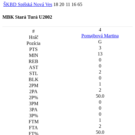
ŠKBD Spišská Nová Ves
18
20
11
16
65
MBK Stará Turá U2002
4
Pomajbová Martina
G
3
13
0
0
2
0
1
2
50.0
0
0
0
1
2
50.0