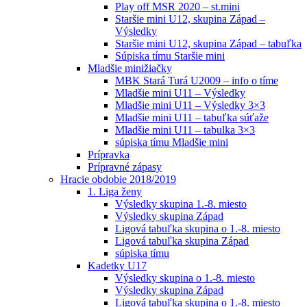
Play off MSR 2020 – st.mini
Staršie mini U12, skupina Západ –
Výsledky
Staršie mini U12, skupina Západ – tabuľka
Súpiska tímu Staršie mini
Mladšie minižiačky
MBK Stará Turá U2009 – info o tíme
Mladšie mini U11 – Výsledky
Mladšie mini U11 – Výsledky 3×3
Mladšie mini U11 – tabuľka súťaže
Mladšie mini U11 – tabulka 3×3
súpiska tímu Mladšie mini
Prípravka
Prípravné zápasy
Hracie obdobie 2018/2019
1. Liga ženy
Výsledky skupina 1.-8. miesto
Výsledky skupina Západ
Ligová tabuľka skupina o 1.-8. miesto
Ligová tabuľka skupina Západ
súpiska tímu
Kadetky U17
Výsledky skupina o 1.-8. miesto
Výsledky skupina Západ
Ligová tabuľka skupina o 1.-8. miesto