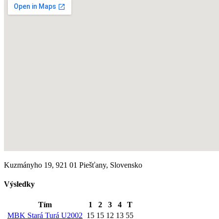
Kuzmányho 19, 921 01 Piešťany, Slovensko
Výsledky
Tím
1
2
3
4
T
MBK Stará Turá U2002
15
15
12
13
55