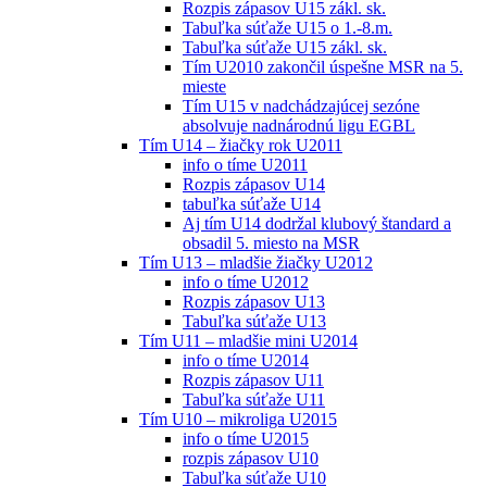
Rozpis zápasov U15 zákl. sk.
Tabuľka súťaže U15 o 1.-8.m.
Tabuľka súťaže U15 zákl. sk.
Tím U2010 zakončil úspešne MSR na 5.
mieste
Tím U15 v nadchádzajúcej sezóne
absolvuje nadnárodnú ligu EGBL
Tím U14 – žiačky rok U2011
info o tíme U2011
Rozpis zápasov U14
tabuľka súťaže U14
Aj tím U14 dodržal klubový štandard a
obsadil 5. miesto na MSR
Tím U13 – mladšie žiačky U2012
info o tíme U2012
Rozpis zápasov U13
Tabuľka súťaže U13
Tím U11 – mladšie mini U2014
info o tíme U2014
Rozpis zápasov U11
Tabuľka súťaže U11
Tím U10 – mikroliga U2015
info o tíme U2015
rozpis zápasov U10
Tabuľka súťaže U10