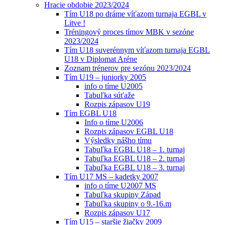
Hracie obdobie 2023/2024
Tím U18 po dráme víťazom turnaja EGBL v
Litve !
Tréningový proces tímov MBK v sezóne
2023/2024
Tím U18 suverénnym víťazom turnaja EGBL
U18 v Diplomat Aréne
Zoznam trénerov pre sezónu 2023/2024
Tím U19 – juniorky 2005
info o tíme U2005
Tabuľka súťaže
Rozpis zápasov U19
Tím EGBL U18
Info o tíme U2006
Rozpis zápasov EGBL U18
Výsledky nášho tímu
Tabuľka EGBL U18 – 1. turnaj
Tabuľka EGBL U18 – 2. turnaj
Tabuľka EGBL U18 – 3. turnaj
Tím U17 MS – kadetky 2007
info o tíme U2007 MS
Tabuľka skupiny Západ
Tabuľka skupiny o 9.-16.m
Rozpis zápasov U17
Tím U15 – staršie žiačky 2009