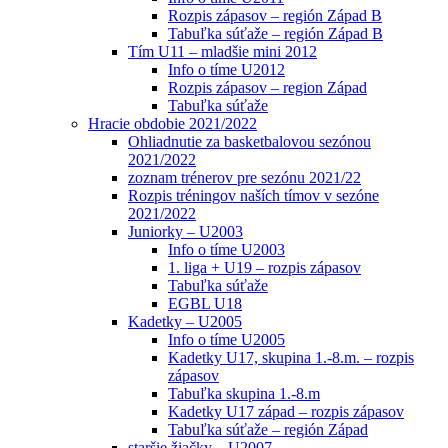
Rozpis zápasov – región Západ B
Tabuľka súťaže – región Západ B
Tím U11 – mladšie mini 2012
Info o tíme U2012
Rozpis zápasov – region Západ
Tabuľka súťaže
Hracie obdobie 2021/2022
Ohliadnutie za basketbalovou sezónou
2021/2022
zoznam trénerov pre sezónu 2021/22
Rozpis tréningov naších tímov v sezóne
2021/2022
Juniorky – U2003
Info o tíme U2003
1. liga + U19 – rozpis zápasov
Tabuľka súťaže
EGBL U18
Kadetky – U2005
Info o tíme U2005
Kadetky U17, skupina 1.-8.m. – rozpis
zápasov
Tabuľka skupina 1.-8.m
Kadetky U17 západ – rozpis zápasov
Tabuľka súťaže – región Západ
staršie žiačky – U2007