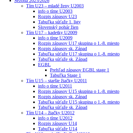
Sezóna 2025/2026
Tím U23 – mladé ženy U2003
info o tíme U2003
Rozpis zápasov U23
Tabuľka súťaže 1. ligy
Slovenský pohár žien
Tím U17 – kadetky U2009
info o tíme U2009
Rozpis zápasov U17 skupina o 1.-8. miesto
Rozpis zápasov sk. Západ
Tabuľka súťaže U17 skupina o 1.-8. miesto
Tabuľka súťaže sk. Západ
EGBL
Prehľad zápasov EGBL stage 1
Tabuľka Stage 1
Tím U15 – staršie žiačky U2011
info o tíme U2011
Rozpis zápasov U15 skupina o 1.-8. miesto
Rozpis zápasov sk. Západ
Tabuľka súťaže U15 skupina o 1.-8. miesto
Tabuľka súťaže sk. Západ
Tím U14 – žiačky U2012
info o tíme U2012
Rozpis zápasov U14
Tabuľka súťaže U14