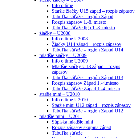
Info o tíme
Staršie žiačky U15 západ – rozpis zápasov
Tabuľka súťaže – región Západ
Rozpis zápasov 1.-8. miesto
Tabuľka súťaže liga 1.-8. miesto
žiačky – U2008
Info o tíme U2008
Žiačky U14 západ – rozpis zápasov
Tabuľka súťaže – región Západ U14
mladšie žiačky – U2009
Info o tíme U2009
Mladšie žiačky U13 západ – rozpis
zápasov
Tabuľka súťaže – región Západ U13
Rozpis zápasov Západ 1.-4.miesto
Tabuľka súťaže Západ 1.-4. miesto
staršie mini – U2010
Info o tíme U2010
Staršie mini U12 západ – rozpis zápasov
Tabuľka súťaže – región Západ U12
mladšie mini – U2011
Súpiska mladšie mini
Rozpis zápasov skupina západ
Tabuľka súťaže