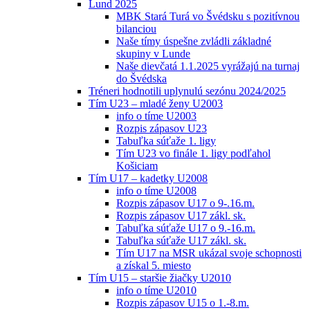
Lund 2025
MBK Stará Turá vo Švédsku s pozitívnou
bilanciou
Naše tímy úspešne zvládli základné
skupiny v Lunde
Naše dievčatá 1.1.2025 vyrážajú na turnaj
do Švédska
Tréneri hodnotili uplynulú sezónu 2024/2025
Tím U23 – mladé ženy U2003
info o tíme U2003
Rozpis zápasov U23
Tabuľka súťaže 1. ligy
Tím U23 vo finále 1. ligy podľahol
Košiciam
Tím U17 – kadetky U2008
info o tíme U2008
Rozpis zápasov U17 o 9-.16.m.
Rozpis zápasov U17 zákl. sk.
Tabuľka súťaže U17 o 9.-16.m.
Tabuľka súťaže U17 zákl. sk.
Tím U17 na MSR ukázal svoje schopnosti
a získal 5. miesto
Tím U15 – staršie žiačky U2010
info o tíme U2010
Rozpis zápasov U15 o 1.-8.m.