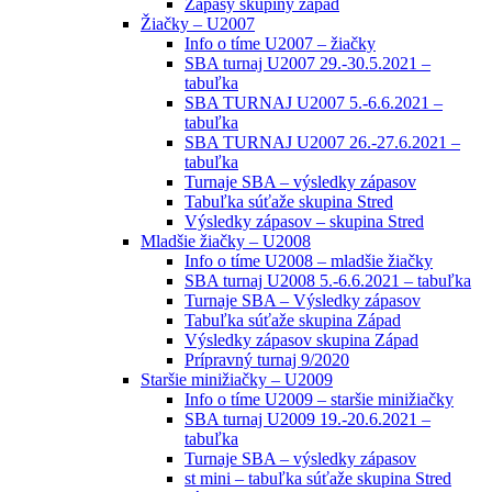
Zápasy skupiny západ
Žiačky – U2007
Info o tíme U2007 – žiačky
SBA turnaj U2007 29.-30.5.2021 –
tabuľka
SBA TURNAJ U2007 5.-6.6.2021 –
tabuľka
SBA TURNAJ U2007 26.-27.6.2021 –
tabuľka
Turnaje SBA – výsledky zápasov
Tabuľka súťaže skupina Stred
Výsledky zápasov – skupina Stred
Mladšie žiačky – U2008
Info o tíme U2008 – mladšie žiačky
SBA turnaj U2008 5.-6.6.2021 – tabuľka
Turnaje SBA – Výsledky zápasov
Tabuľka súťaže skupina Západ
Výsledky zápasov skupina Západ
Prípravný turnaj 9/2020
Staršie minižiačky – U2009
Info o tíme U2009 – staršie minižiačky
SBA turnaj U2009 19.-20.6.2021 –
tabuľka
Turnaje SBA – výsledky zápasov
st mini – tabuľka súťaže skupina Stred