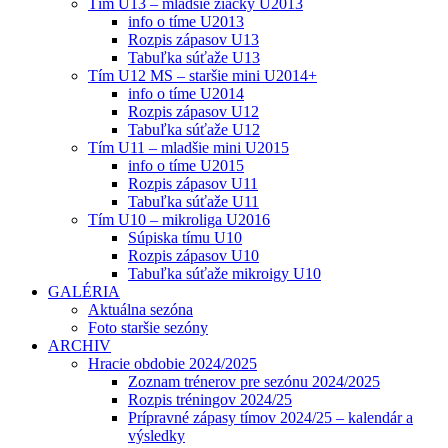
Tím U13 – mladšie žiačky U2013
info o tíme U2013
Rozpis zápasov U13
Tabuľka súťaže U13
Tím U12 MS – staršie mini U2014+
info o tíme U2014
Rozpis zápasov U12
Tabuľka súťaže U12
Tím U11 – mladšie mini U2015
info o tíme U2015
Rozpis zápasov U11
Tabuľka súťaže U11
Tím U10 – mikroliga U2016
Súpiska tímu U10
Rozpis zápasov U10
Tabuľka súťaže mikroigy U10
GALÉRIA
Aktuálna sezóna
Foto staršie sezóny
ARCHIV
Hracie obdobie 2024/2025
Zoznam trénerov pre sezónu 2024/2025
Rozpis tréningov 2024/25
Prípravné zápasy tímov 2024/25 – kalendár a
výsledky