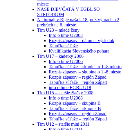
mieste
NAŠE DIEVČATÁ V EGBL SO
STRIEBROM
Na turnaji v Rige naša U18 po 3 výhrach a 2
prehrách na 6. mieste
Tím U23 – mladé ženy
Info o tíme U2003
Rozpis zápasov – dátum a výsledok
Tabuľka súťaže
Kvalifikácia Slovenského pohára
Tím U17 – kadetky 2006
Info o tíme U2006
Tabuľka súťaže – skupina o 1.-8.miesto
Rozpis zápasov – skupina o 1.-8.miesto
Rozpis zápasov – región Západ
Tabuľka súťaže – región Západ
info o tíme EGBL U18
Tím U15 – staršie žiačky 2008
Info o tíme U2008
Rozpis zápasov – skupina B
Tabuľka súťaže – skupina B
Rozpis zápasov – región Západ
Tabuľka súťaže – región Západ
Tím U12 – staršie mini 2011
Info o tíme U2011