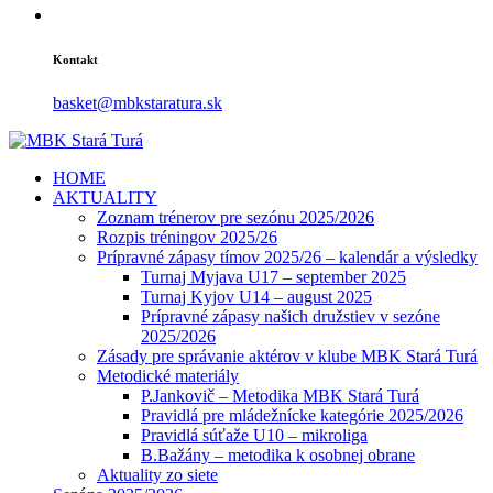
Kontakt
basket@mbkstaratura.sk
HOME
AKTUALITY
Zoznam trénerov pre sezónu 2025/2026
Rozpis tréningov 2025/26
Prípravné zápasy tímov 2025/26 – kalendár a výsledky
Turnaj Myjava U17 – september 2025
Turnaj Kyjov U14 – august 2025
Prípravné zápasy našich družstiev v sezóne
2025/2026
Zásady pre správanie aktérov v klube MBK Stará Turá
Metodické materiály
P.Jankovič – Metodika MBK Stará Turá
Pravidlá pre mládežnícke kategórie 2025/2026
Pravidlá súťaže U10 – mikroliga
B.Bažány – metodika k osobnej obrane
Aktuality zo siete