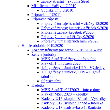
zápasy st. mini – skupina Stred
Mladšie minižiačky – U2010
Súpiska tímu U2010
Prípravka – U2011
Prípravné zápasy
Prípravné turnaje st. mini + žiačky 12/2020
Prípravné zápasy junioriek a žiačok 9/2020
Prípravné zápasy kadetiek 9/2020
Prípravný turnaj ml žiačky 9/2020
Prípravný turnaj starších mini 9/2020
Hracie obdobie 2019/2020
Zoznam trénerov pre sezónu 2019/2020 – list
Ženy a juniorky
MBK Stará Turá ženy – info o tíme
Play off 1. ligy žien 2020
1. Liga ženy a Juniorky U19 – Výsledky
1. Liga ženy a juniorky U19 – Ligová
tabuľka
Súpiska tímu
Kadetky
MBK Stará Turá U2003 – info o tíme
Play off MSR 2020 – kadetky
Kadetky U17, skupina Západ – Výsledky
Kadetky U17, skupina Západ – tabuľka
Kadetky U17, nadstavba o 1.-8.miesto –