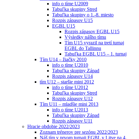
info o tíme U2009
Tabuľka skupiny Stred
Tabuľka skupiny o 1.-8. miesto
Rozpis zápasov U15
EGBL U15
Rozpis zápasov EGBL U15
Výsledky nášho tímu
Tím U15 vyrazil na tretí turnaj
EGBL do Tallinnu
Tabuľka EGBL U15 – 1. turnaj
Tím U14 – žiačky 2010
info o tíme U2010
Tabuľka skupiny Západ
Rozpis zápasov U14
tím U12 – staršie mini 2012
info o tíme U2012
Tabuľka skupiny Stred
Rozpis zápasov U12
Tím U11 – mladšie mini 2013
info o tíme U2013
Tabuľka skupiny Západ
Rozpis zápasov U11
Hracie obdobie 2022/2023
Zoznam trénerov pre sezónu 2022/2023
Náš tím v prvom turnaji EGBL v Litve na 4.