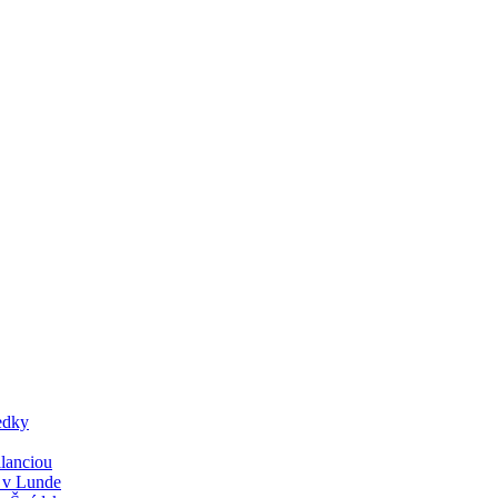
edky
lanciou
y v Lunde