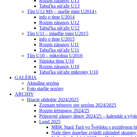
Rozpis zápasov U13
Tabuľka súťaže U13
Tím U12 MS – staršie mini U2014+
info o tíme U2014
Rozpis zápasov U12
Tabuľka súťaže U12
Tím U11 – mladšie mini U2015
info o tíme U2015
Rozpis zápasov U11
Tabuľka súťaže U11
Tím U10 – mikroliga U2016
Súpiska tímu U10
Rozpis zápasov U10
Tabuľka súťaže mikroigy U10
GALÉRIA
Aktuálna sezóna
Foto staršie sezóny
ARCHIV
Hracie obdobie 2024/2025
Zoznam trénerov pre sezónu 2024/2025
Rozpis tréningov 2024/25
Prípravné zápasy tímov 2024/25 – kalendár a výsl
Lund 2025
MBK Stará Turá vo Švédsku s pozitívnou bi
Naše tímy úspešne zvládli základné skupin