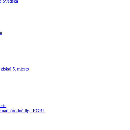
do Švédska
am
ískal 5. miesto
este
je nadnárodnú ligu EGBL