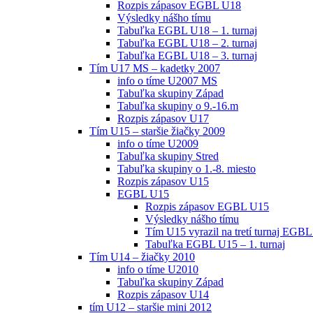
Rozpis zápasov EGBL U18
Výsledky nášho tímu
Tabuľka EGBL U18 – 1. turnaj
Tabuľka EGBL U18 – 2. turnaj
Tabuľka EGBL U18 – 3. turnaj
Tím U17 MS – kadetky 2007
info o tíme U2007 MS
Tabuľka skupiny Západ
Tabuľka skupiny o 9.-16.m
Rozpis zápasov U17
Tím U15 – staršie žiačky 2009
info o tíme U2009
Tabuľka skupiny Stred
Tabuľka skupiny o 1.-8. miesto
Rozpis zápasov U15
EGBL U15
Rozpis zápasov EGBL U15
Výsledky nášho tímu
Tím U15 vyrazil na tretí turnaj EGBL
Tabuľka EGBL U15 – 1. turnaj
Tím U14 – žiačky 2010
info o tíme U2010
Tabuľka skupiny Západ
Rozpis zápasov U14
tím U12 – staršie mini 2012