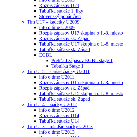
Rozpis zápasov U23
Tabuľka súťaže 1. ligy
Slovenský pohár žien
Tím U17 – kadetky U2009
info o tíme U2009
Rozpis zápasov U17 skupina o 1.-8. miesto
Rozpis zápasov sk. Západ
Tabuľka súťaže U17 skupina o 1.-8. miesto
Tabuľka súťaže sk. Západ
EGBL
Prehľad zápasov EGBL stage 1
Tabuľka Stage 1
Tím U15 – staršie žiačky U2011
info o tíme U2011
Rozpis zápasov U15 skupina o 1.-8. miesto
Rozpis zápasov sk. Západ
Tabuľka súťaže U15 skupina o 1.-8. miesto
Tabuľka súťaže sk. Západ
Tím U14 – žiačky U2012
info o tíme U2012
Rozpis zápasov U14
Tabuľka súťaže U14
Tím U13 – mladšie žiačky U2013
info o tíme U2013