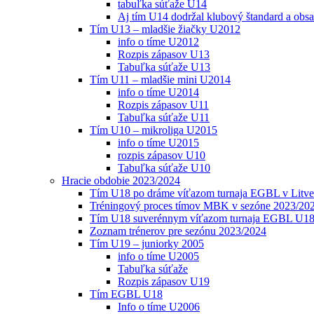
tabuľka súťaže U14
Aj tím U14 dodržal klubový štandard a obs
Tím U13 – mladšie žiačky U2012
info o tíme U2012
Rozpis zápasov U13
Tabuľka súťaže U13
Tím U11 – mladšie mini U2014
info o tíme U2014
Rozpis zápasov U11
Tabuľka súťaže U11
Tím U10 – mikroliga U2015
info o tíme U2015
rozpis zápasov U10
Tabuľka súťaže U10
Hracie obdobie 2023/2024
Tím U18 po dráme víťazom turnaja EGBL v Litve
Tréningový proces tímov MBK v sezóne 2023/20
Tím U18 suverénnym víťazom turnaja EGBL U18
Zoznam trénerov pre sezónu 2023/2024
Tím U19 – juniorky 2005
info o tíme U2005
Tabuľka súťaže
Rozpis zápasov U19
Tím EGBL U18
Info o tíme U2006