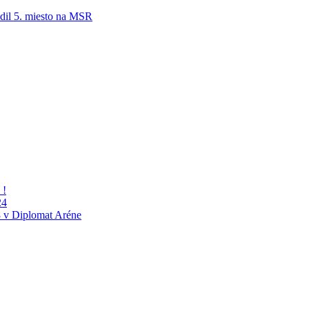
adil 5. miesto na MSR
 !
24
 v Diplomat Aréne