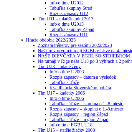
info o tíme U2012
Tabuľka skupiny Stred
Rozpis zápasov U12
Tím U11 – mladšie mini 2013
info o tíme U2013
Tabuľka skupiny Západ
Rozpis zápasov U11
Hracie obdobie 2022/2023
Zoznam trénerov pre sezónu 2022/2023
Náš tím v prvom turnaji EGBL v Litve na 4. miest
NAŠE DIEVČATÁ V EGBL SO STRIEBROM
Na turnaji v Rige naša U18 po 3 výhrach a 2 prehr
Tím U23 – mladé ženy
Info o tíme U2003
Rozpis zápasov – dátum a výsledok
Tabuľka súťaže
Kvalifikácia Slovenského pohára
Tím U17 – kadetky 2006
Info o tíme U2006
Tabuľka súťaže – skupina o 1.-8.miesto
Rozpis zápasov – skupina o 1.-8.miesto
Rozpis zápasov – región Západ
Tabuľka súťaže – región Západ
info o tíme EGBL U18
Tím U15 – staršie žiačky 2008