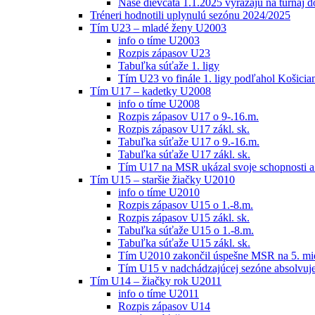
Naše dievčatá 1.1.2025 vyrážajú na turnaj 
Tréneri hodnotili uplynulú sezónu 2024/2025
Tím U23 – mladé ženy U2003
info o tíme U2003
Rozpis zápasov U23
Tabuľka súťaže 1. ligy
Tím U23 vo finále 1. ligy podľahol Košici
Tím U17 – kadetky U2008
info o tíme U2008
Rozpis zápasov U17 o 9-.16.m.
Rozpis zápasov U17 zákl. sk.
Tabuľka súťaže U17 o 9.-16.m.
Tabuľka súťaže U17 zákl. sk.
Tím U17 na MSR ukázal svoje schopnosti a z
Tím U15 – staršie žiačky U2010
info o tíme U2010
Rozpis zápasov U15 o 1.-8.m.
Rozpis zápasov U15 zákl. sk.
Tabuľka súťaže U15 o 1.-8.m.
Tabuľka súťaže U15 zákl. sk.
Tím U2010 zakončil úspešne MSR na 5. mi
Tím U15 v nadchádzajúcej sezóne absolvu
Tím U14 – žiačky rok U2011
info o tíme U2011
Rozpis zápasov U14