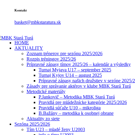
Kontakt
basket@mbkstaratura.sk
HOME
AKTUALITY
Zoznam trénerov pre sezónu 2025/2026
Rozpis tréningov 2025/26
Prípravné zápasy tímov 2025/26 – kalendár a výsledky
Turnaj Myjava U17 – september 2025
Turnaj Kyjov U14 – august 2025
Prípravné zápasy našich družstiev v sezóne 2025/
Zásady pre správanie aktérov v klube MBK Stará Turá
Metodické materiály
P.Jankovič – Metodika MBK Stará Turá
Pravidlá pre mládežnícke kategórie 2025/2026
Pravidlá súťaže U10 – mikroliga
B.Bažány – metodika k osobnej obrane
Aktuality zo siete
Sezóna 2025/2026
Tím U23 – mladé ženy U2003
info o tíme U2003