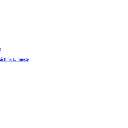
e
ách na 6. mieste