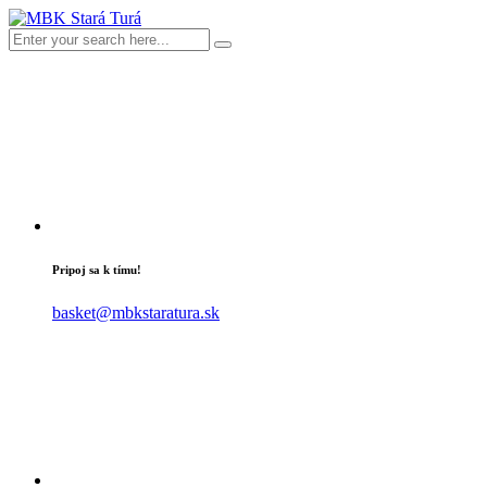
Pripoj sa k tímu!
basket@mbkstaratura.sk