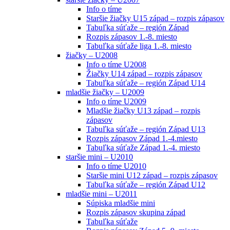
Info o tíme
Staršie žiačky U15 západ – rozpis zápasov
Tabuľka súťaže – región Západ
Rozpis zápasov 1.-8. miesto
Tabuľka súťaže liga 1.-8. miesto
žiačky – U2008
Info o tíme U2008
Žiačky U14 západ – rozpis zápasov
Tabuľka súťaže – región Západ U14
mladšie žiačky – U2009
Info o tíme U2009
Mladšie žiačky U13 západ – rozpis
zápasov
Tabuľka súťaže – región Západ U13
Rozpis zápasov Západ 1.-4.miesto
Tabuľka súťaže Západ 1.-4. miesto
staršie mini – U2010
Info o tíme U2010
Staršie mini U12 západ – rozpis zápasov
Tabuľka súťaže – región Západ U12
mladšie mini – U2011
Súpiska mladšie mini
Rozpis zápasov skupina západ
Tabuľka súťaže