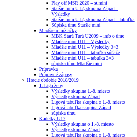
Play off MSR 2020 – st.mini
Staršie mini U12, skupina Západ –
Výsledky
Staršie mini U12, skupina Západ – tabuľka
Súpiska tímu Staršie mini
Mladšie minižiačky
MBK Stará Turá U2009 – info o tíme
Mladšie mini U11 – Výsledky
Mladšie mini U11 – Výsledky 3×3
Mladšie mini U11 – tabuľka súťaže
Mladšie mini U11 – tabulka 3×3
súpiska tímu Mladšie mini
Prípravka
Prípravné zápasy
Hracie obdobie 2018/2019
1. Liga ženy
Výsledky skupina 1.-8. miesto
Výsledky skupina Západ
Ligová tabuľka skupina o 1.-8. miesto
Ligová tabuľka skupina Západ
súpiska tímu
Kadetky U17
Výsledky skupina o 1.-8. miesto
Výsledky skupina Západ
Ligová tabuľka skupina o 1.-8. miesto