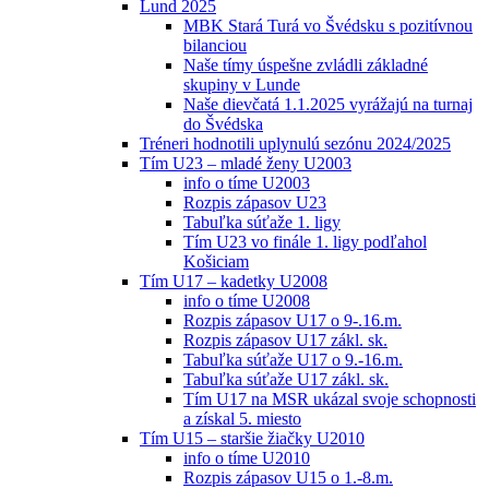
Lund 2025
MBK Stará Turá vo Švédsku s pozitívnou
bilanciou
Naše tímy úspešne zvládli základné
skupiny v Lunde
Naše dievčatá 1.1.2025 vyrážajú na turnaj
do Švédska
Tréneri hodnotili uplynulú sezónu 2024/2025
Tím U23 – mladé ženy U2003
info o tíme U2003
Rozpis zápasov U23
Tabuľka súťaže 1. ligy
Tím U23 vo finále 1. ligy podľahol
Košiciam
Tím U17 – kadetky U2008
info o tíme U2008
Rozpis zápasov U17 o 9-.16.m.
Rozpis zápasov U17 zákl. sk.
Tabuľka súťaže U17 o 9.-16.m.
Tabuľka súťaže U17 zákl. sk.
Tím U17 na MSR ukázal svoje schopnosti
a získal 5. miesto
Tím U15 – staršie žiačky U2010
info o tíme U2010
Rozpis zápasov U15 o 1.-8.m.