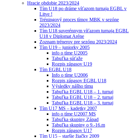
Hracie obdobie 2023/2024
Tím U18 po dráme víťazom turnaja EGBL v
Litve !
Tréningový proces tímov MBK v sezóne
2023/2024
Tím U18 suverénnym víťazom turnaja EGBL
U18 v Diplomat Aréne
Zoznam trénerov pre sezónu 2023/2024
Tím U19 – juniorky 2005
info o tíme U2005
Tabuľka súťaže
Rozpis zápasov U19
Tím EGBL U18
Info o tíme U2006
Rozpis zápasov EGBL U18
Výsledky nášho tímu
Tabuľka EGBL U18 – 1. turnaj
Tabuľka EGBL U18 – 2. turnaj
Tabuľka EGBL U18 – 3. turnaj
Tím U17 MS – kadetky 2007
info o tíme U2007 MS
Tabuľka skupiny Západ
Tabuľka skupiny o 9.-16.m
Rozpis zápasov U17
Tím U15 – staršie žiačky 2009