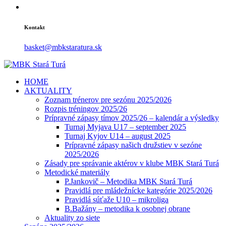
Kontakt
basket@mbkstaratura.sk
HOME
AKTUALITY
Zoznam trénerov pre sezónu 2025/2026
Rozpis tréningov 2025/26
Prípravné zápasy tímov 2025/26 – kalendár a výsledky
Turnaj Myjava U17 – september 2025
Turnaj Kyjov U14 – august 2025
Prípravné zápasy našich družstiev v sezóne
2025/2026
Zásady pre správanie aktérov v klube MBK Stará Turá
Metodické materiály
P.Jankovič – Metodika MBK Stará Turá
Pravidlá pre mládežnícke kategórie 2025/2026
Pravidlá súťaže U10 – mikroliga
B.Bažány – metodika k osobnej obrane
Aktuality zo siete