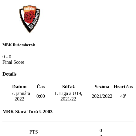
MBK Ružomberok
0
-
0
Final Score
Details
Dátum
Čas
Súťaž
Sezóna
Hrací čas
17. januára
1. Liga a U19,
0:00
2021/2022
40'
2022
2021/22
MBK Stará Turá U2003
0