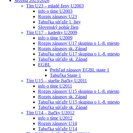
Sezóna 2025/2026
Tím U23 – mladé ženy U2003
info o tíme U2003
Rozpis zápasov U23
Tabuľka súťaže 1. ligy
Slovenský pohár žien
Tím U17 – kadetky U2009
info o tíme U2009
Rozpis zápasov U17 skupina o 1.-8. miesto
Rozpis zápasov sk. Západ
Tabuľka súťaže U17 skupina o 1.-8. miesto
Tabuľka súťaže sk. Západ
EGBL
Prehľad zápasov EGBL stage 1
Tabuľka Stage 1
Tím U15 – staršie žiačky U2011
info o tíme U2011
Rozpis zápasov U15 skupina o 1.-8. miesto
Rozpis zápasov sk. Západ
Tabuľka súťaže U15 skupina o 1.-8. miesto
Tabuľka súťaže sk. Západ
Tím U14 – žiačky U2012
info o tíme U2012
Rozpis zápasov U14
Tabuľka súťaže U14