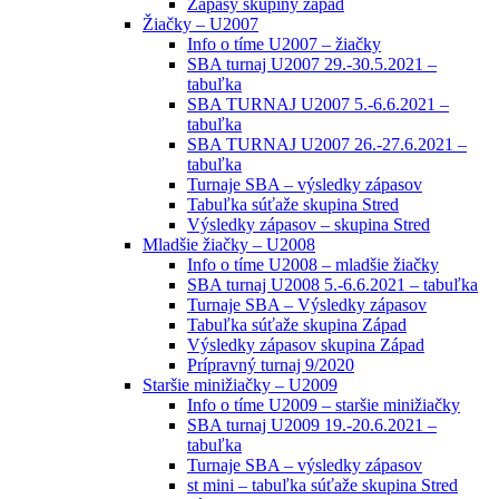
Zápasy skupiny západ
Žiačky – U2007
Info o tíme U2007 – žiačky
SBA turnaj U2007 29.-30.5.2021 –
tabuľka
SBA TURNAJ U2007 5.-6.6.2021 –
tabuľka
SBA TURNAJ U2007 26.-27.6.2021 –
tabuľka
Turnaje SBA – výsledky zápasov
Tabuľka súťaže skupina Stred
Výsledky zápasov – skupina Stred
Mladšie žiačky – U2008
Info o tíme U2008 – mladšie žiačky
SBA turnaj U2008 5.-6.6.2021 – tabuľka
Turnaje SBA – Výsledky zápasov
Tabuľka súťaže skupina Západ
Výsledky zápasov skupina Západ
Prípravný turnaj 9/2020
Staršie minižiačky – U2009
Info o tíme U2009 – staršie minižiačky
SBA turnaj U2009 19.-20.6.2021 –
tabuľka
Turnaje SBA – výsledky zápasov
st mini – tabuľka súťaže skupina Stred