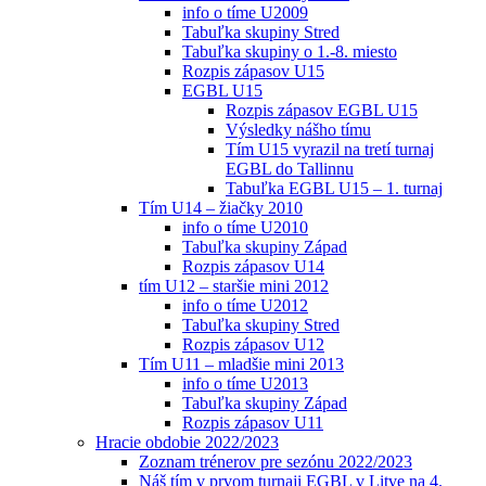
info o tíme U2009
Tabuľka skupiny Stred
Tabuľka skupiny o 1.-8. miesto
Rozpis zápasov U15
EGBL U15
Rozpis zápasov EGBL U15
Výsledky nášho tímu
Tím U15 vyrazil na tretí turnaj
EGBL do Tallinnu
Tabuľka EGBL U15 – 1. turnaj
Tím U14 – žiačky 2010
info o tíme U2010
Tabuľka skupiny Západ
Rozpis zápasov U14
tím U12 – staršie mini 2012
info o tíme U2012
Tabuľka skupiny Stred
Rozpis zápasov U12
Tím U11 – mladšie mini 2013
info o tíme U2013
Tabuľka skupiny Západ
Rozpis zápasov U11
Hracie obdobie 2022/2023
Zoznam trénerov pre sezónu 2022/2023
Náš tím v prvom turnaji EGBL v Litve na 4.