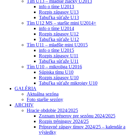
Tím U13 – mladšie žiačky U2013
info o tíme U2013
Rozpis zápasov U13
Tabuľka súťaže U13
Tím U12 MS – staršie mini U2014+
info o tíme U2014
Rozpis zápasov U12
Tabuľka súťaže U12
Tím U11 – mladšie mini U2015
info o tíme U2015
Rozpis zápasov U11
Tabuľka súťaže U11
Tím U10 – mikroliga U2016
Súpiska tímu U10
Rozpis zápasov U10
Tabuľka súťaže mikroigy U10
GALÉRIA
Aktuálna sezóna
Foto staršie sezóny
ARCHIV
Hracie obdobie 2024/2025
Zoznam trénerov pre sezónu 2024/2025
Rozpis tréningov 2024/25
Prípravné zápasy tímov 2024/25 – kalendár a
výsledky