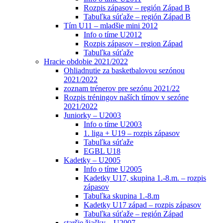
Rozpis zápasov – región Západ B
Tabuľka súťaže – región Západ B
Tím U11 – mladšie mini 2012
Info o tíme U2012
Rozpis zápasov – region Západ
Tabuľka súťaže
Hracie obdobie 2021/2022
Ohliadnutie za basketbalovou sezónou
2021/2022
zoznam trénerov pre sezónu 2021/22
Rozpis tréningov naších tímov v sezóne
2021/2022
Juniorky – U2003
Info o tíme U2003
1. liga + U19 – rozpis zápasov
Tabuľka súťaže
EGBL U18
Kadetky – U2005
Info o tíme U2005
Kadetky U17, skupina 1.-8.m. – rozpis
zápasov
Tabuľka skupina 1.-8.m
Kadetky U17 západ – rozpis zápasov
Tabuľka súťaže – región Západ
staršie žiačky – U2007