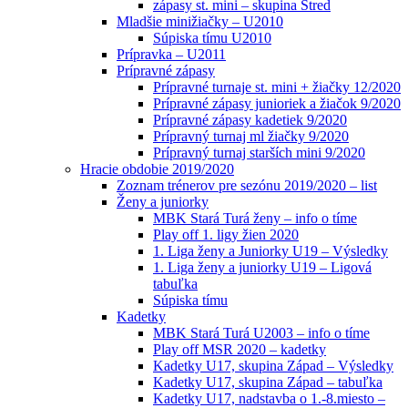
zápasy st. mini – skupina Stred
Mladšie minižiačky – U2010
Súpiska tímu U2010
Prípravka – U2011
Prípravné zápasy
Prípravné turnaje st. mini + žiačky 12/2020
Prípravné zápasy junioriek a žiačok 9/2020
Prípravné zápasy kadetiek 9/2020
Prípravný turnaj ml žiačky 9/2020
Prípravný turnaj starších mini 9/2020
Hracie obdobie 2019/2020
Zoznam trénerov pre sezónu 2019/2020 – list
Ženy a juniorky
MBK Stará Turá ženy – info o tíme
Play off 1. ligy žien 2020
1. Liga ženy a Juniorky U19 – Výsledky
1. Liga ženy a juniorky U19 – Ligová
tabuľka
Súpiska tímu
Kadetky
MBK Stará Turá U2003 – info o tíme
Play off MSR 2020 – kadetky
Kadetky U17, skupina Západ – Výsledky
Kadetky U17, skupina Západ – tabuľka
Kadetky U17, nadstavba o 1.-8.miesto –