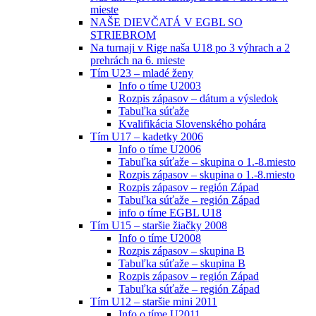
mieste
NAŠE DIEVČATÁ V EGBL SO
STRIEBROM
Na turnaji v Rige naša U18 po 3 výhrach a 2
prehrách na 6. mieste
Tím U23 – mladé ženy
Info o tíme U2003
Rozpis zápasov – dátum a výsledok
Tabuľka súťaže
Kvalifikácia Slovenského pohára
Tím U17 – kadetky 2006
Info o tíme U2006
Tabuľka súťaže – skupina o 1.-8.miesto
Rozpis zápasov – skupina o 1.-8.miesto
Rozpis zápasov – región Západ
Tabuľka súťaže – región Západ
info o tíme EGBL U18
Tím U15 – staršie žiačky 2008
Info o tíme U2008
Rozpis zápasov – skupina B
Tabuľka súťaže – skupina B
Rozpis zápasov – región Západ
Tabuľka súťaže – región Západ
Tím U12 – staršie mini 2011
Info o tíme U2011