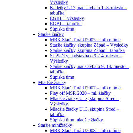
Výsledky
Kadetky U17, nadstavba o 1.-8. miesto –
tabuľka
EGBL – výsledky
EGBL – tabuľka
Súpiska tímu
Staršie žiačky
MBK Stará Turá U2005 – info o tíme
Staršie žiačky, skupina Západ – Výsledky
Staršie žiačky, skupina Západ – tabuľka
St. žiačky, nadstavba o 9.-14. miesto –
Výsledky
Staršie žiačky, nadstavba o 9.-14. miesto –
tabuľka
Súpiska tímu
Mladšie žiačky
MBK Stará Turá U2007 – info o tíme
Play off MSR 2020 – ml. žiačky
Mladšie žiačky U13, skupina Stred –
Výsledky
Mladšie žiačky U13, skupina Stred –
tabuľka
Súpiska tímu mladšie žiačky
Staršie minižiačky
MBK Stará Turá U2008 – info o tíme