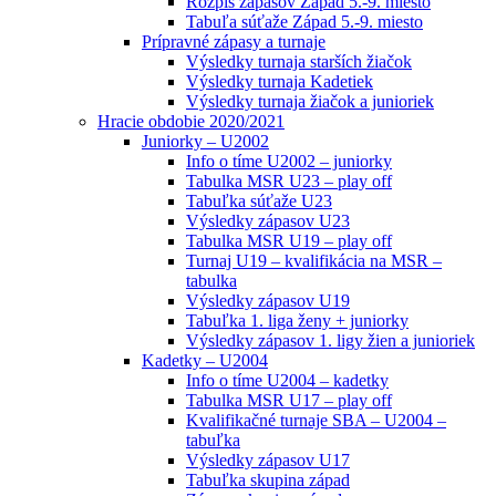
Rozpis zápasov Západ 5.-9. miesto
Tabuľa súťaže Západ 5.-9. miesto
Prípravné zápasy a turnaje
Výsledky turnaja starších žiačok
Výsledky turnaja Kadetiek
Výsledky turnaja žiačok a junioriek
Hracie obdobie 2020/2021
Juniorky – U2002
Info o tíme U2002 – juniorky
Tabulka MSR U23 – play off
Tabuľka súťaže U23
Výsledky zápasov U23
Tabulka MSR U19 – play off
Turnaj U19 – kvalifikácia na MSR –
tabulka
Výsledky zápasov U19
Tabuľka 1. liga ženy + juniorky
Výsledky zápasov 1. ligy žien a junioriek
Kadetky – U2004
Info o tíme U2004 – kadetky
Tabulka MSR U17 – play off
Kvalifikačné turnaje SBA – U2004 –
tabuľka
Výsledky zápasov U17
Tabuľka skupina západ