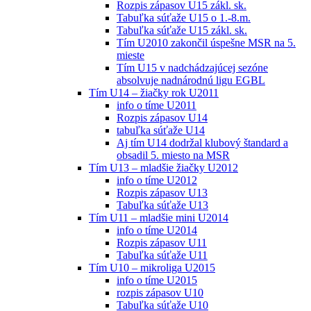
Rozpis zápasov U15 zákl. sk.
Tabuľka súťaže U15 o 1.-8.m.
Tabuľka súťaže U15 zákl. sk.
Tím U2010 zakončil úspešne MSR na 5.
mieste
Tím U15 v nadchádzajúcej sezóne
absolvuje nadnárodnú ligu EGBL
Tím U14 – žiačky rok U2011
info o tíme U2011
Rozpis zápasov U14
tabuľka súťaže U14
Aj tím U14 dodržal klubový štandard a
obsadil 5. miesto na MSR
Tím U13 – mladšie žiačky U2012
info o tíme U2012
Rozpis zápasov U13
Tabuľka súťaže U13
Tím U11 – mladšie mini U2014
info o tíme U2014
Rozpis zápasov U11
Tabuľka súťaže U11
Tím U10 – mikroliga U2015
info o tíme U2015
rozpis zápasov U10
Tabuľka súťaže U10