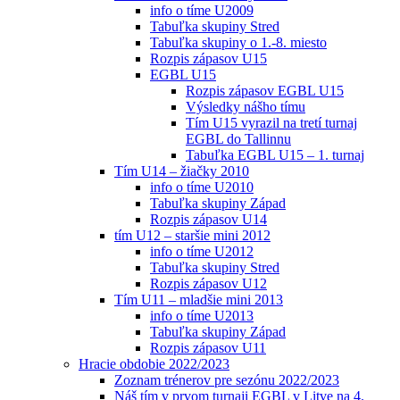
info o tíme U2009
Tabuľka skupiny Stred
Tabuľka skupiny o 1.-8. miesto
Rozpis zápasov U15
EGBL U15
Rozpis zápasov EGBL U15
Výsledky nášho tímu
Tím U15 vyrazil na tretí turnaj
EGBL do Tallinnu
Tabuľka EGBL U15 – 1. turnaj
Tím U14 – žiačky 2010
info o tíme U2010
Tabuľka skupiny Západ
Rozpis zápasov U14
tím U12 – staršie mini 2012
info o tíme U2012
Tabuľka skupiny Stred
Rozpis zápasov U12
Tím U11 – mladšie mini 2013
info o tíme U2013
Tabuľka skupiny Západ
Rozpis zápasov U11
Hracie obdobie 2022/2023
Zoznam trénerov pre sezónu 2022/2023
Náš tím v prvom turnaji EGBL v Litve na 4.