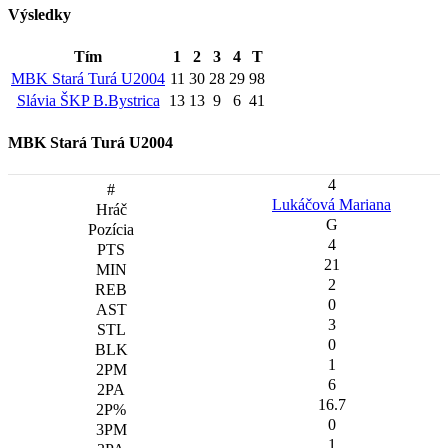
Výsledky
Tím
1
2
3
4
T
MBK Stará Turá U2004
11
30
28
29
98
Slávia ŠKP B.Bystrica
13
13
9
6
41
MBK Stará Turá U2004
4
Lukáčová Mariana
G
4
21
2
0
3
0
1
6
16.7
0
1