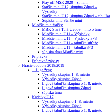
Play off MSR 2020 – st.mini
Staršie mini U12, skupina Západ –
Výsledky
Staršie mini U12, skupina Západ – tabuľka
Súpiska tímu Staršie mini
Mladšie minižiačky
MBK Stará Turá U2009 – info o tíme
Mladšie mini U11 – Výsledky
Mladšie mini U11 – Výsledky 3×3
Mladšie mini U11 – tabuľka súťaže
Mladšie mini U11 – tabulka 3×3
súpiska tímu Mladšie mini
Prípravka
Prípravné zápasy
Hracie obdobie 2018/2019
1. Liga ženy
Výsledky skupina 1.-8. miesto
Výsledky skupina Západ
Ligová tabuľka skupina o 1.-8. miesto
Ligová tabuľka skupina Západ
súpiska tímu
Kadetky U17
Výsledky skupina o 1.-8. miesto
Výsledky skupina Západ
Ligová tabuľka skupina o 1.-8. miesto