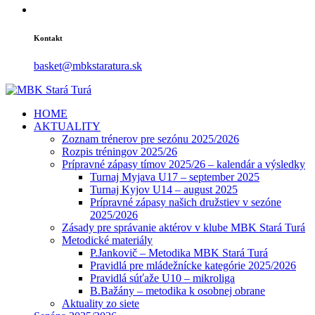
Kontakt
basket@mbkstaratura.sk
HOME
AKTUALITY
Zoznam trénerov pre sezónu 2025/2026
Rozpis tréningov 2025/26
Prípravné zápasy tímov 2025/26 – kalendár a výsledky
Turnaj Myjava U17 – september 2025
Turnaj Kyjov U14 – august 2025
Prípravné zápasy našich družstiev v sezóne
2025/2026
Zásady pre správanie aktérov v klube MBK Stará Turá
Metodické materiály
P.Jankovič – Metodika MBK Stará Turá
Pravidlá pre mládežnícke kategórie 2025/2026
Pravidlá súťaže U10 – mikroliga
B.Bažány – metodika k osobnej obrane
Aktuality zo siete