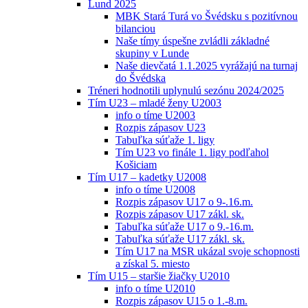
Lund 2025
MBK Stará Turá vo Švédsku s pozitívnou
bilanciou
Naše tímy úspešne zvládli základné
skupiny v Lunde
Naše dievčatá 1.1.2025 vyrážajú na turnaj
do Švédska
Tréneri hodnotili uplynulú sezónu 2024/2025
Tím U23 – mladé ženy U2003
info o tíme U2003
Rozpis zápasov U23
Tabuľka súťaže 1. ligy
Tím U23 vo finále 1. ligy podľahol
Košiciam
Tím U17 – kadetky U2008
info o tíme U2008
Rozpis zápasov U17 o 9-.16.m.
Rozpis zápasov U17 zákl. sk.
Tabuľka súťaže U17 o 9.-16.m.
Tabuľka súťaže U17 zákl. sk.
Tím U17 na MSR ukázal svoje schopnosti
a získal 5. miesto
Tím U15 – staršie žiačky U2010
info o tíme U2010
Rozpis zápasov U15 o 1.-8.m.