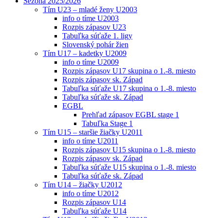
Sezóna 2025/2026
Tím U23 – mladé ženy U2003
info o tíme U2003
Rozpis zápasov U23
Tabuľka súťaže 1. ligy
Slovenský pohár žien
Tím U17 – kadetky U2009
info o tíme U2009
Rozpis zápasov U17 skupina o 1.-8. miesto
Rozpis zápasov sk. Západ
Tabuľka súťaže U17 skupina o 1.-8. miesto
Tabuľka súťaže sk. Západ
EGBL
Prehľad zápasov EGBL stage 1
Tabuľka Stage 1
Tím U15 – staršie žiačky U2011
info o tíme U2011
Rozpis zápasov U15 skupina o 1.-8. miesto
Rozpis zápasov sk. Západ
Tabuľka súťaže U15 skupina o 1.-8. miesto
Tabuľka súťaže sk. Západ
Tím U14 – žiačky U2012
info o tíme U2012
Rozpis zápasov U14
Tabuľka súťaže U14