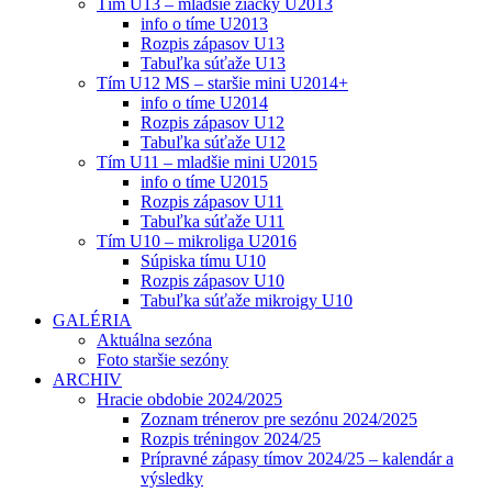
Tím U13 – mladšie žiačky U2013
info o tíme U2013
Rozpis zápasov U13
Tabuľka súťaže U13
Tím U12 MS – staršie mini U2014+
info o tíme U2014
Rozpis zápasov U12
Tabuľka súťaže U12
Tím U11 – mladšie mini U2015
info o tíme U2015
Rozpis zápasov U11
Tabuľka súťaže U11
Tím U10 – mikroliga U2016
Súpiska tímu U10
Rozpis zápasov U10
Tabuľka súťaže mikroigy U10
GALÉRIA
Aktuálna sezóna
Foto staršie sezóny
ARCHIV
Hracie obdobie 2024/2025
Zoznam trénerov pre sezónu 2024/2025
Rozpis tréningov 2024/25
Prípravné zápasy tímov 2024/25 – kalendár a
výsledky