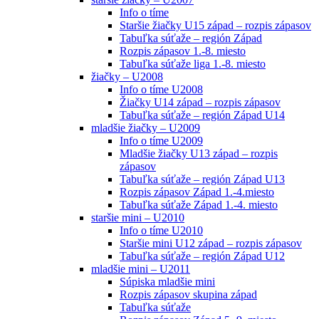
Info o tíme
Staršie žiačky U15 západ – rozpis zápasov
Tabuľka súťaže – región Západ
Rozpis zápasov 1.-8. miesto
Tabuľka súťaže liga 1.-8. miesto
žiačky – U2008
Info o tíme U2008
Žiačky U14 západ – rozpis zápasov
Tabuľka súťaže – región Západ U14
mladšie žiačky – U2009
Info o tíme U2009
Mladšie žiačky U13 západ – rozpis
zápasov
Tabuľka súťaže – región Západ U13
Rozpis zápasov Západ 1.-4.miesto
Tabuľka súťaže Západ 1.-4. miesto
staršie mini – U2010
Info o tíme U2010
Staršie mini U12 západ – rozpis zápasov
Tabuľka súťaže – región Západ U12
mladšie mini – U2011
Súpiska mladšie mini
Rozpis zápasov skupina západ
Tabuľka súťaže