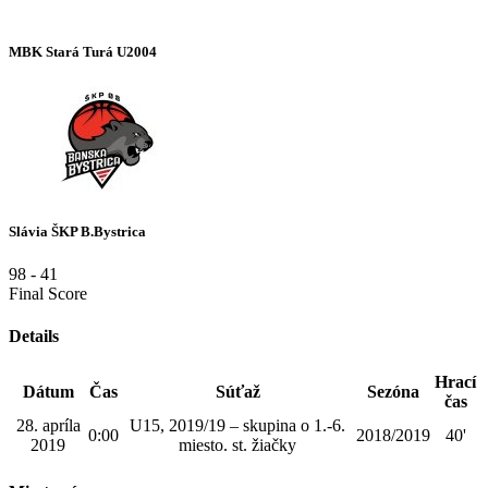
MBK Stará Turá U2004
Slávia ŠKP B.Bystrica
98
-
41
Final Score
Details
Hrací
Dátum
Čas
Súťaž
Sezóna
čas
28. apríla
U15, 2019/19 – skupina o 1.-6.
0:00
2018/2019
40'
2019
miesto. st. žiačky