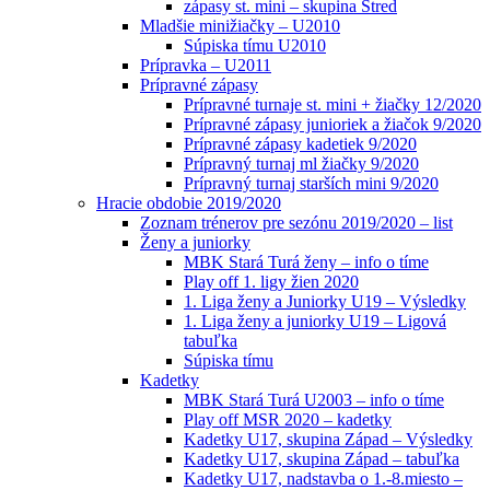
zápasy st. mini – skupina Stred
Mladšie minižiačky – U2010
Súpiska tímu U2010
Prípravka – U2011
Prípravné zápasy
Prípravné turnaje st. mini + žiačky 12/2020
Prípravné zápasy junioriek a žiačok 9/2020
Prípravné zápasy kadetiek 9/2020
Prípravný turnaj ml žiačky 9/2020
Prípravný turnaj starších mini 9/2020
Hracie obdobie 2019/2020
Zoznam trénerov pre sezónu 2019/2020 – list
Ženy a juniorky
MBK Stará Turá ženy – info o tíme
Play off 1. ligy žien 2020
1. Liga ženy a Juniorky U19 – Výsledky
1. Liga ženy a juniorky U19 – Ligová
tabuľka
Súpiska tímu
Kadetky
MBK Stará Turá U2003 – info o tíme
Play off MSR 2020 – kadetky
Kadetky U17, skupina Západ – Výsledky
Kadetky U17, skupina Západ – tabuľka
Kadetky U17, nadstavba o 1.-8.miesto –