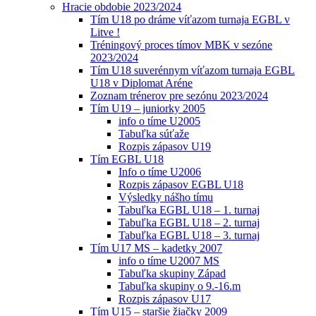
Hracie obdobie 2023/2024
Tím U18 po dráme víťazom turnaja EGBL v
Litve !
Tréningový proces tímov MBK v sezóne
2023/2024
Tím U18 suverénnym víťazom turnaja EGBL
U18 v Diplomat Aréne
Zoznam trénerov pre sezónu 2023/2024
Tím U19 – juniorky 2005
info o tíme U2005
Tabuľka súťaže
Rozpis zápasov U19
Tím EGBL U18
Info o tíme U2006
Rozpis zápasov EGBL U18
Výsledky nášho tímu
Tabuľka EGBL U18 – 1. turnaj
Tabuľka EGBL U18 – 2. turnaj
Tabuľka EGBL U18 – 3. turnaj
Tím U17 MS – kadetky 2007
info o tíme U2007 MS
Tabuľka skupiny Západ
Tabuľka skupiny o 9.-16.m
Rozpis zápasov U17
Tím U15 – staršie žiačky 2009