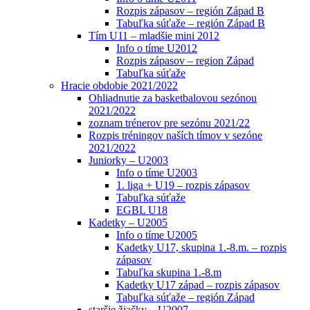
Rozpis zápasov – región Západ B
Tabuľka súťaže – región Západ B
Tím U11 – mladšie mini 2012
Info o tíme U2012
Rozpis zápasov – region Západ
Tabuľka súťaže
Hracie obdobie 2021/2022
Ohliadnutie za basketbalovou sezónou
2021/2022
zoznam trénerov pre sezónu 2021/22
Rozpis tréningov naších tímov v sezóne
2021/2022
Juniorky – U2003
Info o tíme U2003
1. liga + U19 – rozpis zápasov
Tabuľka súťaže
EGBL U18
Kadetky – U2005
Info o tíme U2005
Kadetky U17, skupina 1.-8.m. – rozpis
zápasov
Tabuľka skupina 1.-8.m
Kadetky U17 západ – rozpis zápasov
Tabuľka súťaže – región Západ
staršie žiačky – U2007