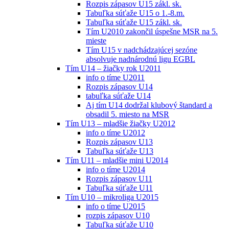
Rozpis zápasov U15 zákl. sk.
Tabuľka súťaže U15 o 1.-8.m.
Tabuľka súťaže U15 zákl. sk.
Tím U2010 zakončil úspešne MSR na 5.
mieste
Tím U15 v nadchádzajúcej sezóne
absolvuje nadnárodnú ligu EGBL
Tím U14 – žiačky rok U2011
info o tíme U2011
Rozpis zápasov U14
tabuľka súťaže U14
Aj tím U14 dodržal klubový štandard a
obsadil 5. miesto na MSR
Tím U13 – mladšie žiačky U2012
info o tíme U2012
Rozpis zápasov U13
Tabuľka súťaže U13
Tím U11 – mladšie mini U2014
info o tíme U2014
Rozpis zápasov U11
Tabuľka súťaže U11
Tím U10 – mikroliga U2015
info o tíme U2015
rozpis zápasov U10
Tabuľka súťaže U10