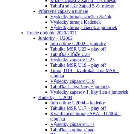
Rozpis zápasov Západ 5.-9. miesto
Tabuľa súťaže Západ 5.-9. miesto
Prípravné zápasy a turnaje
Výsledky turnaja starších žiačok
Výsledky turnaja Kadetiek
Výsledky turnaja žiačok a junioriek
Hracie obdobie 2020/2021
Juniorky – U2002
Info o tíme U2002 – juniorky
Tabulka MSR U23 – play off
Tabuľka súťaže U23
Výsledky zápasov U23
Tabulka MSR U19 – play off
Turnaj U19 – kvalifikácia na MSR –
tabulka
Výsledky zápasov U19
Tabuľka 1. liga ženy + juniorky
Výsledky zápasov 1. ligy žien a junioriek
Kadetky – U2004
Info o tíme U2004 – kadetky
Tabulka MSR U17 – play off
Kvalifikačné turnaje SBA – U2004 –
tabuľka
Výsledky zápasov U17
Tabuľka skupina západ