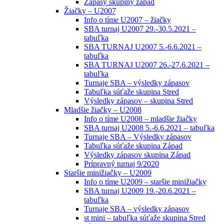
Zápasy skupiny západ
Žiačky – U2007
Info o tíme U2007 – žiačky
SBA turnaj U2007 29.-30.5.2021 –
tabuľka
SBA TURNAJ U2007 5.-6.6.2021 –
tabuľka
SBA TURNAJ U2007 26.-27.6.2021 –
tabuľka
Turnaje SBA – výsledky zápasov
Tabuľka súťaže skupina Stred
Výsledky zápasov – skupina Stred
Mladšie žiačky – U2008
Info o tíme U2008 – mladšie žiačky
SBA turnaj U2008 5.-6.6.2021 – tabuľka
Turnaje SBA – Výsledky zápasov
Tabuľka súťaže skupina Západ
Výsledky zápasov skupina Západ
Prípravný turnaj 9/2020
Staršie minižiačky – U2009
Info o tíme U2009 – staršie minižiačky
SBA turnaj U2009 19.-20.6.2021 –
tabuľka
Turnaje SBA – výsledky zápasov
st mini – tabuľka súťaže skupina Stred