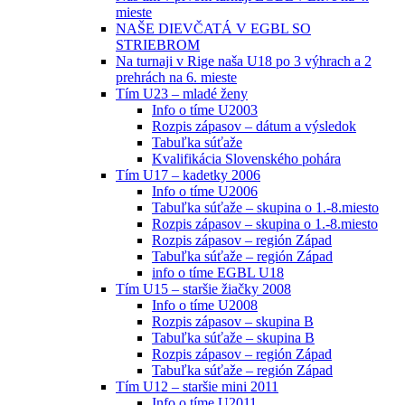
mieste
NAŠE DIEVČATÁ V EGBL SO
STRIEBROM
Na turnaji v Rige naša U18 po 3 výhrach a 2
prehrách na 6. mieste
Tím U23 – mladé ženy
Info o tíme U2003
Rozpis zápasov – dátum a výsledok
Tabuľka súťaže
Kvalifikácia Slovenského pohára
Tím U17 – kadetky 2006
Info o tíme U2006
Tabuľka súťaže – skupina o 1.-8.miesto
Rozpis zápasov – skupina o 1.-8.miesto
Rozpis zápasov – región Západ
Tabuľka súťaže – región Západ
info o tíme EGBL U18
Tím U15 – staršie žiačky 2008
Info o tíme U2008
Rozpis zápasov – skupina B
Tabuľka súťaže – skupina B
Rozpis zápasov – región Západ
Tabuľka súťaže – región Západ
Tím U12 – staršie mini 2011
Info o tíme U2011