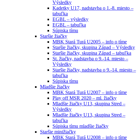
Výsledky
Kadetky U17, nadstavba o 1.-8. miesto –
tabuľka
EGBL – výsledky
EGBL – tabuľka
Súpiska tímu
Staršie žiačky
MBK Stará Turá U2005 – info o tíme
Staršie žiačky, skupina Západ – Výsledky
Staršie žiačky, skupina Západ – tabuľka
St. žiačky, nadstavba o 9.-14. miesto –
Výsledky
Staršie žiačky, nadstavba o 9.-14. miesto –
tabuľka
Súpiska tímu
Mladšie žiačky
MBK Stará Turá U2007 – info o tíme
Play off MSR 2020 – ml. žiačky
Mladšie žiačky U13, skupina Stred –
Výsledky
Mladšie žiačky U13, skupina Stred –
tabuľka
Súpiska tímu mladšie žiačky
Staršie minižiačky
MBK Stará Turá U2008 – info o tíme