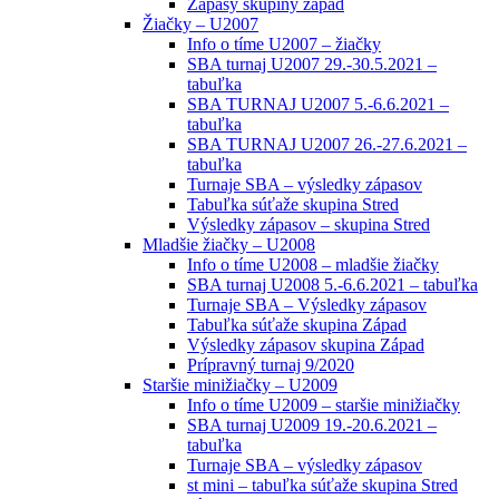
Zápasy skupiny západ
Žiačky – U2007
Info o tíme U2007 – žiačky
SBA turnaj U2007 29.-30.5.2021 –
tabuľka
SBA TURNAJ U2007 5.-6.6.2021 –
tabuľka
SBA TURNAJ U2007 26.-27.6.2021 –
tabuľka
Turnaje SBA – výsledky zápasov
Tabuľka súťaže skupina Stred
Výsledky zápasov – skupina Stred
Mladšie žiačky – U2008
Info o tíme U2008 – mladšie žiačky
SBA turnaj U2008 5.-6.6.2021 – tabuľka
Turnaje SBA – Výsledky zápasov
Tabuľka súťaže skupina Západ
Výsledky zápasov skupina Západ
Prípravný turnaj 9/2020
Staršie minižiačky – U2009
Info o tíme U2009 – staršie minižiačky
SBA turnaj U2009 19.-20.6.2021 –
tabuľka
Turnaje SBA – výsledky zápasov
st mini – tabuľka súťaže skupina Stred