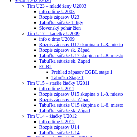
Sezóna 2025/2026
Tím U23 – mladé ženy U2003
info o tíme U2003
Rozpis zápasov U23
Tabuľka súťaže 1. ligy
Slovenský pohár žien
Tím U17 – kadetky U2009
info o tíme U2009
Rozpis zápasov U17 skupina o 1.-8. miesto
Rozpis zápasov sk. Západ
Tabuľka súťaže U17 skupina o 1.-8. miesto
Tabuľka súťaže sk. Západ
EGBL
Prehľad zápasov EGBL stage 1
Tabuľka Stage 1
Tím U15 – staršie žiačky U2011
info o tíme U2011
Rozpis zápasov U15 skupina o 1.-8. miesto
Rozpis zápasov sk. Západ
Tabuľka súťaže U15 skupina o 1.-8. miesto
Tabuľka súťaže sk. Západ
Tím U14 – žiačky U2012
info o tíme U2012
Rozpis zápasov U14
Tabuľka súťaže U14