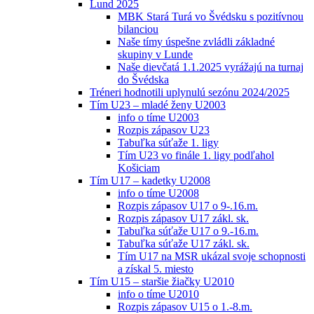
Lund 2025
MBK Stará Turá vo Švédsku s pozitívnou
bilanciou
Naše tímy úspešne zvládli základné
skupiny v Lunde
Naše dievčatá 1.1.2025 vyrážajú na turnaj
do Švédska
Tréneri hodnotili uplynulú sezónu 2024/2025
Tím U23 – mladé ženy U2003
info o tíme U2003
Rozpis zápasov U23
Tabuľka súťaže 1. ligy
Tím U23 vo finále 1. ligy podľahol
Košiciam
Tím U17 – kadetky U2008
info o tíme U2008
Rozpis zápasov U17 o 9-.16.m.
Rozpis zápasov U17 zákl. sk.
Tabuľka súťaže U17 o 9.-16.m.
Tabuľka súťaže U17 zákl. sk.
Tím U17 na MSR ukázal svoje schopnosti
a získal 5. miesto
Tím U15 – staršie žiačky U2010
info o tíme U2010
Rozpis zápasov U15 o 1.-8.m.