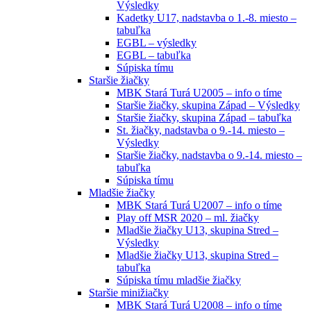
Výsledky
Kadetky U17, nadstavba o 1.-8. miesto –
tabuľka
EGBL – výsledky
EGBL – tabuľka
Súpiska tímu
Staršie žiačky
MBK Stará Turá U2005 – info o tíme
Staršie žiačky, skupina Západ – Výsledky
Staršie žiačky, skupina Západ – tabuľka
St. žiačky, nadstavba o 9.-14. miesto –
Výsledky
Staršie žiačky, nadstavba o 9.-14. miesto –
tabuľka
Súpiska tímu
Mladšie žiačky
MBK Stará Turá U2007 – info o tíme
Play off MSR 2020 – ml. žiačky
Mladšie žiačky U13, skupina Stred –
Výsledky
Mladšie žiačky U13, skupina Stred –
tabuľka
Súpiska tímu mladšie žiačky
Staršie minižiačky
MBK Stará Turá U2008 – info o tíme