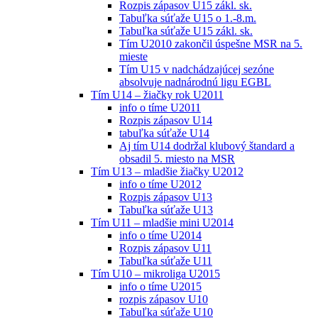
Rozpis zápasov U15 zákl. sk.
Tabuľka súťaže U15 o 1.-8.m.
Tabuľka súťaže U15 zákl. sk.
Tím U2010 zakončil úspešne MSR na 5.
mieste
Tím U15 v nadchádzajúcej sezóne
absolvuje nadnárodnú ligu EGBL
Tím U14 – žiačky rok U2011
info o tíme U2011
Rozpis zápasov U14
tabuľka súťaže U14
Aj tím U14 dodržal klubový štandard a
obsadil 5. miesto na MSR
Tím U13 – mladšie žiačky U2012
info o tíme U2012
Rozpis zápasov U13
Tabuľka súťaže U13
Tím U11 – mladšie mini U2014
info o tíme U2014
Rozpis zápasov U11
Tabuľka súťaže U11
Tím U10 – mikroliga U2015
info o tíme U2015
rozpis zápasov U10
Tabuľka súťaže U10