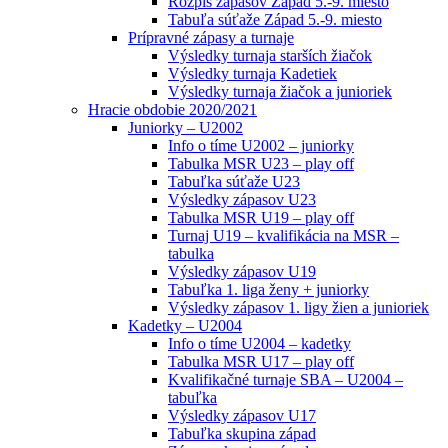
Rozpis zápasov Západ 5.-9. miesto
Tabuľa súťaže Západ 5.-9. miesto
Prípravné zápasy a turnaje
Výsledky turnaja starších žiačok
Výsledky turnaja Kadetiek
Výsledky turnaja žiačok a junioriek
Hracie obdobie 2020/2021
Juniorky – U2002
Info o tíme U2002 – juniorky
Tabulka MSR U23 – play off
Tabuľka súťaže U23
Výsledky zápasov U23
Tabulka MSR U19 – play off
Turnaj U19 – kvalifikácia na MSR –
tabulka
Výsledky zápasov U19
Tabuľka 1. liga ženy + juniorky
Výsledky zápasov 1. ligy žien a junioriek
Kadetky – U2004
Info o tíme U2004 – kadetky
Tabulka MSR U17 – play off
Kvalifikačné turnaje SBA – U2004 –
tabuľka
Výsledky zápasov U17
Tabuľka skupina západ