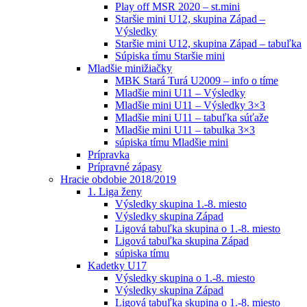
Play off MSR 2020 – st.mini
Staršie mini U12, skupina Západ –
Výsledky
Staršie mini U12, skupina Západ – tabuľka
Súpiska tímu Staršie mini
Mladšie minižiačky
MBK Stará Turá U2009 – info o tíme
Mladšie mini U11 – Výsledky
Mladšie mini U11 – Výsledky 3×3
Mladšie mini U11 – tabuľka súťaže
Mladšie mini U11 – tabulka 3×3
súpiska tímu Mladšie mini
Prípravka
Prípravné zápasy
Hracie obdobie 2018/2019
1. Liga ženy
Výsledky skupina 1.-8. miesto
Výsledky skupina Západ
Ligová tabuľka skupina o 1.-8. miesto
Ligová tabuľka skupina Západ
súpiska tímu
Kadetky U17
Výsledky skupina o 1.-8. miesto
Výsledky skupina Západ
Ligová tabuľka skupina o 1.-8. miesto