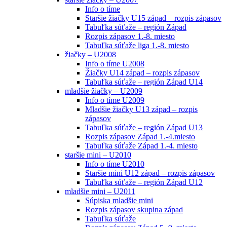
Info o tíme
Staršie žiačky U15 západ – rozpis zápasov
Tabuľka súťaže – región Západ
Rozpis zápasov 1.-8. miesto
Tabuľka súťaže liga 1.-8. miesto
žiačky – U2008
Info o tíme U2008
Žiačky U14 západ – rozpis zápasov
Tabuľka súťaže – región Západ U14
mladšie žiačky – U2009
Info o tíme U2009
Mladšie žiačky U13 západ – rozpis
zápasov
Tabuľka súťaže – región Západ U13
Rozpis zápasov Západ 1.-4.miesto
Tabuľka súťaže Západ 1.-4. miesto
staršie mini – U2010
Info o tíme U2010
Staršie mini U12 západ – rozpis zápasov
Tabuľka súťaže – región Západ U12
mladšie mini – U2011
Súpiska mladšie mini
Rozpis zápasov skupina západ
Tabuľka súťaže