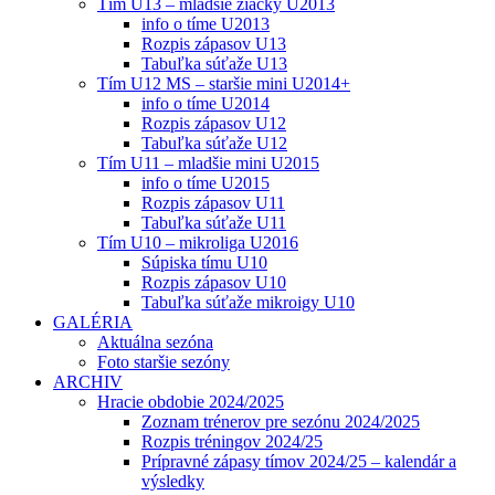
Tím U13 – mladšie žiačky U2013
info o tíme U2013
Rozpis zápasov U13
Tabuľka súťaže U13
Tím U12 MS – staršie mini U2014+
info o tíme U2014
Rozpis zápasov U12
Tabuľka súťaže U12
Tím U11 – mladšie mini U2015
info o tíme U2015
Rozpis zápasov U11
Tabuľka súťaže U11
Tím U10 – mikroliga U2016
Súpiska tímu U10
Rozpis zápasov U10
Tabuľka súťaže mikroigy U10
GALÉRIA
Aktuálna sezóna
Foto staršie sezóny
ARCHIV
Hracie obdobie 2024/2025
Zoznam trénerov pre sezónu 2024/2025
Rozpis tréningov 2024/25
Prípravné zápasy tímov 2024/25 – kalendár a
výsledky