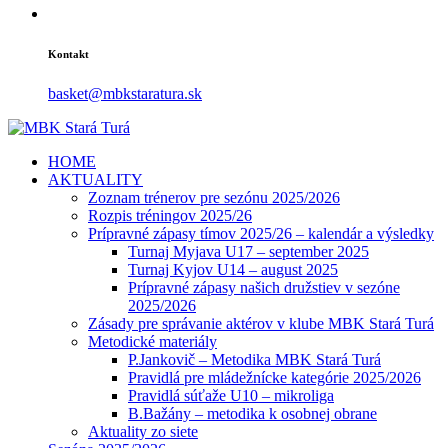
Kontakt
basket@mbkstaratura.sk
HOME
AKTUALITY
Zoznam trénerov pre sezónu 2025/2026
Rozpis tréningov 2025/26
Prípravné zápasy tímov 2025/26 – kalendár a výsledky
Turnaj Myjava U17 – september 2025
Turnaj Kyjov U14 – august 2025
Prípravné zápasy našich družstiev v sezóne
2025/2026
Zásady pre správanie aktérov v klube MBK Stará Turá
Metodické materiály
P.Jankovič – Metodika MBK Stará Turá
Pravidlá pre mládežnícke kategórie 2025/2026
Pravidlá súťaže U10 – mikroliga
B.Bažány – metodika k osobnej obrane
Aktuality zo siete