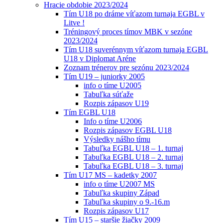
Hracie obdobie 2023/2024
Tím U18 po dráme víťazom turnaja EGBL v
Litve !
Tréningový proces tímov MBK v sezóne
2023/2024
Tím U18 suverénnym víťazom turnaja EGBL
U18 v Diplomat Aréne
Zoznam trénerov pre sezónu 2023/2024
Tím U19 – juniorky 2005
info o tíme U2005
Tabuľka súťaže
Rozpis zápasov U19
Tím EGBL U18
Info o tíme U2006
Rozpis zápasov EGBL U18
Výsledky nášho tímu
Tabuľka EGBL U18 – 1. turnaj
Tabuľka EGBL U18 – 2. turnaj
Tabuľka EGBL U18 – 3. turnaj
Tím U17 MS – kadetky 2007
info o tíme U2007 MS
Tabuľka skupiny Západ
Tabuľka skupiny o 9.-16.m
Rozpis zápasov U17
Tím U15 – staršie žiačky 2009