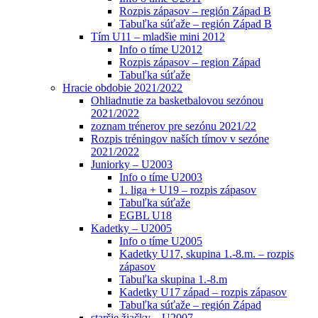
Rozpis zápasov – región Západ B
Tabuľka súťaže – región Západ B
Tím U11 – mladšie mini 2012
Info o tíme U2012
Rozpis zápasov – region Západ
Tabuľka súťaže
Hracie obdobie 2021/2022
Ohliadnutie za basketbalovou sezónou
2021/2022
zoznam trénerov pre sezónu 2021/22
Rozpis tréningov naších tímov v sezóne
2021/2022
Juniorky – U2003
Info o tíme U2003
1. liga + U19 – rozpis zápasov
Tabuľka súťaže
EGBL U18
Kadetky – U2005
Info o tíme U2005
Kadetky U17, skupina 1.-8.m. – rozpis
zápasov
Tabuľka skupina 1.-8.m
Kadetky U17 západ – rozpis zápasov
Tabuľka súťaže – región Západ
staršie žiačky – U2007