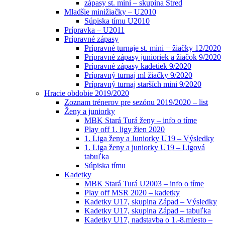
zápasy st. mini – skupina Stred
Mladšie minižiačky – U2010
Súpiska tímu U2010
Prípravka – U2011
Prípravné zápasy
Prípravné turnaje st. mini + žiačky 12/2020
Prípravné zápasy junioriek a žiačok 9/2020
Prípravné zápasy kadetiek 9/2020
Prípravný turnaj ml žiačky 9/2020
Prípravný turnaj starších mini 9/2020
Hracie obdobie 2019/2020
Zoznam trénerov pre sezónu 2019/2020 – list
Ženy a juniorky
MBK Stará Turá ženy – info o tíme
Play off 1. ligy žien 2020
1. Liga ženy a Juniorky U19 – Výsledky
1. Liga ženy a juniorky U19 – Ligová
tabuľka
Súpiska tímu
Kadetky
MBK Stará Turá U2003 – info o tíme
Play off MSR 2020 – kadetky
Kadetky U17, skupina Západ – Výsledky
Kadetky U17, skupina Západ – tabuľka
Kadetky U17, nadstavba o 1.-8.miesto –