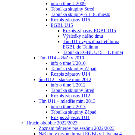
info o tíme U2009
Tabuľka skupiny Stred
Tabuľka skupiny o 1.-8. miesto
Rozpis zápasov U15
EGBL U15
Rozpis zápasov EGBL U15
Výsledky nášho tímu
Tím U15 vyrazil na tretí turnaj
EGBL do Tallinnu
Tabuľka EGBL U15 – 1. turnaj
Tím U14 – žiačky 2010
info o tíme U2010
Tabuľka skupiny Západ
Rozpis zápasov U14
tím U12 – staršie mini 2012
info o tíme U2012
Tabuľka skupiny Stred
Rozpis zápasov U12
Tím U11 – mladšie mini 2013
info o tíme U2013
Tabuľka skupiny Západ
Rozpis zápasov U11
Hracie obdobie 2022/2023
Zoznam trénerov pre sezónu 2022/2023
Náš tím v prvom turnaji EGBL v Litve na 4.