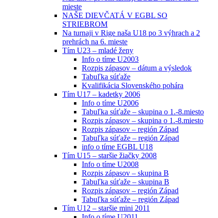
mieste
NAŠE DIEVČATÁ V EGBL SO
STRIEBROM
Na turnaji v Rige naša U18 po 3 výhrach a 2
prehrách na 6. mieste
Tím U23 – mladé ženy
Info o tíme U2003
Rozpis zápasov – dátum a výsledok
Tabuľka súťaže
Kvalifikácia Slovenského pohára
Tím U17 – kadetky 2006
Info o tíme U2006
Tabuľka súťaže – skupina o 1.-8.miesto
Rozpis zápasov – skupina o 1.-8.miesto
Rozpis zápasov – región Západ
Tabuľka súťaže – región Západ
info o tíme EGBL U18
Tím U15 – staršie žiačky 2008
Info o tíme U2008
Rozpis zápasov – skupina B
Tabuľka súťaže – skupina B
Rozpis zápasov – región Západ
Tabuľka súťaže – región Západ
Tím U12 – staršie mini 2011
Info o tíme U2011