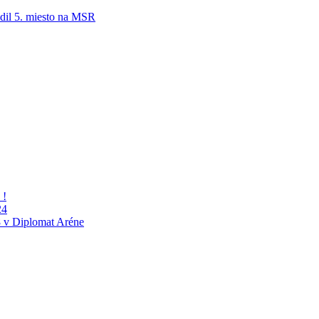
adil 5. miesto na MSR
 !
24
 v Diplomat Aréne