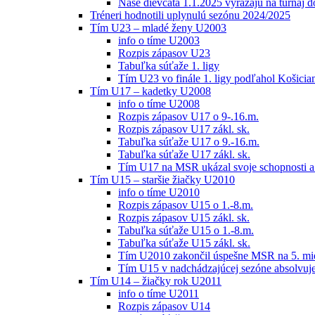
Naše dievčatá 1.1.2025 vyrážajú na turnaj 
Tréneri hodnotili uplynulú sezónu 2024/2025
Tím U23 – mladé ženy U2003
info o tíme U2003
Rozpis zápasov U23
Tabuľka súťaže 1. ligy
Tím U23 vo finále 1. ligy podľahol Košici
Tím U17 – kadetky U2008
info o tíme U2008
Rozpis zápasov U17 o 9-.16.m.
Rozpis zápasov U17 zákl. sk.
Tabuľka súťaže U17 o 9.-16.m.
Tabuľka súťaže U17 zákl. sk.
Tím U17 na MSR ukázal svoje schopnosti a z
Tím U15 – staršie žiačky U2010
info o tíme U2010
Rozpis zápasov U15 o 1.-8.m.
Rozpis zápasov U15 zákl. sk.
Tabuľka súťaže U15 o 1.-8.m.
Tabuľka súťaže U15 zákl. sk.
Tím U2010 zakončil úspešne MSR na 5. mi
Tím U15 v nadchádzajúcej sezóne absolvu
Tím U14 – žiačky rok U2011
info o tíme U2011
Rozpis zápasov U14