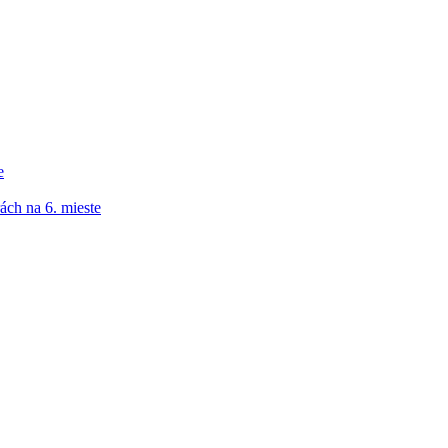
e
ách na 6. mieste