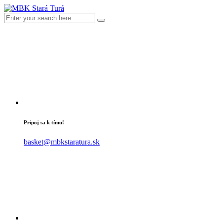
Pripoj sa k tímu!
basket@mbkstaratura.sk