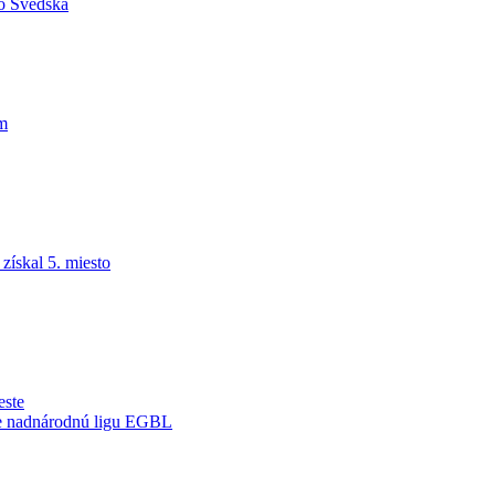
do Švédska
am
ískal 5. miesto
este
je nadnárodnú ligu EGBL