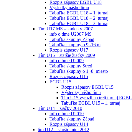
Rozpis zápasov EGBL U18
Výsledky nášho tímu
Tabuľka EGBL U18 – 1. turnaj
Tabuľka EGBL U18 – 2. turnaj
Tabuľka EGBL U18 – 3. turnaj
Tím U17 MS – kadetky 2007
info o tíme U2007 MS
Tabuľka skupiny Západ
Tabuľka skupiny o 9.-16.m
Rozpis zápasov U17
Tím U15 – staršie žiačky 2009
info o tíme U2009
Tabuľka skupiny Stred
Tabuľka skupiny o 1.-8. miesto
Rozpis zápasov U15
EGBL U15
Rozpis zápasov EGBL U15
Výsledky nášho tímu
Tím U15 vyrazil na tretí turnaj EGBL
Tabuľka EGBL U15 – 1. turnaj
Tím U14 – žiačky 2010
info o tíme U2010
Tabuľka skupiny Západ
Rozpis zápasov U14
tím U12 – staršie mini 2012