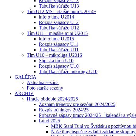
Rozpis zápasov U13
Tabuľka súťaže U13
Tím U12 MS – staršie mini U2014+
info o tíme U2014
Rozpis zápasov U12
Tabuľka súťaže U12
Tím U11 – mladšie mini U2015
info o tíme U2015
Rozpis zápasov U11
Tabuľka súťaže U11
Tím U10 – mikroliga U2016
Súpiska tímu U10
Rozpis zápasov U10
Tabuľka súťaže mikroigy U10
GALÉRIA
Aktuálna sezóna
Foto staršie sezóny
ARCHIV
Hracie obdobie 2024/2025
Zoznam trénerov pre sezónu 2024/2025
Rozpis tréningov 2024/25
Prípravné zápasy tímov 2024/25 – kalendár a výsl
Lund 2025
MBK Stará Turá vo Švédsku s pozitívnou bi
Naše tímy úspešne zvládli základné skupin