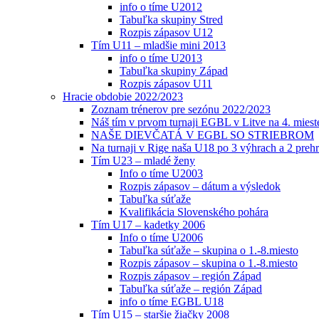
info o tíme U2012
Tabuľka skupiny Stred
Rozpis zápasov U12
Tím U11 – mladšie mini 2013
info o tíme U2013
Tabuľka skupiny Západ
Rozpis zápasov U11
Hracie obdobie 2022/2023
Zoznam trénerov pre sezónu 2022/2023
Náš tím v prvom turnaji EGBL v Litve na 4. miest
NAŠE DIEVČATÁ V EGBL SO STRIEBROM
Na turnaji v Rige naša U18 po 3 výhrach a 2 prehr
Tím U23 – mladé ženy
Info o tíme U2003
Rozpis zápasov – dátum a výsledok
Tabuľka súťaže
Kvalifikácia Slovenského pohára
Tím U17 – kadetky 2006
Info o tíme U2006
Tabuľka súťaže – skupina o 1.-8.miesto
Rozpis zápasov – skupina o 1.-8.miesto
Rozpis zápasov – región Západ
Tabuľka súťaže – región Západ
info o tíme EGBL U18
Tím U15 – staršie žiačky 2008