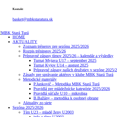
Kontakt
basket@mbkstaratura.sk
HOME
AKTUALITY
Zoznam trénerov pre sezónu 2025/2026
Rozpis tréningov 2025/26
Prípravné zápasy tímov 2025/26 – kalendár a výsledky
Turnaj Myjava U17 – september 2025
Turnaj Kyjov U14 – august 2025
Prípravné zápasy našich družstiev v sezóne 2025/
Zásady pre správanie aktérov v klube MBK Stará Turá
Metodické materiály
P.Jankovič – Metodika MBK Stará Turá
Pravidlá pre mládežnícke kategórie 2025/2026
Pravidlá súťaže U10 – mikroliga
B.Bažány – metodika k osobnej obrane
Aktuality zo siete
Sezóna 2025/2026
Tím U23 – mladé ženy U2003
info o tíme U2003