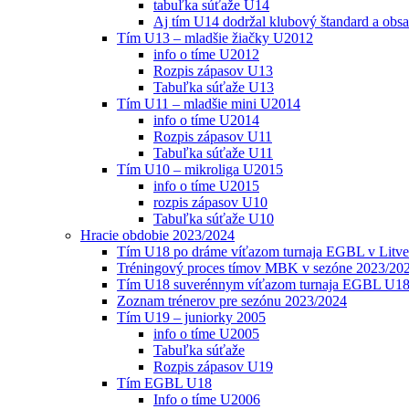
tabuľka súťaže U14
Aj tím U14 dodržal klubový štandard a obs
Tím U13 – mladšie žiačky U2012
info o tíme U2012
Rozpis zápasov U13
Tabuľka súťaže U13
Tím U11 – mladšie mini U2014
info o tíme U2014
Rozpis zápasov U11
Tabuľka súťaže U11
Tím U10 – mikroliga U2015
info o tíme U2015
rozpis zápasov U10
Tabuľka súťaže U10
Hracie obdobie 2023/2024
Tím U18 po dráme víťazom turnaja EGBL v Litve
Tréningový proces tímov MBK v sezóne 2023/20
Tím U18 suverénnym víťazom turnaja EGBL U18
Zoznam trénerov pre sezónu 2023/2024
Tím U19 – juniorky 2005
info o tíme U2005
Tabuľka súťaže
Rozpis zápasov U19
Tím EGBL U18
Info o tíme U2006