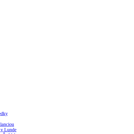
edky
lanciou
y v Lunde