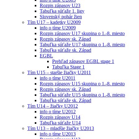
Rozpis zápasov U23
Tabuľka súťaže 1. ligy
Slovenský pohár žien
Tím U17 – kadetky U2009
info o tíme U2009
Rozpis zápasov U17 skupina o 1.-8. miesto
Rozpis zápasov sk. Západ
Tabuľka súťaže U17 skupina o 1.-8. miesto
Tabuľka súťaže sk. Západ
EGBL
Prehľad zápasov EGBL stage 1
Tabuľka Stage 1
Tím U15 – staršie žiačky U2011
info o tíme U2011
Rozpis zápasov U15 skupina o 1.-8. miesto
Rozpis zápasov sk. Západ
Tabuľka súťaže U15 skupina o 1.-8. miesto
Tabuľka súťaže sk. Západ
Tím U14 – žiačky U2012
info o tíme U2012
Rozpis zápasov U14
Tabuľka súťaže U14
Tím U13 – mladšie žiačky U2013
info o tíme U2013