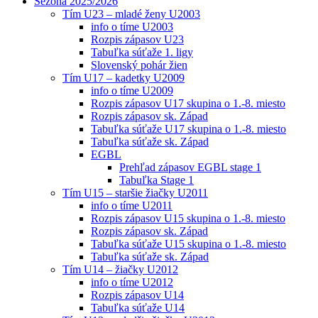
Sezóna 2025/2026
Tím U23 – mladé ženy U2003
info o tíme U2003
Rozpis zápasov U23
Tabuľka súťaže 1. ligy
Slovenský pohár žien
Tím U17 – kadetky U2009
info o tíme U2009
Rozpis zápasov U17 skupina o 1.-8. miesto
Rozpis zápasov sk. Západ
Tabuľka súťaže U17 skupina o 1.-8. miesto
Tabuľka súťaže sk. Západ
EGBL
Prehľad zápasov EGBL stage 1
Tabuľka Stage 1
Tím U15 – staršie žiačky U2011
info o tíme U2011
Rozpis zápasov U15 skupina o 1.-8. miesto
Rozpis zápasov sk. Západ
Tabuľka súťaže U15 skupina o 1.-8. miesto
Tabuľka súťaže sk. Západ
Tím U14 – žiačky U2012
info o tíme U2012
Rozpis zápasov U14
Tabuľka súťaže U14