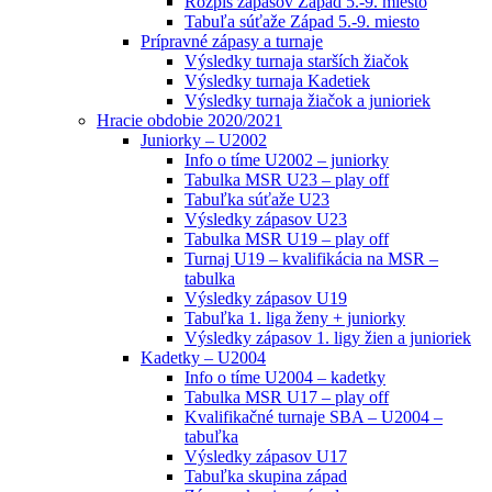
Rozpis zápasov Západ 5.-9. miesto
Tabuľa súťaže Západ 5.-9. miesto
Prípravné zápasy a turnaje
Výsledky turnaja starších žiačok
Výsledky turnaja Kadetiek
Výsledky turnaja žiačok a junioriek
Hracie obdobie 2020/2021
Juniorky – U2002
Info o tíme U2002 – juniorky
Tabulka MSR U23 – play off
Tabuľka súťaže U23
Výsledky zápasov U23
Tabulka MSR U19 – play off
Turnaj U19 – kvalifikácia na MSR –
tabulka
Výsledky zápasov U19
Tabuľka 1. liga ženy + juniorky
Výsledky zápasov 1. ligy žien a junioriek
Kadetky – U2004
Info o tíme U2004 – kadetky
Tabulka MSR U17 – play off
Kvalifikačné turnaje SBA – U2004 –
tabuľka
Výsledky zápasov U17
Tabuľka skupina západ