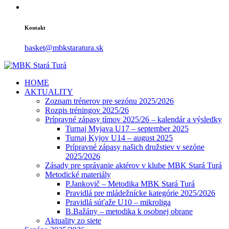
Kontakt
basket@mbkstaratura.sk
HOME
AKTUALITY
Zoznam trénerov pre sezónu 2025/2026
Rozpis tréningov 2025/26
Prípravné zápasy tímov 2025/26 – kalendár a výsledky
Turnaj Myjava U17 – september 2025
Turnaj Kyjov U14 – august 2025
Prípravné zápasy našich družstiev v sezóne
2025/2026
Zásady pre správanie aktérov v klube MBK Stará Turá
Metodické materiály
P.Jankovič – Metodika MBK Stará Turá
Pravidlá pre mládežnícke kategórie 2025/2026
Pravidlá súťaže U10 – mikroliga
B.Bažány – metodika k osobnej obrane
Aktuality zo siete