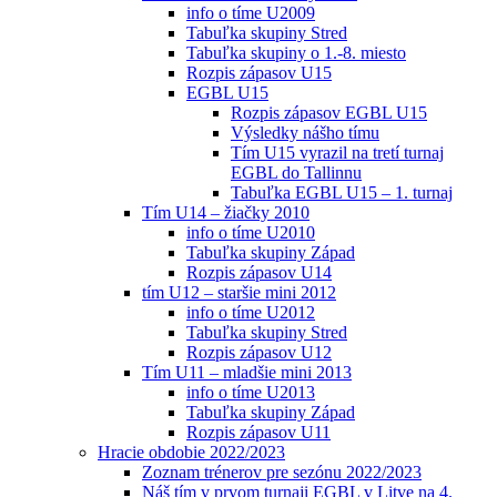
info o tíme U2009
Tabuľka skupiny Stred
Tabuľka skupiny o 1.-8. miesto
Rozpis zápasov U15
EGBL U15
Rozpis zápasov EGBL U15
Výsledky nášho tímu
Tím U15 vyrazil na tretí turnaj
EGBL do Tallinnu
Tabuľka EGBL U15 – 1. turnaj
Tím U14 – žiačky 2010
info o tíme U2010
Tabuľka skupiny Západ
Rozpis zápasov U14
tím U12 – staršie mini 2012
info o tíme U2012
Tabuľka skupiny Stred
Rozpis zápasov U12
Tím U11 – mladšie mini 2013
info o tíme U2013
Tabuľka skupiny Západ
Rozpis zápasov U11
Hracie obdobie 2022/2023
Zoznam trénerov pre sezónu 2022/2023
Náš tím v prvom turnaji EGBL v Litve na 4.