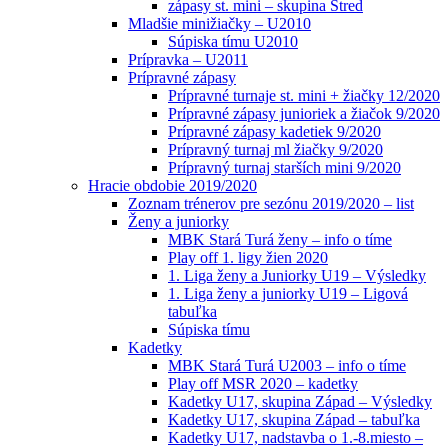
zápasy st. mini – skupina Stred
Mladšie minižiačky – U2010
Súpiska tímu U2010
Prípravka – U2011
Prípravné zápasy
Prípravné turnaje st. mini + žiačky 12/2020
Prípravné zápasy junioriek a žiačok 9/2020
Prípravné zápasy kadetiek 9/2020
Prípravný turnaj ml žiačky 9/2020
Prípravný turnaj starších mini 9/2020
Hracie obdobie 2019/2020
Zoznam trénerov pre sezónu 2019/2020 – list
Ženy a juniorky
MBK Stará Turá ženy – info o tíme
Play off 1. ligy žien 2020
1. Liga ženy a Juniorky U19 – Výsledky
1. Liga ženy a juniorky U19 – Ligová
tabuľka
Súpiska tímu
Kadetky
MBK Stará Turá U2003 – info o tíme
Play off MSR 2020 – kadetky
Kadetky U17, skupina Západ – Výsledky
Kadetky U17, skupina Západ – tabuľka
Kadetky U17, nadstavba o 1.-8.miesto –