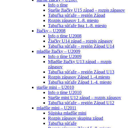
Info o tíme
Staršie žiačky U15 západ – rozpis zápasov
Tabuľka súťaže – región Západ
Rozpis zápasov 1.-8. miesto
Tabuľka súťaže liga 1.-8. miesto
žiačky – U2008
Info o tíme U2008
Žiačky U14 západ – rozpis zápasov
Tabuľka súťaže – región Západ U14
mladšie žiačky – U2009
Info o tíme U2009
Mladšie žiačky U13 západ – rozpis
zápasov
Tabuľka súťaže – región Západ U13
Rozpis zápasov Západ 1.-4.miesto
Tabuľka súťaže Západ 1.-4. miesto
staršie mini – U2010
Info o tíme U2010
Staršie mini U12 západ – rozpis zápasov
Tabuľka súťaže – región Západ U12
mladšie mini – U2011
Súpiska mladšie mini
Rozpis zápasov skupina západ
Tabuľka súťaže