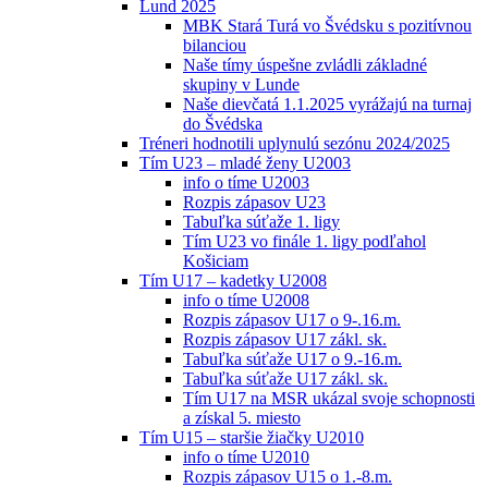
Lund 2025
MBK Stará Turá vo Švédsku s pozitívnou
bilanciou
Naše tímy úspešne zvládli základné
skupiny v Lunde
Naše dievčatá 1.1.2025 vyrážajú na turnaj
do Švédska
Tréneri hodnotili uplynulú sezónu 2024/2025
Tím U23 – mladé ženy U2003
info o tíme U2003
Rozpis zápasov U23
Tabuľka súťaže 1. ligy
Tím U23 vo finále 1. ligy podľahol
Košiciam
Tím U17 – kadetky U2008
info o tíme U2008
Rozpis zápasov U17 o 9-.16.m.
Rozpis zápasov U17 zákl. sk.
Tabuľka súťaže U17 o 9.-16.m.
Tabuľka súťaže U17 zákl. sk.
Tím U17 na MSR ukázal svoje schopnosti
a získal 5. miesto
Tím U15 – staršie žiačky U2010
info o tíme U2010
Rozpis zápasov U15 o 1.-8.m.