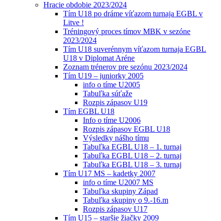
Hracie obdobie 2023/2024
Tím U18 po dráme víťazom turnaja EGBL v
Litve !
Tréningový proces tímov MBK v sezóne
2023/2024
Tím U18 suverénnym víťazom turnaja EGBL
U18 v Diplomat Aréne
Zoznam trénerov pre sezónu 2023/2024
Tím U19 – juniorky 2005
info o tíme U2005
Tabuľka súťaže
Rozpis zápasov U19
Tím EGBL U18
Info o tíme U2006
Rozpis zápasov EGBL U18
Výsledky nášho tímu
Tabuľka EGBL U18 – 1. turnaj
Tabuľka EGBL U18 – 2. turnaj
Tabuľka EGBL U18 – 3. turnaj
Tím U17 MS – kadetky 2007
info o tíme U2007 MS
Tabuľka skupiny Západ
Tabuľka skupiny o 9.-16.m
Rozpis zápasov U17
Tím U15 – staršie žiačky 2009