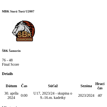
MBK Stará Turá U2007
ŠBK Šamorín
76
-
48
Final Score
Details
Hrací
Dátum
Čas
Súťaž
Sezóna
čas
30. apríla
U17, 2023/24 - skupina o
0:00
2023/2024
40'
2024
9.-16.m. kadetky