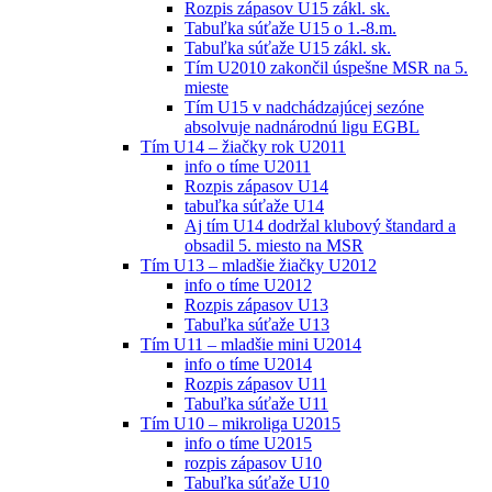
Rozpis zápasov U15 zákl. sk.
Tabuľka súťaže U15 o 1.-8.m.
Tabuľka súťaže U15 zákl. sk.
Tím U2010 zakončil úspešne MSR na 5.
mieste
Tím U15 v nadchádzajúcej sezóne
absolvuje nadnárodnú ligu EGBL
Tím U14 – žiačky rok U2011
info o tíme U2011
Rozpis zápasov U14
tabuľka súťaže U14
Aj tím U14 dodržal klubový štandard a
obsadil 5. miesto na MSR
Tím U13 – mladšie žiačky U2012
info o tíme U2012
Rozpis zápasov U13
Tabuľka súťaže U13
Tím U11 – mladšie mini U2014
info o tíme U2014
Rozpis zápasov U11
Tabuľka súťaže U11
Tím U10 – mikroliga U2015
info o tíme U2015
rozpis zápasov U10
Tabuľka súťaže U10