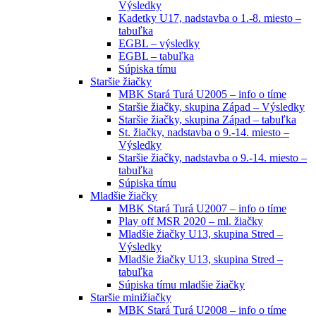
Výsledky
Kadetky U17, nadstavba o 1.-8. miesto –
tabuľka
EGBL – výsledky
EGBL – tabuľka
Súpiska tímu
Staršie žiačky
MBK Stará Turá U2005 – info o tíme
Staršie žiačky, skupina Západ – Výsledky
Staršie žiačky, skupina Západ – tabuľka
St. žiačky, nadstavba o 9.-14. miesto –
Výsledky
Staršie žiačky, nadstavba o 9.-14. miesto –
tabuľka
Súpiska tímu
Mladšie žiačky
MBK Stará Turá U2007 – info o tíme
Play off MSR 2020 – ml. žiačky
Mladšie žiačky U13, skupina Stred –
Výsledky
Mladšie žiačky U13, skupina Stred –
tabuľka
Súpiska tímu mladšie žiačky
Staršie minižiačky
MBK Stará Turá U2008 – info o tíme