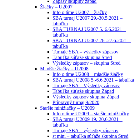
Zápasy skupiny západ
Žiačky – U2007
Info o tíme U2007 – žiačky
SBA turnaj U2007 29.-30.5.2021 –
tabuľka
SBA TURNAJ U2007 5.-6.6.2021 –
tabuľka
SBA TURNAJ U2007 26.-27.6.2021 –
tabuľka
Turnaje SBA – výsledky zápasov
Tabuľka súťaže skupina Stred
Výsledky zápasov – skupina Stred
Mladšie žiačky – U2008
Info o tíme U2008 – mladšie žiačky
SBA turnaj U2008 5.-6.6.2021 – tabuľka
Turnaje SBA – Výsledky zápasov
Tabuľka súťaže skupina Západ
Výsledky zápasov skupina Západ
Prípravný turnaj 9/2020
Staršie minižiačky – U2009
Info o tíme U2009 – staršie minižiačky
SBA turnaj U2009 19.-20.6.2021 –
tabuľka
Turnaje SBA – výsledky zápasov
st mini – tabuľka súťaže skupina Stred