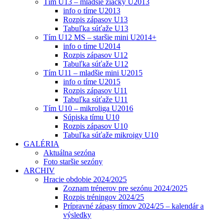
Tím U13 – mladšie žiačky U2013
info o tíme U2013
Rozpis zápasov U13
Tabuľka súťaže U13
Tím U12 MS – staršie mini U2014+
info o tíme U2014
Rozpis zápasov U12
Tabuľka súťaže U12
Tím U11 – mladšie mini U2015
info o tíme U2015
Rozpis zápasov U11
Tabuľka súťaže U11
Tím U10 – mikroliga U2016
Súpiska tímu U10
Rozpis zápasov U10
Tabuľka súťaže mikroigy U10
GALÉRIA
Aktuálna sezóna
Foto staršie sezóny
ARCHIV
Hracie obdobie 2024/2025
Zoznam trénerov pre sezónu 2024/2025
Rozpis tréningov 2024/25
Prípravné zápasy tímov 2024/25 – kalendár a
výsledky