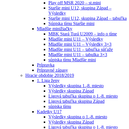
Play off MSR 2020 – st.mini
Staršie mini U12, skupina Západ –
Výsledky
Staršie mini U12, skupina Západ – tabuľka
Súpiska tímu Staršie mini
Mladšie minižiačky
MBK Stará Turá U2009 – info o tíme
Mladšie mini U11 – Výsledky
Mladšie mini U11 – Výsledky 3×3
Mladšie mini U11 – tabuľka súťaže
Mladšie mini U11 – tabulka 3×3
súpiska tímu Mladšie mini
Prípravka
Prípravné zápasy
Hracie obdobie 2018/2019
1. Liga ženy
Výsledky skupina 1.-8. miesto
Výsledky skupina Západ
Ligová tabuľka skupina o 1.-8. miesto
Ligová tabuľka skupina Západ
súpiska tímu
Kadetky U17
Výsledky skupina o 1.-8. miesto
Výsledky skupina Západ
Ligová tabuľka skupina o 1.-8. miesto