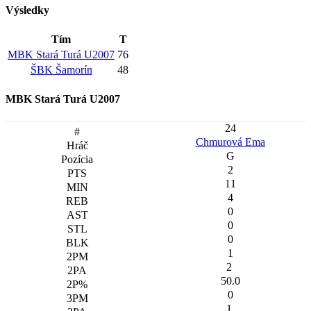
Výsledky
Tím
T
MBK Stará Turá U2007
76
ŠBK Šamorín
48
MBK Stará Turá U2007
24
Chmurová Ema
G
2
11
4
0
0
0
1
2
50.0
0
1