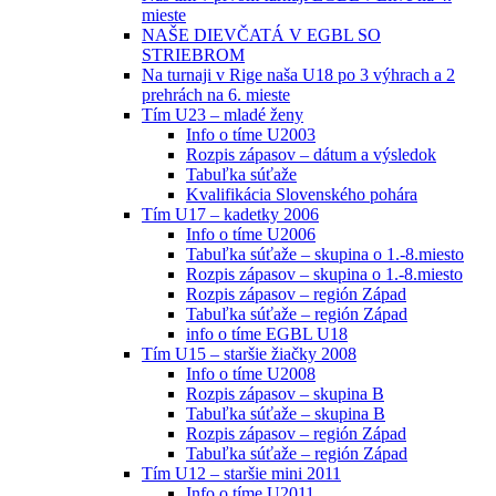
mieste
NAŠE DIEVČATÁ V EGBL SO
STRIEBROM
Na turnaji v Rige naša U18 po 3 výhrach a 2
prehrách na 6. mieste
Tím U23 – mladé ženy
Info o tíme U2003
Rozpis zápasov – dátum a výsledok
Tabuľka súťaže
Kvalifikácia Slovenského pohára
Tím U17 – kadetky 2006
Info o tíme U2006
Tabuľka súťaže – skupina o 1.-8.miesto
Rozpis zápasov – skupina o 1.-8.miesto
Rozpis zápasov – región Západ
Tabuľka súťaže – región Západ
info o tíme EGBL U18
Tím U15 – staršie žiačky 2008
Info o tíme U2008
Rozpis zápasov – skupina B
Tabuľka súťaže – skupina B
Rozpis zápasov – región Západ
Tabuľka súťaže – región Západ
Tím U12 – staršie mini 2011
Info o tíme U2011