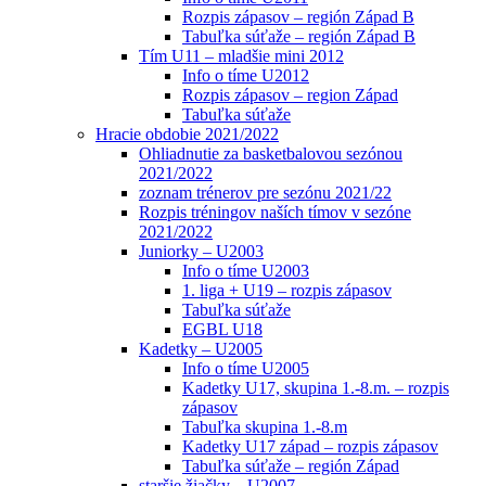
Rozpis zápasov – región Západ B
Tabuľka súťaže – región Západ B
Tím U11 – mladšie mini 2012
Info o tíme U2012
Rozpis zápasov – region Západ
Tabuľka súťaže
Hracie obdobie 2021/2022
Ohliadnutie za basketbalovou sezónou
2021/2022
zoznam trénerov pre sezónu 2021/22
Rozpis tréningov naších tímov v sezóne
2021/2022
Juniorky – U2003
Info o tíme U2003
1. liga + U19 – rozpis zápasov
Tabuľka súťaže
EGBL U18
Kadetky – U2005
Info o tíme U2005
Kadetky U17, skupina 1.-8.m. – rozpis
zápasov
Tabuľka skupina 1.-8.m
Kadetky U17 západ – rozpis zápasov
Tabuľka súťaže – región Západ
staršie žiačky – U2007