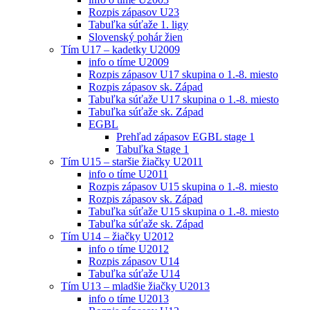
Rozpis zápasov U23
Tabuľka súťaže 1. ligy
Slovenský pohár žien
Tím U17 – kadetky U2009
info o tíme U2009
Rozpis zápasov U17 skupina o 1.-8. miesto
Rozpis zápasov sk. Západ
Tabuľka súťaže U17 skupina o 1.-8. miesto
Tabuľka súťaže sk. Západ
EGBL
Prehľad zápasov EGBL stage 1
Tabuľka Stage 1
Tím U15 – staršie žiačky U2011
info o tíme U2011
Rozpis zápasov U15 skupina o 1.-8. miesto
Rozpis zápasov sk. Západ
Tabuľka súťaže U15 skupina o 1.-8. miesto
Tabuľka súťaže sk. Západ
Tím U14 – žiačky U2012
info o tíme U2012
Rozpis zápasov U14
Tabuľka súťaže U14
Tím U13 – mladšie žiačky U2013
info o tíme U2013