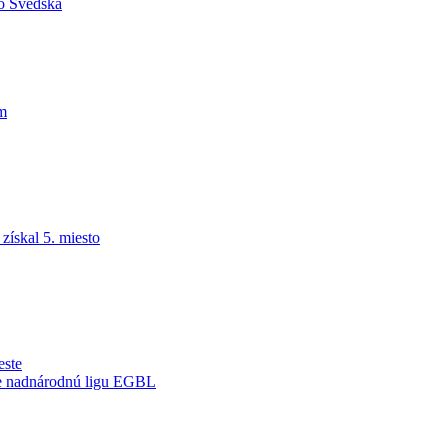
do Švédska
am
ískal 5. miesto
este
je nadnárodnú ligu EGBL