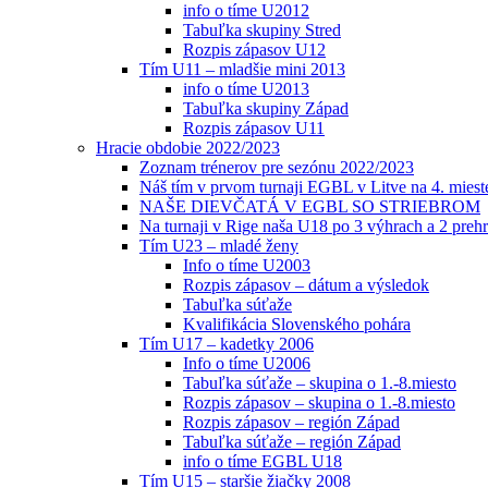
info o tíme U2012
Tabuľka skupiny Stred
Rozpis zápasov U12
Tím U11 – mladšie mini 2013
info o tíme U2013
Tabuľka skupiny Západ
Rozpis zápasov U11
Hracie obdobie 2022/2023
Zoznam trénerov pre sezónu 2022/2023
Náš tím v prvom turnaji EGBL v Litve na 4. miest
NAŠE DIEVČATÁ V EGBL SO STRIEBROM
Na turnaji v Rige naša U18 po 3 výhrach a 2 prehr
Tím U23 – mladé ženy
Info o tíme U2003
Rozpis zápasov – dátum a výsledok
Tabuľka súťaže
Kvalifikácia Slovenského pohára
Tím U17 – kadetky 2006
Info o tíme U2006
Tabuľka súťaže – skupina o 1.-8.miesto
Rozpis zápasov – skupina o 1.-8.miesto
Rozpis zápasov – región Západ
Tabuľka súťaže – región Západ
info o tíme EGBL U18
Tím U15 – staršie žiačky 2008