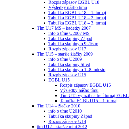
Rozpis zápasov EGBL U18
Výsledky nášho tímu
Tabuľka EGBL U18 – 1. turnaj
Tabuľka EGBL U18 – 2. turnaj
Tabuľka EGBL U18 – 3. turnaj
Tím U17 MS – kadetky 2007
info o tíme U2007 MS
Tabuľka skupiny Západ
Tabuľka skupiny o 9.-16.m
Rozpis zápasov U17
Tím U15 – staršie žiačky 2009
info o tíme U2009
Tabuľka skupiny Stred
Tabuľka skupiny o 1.-8. miesto
Rozpis zápasov U15
EGBL U15
Rozpis zápasov EGBL U15
Výsledky nášho tímu
Tím U15 vyrazil na tretí turnaj EGBL
Tabuľka EGBL U15 – 1. turnaj
Tím U14 – žiačky 2010
info o tíme U2010
Tabuľka skupiny Západ
Rozpis zápasov U14
tím U12 – staršie mini 2012