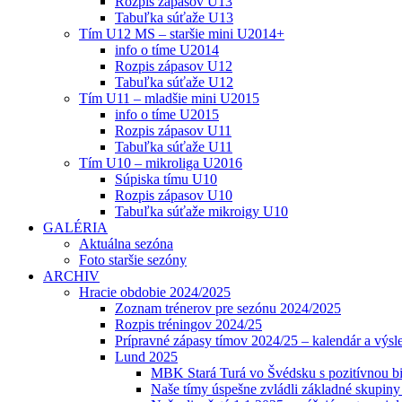
Rozpis zápasov U13
Tabuľka súťaže U13
Tím U12 MS – staršie mini U2014+
info o tíme U2014
Rozpis zápasov U12
Tabuľka súťaže U12
Tím U11 – mladšie mini U2015
info o tíme U2015
Rozpis zápasov U11
Tabuľka súťaže U11
Tím U10 – mikroliga U2016
Súpiska tímu U10
Rozpis zápasov U10
Tabuľka súťaže mikroigy U10
GALÉRIA
Aktuálna sezóna
Foto staršie sezóny
ARCHIV
Hracie obdobie 2024/2025
Zoznam trénerov pre sezónu 2024/2025
Rozpis tréningov 2024/25
Prípravné zápasy tímov 2024/25 – kalendár a výsl
Lund 2025
MBK Stará Turá vo Švédsku s pozitívnou bi
Naše tímy úspešne zvládli základné skupin