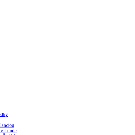
edky
lanciou
y v Lunde