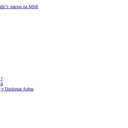
adil 5. miesto na MSR
 !
24
 v Diplomat Aréne