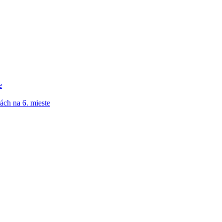
e
ách na 6. mieste