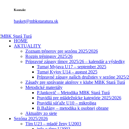
Kontakt
basket@mbkstaratura.sk
HOME
AKTUALITY
Zoznam trénerov pre sezónu 2025/2026
Rozpis tréningov 2025/26
Prípravné zápasy tímov 2025/26 – kalendár a výsledky
Turnaj Myjava U17 – september 2025
Turnaj Kyjov U14 – august 2025
Prípravné zápasy našich družstiev v sezóne 2025/
Zásady pre správanie aktérov v klube MBK Stará Turá
Metodické materiály
P.Jankovič – Metodika MBK Stará Turá
Pravidlá pre mládežnícke kategórie 2025/2026
Pravidlá súťaže U10 – mikroliga
B.Bažány – metodika k osobnej obrane
Aktuality zo siete
Sezóna 2025/2026
Tím U23 – mladé ženy U2003
info o tíme U2003