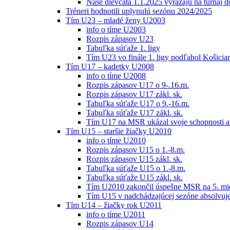
Naše dievčatá 1.1.2025 vyrážajú na turnaj 
Tréneri hodnotili uplynulú sezónu 2024/2025
Tím U23 – mladé ženy U2003
info o tíme U2003
Rozpis zápasov U23
Tabuľka súťaže 1. ligy
Tím U23 vo finále 1. ligy podľahol Košici
Tím U17 – kadetky U2008
info o tíme U2008
Rozpis zápasov U17 o 9-.16.m.
Rozpis zápasov U17 zákl. sk.
Tabuľka súťaže U17 o 9.-16.m.
Tabuľka súťaže U17 zákl. sk.
Tím U17 na MSR ukázal svoje schopnosti a z
Tím U15 – staršie žiačky U2010
info o tíme U2010
Rozpis zápasov U15 o 1.-8.m.
Rozpis zápasov U15 zákl. sk.
Tabuľka súťaže U15 o 1.-8.m.
Tabuľka súťaže U15 zákl. sk.
Tím U2010 zakončil úspešne MSR na 5. mi
Tím U15 v nadchádzajúcej sezóne absolvu
Tím U14 – žiačky rok U2011
info o tíme U2011
Rozpis zápasov U14