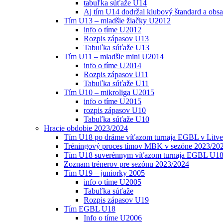
tabuľka súťaže U14
Aj tím U14 dodržal klubový štandard a obs
Tím U13 – mladšie žiačky U2012
info o tíme U2012
Rozpis zápasov U13
Tabuľka súťaže U13
Tím U11 – mladšie mini U2014
info o tíme U2014
Rozpis zápasov U11
Tabuľka súťaže U11
Tím U10 – mikroliga U2015
info o tíme U2015
rozpis zápasov U10
Tabuľka súťaže U10
Hracie obdobie 2023/2024
Tím U18 po dráme víťazom turnaja EGBL v Litve
Tréningový proces tímov MBK v sezóne 2023/20
Tím U18 suverénnym víťazom turnaja EGBL U18
Zoznam trénerov pre sezónu 2023/2024
Tím U19 – juniorky 2005
info o tíme U2005
Tabuľka súťaže
Rozpis zápasov U19
Tím EGBL U18
Info o tíme U2006