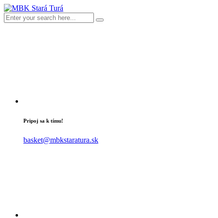
Pripoj sa k tímu!
basket@mbkstaratura.sk