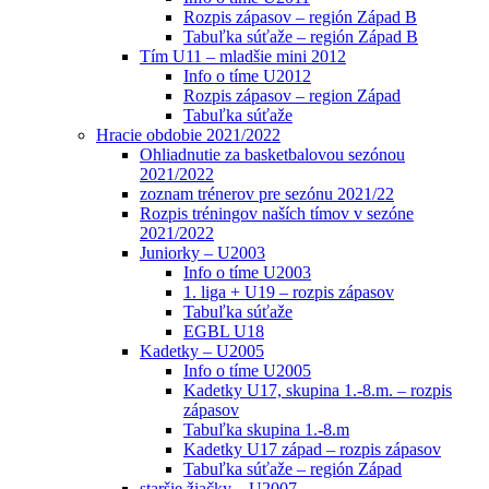
Rozpis zápasov – región Západ B
Tabuľka súťaže – región Západ B
Tím U11 – mladšie mini 2012
Info o tíme U2012
Rozpis zápasov – region Západ
Tabuľka súťaže
Hracie obdobie 2021/2022
Ohliadnutie za basketbalovou sezónou
2021/2022
zoznam trénerov pre sezónu 2021/22
Rozpis tréningov naších tímov v sezóne
2021/2022
Juniorky – U2003
Info o tíme U2003
1. liga + U19 – rozpis zápasov
Tabuľka súťaže
EGBL U18
Kadetky – U2005
Info o tíme U2005
Kadetky U17, skupina 1.-8.m. – rozpis
zápasov
Tabuľka skupina 1.-8.m
Kadetky U17 západ – rozpis zápasov
Tabuľka súťaže – región Západ
staršie žiačky – U2007