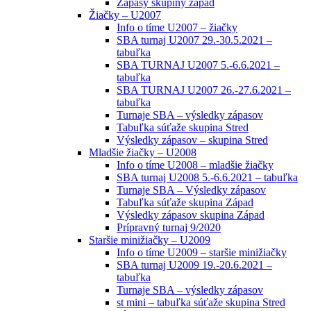
Zápasy skupiny západ
Žiačky – U2007
Info o tíme U2007 – žiačky
SBA turnaj U2007 29.-30.5.2021 –
tabuľka
SBA TURNAJ U2007 5.-6.6.2021 –
tabuľka
SBA TURNAJ U2007 26.-27.6.2021 –
tabuľka
Turnaje SBA – výsledky zápasov
Tabuľka súťaže skupina Stred
Výsledky zápasov – skupina Stred
Mladšie žiačky – U2008
Info o tíme U2008 – mladšie žiačky
SBA turnaj U2008 5.-6.6.2021 – tabuľka
Turnaje SBA – Výsledky zápasov
Tabuľka súťaže skupina Západ
Výsledky zápasov skupina Západ
Prípravný turnaj 9/2020
Staršie minižiačky – U2009
Info o tíme U2009 – staršie minižiačky
SBA turnaj U2009 19.-20.6.2021 –
tabuľka
Turnaje SBA – výsledky zápasov
st mini – tabuľka súťaže skupina Stred