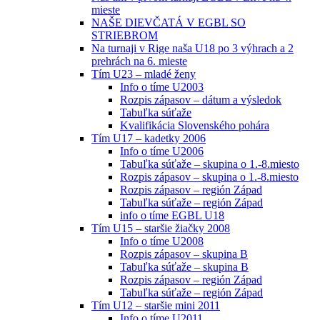
mieste
NAŠE DIEVČATÁ V EGBL SO
STRIEBROM
Na turnaji v Rige naša U18 po 3 výhrach a 2
prehrách na 6. mieste
Tím U23 – mladé ženy
Info o tíme U2003
Rozpis zápasov – dátum a výsledok
Tabuľka súťaže
Kvalifikácia Slovenského pohára
Tím U17 – kadetky 2006
Info o tíme U2006
Tabuľka súťaže – skupina o 1.-8.miesto
Rozpis zápasov – skupina o 1.-8.miesto
Rozpis zápasov – región Západ
Tabuľka súťaže – región Západ
info o tíme EGBL U18
Tím U15 – staršie žiačky 2008
Info o tíme U2008
Rozpis zápasov – skupina B
Tabuľka súťaže – skupina B
Rozpis zápasov – región Západ
Tabuľka súťaže – región Západ
Tím U12 – staršie mini 2011
Info o tíme U2011