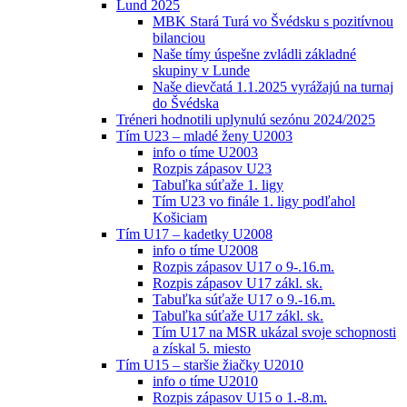
Lund 2025
MBK Stará Turá vo Švédsku s pozitívnou
bilanciou
Naše tímy úspešne zvládli základné
skupiny v Lunde
Naše dievčatá 1.1.2025 vyrážajú na turnaj
do Švédska
Tréneri hodnotili uplynulú sezónu 2024/2025
Tím U23 – mladé ženy U2003
info o tíme U2003
Rozpis zápasov U23
Tabuľka súťaže 1. ligy
Tím U23 vo finále 1. ligy podľahol
Košiciam
Tím U17 – kadetky U2008
info o tíme U2008
Rozpis zápasov U17 o 9-.16.m.
Rozpis zápasov U17 zákl. sk.
Tabuľka súťaže U17 o 9.-16.m.
Tabuľka súťaže U17 zákl. sk.
Tím U17 na MSR ukázal svoje schopnosti
a získal 5. miesto
Tím U15 – staršie žiačky U2010
info o tíme U2010
Rozpis zápasov U15 o 1.-8.m.