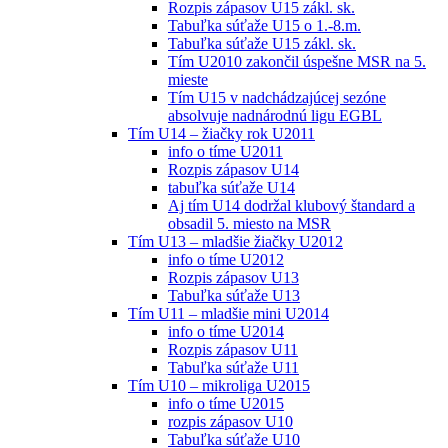
Rozpis zápasov U15 zákl. sk.
Tabuľka súťaže U15 o 1.-8.m.
Tabuľka súťaže U15 zákl. sk.
Tím U2010 zakončil úspešne MSR na 5.
mieste
Tím U15 v nadchádzajúcej sezóne
absolvuje nadnárodnú ligu EGBL
Tím U14 – žiačky rok U2011
info o tíme U2011
Rozpis zápasov U14
tabuľka súťaže U14
Aj tím U14 dodržal klubový štandard a
obsadil 5. miesto na MSR
Tím U13 – mladšie žiačky U2012
info o tíme U2012
Rozpis zápasov U13
Tabuľka súťaže U13
Tím U11 – mladšie mini U2014
info o tíme U2014
Rozpis zápasov U11
Tabuľka súťaže U11
Tím U10 – mikroliga U2015
info o tíme U2015
rozpis zápasov U10
Tabuľka súťaže U10