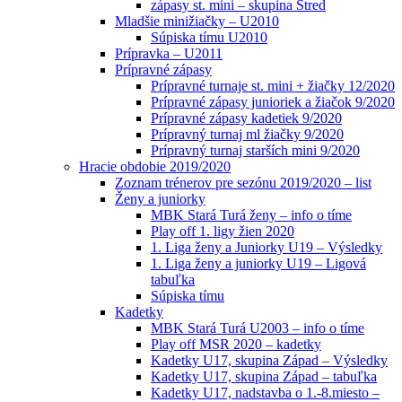
zápasy st. mini – skupina Stred
Mladšie minižiačky – U2010
Súpiska tímu U2010
Prípravka – U2011
Prípravné zápasy
Prípravné turnaje st. mini + žiačky 12/2020
Prípravné zápasy junioriek a žiačok 9/2020
Prípravné zápasy kadetiek 9/2020
Prípravný turnaj ml žiačky 9/2020
Prípravný turnaj starších mini 9/2020
Hracie obdobie 2019/2020
Zoznam trénerov pre sezónu 2019/2020 – list
Ženy a juniorky
MBK Stará Turá ženy – info o tíme
Play off 1. ligy žien 2020
1. Liga ženy a Juniorky U19 – Výsledky
1. Liga ženy a juniorky U19 – Ligová
tabuľka
Súpiska tímu
Kadetky
MBK Stará Turá U2003 – info o tíme
Play off MSR 2020 – kadetky
Kadetky U17, skupina Západ – Výsledky
Kadetky U17, skupina Západ – tabuľka
Kadetky U17, nadstavba o 1.-8.miesto –