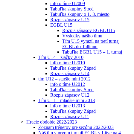
info o tíme U2009
Tabuľka skupiny Stred
Tabuľka skupiny o 1.-8. miesto
Rozpis zápasov U15
EGBL U15
Rozpis zápasov EGBL U15
Výsledky nášho tímu
Tím U15 vyrazil na tretí turnaj
EGBL do Tallinnu
Tabuľka EGBL U15 – 1. turnaj
Tím U14 – žiačky 2010
info o tíme U2010
Tabuľka skupiny Západ
Rozpis zápasov U14
tím U12 – staršie mini 2012
info o tíme U2012
Tabuľka skupiny Stred
Rozpis zápasov U12
Tím U11 – mladšie mini 2013
info o tíme U2013
Tabuľka skupiny Západ
Rozpis zápasov U11
Hracie obdobie 2022/2023
Zoznam trénerov pre sezónu 2022/2023
Náš tím v prvom turnaji EGBL v Litve na 4.