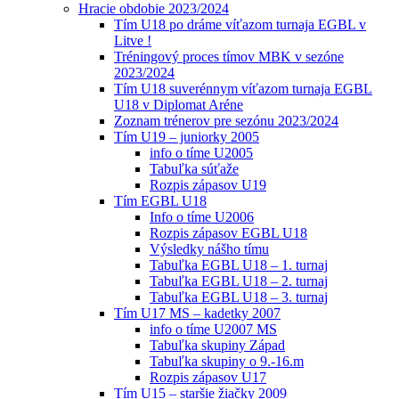
Hracie obdobie 2023/2024
Tím U18 po dráme víťazom turnaja EGBL v
Litve !
Tréningový proces tímov MBK v sezóne
2023/2024
Tím U18 suverénnym víťazom turnaja EGBL
U18 v Diplomat Aréne
Zoznam trénerov pre sezónu 2023/2024
Tím U19 – juniorky 2005
info o tíme U2005
Tabuľka súťaže
Rozpis zápasov U19
Tím EGBL U18
Info o tíme U2006
Rozpis zápasov EGBL U18
Výsledky nášho tímu
Tabuľka EGBL U18 – 1. turnaj
Tabuľka EGBL U18 – 2. turnaj
Tabuľka EGBL U18 – 3. turnaj
Tím U17 MS – kadetky 2007
info o tíme U2007 MS
Tabuľka skupiny Západ
Tabuľka skupiny o 9.-16.m
Rozpis zápasov U17
Tím U15 – staršie žiačky 2009