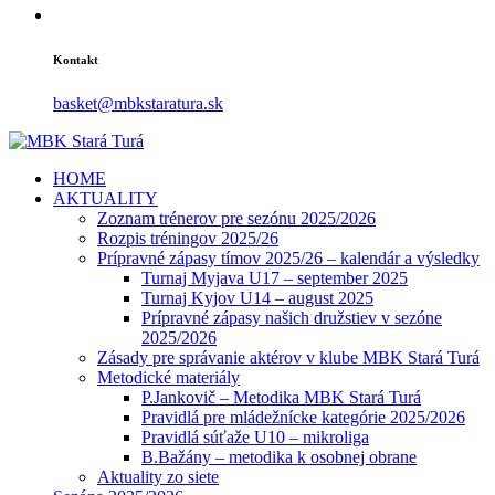
Kontakt
basket@mbkstaratura.sk
HOME
AKTUALITY
Zoznam trénerov pre sezónu 2025/2026
Rozpis tréningov 2025/26
Prípravné zápasy tímov 2025/26 – kalendár a výsledky
Turnaj Myjava U17 – september 2025
Turnaj Kyjov U14 – august 2025
Prípravné zápasy našich družstiev v sezóne
2025/2026
Zásady pre správanie aktérov v klube MBK Stará Turá
Metodické materiály
P.Jankovič – Metodika MBK Stará Turá
Pravidlá pre mládežnícke kategórie 2025/2026
Pravidlá súťaže U10 – mikroliga
B.Bažány – metodika k osobnej obrane
Aktuality zo siete