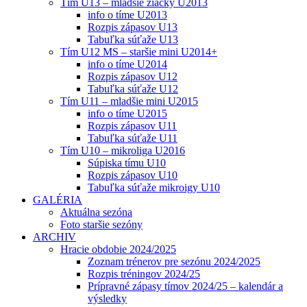
Tím U13 – mladšie žiačky U2013
info o tíme U2013
Rozpis zápasov U13
Tabuľka súťaže U13
Tím U12 MS – staršie mini U2014+
info o tíme U2014
Rozpis zápasov U12
Tabuľka súťaže U12
Tím U11 – mladšie mini U2015
info o tíme U2015
Rozpis zápasov U11
Tabuľka súťaže U11
Tím U10 – mikroliga U2016
Súpiska tímu U10
Rozpis zápasov U10
Tabuľka súťaže mikroigy U10
GALÉRIA
Aktuálna sezóna
Foto staršie sezóny
ARCHIV
Hracie obdobie 2024/2025
Zoznam trénerov pre sezónu 2024/2025
Rozpis tréningov 2024/25
Prípravné zápasy tímov 2024/25 – kalendár a
výsledky