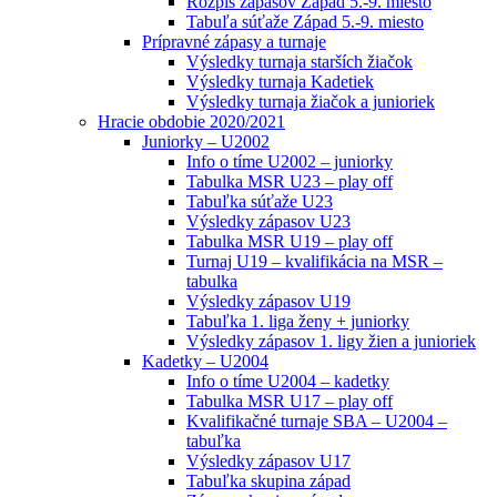
Rozpis zápasov Západ 5.-9. miesto
Tabuľa súťaže Západ 5.-9. miesto
Prípravné zápasy a turnaje
Výsledky turnaja starších žiačok
Výsledky turnaja Kadetiek
Výsledky turnaja žiačok a junioriek
Hracie obdobie 2020/2021
Juniorky – U2002
Info o tíme U2002 – juniorky
Tabulka MSR U23 – play off
Tabuľka súťaže U23
Výsledky zápasov U23
Tabulka MSR U19 – play off
Turnaj U19 – kvalifikácia na MSR –
tabulka
Výsledky zápasov U19
Tabuľka 1. liga ženy + juniorky
Výsledky zápasov 1. ligy žien a junioriek
Kadetky – U2004
Info o tíme U2004 – kadetky
Tabulka MSR U17 – play off
Kvalifikačné turnaje SBA – U2004 –
tabuľka
Výsledky zápasov U17
Tabuľka skupina západ