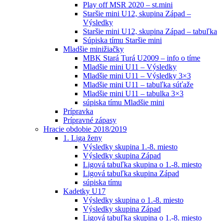
Play off MSR 2020 – st.mini
Staršie mini U12, skupina Západ –
Výsledky
Staršie mini U12, skupina Západ – tabuľka
Súpiska tímu Staršie mini
Mladšie minižiačky
MBK Stará Turá U2009 – info o tíme
Mladšie mini U11 – Výsledky
Mladšie mini U11 – Výsledky 3×3
Mladšie mini U11 – tabuľka súťaže
Mladšie mini U11 – tabulka 3×3
súpiska tímu Mladšie mini
Prípravka
Prípravné zápasy
Hracie obdobie 2018/2019
1. Liga ženy
Výsledky skupina 1.-8. miesto
Výsledky skupina Západ
Ligová tabuľka skupina o 1.-8. miesto
Ligová tabuľka skupina Západ
súpiska tímu
Kadetky U17
Výsledky skupina o 1.-8. miesto
Výsledky skupina Západ
Ligová tabuľka skupina o 1.-8. miesto