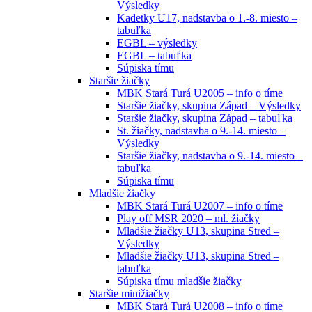
Výsledky
Kadetky U17, nadstavba o 1.-8. miesto –
tabuľka
EGBL – výsledky
EGBL – tabuľka
Súpiska tímu
Staršie žiačky
MBK Stará Turá U2005 – info o tíme
Staršie žiačky, skupina Západ – Výsledky
Staršie žiačky, skupina Západ – tabuľka
St. žiačky, nadstavba o 9.-14. miesto –
Výsledky
Staršie žiačky, nadstavba o 9.-14. miesto –
tabuľka
Súpiska tímu
Mladšie žiačky
MBK Stará Turá U2007 – info o tíme
Play off MSR 2020 – ml. žiačky
Mladšie žiačky U13, skupina Stred –
Výsledky
Mladšie žiačky U13, skupina Stred –
tabuľka
Súpiska tímu mladšie žiačky
Staršie minižiačky
MBK Stará Turá U2008 – info o tíme