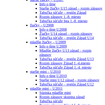
Info o tíme
Staršie žiačky U15 západ – rozpis zápasov
Tabuľka súťaže – región Západ
Rozpis zápasov 1.-8. miesto
Tabuľka súťaže liga 1.-8. miesto
žiačky – U2008
Info o tíme U2008
Žiačky U14 západ – rozpis zápasov
Tabuľka súťaže – región Západ U14
mladšie žiačky – U2009
Info o tíme U2009
Mladšie žiačky U13 západ – rozpis
zápasov
Tabuľka súťaže – región Západ U13
Rozpis zápasov Západ 1.-4.miesto
Tabuľka súťaže Západ 1.-4. miesto
staršie mini – U2010
Info o tíme U2010
Staršie mini U12 západ – rozpis zápasov
Tabuľka súťaže – región Západ U12
mladšie mini – U2011
Súpiska mladšie mini
Rozpis zápasov skupina západ
Tabuľka súťaže