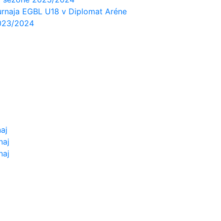
rnaja EGBL U18 v Diplomat Aréne
2023/2024
aj
naj
naj