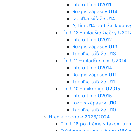
info o tíme U2011
Rozpis zápasov U14
tabuľka súťaže U14
Aj tím U14 dodržal klubov
Tím U13 – mladšie žiačky U201
info o tíme U2012
Rozpis zápasov U13
Tabuľka súťaže U13
Tím U11 – mladšie mini U2014
info o tíme U2014
Rozpis zápasov U11
Tabuľka súťaže U11
Tím U10 – mikroliga U2015
info o tíme U2015
rozpis zápasov U10
Tabuľka súťaže U10
Hracie obdobie 2023/2024
Tím U18 po dráme víťazom turna
Tréningový proces tímov MBK 