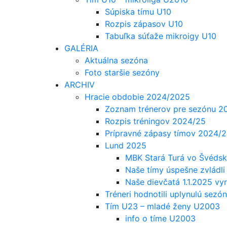
Súpiska tímu U10
Rozpis zápasov U10
Tabuľka súťaže mikroigy U10
GALÉRIA
Aktuálna sezóna
Foto staršie sezóny
ARCHIV
Hracie obdobie 2024/2025
Zoznam trénerov pre sezónu 
Rozpis tréningov 2024/25
Prípravné zápasy tímov 2024/2
Lund 2025
MBK Stará Turá vo Švédsku
Naše tímy úspešne zvládli
Naše dievčatá 1.1.2025 vy
Tréneri hodnotili uplynulú sez
Tím U23 – mladé ženy U2003
info o tíme U2003