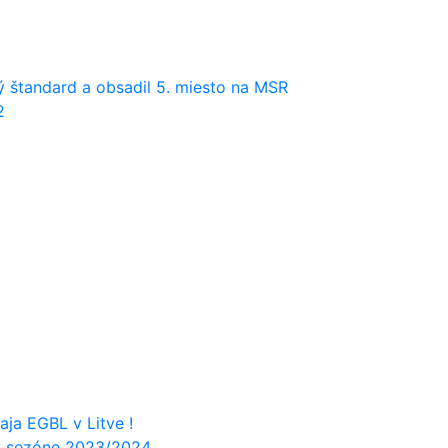
ý štandard a obsadil 5. miesto na MSR
2
ja EGBL v Litve !
v sezóne 2023/2024