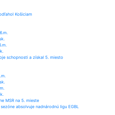
podľahol Košiciam
6.m.
sk.
6.m.
k.
je schopnosti a získal 5. miesto
.m.
sk.
.m.
k.
ne MSR na 5. mieste
 sezóne absolvuje nadnárodnú ligu EGBL