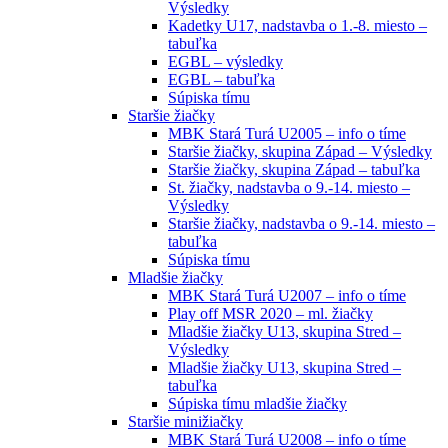
Výsledky
Kadetky U17, nadstavba o 1.-8. miesto –
tabuľka
EGBL – výsledky
EGBL – tabuľka
Súpiska tímu
Staršie žiačky
MBK Stará Turá U2005 – info o tíme
Staršie žiačky, skupina Západ – Výsledky
Staršie žiačky, skupina Západ – tabuľka
St. žiačky, nadstavba o 9.-14. miesto –
Výsledky
Staršie žiačky, nadstavba o 9.-14. miesto –
tabuľka
Súpiska tímu
Mladšie žiačky
MBK Stará Turá U2007 – info o tíme
Play off MSR 2020 – ml. žiačky
Mladšie žiačky U13, skupina Stred –
Výsledky
Mladšie žiačky U13, skupina Stred –
tabuľka
Súpiska tímu mladšie žiačky
Staršie minižiačky
MBK Stará Turá U2008 – info o tíme