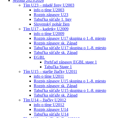
Sezóna 2025/2026
Tím U23 – mladé ženy U2003
info o tíme U2003
Rozpis zápasov U23
Tabuľka súťaže 1. ligy
Slovenský pohár žien
Tím U17 – kadetky U2009
info o tíme U2009
Rozpis zápasov U17 skupina o 1.-8. miesto
Rozpis zápasov sk. Západ
Tabuľka súťaže U17 skupina o 1.-8. miesto
Tabuľka súťaže sk. Západ
EGBL
Prehľad zápasov EGBL stage 1
Tabuľka Stage 1
Tím U15 – staršie žiačky U2011
info o tíme U2011
Rozpis zápasov U15 skupina o 1.-8. miesto
Rozpis zápasov sk. Západ
Tabuľka súťaže U15 skupina o 1.-8. miesto
Tabuľka súťaže sk. Západ
Tím U14 – žiačky U2012
info o tíme U2012
Rozpis zápasov U14
Tabuľka súťaže U14