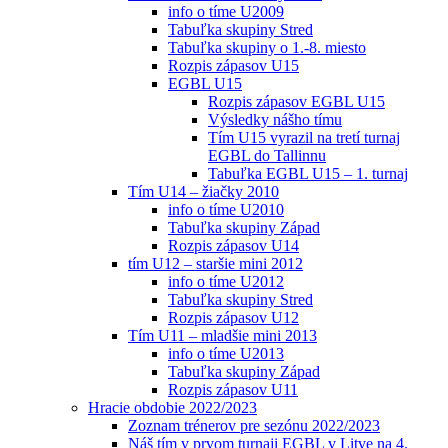
info o tíme U2009
Tabuľka skupiny Stred
Tabuľka skupiny o 1.-8. miesto
Rozpis zápasov U15
EGBL U15
Rozpis zápasov EGBL U15
Výsledky nášho tímu
Tím U15 vyrazil na tretí turnaj
EGBL do Tallinnu
Tabuľka EGBL U15 – 1. turnaj
Tím U14 – žiačky 2010
info o tíme U2010
Tabuľka skupiny Západ
Rozpis zápasov U14
tím U12 – staršie mini 2012
info o tíme U2012
Tabuľka skupiny Stred
Rozpis zápasov U12
Tím U11 – mladšie mini 2013
info o tíme U2013
Tabuľka skupiny Západ
Rozpis zápasov U11
Hracie obdobie 2022/2023
Zoznam trénerov pre sezónu 2022/2023
Náš tím v prvom turnaji EGBL v Litve na 4.