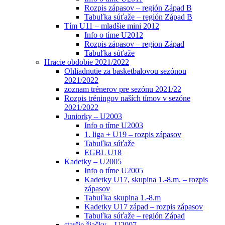
Rozpis zápasov – región Západ B
Tabuľka súťaže – región Západ B
Tím U11 – mladšie mini 2012
Info o tíme U2012
Rozpis zápasov – region Západ
Tabuľka súťaže
Hracie obdobie 2021/2022
Ohliadnutie za basketbalovou sezónou
2021/2022
zoznam trénerov pre sezónu 2021/22
Rozpis tréningov naších tímov v sezóne
2021/2022
Juniorky – U2003
Info o tíme U2003
1. liga + U19 – rozpis zápasov
Tabuľka súťaže
EGBL U18
Kadetky – U2005
Info o tíme U2005
Kadetky U17, skupina 1.-8.m. – rozpis
zápasov
Tabuľka skupina 1.-8.m
Kadetky U17 západ – rozpis zápasov
Tabuľka súťaže – región Západ
staršie žiačky – U2007