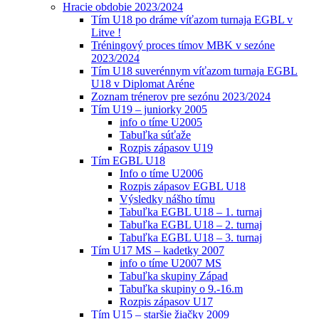
Hracie obdobie 2023/2024
Tím U18 po dráme víťazom turnaja EGBL v
Litve !
Tréningový proces tímov MBK v sezóne
2023/2024
Tím U18 suverénnym víťazom turnaja EGBL
U18 v Diplomat Aréne
Zoznam trénerov pre sezónu 2023/2024
Tím U19 – juniorky 2005
info o tíme U2005
Tabuľka súťaže
Rozpis zápasov U19
Tím EGBL U18
Info o tíme U2006
Rozpis zápasov EGBL U18
Výsledky nášho tímu
Tabuľka EGBL U18 – 1. turnaj
Tabuľka EGBL U18 – 2. turnaj
Tabuľka EGBL U18 – 3. turnaj
Tím U17 MS – kadetky 2007
info o tíme U2007 MS
Tabuľka skupiny Západ
Tabuľka skupiny o 9.-16.m
Rozpis zápasov U17
Tím U15 – staršie žiačky 2009