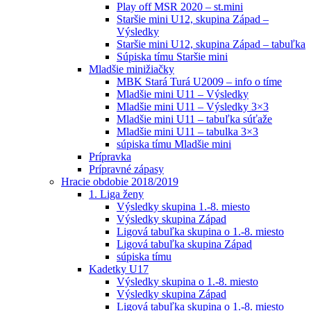
Play off MSR 2020 – st.mini
Staršie mini U12, skupina Západ –
Výsledky
Staršie mini U12, skupina Západ – tabuľka
Súpiska tímu Staršie mini
Mladšie minižiačky
MBK Stará Turá U2009 – info o tíme
Mladšie mini U11 – Výsledky
Mladšie mini U11 – Výsledky 3×3
Mladšie mini U11 – tabuľka súťaže
Mladšie mini U11 – tabulka 3×3
súpiska tímu Mladšie mini
Prípravka
Prípravné zápasy
Hracie obdobie 2018/2019
1. Liga ženy
Výsledky skupina 1.-8. miesto
Výsledky skupina Západ
Ligová tabuľka skupina o 1.-8. miesto
Ligová tabuľka skupina Západ
súpiska tímu
Kadetky U17
Výsledky skupina o 1.-8. miesto
Výsledky skupina Západ
Ligová tabuľka skupina o 1.-8. miesto