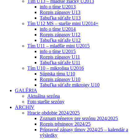
Tím U13 – mladšie žiačky U2013
info o tíme U2013
Rozpis zápasov U13
Tabuľka súťaže U13
Tím U12 MS – staršie mini U2014+
info o tíme U2014
Rozpis zápasov U12
Tabuľka súťaže U12
Tím U11 – mladšie mini U2015
info o tíme U2015
Rozpis zápasov U11
Tabuľka súťaže U11
Tím U10 – mikroliga U2016
Súpiska tímu U10
Rozpis zápasov U10
Tabuľka súťaže mikroigy U10
GALÉRIA
Aktuálna sezóna
Foto staršie sezóny
ARCHIV
Hracie obdobie 2024/2025
Zoznam trénerov pre sezónu 2024/2025
Rozpis tréningov 2024/25
Prípravné zápasy tímov 2024/25 – kalendár a
výsledky