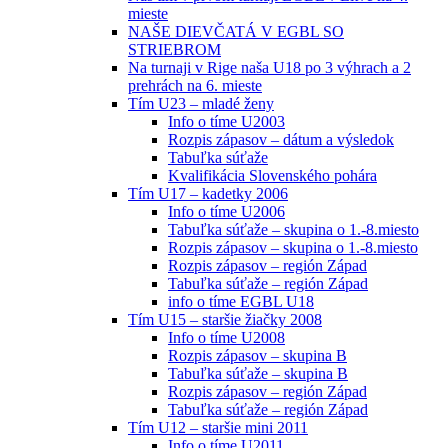
mieste
NAŠE DIEVČATÁ V EGBL SO
STRIEBROM
Na turnaji v Rige naša U18 po 3 výhrach a 2
prehrách na 6. mieste
Tím U23 – mladé ženy
Info o tíme U2003
Rozpis zápasov – dátum a výsledok
Tabuľka súťaže
Kvalifikácia Slovenského pohára
Tím U17 – kadetky 2006
Info o tíme U2006
Tabuľka súťaže – skupina o 1.-8.miesto
Rozpis zápasov – skupina o 1.-8.miesto
Rozpis zápasov – región Západ
Tabuľka súťaže – región Západ
info o tíme EGBL U18
Tím U15 – staršie žiačky 2008
Info o tíme U2008
Rozpis zápasov – skupina B
Tabuľka súťaže – skupina B
Rozpis zápasov – región Západ
Tabuľka súťaže – región Západ
Tím U12 – staršie mini 2011
Info o tíme U2011