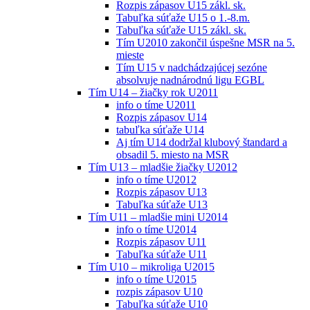
Rozpis zápasov U15 zákl. sk.
Tabuľka súťaže U15 o 1.-8.m.
Tabuľka súťaže U15 zákl. sk.
Tím U2010 zakončil úspešne MSR na 5.
mieste
Tím U15 v nadchádzajúcej sezóne
absolvuje nadnárodnú ligu EGBL
Tím U14 – žiačky rok U2011
info o tíme U2011
Rozpis zápasov U14
tabuľka súťaže U14
Aj tím U14 dodržal klubový štandard a
obsadil 5. miesto na MSR
Tím U13 – mladšie žiačky U2012
info o tíme U2012
Rozpis zápasov U13
Tabuľka súťaže U13
Tím U11 – mladšie mini U2014
info o tíme U2014
Rozpis zápasov U11
Tabuľka súťaže U11
Tím U10 – mikroliga U2015
info o tíme U2015
rozpis zápasov U10
Tabuľka súťaže U10