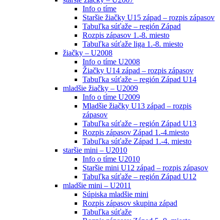
Info o tíme
Staršie žiačky U15 západ – rozpis zápasov
Tabuľka súťaže – región Západ
Rozpis zápasov 1.-8. miesto
Tabuľka súťaže liga 1.-8. miesto
žiačky – U2008
Info o tíme U2008
Žiačky U14 západ – rozpis zápasov
Tabuľka súťaže – región Západ U14
mladšie žiačky – U2009
Info o tíme U2009
Mladšie žiačky U13 západ – rozpis
zápasov
Tabuľka súťaže – región Západ U13
Rozpis zápasov Západ 1.-4.miesto
Tabuľka súťaže Západ 1.-4. miesto
staršie mini – U2010
Info o tíme U2010
Staršie mini U12 západ – rozpis zápasov
Tabuľka súťaže – región Západ U12
mladšie mini – U2011
Súpiska mladšie mini
Rozpis zápasov skupina západ
Tabuľka súťaže