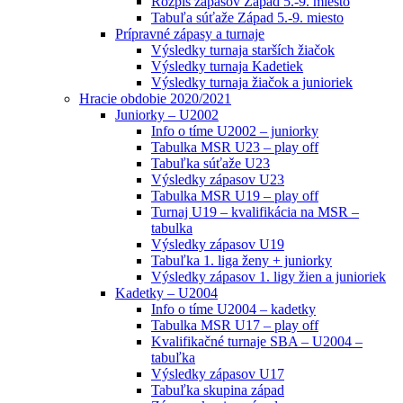
Rozpis zápasov Západ 5.-9. miesto
Tabuľa súťaže Západ 5.-9. miesto
Prípravné zápasy a turnaje
Výsledky turnaja starších žiačok
Výsledky turnaja Kadetiek
Výsledky turnaja žiačok a junioriek
Hracie obdobie 2020/2021
Juniorky – U2002
Info o tíme U2002 – juniorky
Tabulka MSR U23 – play off
Tabuľka súťaže U23
Výsledky zápasov U23
Tabulka MSR U19 – play off
Turnaj U19 – kvalifikácia na MSR –
tabulka
Výsledky zápasov U19
Tabuľka 1. liga ženy + juniorky
Výsledky zápasov 1. ligy žien a junioriek
Kadetky – U2004
Info o tíme U2004 – kadetky
Tabulka MSR U17 – play off
Kvalifikačné turnaje SBA – U2004 –
tabuľka
Výsledky zápasov U17
Tabuľka skupina západ