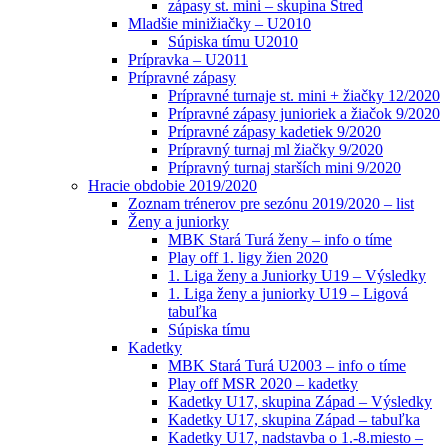
zápasy st. mini – skupina Stred
Mladšie minižiačky – U2010
Súpiska tímu U2010
Prípravka – U2011
Prípravné zápasy
Prípravné turnaje st. mini + žiačky 12/2020
Prípravné zápasy junioriek a žiačok 9/2020
Prípravné zápasy kadetiek 9/2020
Prípravný turnaj ml žiačky 9/2020
Prípravný turnaj starších mini 9/2020
Hracie obdobie 2019/2020
Zoznam trénerov pre sezónu 2019/2020 – list
Ženy a juniorky
MBK Stará Turá ženy – info o tíme
Play off 1. ligy žien 2020
1. Liga ženy a Juniorky U19 – Výsledky
1. Liga ženy a juniorky U19 – Ligová
tabuľka
Súpiska tímu
Kadetky
MBK Stará Turá U2003 – info o tíme
Play off MSR 2020 – kadetky
Kadetky U17, skupina Západ – Výsledky
Kadetky U17, skupina Západ – tabuľka
Kadetky U17, nadstavba o 1.-8.miesto –