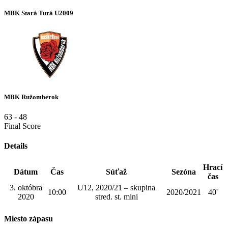
MBK Stará Turá U2009
MBK Ružomberok
63
-
48
Final Score
Details
Hrací
Dátum
Čas
Súťaž
Sezóna
čas
3. októbra
U12, 2020/21 – skupina
10:00
2020/2021
40'
2020
stred. st. mini
Miesto zápasu