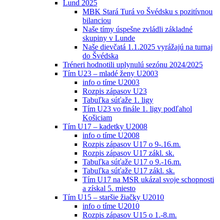
Lund 2025
MBK Stará Turá vo Švédsku s pozitívnou
bilanciou
Naše tímy úspešne zvládli základné
skupiny v Lunde
Naše dievčatá 1.1.2025 vyrážajú na turnaj
do Švédska
Tréneri hodnotili uplynulú sezónu 2024/2025
Tím U23 – mladé ženy U2003
info o tíme U2003
Rozpis zápasov U23
Tabuľka súťaže 1. ligy
Tím U23 vo finále 1. ligy podľahol
Košiciam
Tím U17 – kadetky U2008
info o tíme U2008
Rozpis zápasov U17 o 9-.16.m.
Rozpis zápasov U17 zákl. sk.
Tabuľka súťaže U17 o 9.-16.m.
Tabuľka súťaže U17 zákl. sk.
Tím U17 na MSR ukázal svoje schopnosti
a získal 5. miesto
Tím U15 – staršie žiačky U2010
info o tíme U2010
Rozpis zápasov U15 o 1.-8.m.