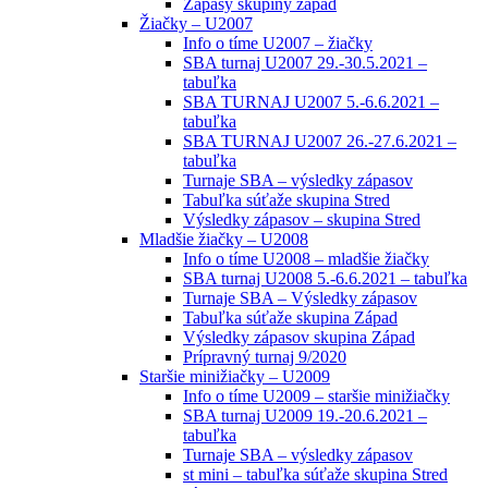
Zápasy skupiny západ
Žiačky – U2007
Info o tíme U2007 – žiačky
SBA turnaj U2007 29.-30.5.2021 –
tabuľka
SBA TURNAJ U2007 5.-6.6.2021 –
tabuľka
SBA TURNAJ U2007 26.-27.6.2021 –
tabuľka
Turnaje SBA – výsledky zápasov
Tabuľka súťaže skupina Stred
Výsledky zápasov – skupina Stred
Mladšie žiačky – U2008
Info o tíme U2008 – mladšie žiačky
SBA turnaj U2008 5.-6.6.2021 – tabuľka
Turnaje SBA – Výsledky zápasov
Tabuľka súťaže skupina Západ
Výsledky zápasov skupina Západ
Prípravný turnaj 9/2020
Staršie minižiačky – U2009
Info o tíme U2009 – staršie minižiačky
SBA turnaj U2009 19.-20.6.2021 –
tabuľka
Turnaje SBA – výsledky zápasov
st mini – tabuľka súťaže skupina Stred