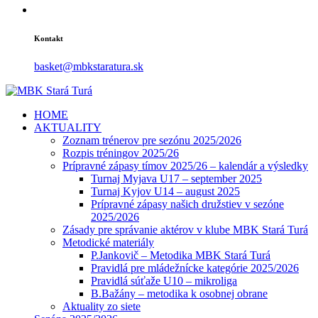
Kontakt
basket@mbkstaratura.sk
HOME
AKTUALITY
Zoznam trénerov pre sezónu 2025/2026
Rozpis tréningov 2025/26
Prípravné zápasy tímov 2025/26 – kalendár a výsledky
Turnaj Myjava U17 – september 2025
Turnaj Kyjov U14 – august 2025
Prípravné zápasy našich družstiev v sezóne
2025/2026
Zásady pre správanie aktérov v klube MBK Stará Turá
Metodické materiály
P.Jankovič – Metodika MBK Stará Turá
Pravidlá pre mládežnícke kategórie 2025/2026
Pravidlá súťaže U10 – mikroliga
B.Bažány – metodika k osobnej obrane
Aktuality zo siete